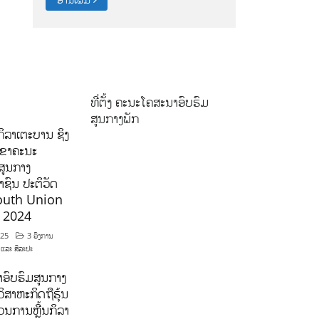
ທີ່ຕັ້ງ ຄະນະໂຄສະນາອົບຮົມ
ສູນກາງພັກ
ິລາເຕະບານ ຊິງ
ລຂາຄະນະ
ສູນກາງ
ຊົນ ປະຕິວັດ
outh Union
ີ 2024
025
3 ອົງການ
 ແລະ ສິລະປະ
ອົບຮົມສູນກາງ
ິສາຫະກິດຖືຮຸ້ນ
ນການຫຼີ້ນກິລາ