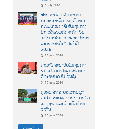
3 July 2026
ທ່ານ ສາຄອນ ພົມມະລາດ
ຄະນະປະຈໍາພັກ, ຮອງຫົວໜ້າ
ຄະນະໂຄສະນາອົບຮົມສູນກາງ
ພັກ ເຂົ້າຮ່ວມກິດຈະກຳ “ວັນ
ແຫ່ງການສົນທະນາລະຫວ່າງອາ
ລະຍະທຳສາກົນ” ປະຈຳປີ
2026
17 June 2026
ຄະນະໂຄສະນາອົບຮົມສູນກາງ
ພັກ ເປີດກອງປະຊຸມສຳມະນາ
ວິທະຍາສາດ ສຶ່ມວນຊົນ
17 June 2026
ຄອສພ ສ້າງຂະບວນການປູກ
ຕົ້ນໄມ້ ສະຫລອງ ວັນປູກຕົ້ນໄມ້
ແຫ່ງຊາດ ແລະ ວັນເດັກນ້ອຍ
ສາກົນ
10 June 2026
ອ່ານເພີ່ມ