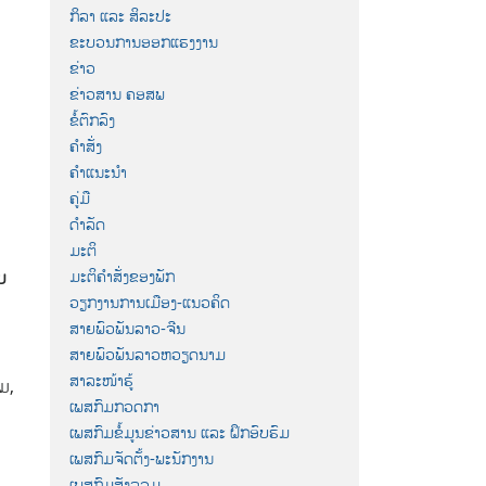
ກິລາ ແລະ ສິລະປະ
ຂະບວນການອອກແຮງງານ
ຂ່າວ
ຂ່າວສານ ຄອສພ
ຂໍ້ຕົກລົງ
ຄຳສັ່ງ
ຄຳແນະນຳ
ຄູ່ມື
ດຳລັດ
ມະຕິ
ມະຕິຄຳສັ່ງຂອງພັກ
ບ
ວຽກງານການເມືອງ-ແນວຄິດ
ສາຍພົວພັນລາວ-ຈີນ
ສາຍພົວພັນລາວຫວຽດນາມ
ສາລະໜ້າຮູ້
ມ,
ເພສກົມກວດກາ
ເພສກົມຂໍ້ມູນຂ່າວສານ ແລະ ຝຶກອົບຮົມ
ເພສກົມຈັດຕັ້ງ-ພະນັກງານ
ເພສກົມສັງລວມ