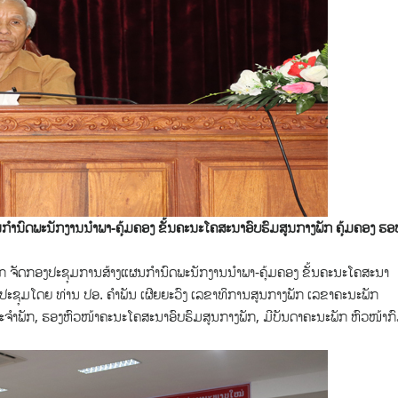
ໍານົດພະນັກງານນໍາພາ-ຄຸ້ມຄອງ ຂັ້ນຄະນະໂຄສະນາອົບຮົມສູນກາງພັກ ຄຸ້ມຄອງ ຮອ
ກ ຈັດກອງປະຊຸມການສ້າງແຜນກໍານົດພະນັກງານນໍາພາ-ຄຸ້ມຄອງ ຂັ້ນຄະນະໂຄສະນາ
ປະຊຸມໂດຍ ທ່ານ ປອ. ຄໍາພັນ ເຜີຍຍະວົງ ເລຂາທິການສູນກາງພັກ ເລຂາຄະນະພັກ
ປະຈໍາພັກ, ຮອງຫົວໜ້າຄະນະໂຄສະນາອົບຮົມສູນກາງພັກ, ມີບັນດາຄະນະພັກ ຫົວໜ້າກົ