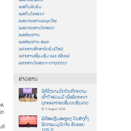
ເພສກົມອົບຮົມ
ເພສກົມໂຄສະນາ
ເພສວາລະສານອະລຸນໃໝ່
ເພສວາລະສານໂຄສະນາ
ເພສຫ້ອງການ
ເພສຫ້ອງການ ສພທ
ເອກະສານສຶກສາອົບຮົມ(ໃໝ່)
ເອກະສານເຊື່ອມຊືມ ແລະ ເຜີຍແຜ່
ເອກະສານໂຄສະນາ-ປາຖະກະຖາ
ຂ່າວສານ
ພິທີລົງນາມບົດບັນທຶກຄວາມ
ເຂົ້າໃຈຮ່ວມມື ເພື່ອພັດທະນາ
ບຸກຄະລາກອນສື່ມວນຊົນລາວ
ສ່,
5 August 2026
ພັກ
ພິທີສະເຫຼີມສະຫຼອງ ວັນສ້າງຕັ້ງ
ພັກກອມມູນິດຈີນ ຄົບຮອບ
ທີ່
105 ປີ