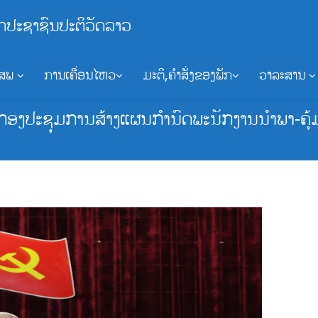
ກປະຊາຊົນປະຕິວັດລາວ
ອສພ
ການເຄື່ອນໄຫວ
ມະຕິ,ຄຳສັ່ງຂອງພັກ
ວາລະສານ
ກອງປະຊຸມການສ້າງແຜນກໍານົດພະນັກງານນໍາພາ-ຄຸ້