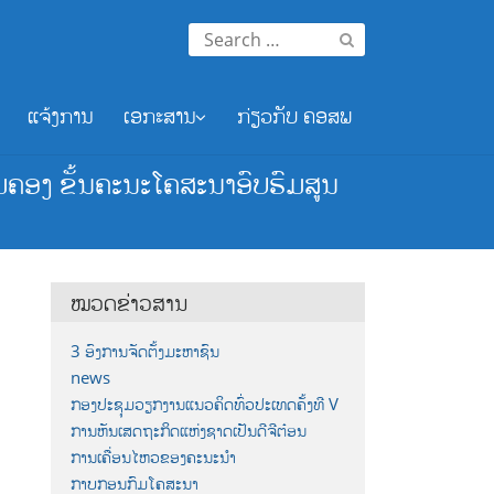
Search
for:
ແຈ້ງການ
ເອກະສານ
ກ່ຽວກັບ ຄອສພ
ມຄອງ ຂັ້ນຄະນະໂຄສະນາອົບຮົມສູນ
ໝວດຂ່າວສານ
3 ອົງການຈັດຕັ້ງມະຫາຊົນ
news
ກອງປະຊຸມວຽກງານແນວຄິດທົ່ວປະເທດຄັ້ງທີ V
ການຫັນເສດຖະກິດແຫ່ງຊາດເປັນດີຈີຕ໋ອນ
ການເຄື່ອນໄຫວຂອງຄະນະນຳ
ກາບກອນກົມໂຄສະນາ