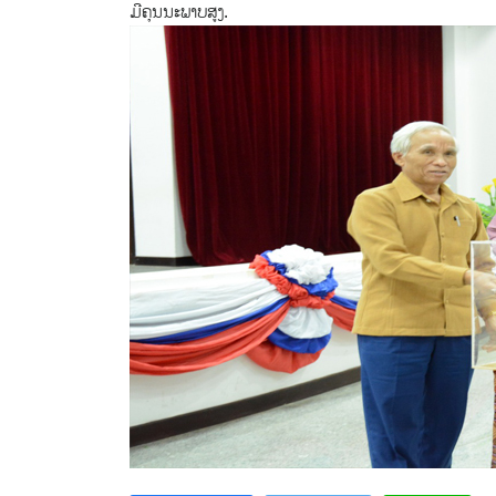
ມີຄຸນນະພາບສູງ.