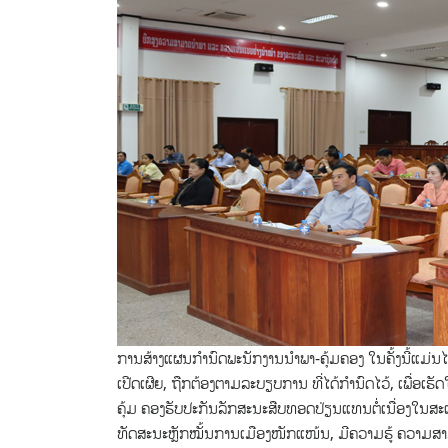
ການສ້າງແຜນກໍານົດພະນັກງານນໍາພາ-ຄຸ້ມຄອງ ໃນຄັ້ງນີ້ແມ່ນ
ເປີດເຜີຍ, ຖືກຕ້ອງຕາມລະບຽບການ ທີ່ໄດ້ກໍານົດໄວ້, ເພື່ອ
ຄຸ້ມ ຄອງຮັບປະກັນລັກສະນະສືບທອດປ່ຽນແທນຕໍ່ເນື່ອງໃນສະເພ
ທັດສະນະຫຼັກໝັ້ນການເມືອງໜັກແໜ້ນ, ມີຄວາມຮູ້ ຄວາມສາມ