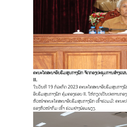
ຄະນະໂຄສະນາອົບຮົມສູນກາງພັກ ຈັດກອງປະຊຸມການສ້າງແຜນກ
II.
ໃນວັນທີ 19 ກໍລະກົດ 2023 ຄະນະໂຄສະນາອົບຮົມສູນກາງພັ
ອົບຮົມສູນກາງພັກ ຄຸ້ມຄອງຮອບ II. ໃຫ້ກຽດເປັນປະທານກອງ
ຫົວໜ້າຄະນະໂຄສະນາອົບຮົມສູນກາງພັກ ເຂົ້້າຮ່ວມມີ: ຄະນະ
ຮອງຫົວໜ້າກົມ ເຂົ້າ ຮ່ວມຢ່າງພ້ອມພຽງ.