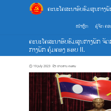
Skip
ຄະນະໂຄສະນາອົບຮົມສູນກາງພັ
to
content
ໜ້າຫຼັກ
ຮູ້ຈັກ ຄ
ຄະນະໂຄສະນາອົບຮົມສູນກາງພັກ ຈັດ
ກາງພັກ ຄຸ້ມຄອງ ຮອບ II.
19 July 2023
ຂ່າວສານ ຄອສພ