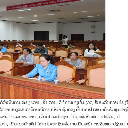
ໄດ້ດໍາເນີນຕາມລະບຽບການ, ຂັ້ນຕອນ, ວິທີການຢ່າງເຂັ້ມງວດ, ຮັບປະກັນຄວາມໂປ່ງໃ
ເຮັດໃຫ້ການສ້າງແຜນກຳນົດພະນັກງານນໍາພາ-ຄູ້ມຄອງ ຂັ້ນຄະນະໂຄສະນາອົບຮົມສູນກາງ
າະໜ້າ ແລະ ຍາວນານ , ເລືອກໄດ້ພະນັກງານທີ່ມີຄຸນສົມບັດສິນທໍາປະຕິວັດ, ມີ
າດ, ເປັນແບບຢ່າງທີ່ດີ ໃຫ້ແກ່ມະຫາຊົນເພື່ອກາຍເປັນພະນັກງານສືບທອດປຽ່ນແທນ