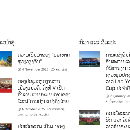
ະໜ້າຮູ້
ກິລາ ແລະ ສິລະປະ
ຄວາມເປັນມາຂອງ “ພຣະທາດ
ການແຂ່ງຂັນກ
ຫຼວງວຽງຈັນ”
ຂັນສະຫາຍເ
ບໍລິຫານງານ 
4 November 2025
ສາລະໜ້າຮູ້
ຊາວໜຸ່ມປະຊາ
ກອງປະຊຸມວຽກງານການ
ລາວ Lao Y
ເມືອງແນວຄິດຄັ້ງທີ V ເປີດ
Cup ປະຈຳປ
ຂຶ້ນທ່າມກາງສະພາບການຂອງ
20 January 2
ໂລກມີການປ່ຽນແປງຄັ້ງໃຫຍ່
ຈັດຕັ້ງມະຫາຊົນ
,
ກິລາ
6 October 2025
ສາລະໜ້າຮູ້
,
ຄະນະໂຄສະນາ
ວຽກງານການເມືອງ-ແນວຄິດ
ພັກ ແລະ ລັດວ
ປະຫວັດຄວາມເປັນມາຂອງ
ລາວສ້າງຂະບວ