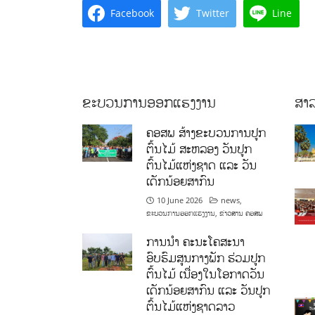
Facebook
Twitter
Line
ຂະບວນການອອກແຮງງານ
ສາລ
ຄອສພ ສ້າງຂະບວນການປູກ
ຕົ້ນໄມ້ ສະຫລອງ ວັນປູກ
ຕົ້ນໄມ້ແຫ່ງຊາດ ແລະ ວັນ
ເດັກນ້ອຍສາກົນ
10 June 2026
news
,
ຂະບວນການອອກແຮງງານ
,
ຂ່າວສານ ຄອສພ
ການນໍາ ຄະນະໂຄສະນາ
ອົບຮົມສູນກາງພັກ ຮ່ວມປູກ
ຕົ້ນໄມ້ ເນື່ອງໃນໂອກາດວັນ
ເດັກນ້ອຍສາກົນ ແລະ ວັນປູກ
ຕົ້ນໄມ້ແຫ່ງຊາດລາວ