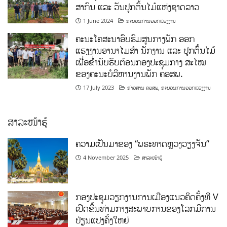
ສາກົນ ແລະ ວັນປູກຕົ້ນໄມ້ແຫ່ງຊາດລາວ
1 June 2024
ຂະບວນການອອກແຮງງານ
ຄະນະໂຄສະນາອົບຮົມສູນກາງພັກ ອອກ
ແຮງງານອານາໄມສໍາ ນັກງານ ແລະ ປູກຕົ້ນໄມ້
ເພື່ອຂໍ່ານັບຮັບຕ້ອນກອງປະຊຸມກາງ ສະໄໝ
ຂອງຄະນະບໍລິຫານງານພັກ ຄອສພ.
17 July 2023
ຂ່າວສານ ຄອສພ
,
ຂະບວນການອອກແຮງງານ
ສາລະໜ້າຮູ້
ຄວາມເປັນມາຂອງ “ພຣະທາດຫຼວງວຽງຈັນ”
4 November 2025
ສາລະໜ້າຮູ້
ກອງປະຊຸມວຽກງານການເມືອງແນວຄິດຄັ້ງທີ V
ເປີດຂຶ້ນທ່າມກາງສະພາບການຂອງໂລກມີການ
ປ່ຽນແປງຄັ້ງໃຫຍ່