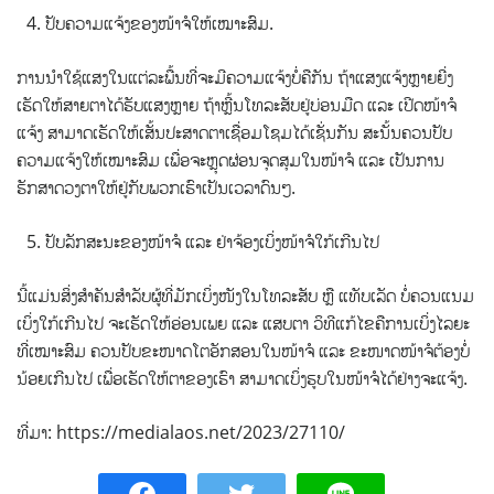
ປັບຄວາມແຈ້ງຂອງໜ້າຈໍໃຫ້ເໝາະສົມ.
ການນຳໃຊ້ແສງໃນແຕ່ລະພື້ນທີ່ຈະມີຄວາມແຈ້ງບໍ່ຄືກັນ ຖ້າແສງແຈ້ງຫຼາຍຍີ່ງ
ເຮັດໃຫ້ສາຍຕາໄດ້ຮັບແສງຫຼາຍ ຖ້າຫຼີ້ນໂທລະສັບຢູ່ບ່ອນມືດ ແລະ ເປີດໜ້າຈໍ
ແຈ້ງ ສາມາດເຮັດໃຫ້ເສັ້ນປະສາດຕາເຊື່ອມໂຊມໄດ້ເຊັ່ນກັນ ສະນັ້ນຄວນປັບ
ຄວາມແຈ້ງໃຫ້ເໝາະສົມ ເພື່ອຈະຫຼຸດຜ່ອນຈຸດສຸມໃນໜ້າຈໍ ແລະ ເປັນການ
ຮັກສາດວງຕາໃຫ້ຢູ່ກັບພວກເຮົາເປັນເວລາດົນໆ.
ປັບລັກສະນະຂອງໜ້າຈໍ ແລະ ຢ່າຈ້ອງເບິ່ງໜ້າຈໍໃກ້ເກີນໄປ
ນີ້ແມ່ນສິ່ງສຳຄັນສຳລັບຜູ້ທີ່ມັກເບິ່ງໜັງໃນໂທລະສັບ ຫຼື ແທັບເລັດ ບໍ່ຄວນແນມ
ເບິ່ງໃກ້ເກີນໄປ ຈະເຮັດໃຫ້ອ່ອນເພຍ ແລະ ແສບຕາ ວິທີແກ້ໄຂຄືການເບິ່ງໄລຍະ
ທີ່ເໝາະສົມ ຄວນປັບຂະໜາດໂຕອັກສອນໃນໜ້າຈໍ ແລະ ຂະໜາດໜ້າຈໍຕ້ອງບໍ່
ນ້ອຍເກີນໄປ ເພື່ອເຮັດໃຫ້ຕາຂອງເຮົາ ສາມາດເບິ່ງຮູບໃນໜ້າຈໍໄດ້ຢ່າງຈະແຈ້ງ.
ທີ່ມາ: https://medialaos.net/2023/27110/