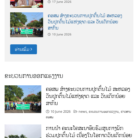
17 June 2026
ຄອສພ ສ້າງຂະບວນການປູກຕົ້ນໄມ້ ສະຫລອງ
ວັນປູກຕົ້ນໄມ້ແຫ່ງຊາດ ແລະ ວັນເດັກນ້ອຍ
ສາກົນ
10 June 2026
ອ່ານເພີ່ມ
ຂະບວນການອອກແຮງງານ
ຄອສພ ສ້າງຂະບວນການປູກຕົ້ນໄມ້ ສະຫລອງ
ວັນປູກຕົ້ນໄມ້ແຫ່ງຊາດ ແລະ ວັນເດັກນ້ອຍ
ສາກົນ
10 June 2026
news
,
ຂະບວນການອອກແຮງງານ
,
ຂ່າວສານ
ຄອສພ
ການນໍາ ຄະນະໂຄສະນາອົບຮົມສູນກາງພັກ
ຮ່ວມປູກຕົ້ນໄມ້ ເນື່ອງໃນໂອກາດວັນເດັກນ້ອຍ