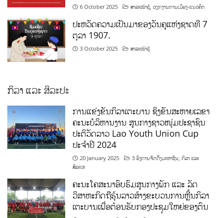
6 October 2025
ສາລະໜ້າຮູ້
,
ວຽກງານການເມືອງ-ແນວຄິດ
ປະຫວັດຄວາມເປັນມາຂອງວັນຄູແຫ່ງຊາດທີ 7
ຕຸລາ 1907.
3 October 2025
ສາລະໜ້າຮູ້
ກິລາ ແລະ ສິລະປະ
ການແຂ່ງຂັນກິລາເຕະບານ ຊິງຂັນສະຫາຍເລຂາ
ຄະນະບໍລິຫານງານ ສູນກາງຊາວໜຸ່ມປະຊາຊົນ
ປະຕິວັດລາວ Lao Youth Union Cup
ປະຈຳປີ 2024
20 January 2025
3 ອົງການຈັດຕັ້ງມະຫາຊົນ
,
ກິລາ ແລະ
ສິລະປະ
ຄະນະໂຄສະນາອົບຮົມສູນກາງພັກ ແລະ ລັດ
ວິສາຫະກິດຖືຮຸ້ນລາວສ້າງຂະບວນການຫຼີ້ນກິລາ
ເຕະບານເພື່ອຕ້ອນຮັບກອງປະຊຸມໃຫຍ່ຂອງຕົນ