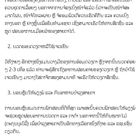
ຄວນຢຸດຕາເລື້ອຍໆ ນອກຈາກການຈ້ອງເບິ່ງໜ້າຈໍແລ້ວ ບໍ່ວ່າຈະເປັນໜ້າຈໍສະ
ມາດໂຟນ, ໜ້າຈໍໂທລະພາບ ຫຼື ຈໍຄອມພິວເຕີຄວນເຮັດຄືກັນ ແລະ ຄວນເບິ່ງ
ທາງນອກ ຫຼື ຍ່າງຫຼິ້ນເພື່ອຮັບທຳມະຊາດ ເຊີ່ງສາມາດເຮັດໃຫ້ທ່ານສົດຊື່ນ ແລະ
ຫຼຸດ ຜ່ອນອາການເມື່ອຍລ້າຂອງສາຍຕາໄດ້.
ນວດຮອບດວງຕາຫລືໃຊ້ເຈວເຢັນ
ວິທີງ່າຍໆ ອີກຢ່າງໜຶ່ງແມ່ນວາງມືຂອງທ່ານອ້ອມດວງຕາ ຫຼັງຈາກນັ້ນນວດຄ່ອຍ
ໆ 2-3 ເທື່ອ ແລ້ວ ທ່ານຈະຮູ້ສຶກເຖີງອາການຜ່ອນຄາຍຂອງດວງຕາ ຫຼື ຖ້ານຳໃຊ້
ເຈວເຢັນໆ ມາວາງໃສ່ຕາຈັກສອງສາມນາທີ ຈະເຮັດໃຫ້ດວງຕາສົດຊື່ນ.
ນອນຫຼັບໃຫ້ພຽງພໍ ແລະ ກິນອາຫານບຳລຸງສາຍຕາ
ການນອນຫຼັບແມ່ນການພັກຜ່ອນທີ່ດີທີ່ສຸດ ເພາະສະນັ້ນຄວນພັກຜ່ອນໃຫ້ພຽງພໍ
ຈະຊ່ວຍຫຼຸດຜ່ອນອາການປວດຕາ ແລະ ຕາດຳ ນອກຈາກນີ້ໃຫ້ກິນໝາກໄມ້
(ຕະກູນບູເບີລີ້) ເພື່ອບຳລຸງສາຍຕາເປັນອີກທາງເລືອກໜຶ່ງທີ່ງ່າຍ ແລະ ແຊບເຊັ່ນ
ດຽວກັນ.