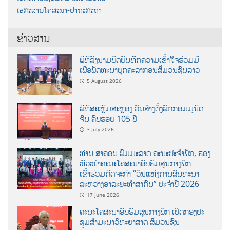
ເອກະສານໂຄສະນາ-ປາຖະກະຖາ
ຂ່າວສານ
ພິທີລົງນາມບົດບັນທຶກຄວາມເຂົ້າໃຈຮ່ວມມື
ເພື່ອພັດທະນາບຸກຄະລາກອນສື່ມວນຊົນລາວ
5 August 2026
ພິທີສະເຫຼີມສະຫຼອງ ວັນສ້າງຕັ້ງພັກກອມມູນິດ
ຈີນ ຄົບຮອບ 105 ປີ
3 July 2026
ທ່ານ ສາຄອນ ພົມມະລາດ ຄະນະປະຈໍາພັກ, ຮອງ
ຫົວໜ້າຄະນະໂຄສະນາອົບຮົມສູນກາງພັກ
ເຂົ້າຮ່ວມກິດຈະກຳ “ວັນແຫ່ງການສົນທະນາ
ລະຫວ່າງອາລະຍະທຳສາກົນ” ປະຈຳປີ 2026
17 June 2026
ຄະນະໂຄສະນາອົບຮົມສູນກາງພັກ ເປີດກອງປະ
ຊຸມສຳມະນາວິທະຍາສາດ ສຶ່ມວນຊົນ