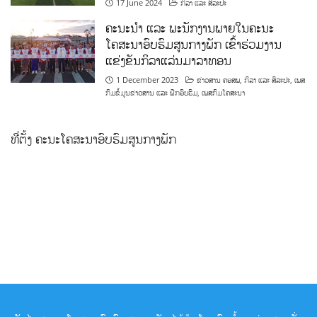
17 June 2024
ກິລາ ແລະ ສິລະປະ
ຄະນະນຳ ແລະ ພະນັກງານພາຍໃນຄະນະ
ໂຄສະນາອົບຮົມສູນກາງພັກ ເຂົ້າຮ່ວມງານ
ແຂ່ງຂັນກິລາແລ່ນມາລາທອນ
1 December 2023
ຂ່າວສານ ຄອສພ
,
ກິລາ ແລະ ສິລະປະ
,
ເພສ
ກົມຂໍ້ມູນຂ່າວສານ ແລະ ຝຶກອົບຮົມ
,
ເພສກົມໂຄສະນາ
ທີ່ຕັ້ງ ຄະນະໂຄສະນາອົບຮົມສູນກາງພັກ