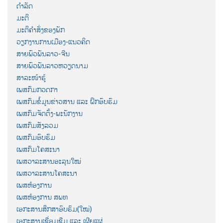
ດຳລັດ
ມະຕິ
ມະຕິຄຳສັ່ງຂອງພັກ
ວຽກງານການເມືອງ-ແນວຄິດ
ສາຍພົວພັນລາວ-ຈີນ
ສາຍພົວພັນລາວຫວຽດນາມ
ສາລະໜ້າຮູ້
ເພສກົມກວດກາ
ເພສກົມຂໍ້ມູນຂ່າວສານ ແລະ ຝຶກອົບຮົມ
ເພສກົມຈັດຕັ້ງ-ພະນັກງານ
ເພສກົມສັງລວມ
ເພສກົມອົບຮົມ
ເພສກົມໂຄສະນາ
ເພສວາລະສານອະລຸນໃໝ່
ເພສວາລະສານໂຄສະນາ
ເພສຫ້ອງການ
ເພສຫ້ອງການ ສພທ
ເອກະສານສຶກສາອົບຮົມ(ໃໝ່)
ເອກະສານເຊື່ອມຊືມ ແລະ ເຜີຍແຜ່