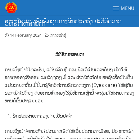
Skip
MENU
to
content
ຄະນະໂຄສະນາອົບຮົມສູນກາງພັກປະຊາຊົນປະຕິວັດລາວ
ວິທີຮັກສາສາຍຕາ
14 February 2024
ສາລະໜ້າຮູ້
ວິທີຮັກສາສາຍຕາ
ການເບີ່ງໜ້າຈໍໂທລະສັບ, ແທັບເລັດ ຫຼື ຄອມພິວເຕີເປັນເວລາດົນໆ ເຮັດໃຫ້
ສາຍຕາຂອງເຮົາອ່ອນ ເພຍລົງທຸກໆ ມື້ ແລະ ເຮັດໃຫ້ເກີດບັນຫາຊໍາເຮື້ອເປັນຕົ້ນ
ແມ່ນສາຍຕາສັ້ນ ມື້ນີ້ມາຮູ້ຈັກວິທີການຮັກສາດວງຕາ (Eyes care) ໃຫ້ຢູ່ກັບ
ພວກເຮົາໄປດົນໆ ດ້ວຍການທົດລອງໃຊ້ວິທີການເຫຼົ່ານີ້ ຈະຊ່ວຍໃຫ້ສາຍຕາຂອງ
ທ່ານດີຂື້ນຢ່າງແນ່ນອນ.
ພັກຜ່ອນສາຍຕາຂອງທ່ານເປັນປະຈຳ
ການເບີ່ງໜ້າຈໍຍາວເກີນໄປສາມາດເຮັດໃຫ້ເສັ້ນປະສາດຕາເມື່ອຍ, ມົວ ຫາກເຮົາ
ກະພິບຕາໜ້ອຍລົງຍີ່ງເຮັດໃຫ້ຕາແຫ້ງ, ຕາບວມ ແລະ ແສບຕາ ເພາະສະນັ້ນເຮົາ