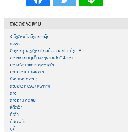
ໝວດຂ່າວສານ
3 ອົງການຈັດຕັ້ງມະຫາຊົນ
news
ກອງປະຊຸມວຽກງານແນວຄິດທົ່ວປະເທດຄັ້ງທີ V
ການຫັນເສດຖະກິດແຫ່ງຊາດເປັນດີຈີຕ໋ອນ
ການເຄື່ອນໄຫວຂອງຄະນະນຳ
ກາບກອນກົມໂຄສະນາ
ກິລາ ແລະ ສິລະປະ
ຂະບວນການອອກແຮງງານ
ຂ່າວ
ຂ່າວສານ ຄອສພ
ຂໍ້ຕົກລົງ
ຄຳສັ່ງ
ຄຳແນະນຳ
ຄູ່ມື