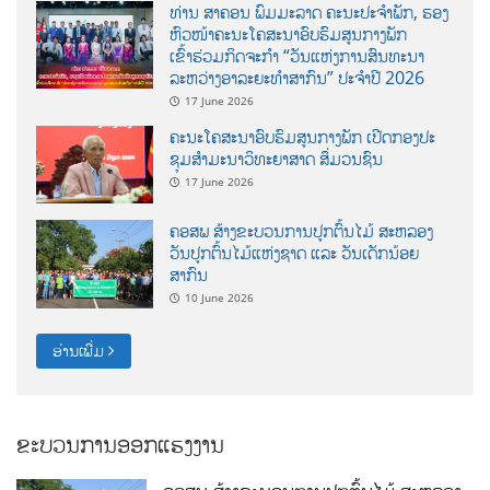
ທ່ານ ສາຄອນ ພົມມະລາດ ຄະນະປະຈໍາພັກ, ຮອງ
ຫົວໜ້າຄະນະໂຄສະນາອົບຮົມສູນກາງພັກ
ເຂົ້າຮ່ວມກິດຈະກຳ “ວັນແຫ່ງການສົນທະນາ
ລະຫວ່າງອາລະຍະທຳສາກົນ” ປະຈຳປີ 2026
17 June 2026
ຄະນະໂຄສະນາອົບຮົມສູນກາງພັກ ເປີດກອງປະ
ຊຸມສຳມະນາວິທະຍາສາດ ສຶ່ມວນຊົນ
17 June 2026
ຄອສພ ສ້າງຂະບວນການປູກຕົ້ນໄມ້ ສະຫລອງ
ວັນປູກຕົ້ນໄມ້ແຫ່ງຊາດ ແລະ ວັນເດັກນ້ອຍ
ສາກົນ
10 June 2026
ອ່ານເພີ່ມ
ຂະບວນການອອກແຮງງານ