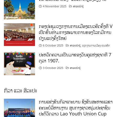
4 November 2025
ສາລະໜ້າຮູ້
ກອງປະຊຸມວຽກງານການເມືອງແນວຄິດຄັ້ງທີ V
ເປີດຂຶ້ນທ່າມກາງສະພາບການຂອງໂລກມີການ
ປ່ຽນແປງຄັ້ງໃຫຍ່
6 October 2025
ສາລະໜ້າຮູ້
,
ວຽກງານການເມືອງ-ແນວຄິດ
ປະຫວັດຄວາມເປັນມາຂອງວັນຄູແຫ່ງຊາດທີ 7
ຕຸລາ 1907.
3 October 2025
ສາລະໜ້າຮູ້
ກິລາ ແລະ ສິລະປະ
ການແຂ່ງຂັນກິລາເຕະບານ ຊິງຂັນສະຫາຍເລຂາ
ຄະນະບໍລິຫານງານ ສູນກາງຊາວໜຸ່ມປະຊາຊົນ
ປະຕິວັດລາວ Lao Youth Union Cup