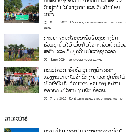
ຄອສພ ສ້າງຂະບວນການປູກຕົ້ນໄມ້ ສະຫລອງ
ວັນປູກຕົ້ນໄມ້ແຫ່ງຊາດ ແລະ ວັນເດັກນ້ອຍ
ສາກົນ
10 June 2026
news
,
ຂະບວນການອອກແຮງງານ
,
ຂ່າວສານ
ຄອສພ
ການນໍາ ຄະນະໂຄສະນາອົບຮົມສູນກາງພັກ
ຮ່ວມປູກຕົ້ນໄມ້ ເນື່ອງໃນໂອກາດວັນເດັກນ້ອຍ
ສາກົນ ແລະ ວັນປູກຕົ້ນໄມ້ແຫ່ງຊາດລາວ
1 June 2024
ຂະບວນການອອກແຮງງານ
ຄະນະໂຄສະນາອົບຮົມສູນກາງພັກ ອອກ
ແຮງງານອານາໄມສໍາ ນັກງານ ແລະ ປູກຕົ້ນໄມ້
ເພື່ອຂໍ່ານັບຮັບຕ້ອນກອງປະຊຸມກາງ ສະໄໝ
ຂອງຄະນະບໍລິຫານງານພັກ ຄອສພ.
17 July 2023
ຂ່າວສານ ຄອສພ
,
ຂະບວນການອອກແຮງງານ
ສາລະໜ້າຮູ້
ຄວາມເປັນມາຂອງ “ພຣະທາດຫຼວງວຽງຈັນ”