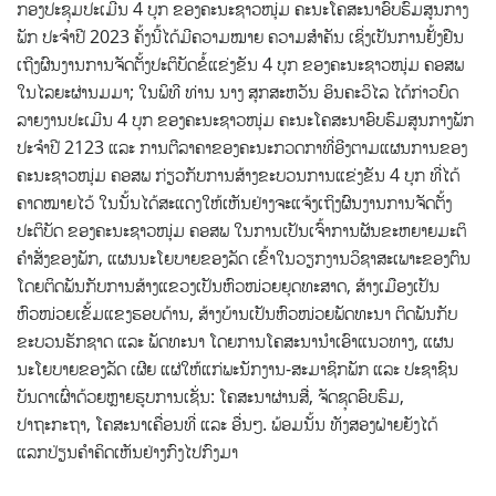
ກອງປະຊຸມປະເມີນ 4 ບຸກ ຂອງຄະນະຊາວໜຸ່ມ ຄະນະໂຄສະນາອົບຮົມສູນກາງ
ພັກ ປະຈໍາປີ 2023 ຄັ້ງນີ້ໄດ້ມີຄວາມໝາຍ ຄວາມສໍາຄັນ ເຊິ່ງເປັນການຢັ້ງຢືນ
ເຖີງຜົນງານການຈັດຕັ້ງປະຕິບັດຂໍ້ແຂ່ງຂັນ 4 ບຸກ ຂອງຄະນະຊາວໜຸ່ມ ຄອສພ
ໃນໄລຍະຜ່ານມມາ; ໃນພິທີ ທ່ານ ນາງ ສຸກສະຫວັນ ອິນຄະວິໄລ ໄດ້ກ່າວບົດ
ລາຍງານປະເມີນ 4 ບຸກ ຂອງຄະນະຊາວໜຸ່ມ ຄະນະໂຄສະນາອົບຮົມສູນກາງພັກ
ປະຈໍາປີ 2123 ແລະ ການຕີລາຄາຂອງຄະນະກວດກາທີ່ອີງຕາມແຜນການຂອງ
ຄະນະຊາວໜຸ່ມ ຄອສພ ກ່ຽວກັບການສ້າງຂະບວນການແຂ່ງຂັນ 4 ບຸກ ທີ່ໄດ້
ຄາດໝາຍໄວ້ ໃນນັ້ນໄດ້ສະແດງໃຫ້ເຫັນຢ່າງຈະແຈ້ງເຖິງຜົນງານການຈັດຕັ້ງ
ປະຕິບັດ ຂອງຄະນະຊາວໜຸ່ມ ຄອສພ ໃນການເປັນເຈົ້າການຜັນຂະຫຍາຍມະຕິ
ຄໍາສັ່ງຂອງພັກ, ແຜນນະໂຍບາຍຂອງລັດ ເຂົ້າໃນວຽກງານວິຊາສະເພາະຂອງຕົນ
ໂດຍຕິດພັນກັບການສ້າງແຂວງເປັນຫົວໜ່ວຍຍຸດທະສາດ, ສ້າງເມືອງເປັນ
ຫົວໜ່ວຍເຂັ້ມແຂງຮອບດ້ານ, ສ້າງບ້ານເປັນຫົວໜ່ວຍພັດທະນາ ຕິດພັນກັບ
ຂະບວນຮັກຊາດ ແລະ ພັດທະນາ ໂດຍການໂຄສະນານໍາເອົາແນວທາງ, ແຜນ
ນະໂຍບາຍຂອງລັດ ເຜີຍ ແຜ່ໃຫ້ແກ່ພະນັກງານ-ສະມາຊິກພັກ ແລະ ປະຊາຊົນ
ບັນດາເຜົ່າດ້ວຍຫຼາຍຮູບການເຊັ່ນ: ໂຄສະນາຜ່ານສື່, ຈັດຊຸດອົບຮົມ,
ປາຖະກະຖາ, ໂຄສະນາເຄື່ອນທີ່ ແລະ ອື່ນໆ. ພ້ອມນັ້ນ ທັງສອງຝ່າຍຍັງໄດ້
ແລກປ່ຽນຄຳຄິດເຫັນຢ່າງກົງໄປກົງມາ