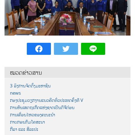
ໝວດຂ່າວສານ
3 ອົງການຈັດຕັ້ງມະຫາຊົນ
news
ກອງປະຊຸມວຽກງານແນວຄິດທົ່ວປະເທດຄັ້ງທີ V
ການຫັນເສດຖະກິດແຫ່ງຊາດເປັນດີຈີຕ໋ອນ
ການເຄື່ອນໄຫວຂອງຄະນະນຳ
ກາບກອນກົມໂຄສະນາ
ກິລາ ແລະ ສິລະປະ