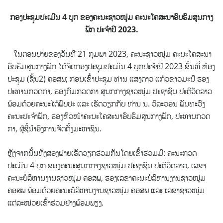
ກອງປະຊຸມປະເມີນ
4
ບຸກ ຂອງຄະນະຊາວໜຸ່ມ ຄະນະໂຄສະນາອົບຮົມສູນກາງ
ພັກ ປະຈໍາປີ
20
23
.
ໃນຕອນບ່າຍຂອງວັນທີ 21 ກຸມພາ 2023, ຄະນະຊາວໜຸ່ມ ຄະນະໂຄສະນາ
ອົບຮົມສູນກາງພັກ ໄດ້ຈັດກອງປະຊຸມປະເມີນ 4 ບຸກປະຈໍາປີ 2023
ຂຶ້ນທີ່ ຫ້ອງ
ປະຊຸມ (ຊັ້ນ2) ຄອສພ; ກ່ອນເຂົ້າປະຊຸມ ທ່ານ ແສງດາວ ແກ້ວຂາວມະນີ ຮອງ
ປະທານກວດກາ, ຮອງກົມກວດກາ ສູນກກາງຊາວໜຸ່ມ ປະຊາຊົນ ປະຕິວັດລາວ
ພ້ອມດ້ວຍຄະນະໄດ້ພົບປະ ແລະ ເຮັດວຽກກັບ ທ່ານ ນ. ວິລະວອນ ພັນທະວົງ
ຄະນະປະຈຳພັກ, ຮອງຫົວໜ້າຄະນະໂຄສະນາອົບຮົມສູນກາງພັກ, ປະທານກວດ
ກາ, ຜູ້ຊີ້ນຳອົງການຈັດຕັ້ງມະຫາຊົນ.
ຫຼັງຈາກນັ້ນທັງສອງຝ່າຍເຮັດວຽກຮ່ວມກັນໂດຍເຂົ້າຮ່ວມມີ: ຄະນະກວດ
ປະເມີນ 4 ບຸກ ຂອງຄະນະສູນກກາງຊາວໜຸ່ມ ປະຊາຊົນ ປະຕິວັດລາວ, ເລຂາ
ຄະນະບໍລິຫານງານຊາວໜຸ່ມ ຄອສພ, ຮອງເລຂາຄະນະບໍລິຫານງານຊາວໜຸ່ມ
ຄອສພ ພ້ອມດ້ວຍຄະນະບໍລິຫານງານຊາວໜຸ່ມ ຄອສພ ແລະ ເລຂາຊາວໜຸ່ມ
ແຕ່ລະໜ່ວຍເຂົ້າຮ່ວມຢ່າງພ້ອມພຽງ.