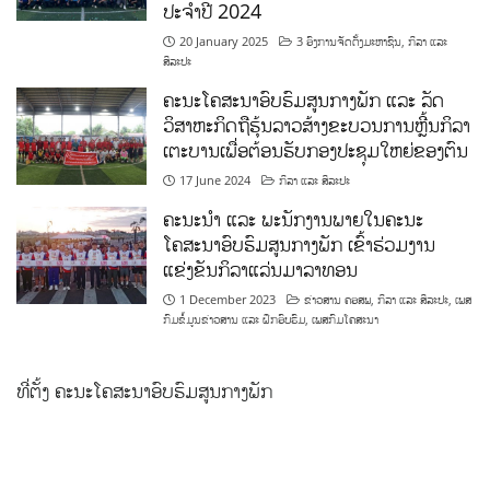
ປະຈຳປີ 2024
20 January 2025
3 ອົງການຈັດຕັ້ງມະຫາຊົນ
,
ກິລາ ແລະ
ສິລະປະ
ຄະນະໂຄສະນາອົບຮົມສູນກາງພັກ ແລະ ລັດ
ວິສາຫະກິດຖືຮຸ້ນລາວສ້າງຂະບວນການຫຼີ້ນກິລາ
ເຕະບານເພື່ອຕ້ອນຮັບກອງປະຊຸມໃຫຍ່ຂອງຕົນ
17 June 2024
ກິລາ ແລະ ສິລະປະ
ຄະນະນຳ ແລະ ພະນັກງານພາຍໃນຄະນະ
ໂຄສະນາອົບຮົມສູນກາງພັກ ເຂົ້າຮ່ວມງານ
ແຂ່ງຂັນກິລາແລ່ນມາລາທອນ
1 December 2023
ຂ່າວສານ ຄອສພ
,
ກິລາ ແລະ ສິລະປະ
,
ເພສ
ກົມຂໍ້ມູນຂ່າວສານ ແລະ ຝຶກອົບຮົມ
,
ເພສກົມໂຄສະນາ
ທີ່ຕັ້ງ ຄະນະໂຄສະນາອົບຮົມສູນກາງພັກ