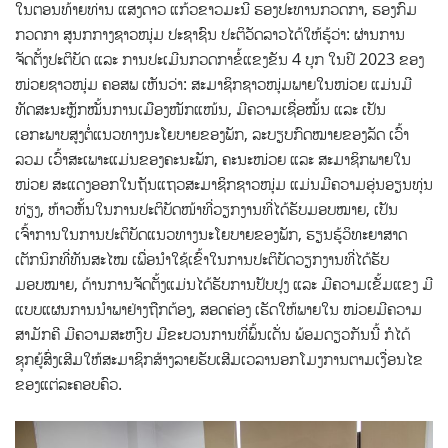
ໃນຕອນທ້າຍທ່ານ ແສງດາວ ແກ້ວຂາວມະນີ ຮອງປະທານກວດກາ, ຮອງກົມ
ກວດກາ ສູນກກາງຊາວໜຸ່ມ ປະຊາຊົນ ປະຕິວັດລາວໄດ້ໃຫ້ຮູ້ວ່າ: ຜ່ານການ
ຈັດຕັ້ງປະຕິບັດ ແລະ ການປະເມີນກວດກາຂໍ້ແຂງຂັນ 4 ບຸກ ໃນປີ 2023 ຂອງ
ໜ່ວຍຊາວໜຸ່ມ ຄອສພ ເຫັນວ່າ: ສະມາຊິກຊາວໜຸ່ມພາຍໃນໜ່ວຍ ແມ່ນມີ
ທັດສະນະຫຼັກໝັ້ນການເມືອງໜັກແໜ້ນ, ມີຄວາມເຊື່ອໝັ້ນ ແລະ ເປັນ
ເອກະພາບສູງຕໍ່ແນວທາງນະໂຍບາຍຂອງພັກ, ລະບຽບກົດໝາຍຂອງລັດ ເວົ້າ
ລວມ ເວົ້າສະເພາະແມ່ນຂອງຄະນະພັກ, ຄະນະໜ່ວຍ ແລະ ສະມາຊິກພາຍໃນ
ໜ່ວຍ ສະແດງອອກໃນຖັນແຖວສະມາຊິກຊາວໜຸ່ມ ແມ່ນມີຄວາມອຸ່ນອຽນທຸ່ນ
ທ່ຽງ, ຫ້າວຫັ້ນໃນການປະຕິບັດໜ້າທີ່ວຽກງານທີ່ໄດ້ຮັບມອບໝາຍ, ເປັນ
ເຈົ້າການໃນການປະຕິບັດແນວທາງນະໂຍບາຍຂອງພັກ, ຮຽນຮູ້ວິທະຍາສາດ
ເຕັກນິກທີ່ທັນສະໄໝ ເພື່ອນຳໃຊ້ເຂົ້າໃນການປະຕິບັດວຽກງານທີ່ໄດ້ຮັບ
ມອບໝາຍ, ດ້ານການຈັດຕັ້ງແມ່ນໄດ້ຮັບການປັບປຸງ ແລະ ມີຄວາມເຂັ້ມແຂງ ມີ
ແບບແຜນການນຳພາຢ່າງຖືກຕ້ອງ, ສອດຄ່ອງ ເຮັດໃຫ້ພາຍໃນ ໜ່ວຍມີຄວາມ
ສາມັກຄີ ມີຄວາມສະຫງົບ ມີຂະບວນການທີ່ພົ້ນເດັ່ນ ພ້ອມດຽວກັນນີ້ ກໍໄດ້
ຊຸກຍູ້ສົ່ງເສີມໃຫ້ສະມາຊິກສ້າງລາຍຮັບເສີມເວລານອກໂມງການຕາມເງື່ອນໄຂ
ຂອງແຕ່ລະຄອບຄົວ.