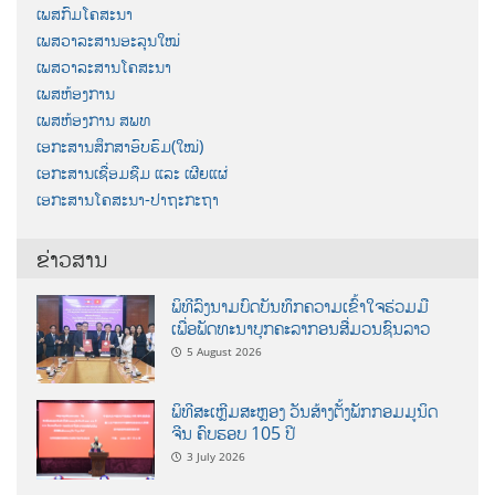
ເພສກົມໂຄສະນາ
ເພສວາລະສານອະລຸນໃໝ່
ເພສວາລະສານໂຄສະນາ
ເພສຫ້ອງການ
ເພສຫ້ອງການ ສພທ
ເອກະສານສຶກສາອົບຮົມ(ໃໝ່)
ເອກະສານເຊື່ອມຊືມ ແລະ ເຜີຍແຜ່
ເອກະສານໂຄສະນາ-ປາຖະກະຖາ
ຂ່າວສານ
ພິທີລົງນາມບົດບັນທຶກຄວາມເຂົ້າໃຈຮ່ວມມື
ເພື່ອພັດທະນາບຸກຄະລາກອນສື່ມວນຊົນລາວ
5 August 2026
ພິທີສະເຫຼີມສະຫຼອງ ວັນສ້າງຕັ້ງພັກກອມມູນິດ
ຈີນ ຄົບຮອບ 105 ປີ
3 July 2026