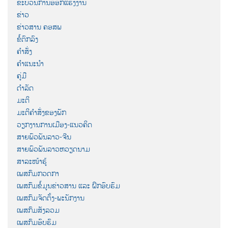
ຂະບວນການອອກແຮງງານ
ຂ່າວ
ຂ່າວສານ ຄອສພ
ຂໍ້ຕົກລົງ
ຄຳສັ່ງ
ຄຳແນະນຳ
ຄູ່ມື
ດຳລັດ
ມະຕິ
ມະຕິຄຳສັ່ງຂອງພັກ
ວຽກງານການເມືອງ-ແນວຄິດ
ສາຍພົວພັນລາວ-ຈີນ
ສາຍພົວພັນລາວຫວຽດນາມ
ສາລະໜ້າຮູ້
ເພສກົມກວດກາ
ເພສກົມຂໍ້ມູນຂ່າວສານ ແລະ ຝຶກອົບຮົມ
ເພສກົມຈັດຕັ້ງ-ພະນັກງານ
ເພສກົມສັງລວມ
ເພສກົມອົບຮົມ