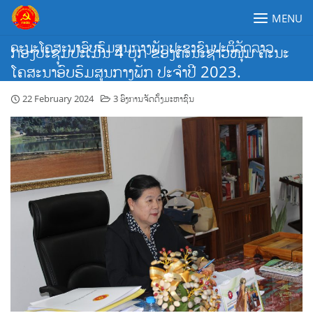
Skip
MENU
to
content
ຄະນະໂຄສະນາອົບຮົມສູນກາງພັກປະຊາຊົນປະຕິວັດລາວ
ກອງປະຊຸມປະເມີນ 4 ບຸກ ຂອງຄະນະຊາວໜຸ່ມ ຄະນະ
ໂຄສະນາອົບຮົມສູນກາງພັກ ປະຈໍາປີ 2023.
22 February 2024
3 ອົງການຈັດຕັ້ງມະຫາຊົນ