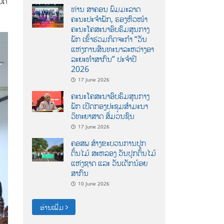
ບັດ
ທ່ານ ສາຄອນ ພົມມະລາດ
ຄະນະປະຈໍາພັກ, ຮອງຫົວໜ້າ
ຄະນະໂຄສະນາອົບຮົມສູນກາງ
ພັກ ເຂົ້າຮ່ວມກິດຈະກຳ “ວັນ
ແຫ່ງການສົນທະນາລະຫວ່າງອາ
ລະຍະທຳສາກົນ” ປະຈຳປີ
2026
17 June 2026
ຄະນະໂຄສະນາອົບຮົມສູນກາງ
ພັກ ເປີດກອງປະຊຸມສຳມະນາ
ວິທະຍາສາດ ສຶ່ມວນຊົນ
17 June 2026
ຄອສພ ສ້າງຂະບວນການປູກ
ຕົ້ນໄມ້ ສະຫລອງ ວັນປູກຕົ້ນໄມ້
ແຫ່ງຊາດ ແລະ ວັນເດັກນ້ອຍ
ສາກົນ
10 June 2026
ອ່ານເພີ່ມ