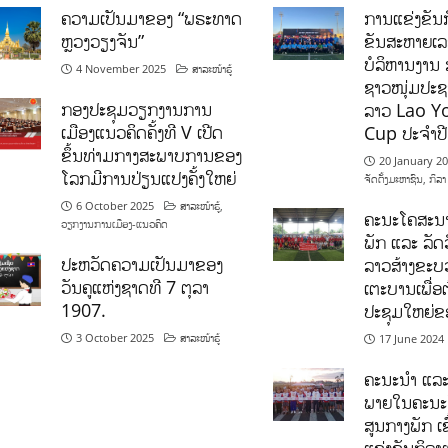
ຄວາມເປັນມາຂອງ “ພຣະທາດ
ການແຂ່ງຂັນກ
ຫຼວງວຽງຈັນ”
ຂັນສະຫາຍເ
ບໍລິຫານງານ 
4 November 2025
ສາລະໜ້າຮູ້
ຊາວໜຸ່ມປະຊາ
ກອງປະຊຸມວຽກງານການ
ລາວ Lao Y
ເມືອງແນວຄິດຄັ້ງທີ V ເປີດ
Cup ປະຈຳປ
ຂຶ້ນທ່າມກາງສະພາບການຂອງ
20 January 2
ໂລກມີການປ່ຽນແປງຄັ້ງໃຫຍ່
ຈັດຕັ້ງມະຫາຊົນ
,
ກິລາ
6 October 2025
ສາລະໜ້າຮູ້
,
ຄະນະໂຄສະນາ
ວຽກງານການເມືອງ-ແນວຄິດ
ພັກ ແລະ ລັດວ
ປະຫວັດຄວາມເປັນມາຂອງ
ລາວສ້າງຂະບວ
ວັນຄູແຫ່ງຊາດທີ 7 ຕຸລາ
ເຕະບານເພື່ອ
1907.
ປະຊຸມໃຫຍ່ຂ
3 October 2025
ສາລະໜ້າຮູ້
17 June 2024
ຄະນະນຳ ແລະ
ພາຍໃນຄະນະ
ສູນກາງພັກ ເຂ
ແຂ່ງຂັນກິລ