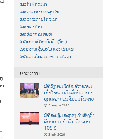
ຮົມ
ເພສກົມໂຄສະນາ
ເພສວາລະສານອະລຸນໃໝ່
ເພສວາລະສານໂຄສະນາ
ເພສຫ້ອງການ
ເພສຫ້ອງການ ສພທ
ເອກະສານສຶກສາອົບຮົມ(ໃໝ່)
ເອກະສານເຊື່ອມຊືມ ແລະ ເຜີຍແຜ່
ນ
ເອກະສານໂຄສະນາ-ປາຖະກະຖາ
ຂ່າວສານ
າງ
ານ
ພິທີລົງນາມບົດບັນທຶກຄວາມ
ເຂົ້າໃຈຮ່ວມມື ເພື່ອພັດທະນາ
ບຸກຄະລາກອນສື່ມວນຊົນລາວ
ນ
5 August 2026
ພິທີສະເຫຼີມສະຫຼອງ ວັນສ້າງຕັ້ງ
ພັກກອມມູນິດຈີນ ຄົບຮອບ
105 ປີ
ຸກ
3 July 2026