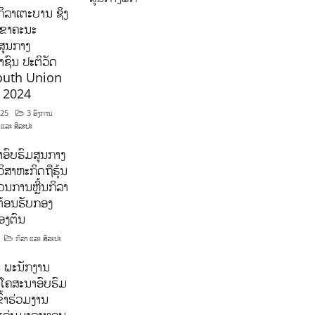
ິລາເຕະບານ ຊິງ
ລຂາຄະນະ
ສູນກາງ
ຊົນ ປະຕິວັດ
outh Union
ີ 2024
025
3 ອົງການ
 ແລະ ສິລະປະ
ອົບຮົມສູນກາງ
ິສາຫະກິດຖືຮຸ້ນ
ນການຫຼີ້ນກິລາ
ຕ້ອນຮັບກອງ
ອງຕົນ
ກິລາ ແລະ ສິລະປະ
 ພະນັກງານ
ໂຄສະນາອົບຮົມ
ົ້າຮ່ວມງານ
າແລ່ນມາລາທອນ