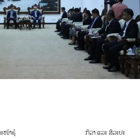
ະໜ້າຮູ້
ກິລາ ແລະ ສິລະປະ