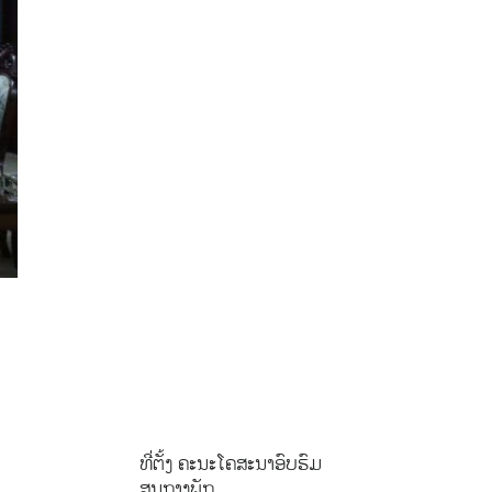
ທີ່ຕັ້ງ ຄະນະໂຄສະນາອົບຮົມ
ສູນກາງພັກ