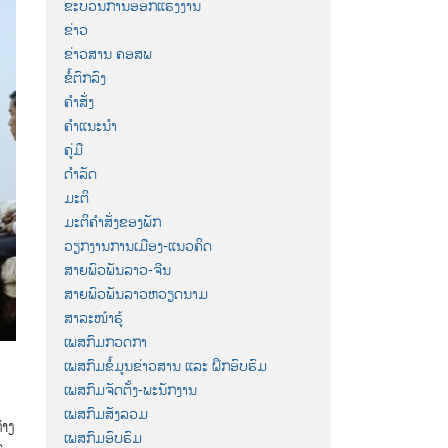
ຂະບວນການອອກແຮງງານ
ຂ່າວ
ຂ່າວສານ ຄອສພ
ຂໍ້ຕົກລົງ
ຄຳສັ່ງ
ຄຳແນະນຳ
ຄູ່ມື
ດຳລັດ
ມະຕິ
ມະຕິຄຳສັ່ງຂອງພັກ
ວຽກງານການເມືອງ-ແນວຄິດ
ສາຍພົວພັນລາວ-ຈີນ
ສາຍພົວພັນລາວຫວຽດນາມ
ສາລະໜ້າຮູ້
ເພສກົມກວດກາ
ເພສກົມຂໍ້ມູນຂ່າວສານ ແລະ ຝຶກອົບຮົມ
ເພສກົມຈັດຕັ້ງ-ພະນັກງານ
ເພສກົມສັງລວມ
່າງ
ເພສກົມອົບຮົມ