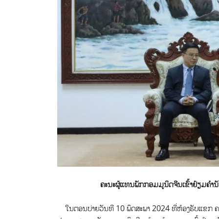
ຄະນະຜູ້ແທນພັກກອມມູນິດຈີນເຂົ້າຢ້ຽມຄຳ
ໃນຕອນບ່າຍວັນທີ 10 ພຶດສະພາ 2024 ທີ່ຫ້ອງຮັບແຂກ ຄະນ