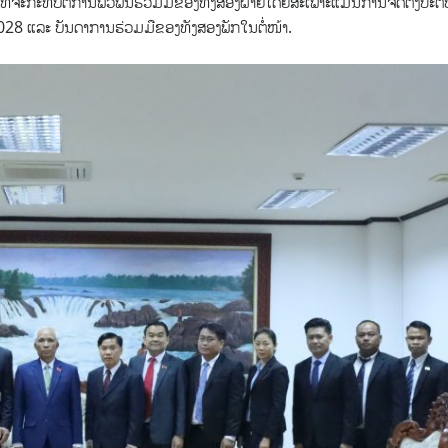
ກທີ່ຈະກະທົບຕໍ່ການພົວພັນຮ່ວມມືຂອງທັງສອງຝ່າຍໂດຍສະເພາະແມ່ນການຈັດຕັ້ງປະຕິ
2028 ແລະ ບັນດາການຮ່ວມມືຂອງທັງສອງພັກໃນຕໍ່ໜ້າ.