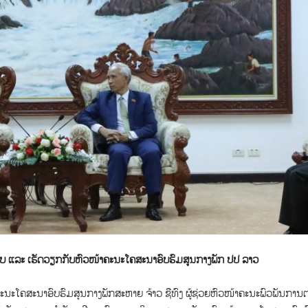
ນັບ ແລະ ເຮັດວຽກກັບຫົວໜ້າຄະນະໂຄສະນາອົບຮົມສູນກາງພັກ ປປ ລາວ
ະໂຄສະນາອົບຮົມສູນກາງພັກສະຫາຍ ຈ້າວ ຊືທົງ ຜູ້ຊ່ວຍຫົວໜ້າຄະນະພົວພັນການຕ