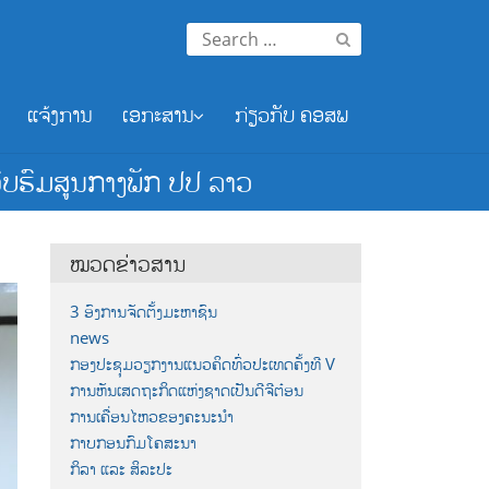
Search
for:
ແຈ້ງການ
ເອກະສານ
ກ່ຽວກັບ ຄອສພ
ົບຮົມສູນກາງພັກ ປປ ລາວ
ໝວດຂ່າວສານ
3 ອົງການຈັດຕັ້ງມະຫາຊົນ
news
ກອງປະຊຸມວຽກງານແນວຄິດທົ່ວປະເທດຄັ້ງທີ V
ການຫັນເສດຖະກິດແຫ່ງຊາດເປັນດີຈີຕ໋ອນ
ການເຄື່ອນໄຫວຂອງຄະນະນຳ
ກາບກອນກົມໂຄສະນາ
ກິລາ ແລະ ສິລະປະ