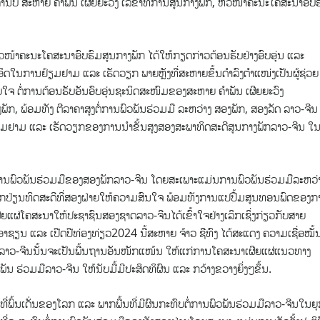
ຄຳນັບ ສະຫາຍ ຄຳພັນ ເຜີຍຍະວົງ ເລຂາທິການສູນກາງພັກ, ຫົວໜ້າຄະນະໂຄສະນາອົບ
ົວໜ້າຄະນະໂຄສະນາອົບຮົມສູນກາງພັກ ໄດ້ໃຫ້ກຽດກ່າວຕ້ອນຮັບຢ່າງອົບອຸ່ນ ແລະ
ດໃນການຢ້ຽມຢາມ ແລະ ເຮັດວຽກ ພາຍຫຼັງທີ່ສະຫາຍຂຶ້ນດຳລົງຕຳແໜ່ງເປັນຜູ້ຊ່ວຍ
ໃຈ ຕໍ່ການຕ້ອນຮັບອັນອົບອຸ່ນຊະນິດສະໜົມຂອງສະຫາຍ ຄຳພັນ ເຜີຍຍະວົງ
ກ, ພ້ອມທັງ ຕີລາຄາສູງຕໍ່ການພົວພັນຮ່ວມມື ລະຫວ່າງ ສອງພັກ, ສອງລັດ ລາວ-ຈີນ
ຽມຢາມ ແລະ ເຮັດວຽກຂອງການນຳຂັ້ນສູງສອງສະພາທິດສະດີສູນກາງພັກລາວ-ຈີນ ໃ
ເສີມການພົວພັນຮ່ວມມືຂອງສອງພັກລາວ-ຈີນ ໂດຍສະເພາະແມ່ນການພົວພັນຮ່ວມມືລະຫວ່
ລກປ່ຽນທິດສະດີທີ່ສອງຝ່າຍໃຫ້ຄວາມສົນໃຈ ພ້ອມທັງການແປປຶ້ມສູນທອນພົດຂອງກ
ີຍແຜ່ໂຄສະນາໃຫ້ປະຊາຊົນສອງຊາດລາວ-ຈີນໄດ້ເຂົ້າໃຈຢ່າງເລິກເຊິ່ງກ່ຽວກັບສາຍ
າຊຽນ ແລະ ເປີດປີທ່ອງທ່ຽວ2024 ນີ້ສະຫາຍ ຈ້າວ ຊືທົງ ໄດ້ສະແດງ ຄວາມເຊື່ອໝັ້
ລັດລາວ-ຈີນນັ້ນຈະເປັນພື້ນຖານອັນໜັກແໜ້ນ ໃຫ້ແກ່ການໂຄສະນາເຜີຍແຜ່ແນວທາງ
ນ ຮ່ວມມືລາວ-ຈີນ ໃຫ້ນັບມື້ມີປະສິດທິຜົນ ແລະ ກວ້າງຂວາງຍິ່ງໆຂຶ້ນ.
່ພົ້ນເດັ່ນຂອງໂລກ ແລະ ພາກພື້ນທີ່ມີຜົນກະທົບຕໍ່ການພົວພັນຮ່ວມມືລາວ-ຈີນໃນຍ