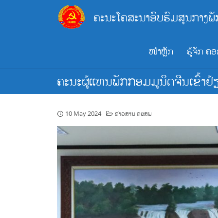
Skip
ຄະນະໂຄສະນາອົບຮົມສູນກາງພັ
to
content
ໜ້າຫຼັກ
ຮູ້ຈັກ ຄ
ຄະນະຜູ້ແທນພັກກອມມູນິດຈີນເຂົ້າ
10 May 2024
ຂ່າວສານ ຄອສພ