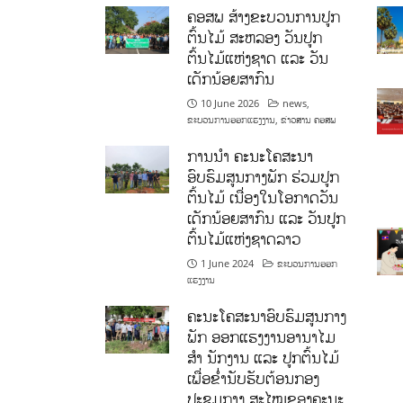
ຄອສພ ສ້າງຂະບວນການປູກ
ຕົ້ນໄມ້ ສະຫລອງ ວັນປູກ
ຕົ້ນໄມ້ແຫ່ງຊາດ ແລະ ວັນ
ເດັກນ້ອຍສາກົນ
10 June 2026
news
,
ຂະບວນການອອກແຮງງານ
,
ຂ່າວສານ ຄອສພ
ການນໍາ ຄະນະໂຄສະນາ
ອົບຮົມສູນກາງພັກ ຮ່ວມປູກ
ຕົ້ນໄມ້ ເນື່ອງໃນໂອກາດວັນ
ເດັກນ້ອຍສາກົນ ແລະ ວັນປູກ
ຕົ້ນໄມ້ແຫ່ງຊາດລາວ
1 June 2024
ຂະບວນການອອກ
ແຮງງານ
ຄະນະໂຄສະນາອົບຮົມສູນກາງ
ພັກ ອອກແຮງງານອານາໄມ
ສໍາ ນັກງານ ແລະ ປູກຕົ້ນໄມ້
ເພື່ອຂໍ່ານັບຮັບຕ້ອນກອງ
ປະຊຸມກາງ ສະໄໝຂອງຄະນະ