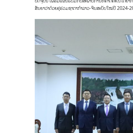
ປັດຈຸບັນ ເພື່ອມີແຜນຮັບມືກັບສະພາບການທີ່ຄາດຄະເນໄດ້ຍາ
ສັນຍາວ່າດ້ວຍຄູ່ຮ່ວມຊາຕາກຳລາວ-ຈີນສະບັບໃໝ່ປີ 2024-