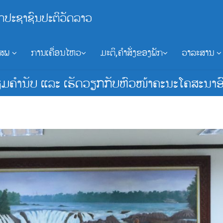
ກປະຊາຊົນປະຕິວັດລາວ
ອສພ
ການເຄື່ອນໄຫວ
ມະຕິ,ຄຳສັ່ງຂອງພັກ
ວາລະສານ
ຢ້ຽມຄຳນັບ ແລະ ເຮັດວຽກກັບຫົວໜ້າຄະນະໂຄສະນາອ