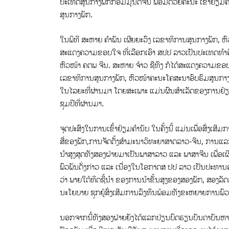
ປະເທດສູນກາງພັກກອມມູນິດຈີນ
ພ້ອມດ້ວຍຄະນະ ເຂົ້າຢ້ຽມ
ສູນກາງພັກ.
ໃນພິທີ ສະຫາຍ ຄຳພັນ ເຜີຍຍະວົງ ເລຂາທິການສູນກາງພັກ, ຫ
ສະແດງຄວາມຂອບໃຈ ທີ່ເລືອກເອົາ ສປປ ລາວເປັນປະເທດທຳອິ
ຫົວໜ້າ ຄຕພ ຈີນ. ສະຫາຍ ຈ້າວ ຊືທົງ ກໍໄດ້ສະແດງຄວາມຂອບ
ເລຂາທິການສູນກາງພັກ, ຫົວໜ້າຄະນະໂຄສະນາອົບຮົມສູນກາງພັ
ໃນໄລຍະທີ່ຜ່ານມາ ໂດຍສະເພາະ ແມ່ນຜົນສຳເລັດຂອງການຢ້
ຊຸມປີທີ່ຜ່ານມາ.
ຈຸດປະສົງໃນການເຂົ້າຢ້ຽມຄຳນັບ ໃນຄັ້ງນີ້ ແມ່ນເພື່ອສົ່ງ
ສື່ຂອງພັກ,ການຈັດຕັ້ງສຳມະນາວິທະຍາສາດລາວ-ຈີນ, ການແ
ນຳສູງສຸດທັງສອງຝ່າຍມາເປັນພາສາລາວ ແລະ ພາສາຈີນ ເພື່ອເຜ
ພົວພັນດັ່ງກ່າວ ແລະ ເນື່ອງໃນໂອກາດສ ປປ ລາວ ເປັນປະທານອ
ວ່າ ພາຍໃຕ້ທິດຊີ້ນໍາ ຂອງການນຳຂັ້ນສູງຂອງສອງພັກ, ສອງ
ນະໂຍບາຍ ຊຸກຍູ້ສົ່ງເສີມການລົງທຶນພ້ອມທັງຂະຫຍາຍການພົວພັ
ນອກຈາກນີ້ທັງສອງຝ່າຍຍັງໄດ້ແລກປ່ຽນບົດຮຽນບັນດາບັນຫາທີ