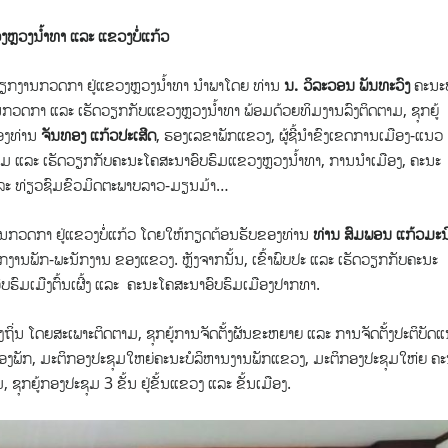
ວງຫຼວງນໍ້າທາ ແລະ ແຂວງບໍ່ແກ້ວ
ກງານກວດກາ ຢູ່ແຂວງຫຼວງນໍ້າທາ ນຳພາໂດຍ ທ່ານ
ນ. ວິລະວອນ ພັນທະວົງ
ຄະນະ
ວດກາ ແລະ ເຮັດວຽກກັບແຂວງຫຼວງນ້ຳທາ ພ້ອມດ້ວຍທິມງານລົງຕິດຕາມ, ຊຸກຍູ້
ອງທ່ານ
ຈັນທອງ ແກ້ວປະເສີດ
, ຮອງເລຂາພັກແຂວງ, ຜູ້ຊີ້ນໍາຂົງເຂດການເມືອງ-ແນວ
ຽມຢາມ ແລະ ເຮັດວຽກກັບຄະນະໂຄສະນາອົບຮົມແຂວງຫຼວງນ້ຳທາ, ການນຳເມືອງ, ຄະນະ
ແລະ ທ່ຽວຊົມຂົວມິດຕະພາບລາວ-ມຽນມ້າ…
ກງານກວດກາ ຢູ່ແຂວງບໍ່ແກ້ວ ໂດຍໃຫ້ກຽດຕ້ອນຮັບຂອງທ່ານ
ທ່ານ ສົມພອນ ແກ້ວມະນ
ຽກງານພັກ-ພະນັກງານ ຂອງແຂວງ. ຫຼັງຈາກນັ້ນ, ເຂົ້າພົບປະ ແລະ ເຮັດວຽກກັບຄະນະ
ບຮົມເມືງຕົ້ນເຜີ້ງ ແລະ ຄະນະໂຄສະນາອົບຮົມເມືອງປາກທາ.
້ອງຖິ່ນ ໂດຍສະເພາະຕິດຕາມ, ຊຸກຍູ້ການຈັດຕັ້ງຜັນຂະຫຍາຍ ແລະ ການຈັດຕັ້ງປະຕິບັດ
 ຂອງພັກ, ມະຕິກອງປະຊຸມໃຫຍ່ຄະນະບໍລິຫານງານພັກແຂວງ, ມະຕິກອງປະຊຸມໃຫ່ຍ ຄ
 ຊຸກຍູ້ກອງປະຊຸມ 3 ຂັ້ນ ຢູ່ຂັ້ນແຂວງ ແລະ ຂັ້ນເມືອງ.