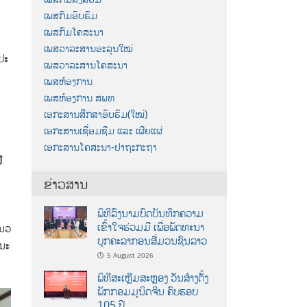
ເພສກົມອົບຮົມ
ເພສກົມໂຄສະນາ
ເພສວາລະສານອະລຸນໃໝ່
ປະ
ເພສວາລະສານໂຄສະນາ
ເພສຫ້ອງການ
ເພສຫ້ອງການ ສພທ
ເອກະສານສຶກສາອົບຮົມ(ໃໝ່)
ເອກະສານເຊື່ອມຊືມ ແລະ ເຜີຍແຜ່
ເອກະສານໂຄສະນາ-ປາຖະກະຖາ
ີ
ຂ່າວສານ
ພິທີລົງນາມບົດບັນທຶກຄວາມ
ເຂົ້າໃຈຮ່ວມມື ເພື່ອພັດທະນາ
ແນວ
ບຸກຄະລາກອນສື່ມວນຊົນລາວ
ະນະ
5 August 2026
ພິທີສະເຫຼີມສະຫຼອງ ວັນສ້າງຕັ້ງ
ພັກກອມມູນິດຈີນ ຄົບຮອບ
105 ປີ