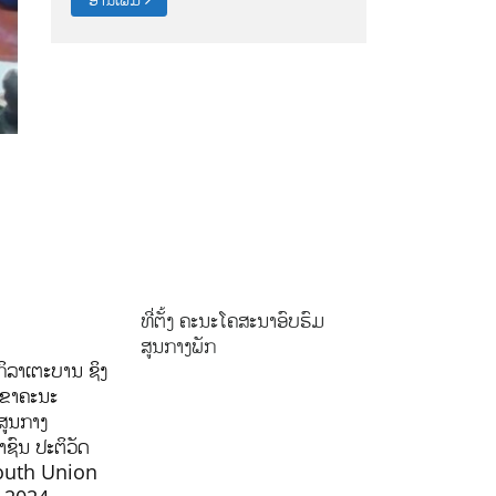
ທີ່ຕັ້ງ ຄະນະໂຄສະນາອົບຮົມ
ສູນກາງພັກ
ິລາເຕະບານ ຊິງ
ລຂາຄະນະ
ສູນກາງ
ຊົນ ປະຕິວັດ
outh Union