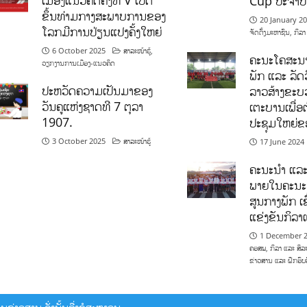
Cup ປະຈຳປ
ຂຶ້ນທ່າມກາງສະພາບການຂອງ
20 January 2
ໂລກມີການປ່ຽນແປງຄັ້ງໃຫຍ່
ຈັດຕັ້ງມະຫາຊົນ
,
ກິລາ
6 October 2025
ສາລະໜ້າຮູ້
,
ຄະນະໂຄສະນາ
ວຽກງານການເມືອງ-ແນວຄິດ
ພັກ ແລະ ລັດວ
ປະຫວັດຄວາມເປັນມາຂອງ
ລາວສ້າງຂະບວ
ວັນຄູແຫ່ງຊາດທີ 7 ຕຸລາ
ເຕະບານເພື່ອ
1907.
ປະຊຸມໃຫຍ່ຂ
3 October 2025
ສາລະໜ້າຮູ້
17 June 2024
ຄະນະນຳ ແລະ
ພາຍໃນຄະນະ
ສູນກາງພັກ ເຂ
ແຂ່ງຂັນກິລ
1 December 
ຄອສພ
,
ກິລາ ແລະ ສິລ
ຂ່າວສານ ແລະ ຝຶກອົບ