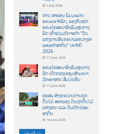
3 July 2026
ທ່ານ ສາຄອນ ພົມມະລາດ
ຄະນະປະຈໍາພັກ, ຮອງຫົວໜ້າ
ຄະນະໂຄສະນາອົບຮົມສູນກາງ
ພັກ ເຂົ້າຮ່ວມກິດຈະກຳ “ວັນ
ແຫ່ງການສົນທະນາລະຫວ່າງອາ
ລະຍະທຳສາກົນ” ປະຈຳປີ
2026
17 June 2026
ຄະນະໂຄສະນາອົບຮົມສູນກາງ
ພັກ ເປີດກອງປະຊຸມສຳມະນາ
ວິທະຍາສາດ ສຶ່ມວນຊົນ
17 June 2026
ຄອສພ ສ້າງຂະບວນການປູກ
ຕົ້ນໄມ້ ສະຫລອງ ວັນປູກຕົ້ນໄມ້
ແຫ່ງຊາດ ແລະ ວັນເດັກນ້ອຍ
ສາກົນ
10 June 2026
ອ່ານເພີ່ມ