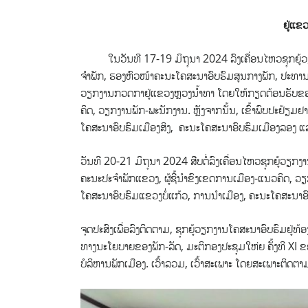
ຢູ່ແຂ
ໃນວັນທີ 17-19 ມິຖຸນາ 2024 ລົງເຄື່ອນໄຫວຊຸກຍູ້ວຽ
ຈໍາພັກ,
ຮອງຫົວໜ້າຄະນະໂຄສະນາອົບຮົມສູນກາງພັກ, ປະທານກ
ວຽກງານກວດກາຢູ່ແຂວງຫຼວງນ້ຳທາ ໂດຍໃຫ້ກຽດຕ້ອນຮັບຂ
ຄິດ, ວຽກງານພັກ-ພະນັກງານ. ຫຼັງຈາກນັ້ນ, ເຂົ້າພົບປະຢ້
ໂຄສະນາອົບຮົມເມືອງສິງ, ຄະນະໂຄສະນາອົບຮົມເມືອງລອງ 
ວັນທີ 20-21 ມິຖຸນາ 2024 ສືບຕໍ່ລົງເຄື່ອນໄຫວຊຸກຍູ້ວຽ
ຄະນະປະຈໍາພັກແຂວງ, ຜູ້ຊີ້ນໍາຂົງເຂດການເມືອງ-ແນວຄິດ, ວ
ໂຄສະນາອົບຮົມແຂວງບໍ່ແກ້ວ, ການນຳເມືອງ, ຄະນະໂຄສະນາອົ
ຈຸດປະສົງເພື່ອລົງຕິດຕາມ, ຊຸກຍູ້ວຽກງານໂຄສະນາອົບຮົມຢູ່ທ
ທາງນະໂຍບາຍຂອງພັກ-ລັດ, ມະຕິກອງປະຊຸມໃຫ່ຍ ຄັ້ງທີ XI
ບໍລິຫານພັກເມືອງ. ເວົ້າລວມ, ເວົ້າສະເພາະ ໂດຍສະເພາະຕິດຕາມ,