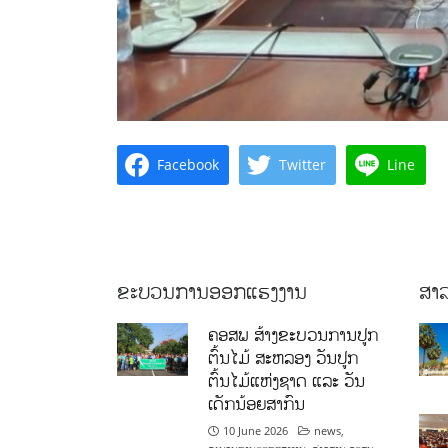
Facebook
Twitter
Line
ຂະບວນການອອກແຮງງານ
ສາລ
ຄອສພ ສ້າງຂະບວນການປູກ
ຕົ້ນໄມ້ ສະຫລອງ ວັນປູກ
ຕົ້ນໄມ້ແຫ່ງຊາດ ແລະ ວັນ
ເດັກນ້ອຍສາກົນ
10 June 2026
news
,