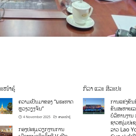
ະໜ້າຮູ້
ກິລາ ແລະ ສິລະປະ
ຄວາມເປັນມາຂອງ “ພຣະທາດ
ການແຂ່ງຂັນກ
ຫຼວງວຽງຈັນ”
ຂັນສະຫາຍເ
ບໍລິຫານງານ 
4 November 2025
ສາລະໜ້າຮູ້
ຊາວໜຸ່ມປະຊາ
ກອງປະຊຸມວຽກງານການ
ລາວ Lao Y
ເມືອງແນວຄິດຄັ້ງທີ V ເປີດ