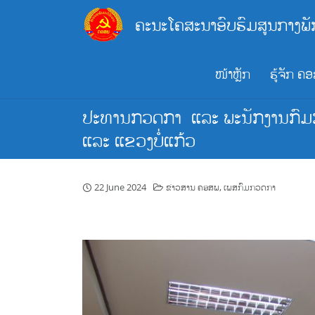
Skip
ຄະນະໂຄສະນາອົບຮົມສູນກາງພັ
to
content
ໜ້າຫຼັກ
ຮູ້ຈັກ ຄ
ປະທານກວດກາ ແລະ ພະນັກງານກົມກວດ
ແລະ ແຂວງບໍ່ແກ້ວ
22 June 2024
ຂ່າວສານ ຄອສພ
,
ເພສກົມກວດກາ