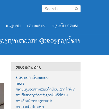
Search
for:
ແຈ້ງການ
ເອກະສານ
ກ່ຽວກັບ ຄອສພ
ວຽກງານກວດກາ ຢູ່ແຂວງຫຼວງນໍ້າທາ
ໝວດຂ່າວສານ
3 ອົງການຈັດຕັ້ງມະຫາຊົນ
news
ກອງປະຊຸມວຽກງານແນວຄິດທົ່ວປະເທດຄັ້ງທີ V
ການຫັນເສດຖະກິດແຫ່ງຊາດເປັນດີຈີຕ໋ອນ
ການເຄື່ອນໄຫວຂອງຄະນະນຳ
ກາບກອນກົມໂຄສະນາ