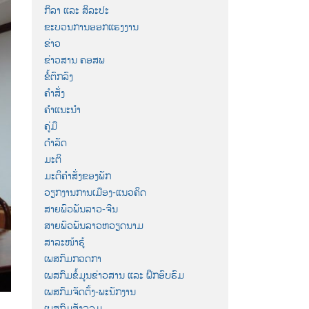
ກິລາ ແລະ ສິລະປະ
ຂະບວນການອອກແຮງງານ
ຂ່າວ
ຂ່າວສານ ຄອສພ
ຂໍ້ຕົກລົງ
ຄຳສັ່ງ
ຄຳແນະນຳ
ຄູ່ມື
ດຳລັດ
ມະຕິ
ມະຕິຄຳສັ່ງຂອງພັກ
ວຽກງານການເມືອງ-ແນວຄິດ
ສາຍພົວພັນລາວ-ຈີນ
ສາຍພົວພັນລາວຫວຽດນາມ
ສາລະໜ້າຮູ້
ເພສກົມກວດກາ
ເພສກົມຂໍ້ມູນຂ່າວສານ ແລະ ຝຶກອົບຮົມ
ເພສກົມຈັດຕັ້ງ-ພະນັກງານ
ເພສກົມສັງລວມ