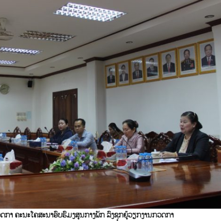
າ ຄະນະໂຄສະນາອົບຮົມງສູນກາງພັກ ລົງຊຸກຍູ້ວຽກງານກວດກາ