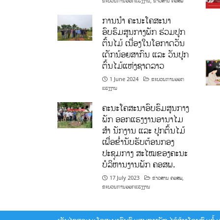
ຂະບວນການອອກແຮງງານ
,
ຂ່າວສານ ຄອສພ
ການນໍາ ຄະນະໂຄສະນາ
ອົບຮົມສູນກາງພັກ ຮ່ວມປູກ
ຕົ້ນໄມ້ ເນື່ອງໃນໂອກາດວັນ
ເດັກນ້ອຍສາກົນ ແລະ ວັນປູກ
ຕົ້ນໄມ້ແຫ່ງຊາດລາວ
1 June 2024
ຂະບວນການອອກ
ແຮງງານ
ຄະນະໂຄສະນາອົບຮົມສູນກາງ
ພັກ ອອກແຮງງານອານາໄມ
ສໍາ ນັກງານ ແລະ ປູກຕົ້ນໄມ້
ເພື່ອຂໍ່ານັບຮັບຕ້ອນກອງ
ປະຊຸມກາງ ສະໄໝຂອງຄະນະ
ບໍລິຫານງານພັກ ຄອສພ.
17 July 2023
ຂ່າວສານ ຄອສພ
,
ຂະບວນການອອກແຮງງານ