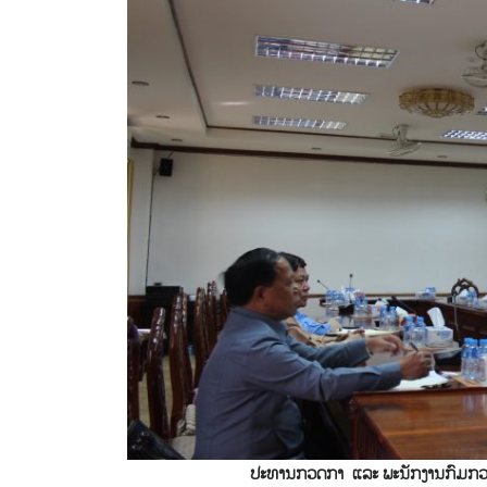
ປະທານກວດກາ ແລະ ພະນັກງານກົມກວດກ