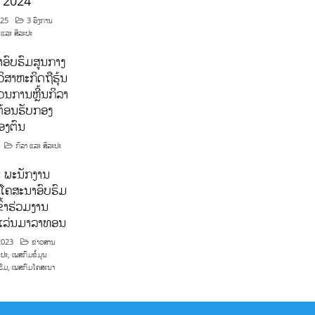
ີ 2024
025
3 ອົງການ
 ແລະ ສິລະປະ
ອົບຮົມສູນກາງ
ິສາຫະກິດຖືຮຸ້ນ
ນການຫຼີ້ນກິລາ
ຕ້ອນຮັບກອງ
ອງຕົນ
ກິລາ ແລະ ສິລະປະ
 ພະນັກງານ
ໂຄສະນາອົບຮົມ
ົ້າຮ່ວມງານ
າແລ່ນມາລາທອນ
2023
ຂ່າວສານ
ະປະ
,
ເພສກົມຂໍ້ມູນ
ຮົມ
,
ເພສກົມໂຄສະນາ