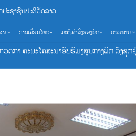
ກປະຊາຊົນປະຕິວັດລາວ
ອສພ
ການເຄື່ອນໄຫວ
ມະຕິ,ຄຳສັ່ງຂອງພັກ
ວາລະສານ
ກາ ຄະນະໂຄສະນາອົບຮົມງສູນກາງພັກ ລົງຊຸກຍູ້