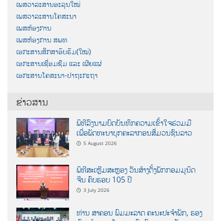
ເພສວາລະສານອະລຸນໃໝ່
ເພສວາລະສານໂຄສະນາ
ເພສຫ້ອງການ
ເພສຫ້ອງການ ສພທ
ເອກະສານສຶກສາອົບຮົມ(ໃໝ່)
ເອກະສານເຊື່ອມຊືມ ແລະ ເຜີຍແຜ່
ເອກະສານໂຄສະນາ-ປາຖະກະຖາ
ຂ່າວສານ
ພິທີລົງນາມບົດບັນທຶກຄວາມເຂົ້າໃຈຮ່ວມມື
ເພື່ອພັດທະນາບຸກຄະລາກອນສື່ມວນຊົນລາວ
5 August 2026
ພິທີສະເຫຼີມສະຫຼອງ ວັນສ້າງຕັ້ງພັກກອມມູນິດ
ຈີນ ຄົບຮອບ 105 ປີ
3 July 2026
ທ່ານ ສາຄອນ ພົມມະລາດ ຄະນະປະຈໍາພັກ, ຮອງ