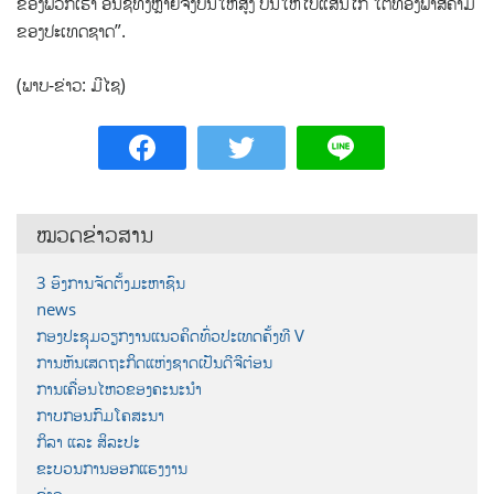
ຂອງພວກເຮົາ ອິນຊີທັງຫຼາຍຈົ່ງບິນໃຫ້ສູງ ບິນໃຫ້ໄປແສນໄກ ໃຕ້ທ້ອງຟ້າສີຄາມ
ຂອງປະເທດຊາດ”.
(ພາບ-ຂ່າວ: ມີໄຊ)
ໝວດຂ່າວສານ
3 ອົງການຈັດຕັ້ງມະຫາຊົນ
news
ກອງປະຊຸມວຽກງານແນວຄິດທົ່ວປະເທດຄັ້ງທີ V
ການຫັນເສດຖະກິດແຫ່ງຊາດເປັນດີຈີຕ໋ອນ
ການເຄື່ອນໄຫວຂອງຄະນະນຳ
ກາບກອນກົມໂຄສະນາ
ກິລາ ແລະ ສິລະປະ
ຂະບວນການອອກແຮງງານ