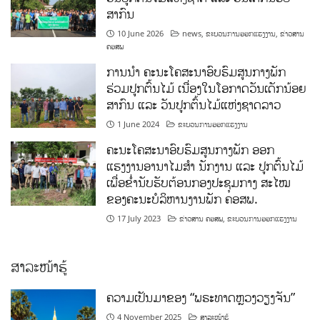
ສາກົນ
10 June 2026
news
,
ຂະບວນການອອກແຮງງານ
,
ຂ່າວສານ
ຄອສພ
ການນໍາ ຄະນະໂຄສະນາອົບຮົມສູນກາງພັກ
ຮ່ວມປູກຕົ້ນໄມ້ ເນື່ອງໃນໂອກາດວັນເດັກນ້ອຍ
ສາກົນ ແລະ ວັນປູກຕົ້ນໄມ້ແຫ່ງຊາດລາວ
1 June 2024
ຂະບວນການອອກແຮງງານ
ຄະນະໂຄສະນາອົບຮົມສູນກາງພັກ ອອກ
ແຮງງານອານາໄມສໍາ ນັກງານ ແລະ ປູກຕົ້ນໄມ້
ເພື່ອຂໍ່ານັບຮັບຕ້ອນກອງປະຊຸມກາງ ສະໄໝ
ຂອງຄະນະບໍລິຫານງານພັກ ຄອສພ.
17 July 2023
ຂ່າວສານ ຄອສພ
,
ຂະບວນການອອກແຮງງານ
ສາລະໜ້າຮູ້
ຄວາມເປັນມາຂອງ “ພຣະທາດຫຼວງວຽງຈັນ”
4 November 2025
ສາລະໜ້າຮູ້