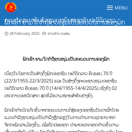
Skip
MENU
to
content
ຄະນະໂຄສະນາອົບຮົມສູນກາງພັກປະຊາຊົນປະຕິວັດລາວ
ພັກເຮົາ ຍາມໃດກໍຖືຊາວໜຸ່ມເປັນຂະບວນການຂອງພັກ
28 February 2025
ຂ່າວສານ ຄອສພ
ພັກເຮົາ ຍາມໃດກໍຖືຊາວໜຸ່ມເປັນຂະບວນການຂອງພັກ
ເນື່ອງໃນໂອກາດວັນສ້າງຕັ້ງພັກປະຊາຊົນ ປະຕິວັດລາວ ຄົບຮອບ 70 ປີ
(22/3/1955-22/3/2025) ແລະ
ວັນສ້າງຕັ້ງຄະນະຊາວໜຸ່ມປະຊາຊົນ
ປະຕິວັດລາວ ຄົບຮອບ 70 ປີ (14/4/1955-14/4/2025) ເຊິ່ງທັງ 02
ເຫດການປະຫວັດສາດ ສຸດທີ່ມີຄວາມໝາຍສໍາຄັນຢ່າງຍິ່ງ.
ພັກເຮົາກໍາເນີດເກີດຂຶ້ນຈາກຂະບວນການຕໍ່ສູ້ຂອງປະຊາຊົນບັນດາເຜົ່າໂດຍ
ແມ່ນກຳລັງຊາວໜຸ່ມເປັນກຳລັງຫຼັກແຫຼ່ງໃນການຕ້ານການຮຸກຮານຈາກ
ຈັກກະພັດລ່າເມືອງຂຶ້ນ, ເພື່ອປົດປ່ອຍຊາດ ນໍາພາປະເທດຊາດກ້າວຂຶ້ນຕາມ