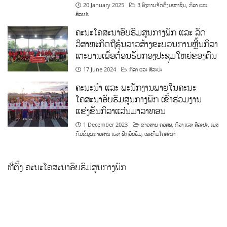
20 January 2025
3 ອົງການຈັດຕັ້ງມະຫາຊົນ
,
ກິລາ ແລະ
ສິລະປະ
ຄະນະໂຄສະນາອົບຮົມສູນກາງພັກ ແລະ ລັດ
ວິສາຫະກິດຖືຮຸ້ນລາວສ້າງຂະບວນການຫຼີ້ນກິລາ
ເຕະບານເພື່ອຕ້ອນຮັບກອງປະຊຸມໃຫຍ່ຂອງຕົນ
17 June 2024
ກິລາ ແລະ ສິລະປະ
ຄະນະນຳ ແລະ ພະນັກງານພາຍໃນຄະນະ
ໂຄສະນາອົບຮົມສູນກາງພັກ ເຂົ້າຮ່ວມງານ
ແຂ່ງຂັນກິລາແລ່ນມາລາທອນ
1 December 2023
ຂ່າວສານ ຄອສພ
,
ກິລາ ແລະ ສິລະປະ
,
ເພສ
ກົມຂໍ້ມູນຂ່າວສານ ແລະ ຝຶກອົບຮົມ
,
ເພສກົມໂຄສະນາ
ທີ່ຕັ້ງ ຄະນະໂຄສະນາອົບຮົມສູນກາງພັກ