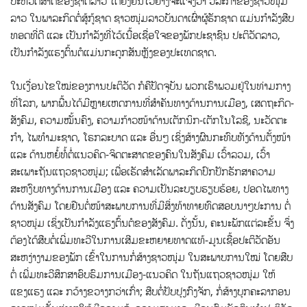
ປະຫວັດສາດຂອງຊາດລາວ ໄດ້ຢັ້ງຢືນໄວ້ຢ່າງຈະແຈ້ງວ່າ ວິລະກໍາຂອງຊາວໜຸ່ມ
ລາວ ໃນພາລະກິດຕໍ່ສູ້ກູ້ຊາດ ຊາວໜຸ່ມລາວບັນດາເຜົ່າຜູ້ຮັກຊາດ ແມ່ນກຳລັງສືບ
ທອດທີ່ດີ ແລະ ເປັນກຳລັງທີ່ໄວ້ເນື້ອເຊື່ອໃຈຂອງພັກປະຊາຊົນ ປະຕິວັດລາວ,
ເປັນກຳລັງແຮງຕົ້ນຕໍແມ່ນກະດູກສັນຫຼັງຂອງປະເທດຊາດ.
ໃນເງື່ອນໄຂໃໝ່ຂອງການປະຕິວັດ ກໍຄືປັດຈຸບັນ ພວກເຮົາພວມຢູ່ໃນທ່າມກາງ
ທີ່ໂລກ, ພາກພື້ນໄດ້ມີຫຼາຍເຫດການທີ່ສຳຄັນທາງດ້ານການເມືອງ, ເສດຖະກິດ-
ສັງຄົມ, ຄວາມໝັ້ນຄົງ, ຄວາມກ້າວໜ້າດ້ານເຕັກນິກ-ເຕັກໂນໂລຊີ, ນະວັດຕະ
ກຳ, ໄພທຳມະຊາດ, ໂຣກລະບາດ ແລະ ອື່ນໆ ເຊິ່ງສ້າງຜົນກະທົບທັງດ້ານຕັ້ງໜ້າ
ແລະ ດ້ານຫຍໍ້ທໍ້ຕໍ່ແນວຄິດ-ຈິດຕະສາດຂອງຄົນໃນສັງຄົມ ເວົ້າລວມ, ເວົ້າ
ສະເພາະຖັນແຖວຊາວໜຸ່ມ; ເພື່ອເຮັດສໍາເລັດພາລະກິດປົກປັກຮັກສາຄວາມ
ສະຫງົບທາງດ້ານການເມືອງ ແລະ ຄວາມເປັນລະບຽບຮຽບຮ້ອຍ, ປອດໄພທາງ
ດ້ານສັງຄົມ ໂດຍຢືນຕໍ່ໜ້າສະພາບການທີ່ມີສິ່ງທ້າທາຍທົດສອບນາໆປະການ ຕໍ່
ຊາວໜຸ່ມ ເຊິ່ງເປັນກຳລັງແຮງຕົ້ນຕໍຂອງສັງຄົມ. ດັ່ງນັ້ນ, ຄະນະພັກແຕ່ລະຂັ້ນ ຈຶ່ງ
ຕ້ອງໄດ້ສືບຕໍ່ເພີ່ມທະວີໃນການເສີມຂະຫຍາຍທາດແທ້-ມູນເຊື້ອປະຕິວັດອັນ
ສະຫງ່າງາມຂອງພັກ ເຂົ້າໃນການກໍ່ສ້າງຊາວໜຸ່ມ ໃນສະພາບການໃໝ່ ໂດຍສືບ
ຕໍ່ ເພີ່ມທະວີສຶກສາອົບຮົມການເມືອງ-ແນວຄິດ ໃນຖັນແຖວຊາວໜຸ່ມ ໃຫ້
ແຂງແຮງ ແລະ ກວ້າງຂວາງກວ່າເກົ່າ; ສືບຕໍ່ປັບປຸງກົງຈັກ, ກໍ່ສ້າງບຸກຄະລາກອນ