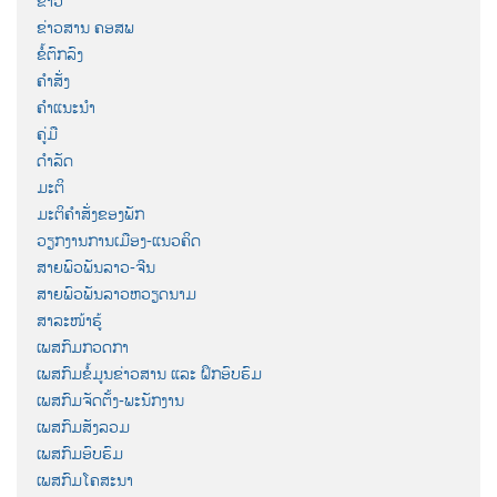
ຂ່າວ
ຂ່າວສານ ຄອສພ
ຂໍ້ຕົກລົງ
ຄຳສັ່ງ
ຄຳແນະນຳ
ຄູ່ມື
ດຳລັດ
ມະຕິ
ມະຕິຄຳສັ່ງຂອງພັກ
ວຽກງານການເມືອງ-ແນວຄິດ
ສາຍພົວພັນລາວ-ຈີນ
ສາຍພົວພັນລາວຫວຽດນາມ
ສາລະໜ້າຮູ້
ເພສກົມກວດກາ
ເພສກົມຂໍ້ມູນຂ່າວສານ ແລະ ຝຶກອົບຮົມ
ເພສກົມຈັດຕັ້ງ-ພະນັກງານ
ເພສກົມສັງລວມ
ເພສກົມອົບຮົມ
ເພສກົມໂຄສະນາ