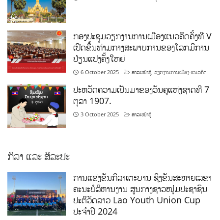
ກອງປະຊຸມວຽກງານການເມືອງແນວຄິດຄັ້ງທີ V
ເປີດຂຶ້ນທ່າມກາງສະພາບການຂອງໂລກມີການ
ປ່ຽນແປງຄັ້ງໃຫຍ່
6 October 2025
ສາລະໜ້າຮູ້
,
ວຽກງານການເມືອງ-ແນວຄິດ
ປະຫວັດຄວາມເປັນມາຂອງວັນຄູແຫ່ງຊາດທີ 7
ຕຸລາ 1907.
3 October 2025
ສາລະໜ້າຮູ້
ກິລາ ແລະ ສິລະປະ
ການແຂ່ງຂັນກິລາເຕະບານ ຊິງຂັນສະຫາຍເລຂາ
ຄະນະບໍລິຫານງານ ສູນກາງຊາວໜຸ່ມປະຊາຊົນ
ປະຕິວັດລາວ Lao Youth Union Cup
ປະຈຳປີ 2024