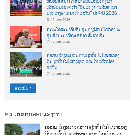
ຫົວໜ້າຄະນະໂຄສະນາອົບຮົມສູນກາງພັກ
ເຂົ້າຮ່ວມກິດຈະກຳ “ວັນແຫ່ງການສົນທະນາ
ລະຫວ່າງອາລະຍະທຳສາກົນ” ປະຈຳປີ 2026
17 June 2026
ຄະນະໂຄສະນາອົບຮົມສູນກາງພັກ ເປີດກອງປະ
ຊຸມສຳມະນາວິທະຍາສາດ ສຶ່ມວນຊົນ
17 June 2026
ຄອສພ ສ້າງຂະບວນການປູກຕົ້ນໄມ້ ສະຫລອງ
ວັນປູກຕົ້ນໄມ້ແຫ່ງຊາດ ແລະ ວັນເດັກນ້ອຍ
ສາກົນ
10 June 2026
ອ່ານເພີ່ມ
ຂະບວນການອອກແຮງງານ
ຄອສພ ສ້າງຂະບວນການປູກຕົ້ນໄມ້ ສະຫລອງ
ວັນປູກຕົ້ນໄມ້ແຫ່ງຊາດ ແລະ ວັນເດັກນ້ອຍ