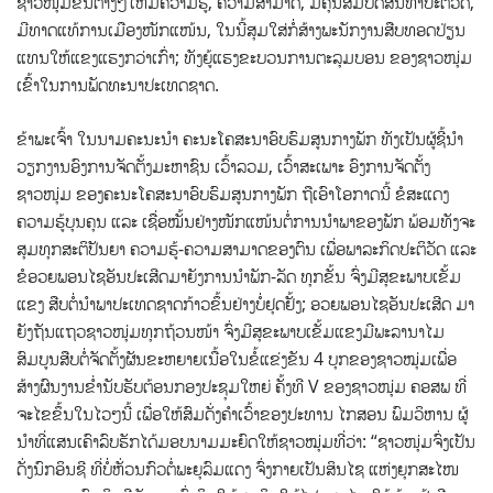
ຊາວໜຸ່ມຂັ້ນຕ່າງໆໃຫ້ມີຄວາມຮູ້, ຄວາມສາມາດ, ມີຄຸນສົມບັດສິນທໍາປະຕິວັດ,
ມີທາດແທ້ການເມືອງໜັກແໜ້ນ, ໃນນີ້ສຸມໃສ່ກໍ່ສ້າງພະນັກງານສືບທອດປ່ຽນ
ແທນໃຫ້ແຂງແຮງກວ່າເກົ່າ; ທັງຍູ້ແຮງຂະບວນການຕະລຸມບອນ ຂອງຊາວໜຸ່ມ
ເຂົ້າໃນການພັດທະນາປະເທດຊາດ.
ຂ້າພະເຈົ້າ ໃນນາມຄະນະນໍາ ຄະນະໂຄສະນາອົບຮົມສູນກາງພັກ ທັງເປັນຜູ້ຊີ້ນໍາ
ວຽກງານອົງການຈັດຕັ້ງມະຫາຊົນ ເວົ້າລວມ, ເວົ້າສະເພາະ ອົງການຈັດຕັ້ງ
ຊາວໜຸ່ມ ຂອງຄະນະໂຄສະນາອົບຮົມສູນກາງພັກ ຖືເອົາໂອກາດນີ້ ຂໍສະແດງ
ຄວາມຮູ້ບຸນຄຸນ ແລະ ເຊື່ອໝັ້ນຢ່າງໜັກແໜ້ນຕໍ່ການນຳພາຂອງພັກ ພ້ອມທັງຈະ
ສຸມທຸກສະຕິປັນຍາ ຄວາມຮູ້-ຄວາມສາມາດຂອງຕົນ ເພື່ອພາລະກິດປະຕິວັດ ແລະ
ຂໍອວຍພອນໄຊອັນປະເສີດມາຍັງການນໍາພັກ-ລັດ ທຸກຂັ້ນ ຈົ່ງມີສຸຂະພາບເຂັ້ມ
ແຂງ ສືບຕໍ່ນໍາພາປະເທດຊາດກ້າວຂຶ້ນຢ່າງບໍ່ຢຸດຢັ້ງ; ອວຍພອນໄຊອັນປະເສີດ ມາ
ຍັງຖັນແຖວຊາວໜຸ່ມທຸກຖ້ວນໜ້າ ຈົ່ງມີສຸຂະພາບເຂັ້ມແຂງມີພະລານາໄມ
ສົມບູນສືບຕໍ່ຈັດຕັ້ງຜັນຂະຫຍາຍເນື້ອໃນຂໍ້ແຂ່ງຂັນ 4 ບຸກຂອງຊາວໝຸ່ມເພື່ອ
ສ້າງຜົນງານຂໍ່ານັບຮັບຕ້ອນກອງປະຊຸມໃຫຍ່ ຄັ້ງທີ V ຂອງຊາວໜຸ່ມ ຄອສພ ທີ່
ຈະໄຂຂຶ້ນໃນໄວໆນີ້ ເພື່ອໃຫ້ສົມດັ່ງຄໍາເວົ້າຂອງປະທານ ໄກສອນ ພົມວິຫານ ຜູ້
ນໍາທີ່ແສນເຄົາລົບຮັກໄດ້ມອບນາມມະຍົດໃຫ້ຊາວໝຸ່ມທີ່ວ່າ: “ຊາວໜຸ່ມຈົ່ງເປັນ
ດັ່ງນົກອິນຊີ ທີ່ບໍ່ຫັ່ວນກົວຕໍ່ພະຍຸລົມແດງ ຈົ່ງກາຍເປັນສິນໄຊ ແຫ່ງຍຸກສະໄໜ