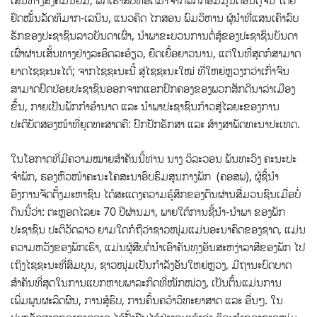
ເສັ້ນທາງສັງຄົມນິຍົມ; ພັກເຮົາສືບທອດມາຈາກພັກກອມມູນິດອິນດູຈີນ ໂດຍ
ຢຶດໝັ້ນລັດທິມາກ-ເລນິນ, ແນວຄິດ ໄກສອນ ພົມວິຫານ ຜູ້ນຳທີ່ແສນເຄົາລົບ
ຮັກຂອງປະຊາຊົນລາວບັນດາເຜົ່າ, ນໍາພາຂະບວນການຕໍ່ສູ້ຂອງປະຊາຊົນບັນດາ
ເຜົ່າຜ່ານເສັ້ນທາງຢ່າງລະອິດລະອ້ຽວ, ຍືດເຍື້ອຍາວນານ, ແຕ່ໃນທີ່ສຸດກໍສາມາດ
ຍາດໄຊຊະນະໄດ້; ຈາກໄຊຊະນະນີ້ ສູ່ໄຊຊະນະໃໝ່ ທີ່ໃຫຍ່ຫຼວງກວ່າເກົ່າຈົນ
ສາມາດປົດປ່ອຍປະຊາຊົນອອກຈາກແອກປົກຄອງຂອງພວກສັກດີນາລ່າເມືອງ
ຂຶ້ນ, ກາຍເປັນພັກກໍາອໍານາດ ແລະ ນໍາພາປະຊາຊົນກ້າວສູ່ໄລຍະຂອງການ
ປະຕິບັດສອງໜ້າທີ່ຍຸດທະສາດຄື: ປົກປັກຮັກສາ ແລະ ສ້າງສາພັດທະນາປະເທດ.
ໃນໂອກາດທີ່ມີຄວາມໝາຍສຳຄັນນີ້ທ່ານ ນາງ ວິລະວອນ ພັນທະວົງ ຄະນະປະ
ຈໍາພັກ, ຮອງຫົວໜ້າຄະນະໂຄສະນາອົບຮົມສູນກາງພັກ (ຄອສພ), ຜູ້ຊີ້ນຳ
ອົງການຈັດຕັ້ງມະຫາຊົນ ໄດ້ສະແດງຄວາມຮູ້ສຶກຂອງຕົນຜ່ານສື່ມວນຊົນເມື່ອບໍ່
ດົນນີ້ວ່າ: ຕະຫຼອດໄລຍະ 70 ປີຜ່ານມາ, ພາຍໃຕ້ການຊີ້ນໍາ-ນໍາພາ ຂອງພັກ
ປະຊາຊົນ ປະຕິວັດລາວ ຍາມໃດກໍຖືວ່າຊາວໜຸ່ມແມ່ນອະນາຄົດຂອງຊາດ, ແມ່ນ
ຄວາມຫວັງຂອງພັກເຮົາ, ແມ່ນຜູ້ສືບຕໍ່ນຳເອົາຄັນທຸງອັນສະຫງ່າລາສີຂອງພັກ ໄປ
ເຖິງໄຊຊະນະທີ່ສົມບູນ, ຊາວໜຸ່ມເປັນກຳລັງອັນໃຫຍ່ຫຼວງ, ມີຖານະບົດບາດ
ສຳຄັນທີ່ສຸດໃນການແບກຫາບພາລະກິດທີ່ໜັກໜ່ວງ, ເປັນຕົ້ນແມ່ນການ
ເພີ່ມພູນຜະລິດຜົນ, ການສູ້ຮົບ, ການຄົ້ນຄວ້າວິທະຍາສາດ ແລະ ອື່ນໆ. ໃນ