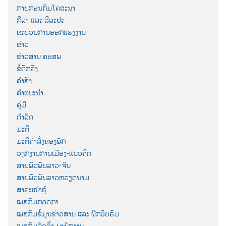
ກາບກອນກົມໂຄສະນາ
ກິລາ ແລະ ສິລະປະ
ຂະບວນການອອກແຮງງານ
ຂ່າວ
ຂ່າວສານ ຄອສພ
ຂໍ້ຕົກລົງ
ຄຳສັ່ງ
ຄຳແນະນຳ
ຄູ່ມື
ດຳລັດ
ມະຕິ
ມະຕິຄຳສັ່ງຂອງພັກ
ວຽກງານການເມືອງ-ແນວຄິດ
ສາຍພົວພັນລາວ-ຈີນ
ສາຍພົວພັນລາວຫວຽດນາມ
ສາລະໜ້າຮູ້
ເພສກົມກວດກາ
ເພສກົມຂໍ້ມູນຂ່າວສານ ແລະ ຝຶກອົບຮົມ
ເພສກົມຈັດຕັ້ງ-ພະນັກງານ