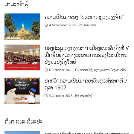
ສາລະໜ້າຮູ້
ຄວາມເປັນມາຂອງ “ພຣະທາດຫຼວງວຽງຈັນ”
4 November 2025
ສາລະໜ້າຮູ້
ກອງປະຊຸມວຽກງານການເມືອງແນວຄິດຄັ້ງທີ V
ເປີດຂຶ້ນທ່າມກາງສະພາບການຂອງໂລກມີການ
ປ່ຽນແປງຄັ້ງໃຫຍ່
6 October 2025
ສາລະໜ້າຮູ້
,
ວຽກງານການເມືອງ-ແນວຄິດ
ປະຫວັດຄວາມເປັນມາຂອງວັນຄູແຫ່ງຊາດທີ 7
ຕຸລາ 1907.
3 October 2025
ສາລະໜ້າຮູ້
ກິລາ ແລະ ສິລະປະ