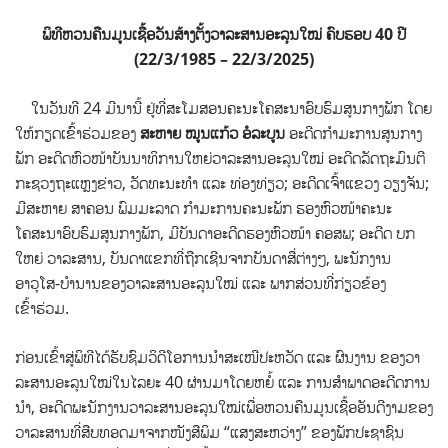
ພິທີຫວນຄືນມູນເຊື້ອວັນສ້າງຕັ້ງວາລະສານອະລຸນໃໝ່ ຄົບຮອບ 40 ປີ
(22/3/1985 – 22/3/2025)
ໃນວັນທີ 24 ມີນານີ້ ຢູ່ທີ່ສະໂມສອນຄະນະໂຄສະນາອົບຮົມສູນກາງພັກ ໂດຍ
ໃຫ້ກຽດເຂົ້າຮ່ວມຂອງ
ສະຫາຍ ໝູນ​ແກ້ວ ອໍ​ລະ​ບູນ
ອະ​ດີດ​ກຳ​ມະ​ການ​ສູນ​ກາງ​
ພັກ ອະ​ດີດຫົວ​ໜ້າບັນ​ນາ​ທິ​ການໃຫຍ່ວາລະສານອະລຸນ​ໃໝ່ ອະດີດລັດຖະມົນຕີ
ກະຊວງຖະແຫຼງຂ່າວ, ວັດທະນະທຳ ແລະ ທ່ອງທ່ຽວ; ອະດີດເຈົ້າແຂວງ ວຽງຈັນ;
ມີສະຫາຍ ສາ​ຄອນ ພົມ​ມະ​ລາດ ກຳ​ມະ​ການ​ຄະ​ນະພັກ ຮອງຫົວໜ້າຄະນະ
ໂຄສະນາອົບຮົມສູນກາງພັກ, ມີບັນດາ​ອະດີດ​ຮອງຫົວໜ້າ ຄອສພ; ອະດີດ ບກ
ໃຫຍ່ ວາລະສານ, ບັນດາແຂກທີ່ຖືກເຊີນຈາກບັນດາສື່ຕ່າງໆ​, ພະນັກງານ
ອາວຸໂສ-ບໍານານຂອງວາລະສານອະລຸນ​ໃໝ່ ແລະ ພາກສ່ວນທີ່ກ່ຽວຂ້ອງ
ເຂົ້າຮ່ວມ.
ກ່ອນເຂົ້າສູ່ພິທີໄດ້ຮັບຊົມວິດີໂອການນຳສະເໜີປະຫວັດ ແລະ ຜົນງານ ຂອງວາ
ລະສານອະລຸນໃໝ່ໃນໄລຍະ 40 ຜ່ານມາໂດຍຫຍໍ້ ແລະ ການສຳພາດອະດີດການ
ນຳ, ອະດີດພະນັກງານວາລະສານອະລຸນໃໝ່ເພື່ອ​ຫວນ​ຄືນ​ມູນເຊື້ອ​ອັນ​ດີງາມຂອງ
ວາລະສານທີ່ສືບທອດມາຈາກ​ໜັງສືພິມ “ແສງ​ສະຫວ່າງ” ຂອງ​ພັກ​ປະຊາຊົນ