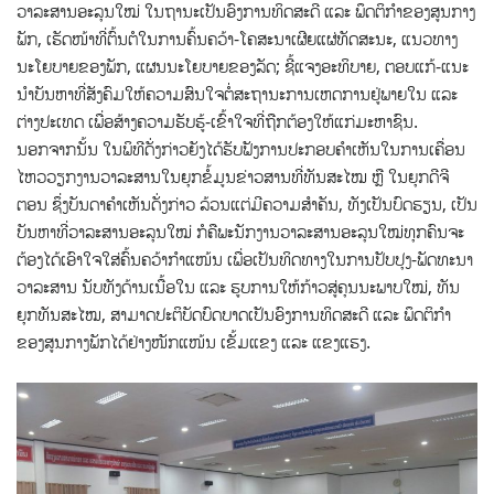
ວາ​ລະ​ສານອະ​ລຸນ​ໃໝ່ ໃນ​ຖາ​ນະ​ເປັນອົງ​ການ​ທິດ​ສະ​ດີ ແລະ ພຶດ​ຕິ​ກຳ​ຂອງ​ສູນ​ກາງ​
ພັກ, ເຮັດ​ໜ້າ​ທີ່ຕົ້ນ​ຕໍ​ໃນ​ການ​ຄົ້ນ​ຄວ້າ-​ໂຄ​ສະ​ນາ​ເຜີຍ​ແຜ່​ທັດ​ສະ​ນະ, ແນວ​ທາງ
ນະໂຍບາຍຂອງພັກ, ແຜນ​ນະ​ໂຍ​ບາຍ​ຂອງ​​ລັດ; ​ຊີ້​ແຈງ​ອະ​ທິ​ບາຍ, ຕອບ​ແກ້-ແນະ​
ນຳ​ບັນ​ຫາ​ທີ່​ສັງ​ຄົມ​ໃຫ້​ຄວາມ​ສົນໃຈ​ຕໍ່​ສະ​ຖານ​ະ​ການເຫດ​ການ​ຢູ່​ພາຍ​ໃນ ແລະ
ຕ່າງ​ປະ​ເທດ ເພື່ອ​ສ້າງ​ຄວາມ​ຮັບ​ຮູ້-ເຂົ້າ​ໃຈ​ທີ່​ຖືກ​ຕ້ອງໃຫ້​ແກ່​ມະ​ຫາ​ຊົນ.
ນອກຈາກນັ້ນ ໃນພິທີດັ່ງກ່າວຍັງ​ໄດ້​ຮັບ​ຟັງ​ການ​ປ​ະ​ກອບ​ຄຳ​ເຫັນ​ໃນ​ການ​ເຄື່ອນ​
ໄຫວ​ວຽກ​ງານ​ວາ​ລະ​ສານໃນ​ຍຸກ​ຂໍ້​ມູນ​ຂ່າວ​ສານ​​ທີ່​ທັນ​ສະ​ໄໝ ຫຼື ໃນ​ຍຸກ​ດີຈີ​
ຕອນ ຊຶ່ງບັນ​ດາ​ຄຳ​ເຫັນດັ່ງກ່າວ ລ້ວນ​ແຕ່​ມີຄວາມສໍາຄັນ, ທັງ​ເປັນ​ບົດ​ຮຽນ, ເປັນ​
ບັນ​ຫາ​ທີ່​ວາ​ລະ​ສານ​ອະ​ລຸນ​ໃໝ່ ກໍ​ຄື​ພະ​ນັກ​ງານວາລະສານອະລຸນໃໝ່ທຸກ​ຄົນຈະ
ຕ້ອງ​ໄດ້​ເອົາ​ໃຈໃສ່​​ຄົ້ນ​ຄວ້າກຳ​ແໜ້ນ ເພື່ອ​ເປັນ​ທິດ​ທາງ​ໃນ​ການ​ປັບ​ປຸງ​-ພັດ​ທະ​ນາ​​
ວາ​ລະ​ສານ ນັບ​ທັງ​ດ້ານ​ເນື້ອ​ໃນ ແລະ ຮູບ​ການ​ໃຫ້​ກ້າວ​ສູ່​ຄຸນ​ນະ​ພາບ​ໃໝ່, ທັນ​
ຍຸກ​ທັນ​ສະ​ໄໝ, ສາ​ມາດ​ປະ​ຕິ​ບັດ​ບົດ​ບາດ​ເປັນ​ອົງ​ການ​ທິດ​ສະ​ດີ ແລະ ພຶດ​ຕິ​ກຳ​
ຂອງສູນກາງ​ພັກ​ໄດ້​ຢ່າງ​ໜັກ​ແໜ້ນ ເຂັ້ມ​ແຂງ ແລະ ແຂງ​ແຮງ.