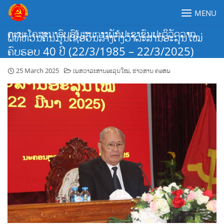
Skip
MENU
to
content
ຄະນະໂຄສະນາອົບຮົມສູນກາງພັກປະຊາຊົນປະຕິວັດລາວ
ພິທີຫວນຄືນມູນເຊື້ອວັນສ້າງຕັ້ງວາລະສານອະລຸນໃໝ່
ຄົບຮອບ 40 ປີ (22/3/1985 – 22/3/2025)
25 March 2025
ເພສວາລະສານອະລຸນໃໝ່
,
ຂ່າວສານ ຄອສພ