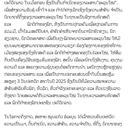
ປະຕິວັດ​ລາວ ໃນ​ເມື່ອ​ກ່ອນ ຊຶ່ງ​ເປັນຕົ້ນ​ກຳເນີດ​ຂອງ​ວາລະສານ”ອະລຸນ​ໃໝ່”.
ເພື່ອສ້າງ​ຄວາມ​ຮັບ​ຮູ້-ເຂົ້າ​ໃຈ ແລະ ກຳ​ໄດ້​ຢ່າງ​ເລິກ​ເຊິ່ງ​ເຖິງຄວາມ​ສຳ​ຄັນ​ ຈຳ​ເປັນ,
ບົດ​ບາດທີ່​ຕັ້ງ​ຂອງວາ​ລະ​ສານ​ອະ​ລຸນ​ໃໝ່ ໃນ​ຖາ​ນະ​ເປັນ​ອົງ​ການ​ທິດ​ສະ​ດີ
ແລະ ພຶ​ດຕິ​ກຳ​ຂອງ​ພັກ, ທັງເປັນການປຸກລະດົມເພື່ອປຸກ​ລະ​ດົມ​ການ​
ຮ່ວມ​ມື, ເຕົ້າໂຮມ​ສະຕິປັນຍາ, ຄຳ​ຄິດ​ຄຳ​ເຫັນ​ຈາກ​ບັນດາ​ນັກຂີດຂຽນ, ນັກ
ຊ່ຽວຊານ, ນັກວິທະຍາສາດ ເພື່ອ​ປັບ​ປຸງ-​ພັດ​ທະ​ນາວາລະສານອະລຸນ​ໃໝ່ ໃຫ້​ມີ​
ຄຸນ​ນະ​ພາບສູງສາ​ມາດ​ຕອບ​ສະໜອງ​ຄວາມ​ຮຽກ ຮ້ອງ​ຕ້ອງການ​ຂອງ​ໜ້າທີ່​ການ
ເມືອງ​ສ່ອງແສງເຖິງທິດສະດີ ແລະ ພຶດຕິກຳຢ່າງສອດຄອງໃນ​ໄລຍະ​ໃໝ່, ໃຫ້​ສົມ​
ກັບເປັນ​ເຄື່ອງມື​ອັນ​ແຫຼມ​ຄົມ​ຂອງ​ພັກ. ສະນັ້ນ ເພື່ອ​ລະ​ນຶກ​ເຖິງຜົນ​ງານ, ຄຸນ​ງາມ​
ຄວາມ​ດີ ແລະ ສະ​ແດງ​ຄວາມ​ຮູ້​ບຸນ​ຄຸນ​ຕໍ່​ອະ​ດີດ​ການ​ນຳ, ພະ​ນັກ​ງານຫຼັກ​ແຫຼ່ງ​ຮຸ່ນ​
ກ່ອນ​ຂອງວາ​ລະ​ສານ ແລະ ເພື່ອເປັນການປະກອບສ່ວນເຂົ້າໃນບັ້ນສະເຫຼີມ
ສະຫຼອງ 3 ວັນປະຫວັດ ສາດໃນປີ 2025 ຊຶ່ງເປັນປີທີ່ມີຄວາມໝາຍຄວາມ
ສຳຄັນສຳລັບທົ່ວພັກ, ທົ່ວລັດ, ທົ່ວກຳລັງປະກອບອາວຸດ ແລະ ທົ່ວປວງຊົນລາວ
ທັງຊາດ ໂດຍສະເພາະຕໍ່ກັບວາລະສານອະລຸນໃໝ່ ໃນຖານະວາລະສານທິດສະດີ
ແລະ ພຶດຕິກຳຂອງພັກປະຊາຊົນ ປະຕິວັດລາວ.
ໃນໂອກາດດັ່ງກ່າວ, ສະຫາຍ ໝູນ​ແກ້ວ ອໍ​ລະ​ບູນ ໄດ້ເລົ່າຫວນຄືນປະ​ຫວັດ​
ຄວາມ​ເປັນ​ມາ, ຕົ້ນ​ກຳ​ເນີດ, ຄວາມ​ສຳ​ຄັ​ນ, ຄວາມຈຳເປັນ, ທີ່​ຕັ້ງ​, ບົດ​ບາດຂອງ