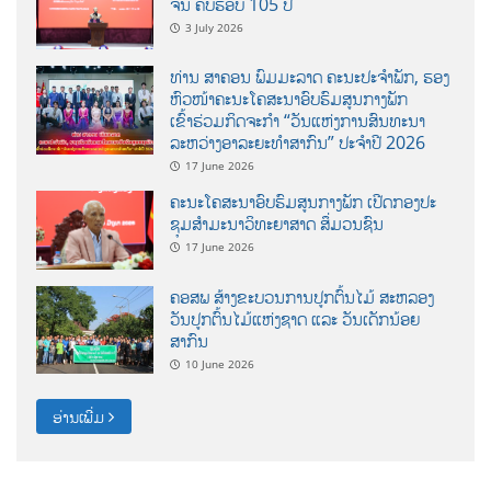
ຈີນ ຄົບຮອບ 105 ປີ
3 July 2026
ທ່ານ ສາຄອນ ພົມມະລາດ ຄະນະປະຈໍາພັກ, ຮອງ
ຫົວໜ້າຄະນະໂຄສະນາອົບຮົມສູນກາງພັກ
ເຂົ້າຮ່ວມກິດຈະກຳ “ວັນແຫ່ງການສົນທະນາ
ລະຫວ່າງອາລະຍະທຳສາກົນ” ປະຈຳປີ 2026
17 June 2026
ຄະນະໂຄສະນາອົບຮົມສູນກາງພັກ ເປີດກອງປະ
ຊຸມສຳມະນາວິທະຍາສາດ ສຶ່ມວນຊົນ
17 June 2026
ຄອສພ ສ້າງຂະບວນການປູກຕົ້ນໄມ້ ສະຫລອງ
ວັນປູກຕົ້ນໄມ້ແຫ່ງຊາດ ແລະ ວັນເດັກນ້ອຍ
ສາກົນ
10 June 2026
ອ່ານເພີ່ມ