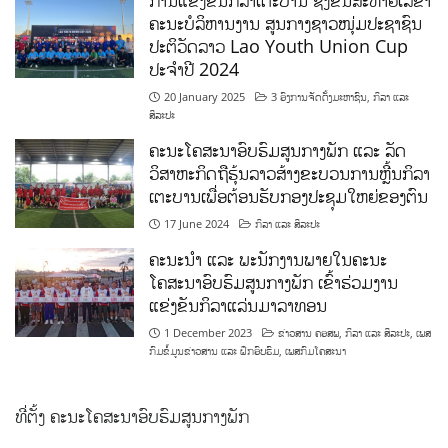
ການແຂ່ງຂັນກິລາເຕະບານ ຊິງຂັນສະຫາຍເລຂາ
ຄະນະບໍລິຫານງານ ສູນກາງຊາວໜຸ່ມປະຊາຊົນ
ປະຕິວັດລາວ Lao Youth Union Cup
ປະຈຳປີ 2024
20 January 2025
3 ອົງການຈັດຕັ້ງມະຫາຊົນ
,
ກິລາ ແລະ
ສິລະປະ
ຄະນະໂຄສະນາອົບຮົມສູນກາງພັກ ແລະ ລັດ
ວິສາຫະກິດຖືຮຸ້ນລາວສ້າງຂະບວນການຫຼີ້ນກິລາ
ເຕະບານເພື່ອຕ້ອນຮັບກອງປະຊຸມໃຫຍ່ຂອງຕົນ
17 June 2024
ກິລາ ແລະ ສິລະປະ
ຄະນະນຳ ແລະ ພະນັກງານພາຍໃນຄະນະ
ໂຄສະນາອົບຮົມສູນກາງພັກ ເຂົ້າຮ່ວມງານ
ແຂ່ງຂັນກິລາແລ່ນມາລາທອນ
1 December 2023
ຂ່າວສານ ຄອສພ
,
ກິລາ ແລະ ສິລະປະ
,
ເພສ
ກົມຂໍ້ມູນຂ່າວສານ ແລະ ຝຶກອົບຮົມ
,
ເພສກົມໂຄສະນາ
ທີ່ຕັ້ງ ຄະນະໂຄສະນາອົບຮົມສູນກາງພັກ