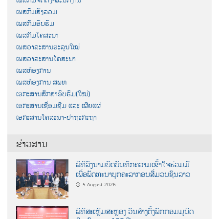
ເພສກົມສັງລວມ
ເພສກົມອົບຮົມ
ເພສກົມໂຄສະນາ
ເພສວາລະສານອະລຸນໃໝ່
ເພສວາລະສານໂຄສະນາ
ເພສຫ້ອງການ
ເພສຫ້ອງການ ສພທ
ເອກະສານສຶກສາອົບຮົມ(ໃໝ່)
ເອກະສານເຊື່ອມຊືມ ແລະ ເຜີຍແຜ່
ເອກະສານໂຄສະນາ-ປາຖະກະຖາ
ຂ່າວສານ
ພິທີລົງນາມບົດບັນທຶກຄວາມເຂົ້າໃຈຮ່ວມມື
ເພື່ອພັດທະນາບຸກຄະລາກອນສື່ມວນຊົນລາວ
5 August 2026
ພິທີສະເຫຼີມສະຫຼອງ ວັນສ້າງຕັ້ງພັກກອມມູນິດ