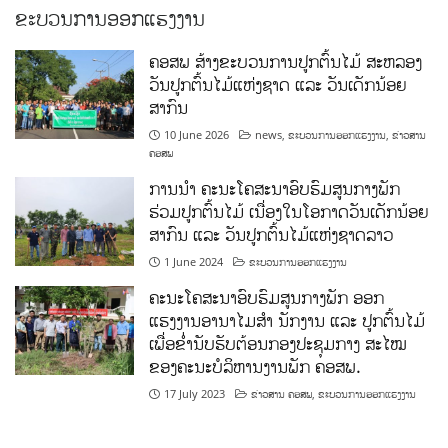
ຂະບວນການອອກແຮງງານ
ຄອສພ ສ້າງຂະບວນການປູກຕົ້ນໄມ້ ສະຫລອງ
ວັນປູກຕົ້ນໄມ້ແຫ່ງຊາດ ແລະ ວັນເດັກນ້ອຍ
ສາກົນ
10 June 2026
news
,
ຂະບວນການອອກແຮງງານ
,
ຂ່າວສານ
ຄອສພ
ການນໍາ ຄະນະໂຄສະນາອົບຮົມສູນກາງພັກ
ຮ່ວມປູກຕົ້ນໄມ້ ເນື່ອງໃນໂອກາດວັນເດັກນ້ອຍ
ສາກົນ ແລະ ວັນປູກຕົ້ນໄມ້ແຫ່ງຊາດລາວ
1 June 2024
ຂະບວນການອອກແຮງງານ
ຄະນະໂຄສະນາອົບຮົມສູນກາງພັກ ອອກ
ແຮງງານອານາໄມສໍາ ນັກງານ ແລະ ປູກຕົ້ນໄມ້
ເພື່ອຂໍ່ານັບຮັບຕ້ອນກອງປະຊຸມກາງ ສະໄໝ
ຂອງຄະນະບໍລິຫານງານພັກ ຄອສພ.
17 July 2023
ຂ່າວສານ ຄອສພ
,
ຂະບວນການອອກແຮງງານ