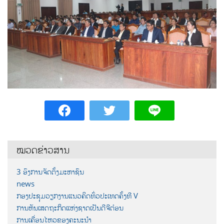
ໝວດຂ່າວສານ
3 ອົງການຈັດຕັ້ງມະຫາຊົນ
news
ກອງປະຊຸມວຽກງານແນວຄິດທົ່ວປະເທດຄັ້ງທີ V
ການຫັນເສດຖະກິດແຫ່ງຊາດເປັນດີຈີຕ໋ອນ
ການເຄື່ອນໄຫວຂອງຄະນະນຳ