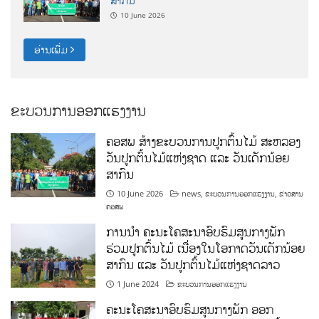
ສາກົນ
10 June 2026
ອ່ານເພີ່ມ
ຂະບວນການອອກແຮງງານ
ຄອສພ ສ້າງຂະບວນການປູກຕົ້ນໄມ້ ສະຫລອງ
ວັນປູກຕົ້ນໄມ້ແຫ່ງຊາດ ແລະ ວັນເດັກນ້ອຍ
ສາກົນ
10 June 2026
news
,
ຂະບວນການອອກແຮງງານ
,
ຂ່າວສານ
ຄອສພ
ການນໍາ ຄະນະໂຄສະນາອົບຮົມສູນກາງພັກ
ຮ່ວມປູກຕົ້ນໄມ້ ເນື່ອງໃນໂອກາດວັນເດັກນ້ອຍ
ສາກົນ ແລະ ວັນປູກຕົ້ນໄມ້ແຫ່ງຊາດລາວ
1 June 2024
ຂະບວນການອອກແຮງງານ
ຄະນະໂຄສະນາອົບຮົມສູນກາງພັກ ອອກ