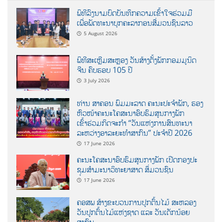
ພິທີລົງນາມບົດບັນທຶກຄວາມເຂົ້າໃຈຮ່ວມມື
ເພື່ອພັດທະນາບຸກຄະລາກອນສື່ມວນຊົນລາວ
5 August 2026
ພິທີສະເຫຼີມສະຫຼອງ ວັນສ້າງຕັ້ງພັກກອມມູນິດ
ຈີນ ຄົບຮອບ 105 ປີ
3 July 2026
ທ່ານ ສາຄອນ ພົມມະລາດ ຄະນະປະຈໍາພັກ, ຮອງ
ຫົວໜ້າຄະນະໂຄສະນາອົບຮົມສູນກາງພັກ
ເຂົ້າຮ່ວມກິດຈະກຳ “ວັນແຫ່ງການສົນທະນາ
ລະຫວ່າງອາລະຍະທຳສາກົນ” ປະຈຳປີ 2026
17 June 2026
ຄະນະໂຄສະນາອົບຮົມສູນກາງພັກ ເປີດກອງປະ
ຊຸມສຳມະນາວິທະຍາສາດ ສຶ່ມວນຊົນ
17 June 2026
ຄອສພ ສ້າງຂະບວນການປູກຕົ້ນໄມ້ ສະຫລອງ
ວັນປູກຕົ້ນໄມ້ແຫ່ງຊາດ ແລະ ວັນເດັກນ້ອຍ