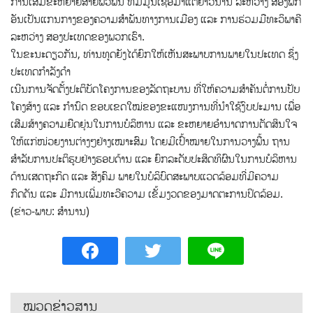
ການເສີມຂະຫຍາຍສາຍພົວພັນ ທີ່ມີມູນເຊື້ອມາແຕ່ຍາວນານ ລະຫວ່າງ ສອງພັກ
ອັນເປັນແກນກາງຂອງຄວາມສຳພັນທາງການເມືອງ ແລະ ການຮ່ວມມືທະວິພາຄີ
ລະຫວ່າງ ສອງປະເທດຂອງພວກເຮົາ.
ໃນຂະນະດຽວກັນ, ທ່ານທູດຍັງໄດ້ຍົກໃຫ້ເຫັນສະພາບການພາຍໃນປະເທດ ຊຶ່ງ
ປະເທດກຳລັງດຳ
ເນີນການຈັດຕັ້ງປະຕິບັດໂຄງການຂອງລັດຖະບານ ທີ່ໃຫ້ຄວາມສຳຄັນຕໍ່ການປັບ
ໂຄງສ້າງ ແລະ ກຳນົດ ຂອບເຂດໃໝ່ຂອງຂະແໜງການທີ່ນໍາໃຊ້ງົບປະມານ ເພື່ອ
ເສີມສ້າງຄວາມຍືດຍຸ່ນໃນການບໍລິຫານ ແລະ ຂະຫຍາຍອຳນາດການຕັດສິນໃຈ
ໃຫ້ແກ່ໜ່ວຍງານຕ່າງໆຢ່າງເໝາະສົມ ໂດຍມີເປົ້າໝາຍໃນການວາງພື້ນ ຖານ
ສຳລັບການປະຕິຮູບຢ່າງຮອບດ້ານ ແລະ ຍົກລະດັບປະສິດທິຜົນໃນການບໍລິຫານ
ດ້ານເສດຖະກິດ ແລະ ສັງຄົມ ພາຍໃນບໍລິບົດສະພາບແວດລ້ອມທີ່ມີຄວາມ
ກົດດັນ ແລະ ມີການເພີ່ມທະວີຄວາມ ເຂັ້ມງວດຂອງມາດຕະການປິດລ້ອມ.
(ຂ່າວ-ພາບ: ສຳນານ)
ໝວດຂ່າວສານ