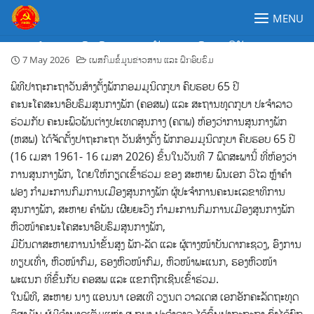
Skip
MENU
to
content
ຄະນະໂຄສະນາອົບຮົມສູນກາງພັກປະຊາຊົນປະຕິວັດລາວ
7 May 2026
ເພສກົມຂໍ້ມູນຂ່າວສານ ແລະ ຝຶກອົບຮົມ
ພິທີປາຖະກະຖາວັນສ້າງຕັ້ງພັກກອມມູນິດກູບາ ຄົບຮອບ 65 ປີ
ຄະນະໂຄສະນາອົບຮົມສູນກາງພັກ (ຄອສພ) ແລະ ສະຖານທູດກູບາ ປະຈຳລາວ
ຮ່ວມກັບ ຄະນະພົວພັນຕ່າງປະເທດສູນກາງ (ຄຕພ) ຫ້ອງວ່າການສູນກາງພັກ
(ຫສພ) ໄດ້ຈັດຕັ້ງປາຖະກະຖາ ວັນສ້າງຕັ້ງ ພັກກອມມູນິດກູບາ ຄົບຮອບ 65 ປີ
(16 ເມສາ 1961- 16 ເມສາ 2026) ຂຶ້ນໃນວັນທີ 7 ພຶດສະພານີ້ ທີ່ຫ້ອງວ່າ
ການສູນກາງພັກ, ໂດຍໃຫ້ກຽດເຂົ້າຮ່ວມ ຂອງ ສະຫາຍ ພົນເອກ ວິໄລ ຫຼ້າຄຳ
ຟອງ ກຳມະການກົມການເມືອງສູນກາງພັກ ຜູ້ປະຈຳການຄະນະເລຂາທິການ
ສູນກາງພັກ, ສະຫາຍ ຄຳພັນ ເຜີຍຍະວົງ ກຳມະການກົມການເມືອງສູນກາງພັກ
ຫົວໜ້າຄະນະໂຄສະນາອົບຮົມສູນກາງພັກ,
ມີບັນດາສະຫາຍການນຳຂັ້ນສູງ ພັກ-ລັດ ແລະ ຜູ້ຕາງໜ້າບັນດາກະຊວງ, ອົງການ
ທຽບເທົ່າ, ຫົວໜ້າກົມ, ຮອງຫົວໜ້າກົມ, ຫົວໜ້າພະແນກ, ຮອງຫົວໜ້າ
ພະແນກ ທີ່ຂຶ້ນກັບ ຄອສພ ແລະ ແຂກຖືກເຊີນເຂົ້າຮ່ວມ.
ໃນພິທີ, ສະຫາຍ ນາງ ແອນນາ ເອສເທີ ວຽນຕ ວາລເດສ ເອກອັກຄະລັດຖະທູດ