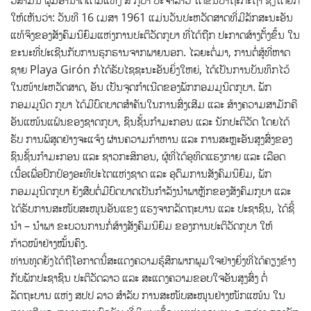
ວິສາມັນ ຜູ້ມີອຳນາດເຕັມແຫ່ງ ສ ກູບາ ປະຈຳລາວ ໄດ້ຂຶ້ນປາຖະກະຖາ ຊຶ່ງໄດ້ຍົກ
ໃຫ້ເຫັນວ່າ: ວັນທີ 16 ເມສາ 1961 ແມ່ນວັນປະຫວັດສາດທີ່ມີລັກສະນະອັນ
ແທ້ຈິງຂອງສັງຄົມນິຍົມແຫ່ງການປະຕິວັດກູບາ ທີ່ໄດ້ຖືກ ປະກາດສ້າງຕັ້ງຂຶ້ນ ໃນ
ຂະນະທີ່ປະເຊີນກັບການຮຸກຮານຈາກພາຍນອກ. ໄລຍະຕໍ່ມາ, ການຕໍ່ສູ້ທີ່ຫາດ
ຊາຍ Playa Girón ກໍໄດ້ຮັບໄຊຊະນະອັນຍິ່ງໃຫຍ່, ໄດ້ເປັນການບັນທຶກໄວ້
ໃນໜ້າປະຫວັດສາດ, ອັນ ເປັນຈຸດກຳເນີດຂອງພັກກອມມູນິດກູບາ. ພັກ
ກອມມູນິດ ກູບາ ໄດ້ມີບົດບາດສຳຄັນໃນການສົ່ງເສີມ ແລະ ສ້າງຄວາມສາມັກຄີ
ອັນແໜ້ນແຟ້ນຂອງຊາດກູບາ, ຊົນຊັ້ນກຳມະກອນ ແລະ ນັກປະຕິວັດ ໂດຍໄດ້
ຮັບ ການພິສູດຢ່າງຈະແຈ້ງ ຜ່ານຄວາມກ້າຫານ ແລະ ການສະຫຼະອັນສູງສົ່ງຂອງ
ຊົນຊັ້ນກຳມະກອນ ແລະ ຊາວກະສິກອນ, ຜູ້ທີ່ໄດ້ອຸທິດແຮງກາຍ ແລະ ເລືອດ
ເນື້ອເພື່ອປົກປ້ອງອະທິປະໄຕແຫ່ງຊາດ ແລະ ອຸດົມການສັງຄົມນິຍົມ, ພັກ
ກອມມູນິດກູບາ ຍັງສືບຕໍ່ມີບົດບາດເປັນກຳລັງນຳພາຫຼັກຂອງສັງຄົມກູບາ ແລະ
ໄດ້ຮັບການສະໜັບສະໜູນອັນແຂງ ແຮງຈາກລັດຖະບານ ແລະ ປະຊາຊົນ, ໄດ້ຊີ້
ນໍາ – ນຳພາ ຂະບວນການກໍ່ສ້າງສັງຄົມນິຍົມ ຂອງການປະຕິວັດກູບາ ໃຫ້
ກ້າວໜ້າຢ່າງໝັ້ນຄົງ.
ທ່ານທູດຍັງໄດ້ຖືໂອກາດນີ້ສະແດງຄວາມຮູ້ສຶກພາກພູມໃຈຢ່າງຍິ່ງທີ່ໄດ້ຄຽງຂ້າງ
ກັບພັກປະຊາຊົນ ປະຕິວັດລາວ ແລະ ສະແດງຄວາມຂອບໃຈອັນສູງສົ່ງ ຕໍ່
ລັດຖະບານ ແຫ່ງ ສປປ ລາວ ສຳລັບ ການສະໜັບສະໜູນຢ່າງໜັກແໜ້ນ ໃນ