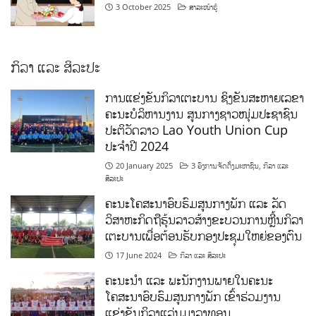
3 October 2025
ສາລະໜ້າຮູ້
ກິລາ ແລະ ສິລະປະ
ການແຂ່ງຂັນກິລາເຕະບານ ຊິງຂັນສະຫາຍເລຂາ
ຄະນະບໍລິຫານງານ ສູນກາງຊາວໜຸ່ມປະຊາຊົນ
ປະຕິວັດລາວ Lao Youth Union Cup
ປະຈຳປີ 2024
20 January 2025
3 ອົງການຈັດຕັ້ງມະຫາຊົນ
,
ກິລາ ແລະ
ສິລະປະ
ຄະນະໂຄສະນາອົບຮົມສູນກາງພັກ ແລະ ລັດ
ວິສາຫະກິດຖືຮຸ້ນລາວສ້າງຂະບວນການຫຼີ້ນກິລາ
ເຕະບານເພື່ອຕ້ອນຮັບກອງປະຊຸມໃຫຍ່ຂອງຕົນ
17 June 2024
ກິລາ ແລະ ສິລະປະ
ຄະນະນຳ ແລະ ພະນັກງານພາຍໃນຄະນະ
ໂຄສະນາອົບຮົມສູນກາງພັກ ເຂົ້າຮ່ວມງານ
ແຂ່ງຂັນກິລາແລ່ນມາລາທອນ