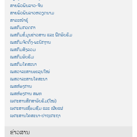
ສາຍພົວພັນລາວ-ຈີນ
ສາຍພົວພັນລາວຫວຽດນາມ
ສາລະໜ້າຮູ້
ເພສກົມກວດກາ
ເພສກົມຂໍ້ມູນຂ່າວສານ ແລະ ຝຶກອົບຮົມ
ເພສກົມຈັດຕັ້ງ-ພະນັກງານ
ເພສກົມສັງລວມ
ເພສກົມອົບຮົມ
ເພສກົມໂຄສະນາ
ເພສວາລະສານອະລຸນໃໝ່
ເພສວາລະສານໂຄສະນາ
ເພສຫ້ອງການ
ເພສຫ້ອງການ ສພທ
ເອກະສານສຶກສາອົບຮົມ(ໃໝ່)
ເອກະສານເຊື່ອມຊືມ ແລະ ເຜີຍແຜ່
ເອກະສານໂຄສະນາ-ປາຖະກະຖາ
ຂ່າວສານ