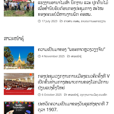
ແຮງງານອານາໄມສໍາ ນັກງານ ແລະ ປູກຕົ້ນໄມ້
ເພື່ອຂໍ່ານັບຮັບຕ້ອນກອງປະຊຸມກາງ ສະໄໝ
ຂອງຄະນະບໍລິຫານງານພັກ ຄອສພ.
17 July 2023
ຂ່າວສານ ຄອສພ
,
ຂະບວນການອອກແຮງງານ
ສາລະໜ້າຮູ້
ຄວາມເປັນມາຂອງ “ພຣະທາດຫຼວງວຽງຈັນ”
4 November 2025
ສາລະໜ້າຮູ້
ກອງປະຊຸມວຽກງານການເມືອງແນວຄິດຄັ້ງທີ V
ເປີດຂຶ້ນທ່າມກາງສະພາບການຂອງໂລກມີການ
ປ່ຽນແປງຄັ້ງໃຫຍ່
6 October 2025
ສາລະໜ້າຮູ້
,
ວຽກງານການເມືອງ-ແນວຄິດ
ປະຫວັດຄວາມເປັນມາຂອງວັນຄູແຫ່ງຊາດທີ 7
ຕຸລາ 1907.