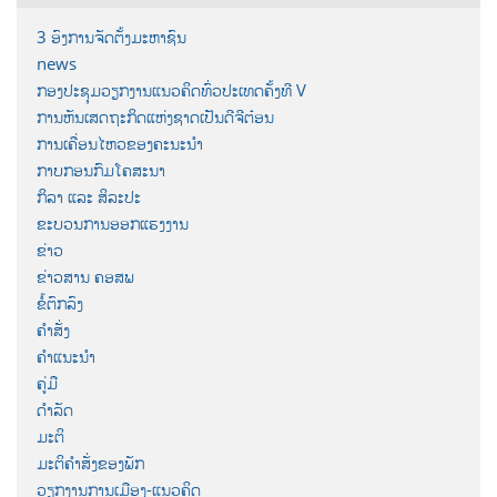
3 ອົງການຈັດຕັ້ງມະຫາຊົນ
news
ກອງປະຊຸມວຽກງານແນວຄິດທົ່ວປະເທດຄັ້ງທີ V
ການຫັນເສດຖະກິດແຫ່ງຊາດເປັນດີຈີຕ໋ອນ
ການເຄື່ອນໄຫວຂອງຄະນະນຳ
ກາບກອນກົມໂຄສະນາ
ກິລາ ແລະ ສິລະປະ
ຂະບວນການອອກແຮງງານ
ຂ່າວ
ຂ່າວສານ ຄອສພ
ຂໍ້ຕົກລົງ
ຄຳສັ່ງ
ຄຳແນະນຳ
ຄູ່ມື
ດຳລັດ
ມະຕິ
ມະຕິຄຳສັ່ງຂອງພັກ
ວຽກງານການເມືອງ-ແນວຄິດ