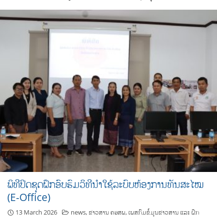
ພິທີປິດຊຸດຝຶກອົບຮົມວິທີນໍາໃຊ້ລະບົບຫ້ອງການທັນສະໄໝ
(E-Office)
13 March 2026
news
,
ຂ່າວສານ ຄອສພ
,
ເພສກົມຂໍ້ມູນຂ່າວສານ ແລະ ຝຶກ