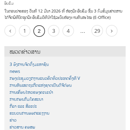
ອົບຮົມ
ໃນຕອນບ່າຍຂອງ ວັນທີ 12 ມີນາ 2026 ທີ່ ຫ້ອງຝຶກອົບຮົມ ຊັ້ນ 3 ກົມຂໍ້ມູນຂ່າວສານ
ໄດ້ຈັດພິທີປິດຊຸດຝຶກອົບຮົມວິທີນໍາໃຊ້ລະບົບຫ້ອງການທັນສະໄໝ (E-Office)
1
3
4
29
2
…
ໝວດຂ່າວສານ
3 ອົງການຈັດຕັ້ງມະຫາຊົນ
news
ກອງປະຊຸມວຽກງານແນວຄິດທົ່ວປະເທດຄັ້ງທີ V
ການຫັນເສດຖະກິດແຫ່ງຊາດເປັນດີຈີຕ໋ອນ
ການເຄື່ອນໄຫວຂອງຄະນະນຳ
ກາບກອນກົມໂຄສະນາ
ກິລາ ແລະ ສິລະປະ
ຂະບວນການອອກແຮງງານ
ຂ່າວ
ຂ່າວສານ ຄອສພ