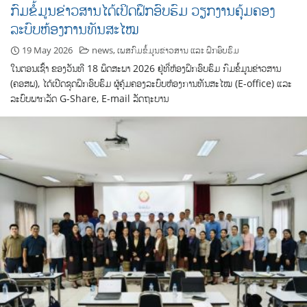
ກົມຂໍ້ມູນຂ່າວສານໄດ້ເປິດຝຶກອົບຮົມ ວຽກງານຄຸ້ມຄອງ
ລະບົບຫ້ອງການທັນສະໄໝ
19 May 2026
news
,
ເພສກົມຂໍ້ມູນຂ່າວສານ ແລະ ຝຶກອົບຮົມ
ໃນຕອນເຊົ້າ ຂອງວັນທີ 18 ພຶດສະພາ 2026 ຢູ່ທີ່ຫ້ອງຝຶກອົບຮົມ ກົມຂໍ້ມູນຂ່າວສານ
(ຄອສພ), ໄດ້ເປີດຊຸດຝຶກອົບຮົມ ຜູ້ຄຸ້ມຄອງລະບົບຫ້ອງການທັນສະໄໝ (E-office) ແລະ
ລະບົບພາກລັດ G-Share, E-mail ລັດຖະບານ