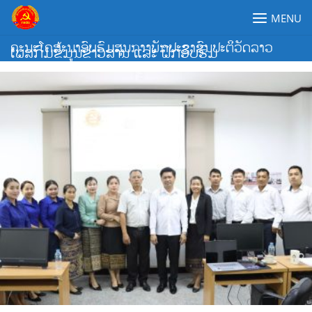
Skip
MENU
to
content
ຄະນະໂຄສະນາອົບຮົມສູນກາງພັກປະຊາຊົນປະຕິວັດລາວ
ເພສກົມຂໍ້ມູນຂ່າວສານ ແລະ ຝຶກອົບຮົມ