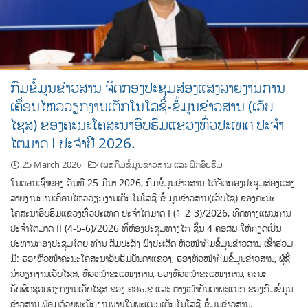
ກົມຂໍ້ມູນຂ່າວສານ ຈັດກອງປະຊຸມສ່ອງແສງລາຍງານການ
ເຄື່ອນໄຫວວຽກງານເຕັກໂນໂລຊີ-ຂໍ້ມູນຂ່າວສານ (ເວັບ
ໄຊສ) ຂອງຄະນະໂຄສະນາອົບຮົມແຂວງທົ່ວປະເທດ ປະຈຳ
ໄຕມາດ I ປະຈໍາປີ 2026.
25 March 2026
ເພສກົມຂໍ້ມູນຂ່າວສານ ແລະ ຝຶກອົບຮົມ
ໃນຕອນເຊົ້າຂອງ ວັນທີ 25 ມີນາ 2026, ກົມຂໍ້ມູນຂ່າວສານ ໄດ້ຈັດກອງປະຊຸມສ່ອງແສງ
ລາຍງານການເຄື່ອນໄຫວວຽກງານເຕັກໂນໂລຊີ-ຂໍ້ ມູນຂ່າວສານ(ເວັບໄຊ) ຂອງຄະນະ
ໂຄສະນາອົບຮົມແຂວງທົ່ວປະເທດ ປະຈຳໄຕມາດ I (1-2-3)/2026, ທິດທາງແຜນການ
ປະຈໍາໄຕມາດ II (4-5-6)/2026 ທີ່ຫ້ອງປະຊຸມທາງໄກ ຊັ້ນ 4 ຄອສພ ໃຫ້ກຽດເປັນ
ປະທານກອງປະຊຸມໂດຍ ທ່ານ ສົມປະສົງ ພົງປະເສີດ ຫົວໜ້າກົມຂໍ້ມູນຂ່າວສານ ເຂົ້າຮ່ວມ
ມີ: ຮອງຫົວໜ້າຄະນະໂຄສະນາອົບຮົມບັນດາແຂວງ, ຮອງຫົວໜ້າກົມຂໍ້ມູນຂ່າວສານ, ຜູ້ຊີ້
ນໍາວຽກງານເວັບໄຊສ, ຫົວຫນ້າຂະແໜງການ, ຮອງຫົວຫນ້າຂະແໜງການ, ຄະນະ
ຮັບຜິດຊອບວຽກງານເວັບໄຊສ ຂອງ ຄອຮ.ຂ ແລະ ຕາງໜ້າບັນດາພະແນກ ຂອງກົມຂໍ້ມູນ
ຂ່າວສານ ພ້ອມດ້ວຍພະນັກງານພາຍໃນພະແນກເຕັກໂນໂລຊີ-ຂໍ້ມູນຂ່າວສານ.