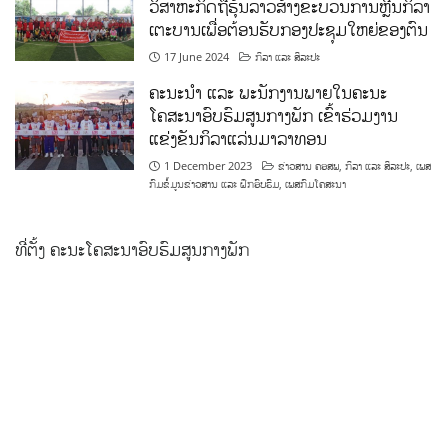
ວິສາຫະກິດຖືຮຸ້ນລາວສ້າງຂະບວນການຫຼີ້ນກິລາ
ເຕະບານເພື່ອຕ້ອນຮັບກອງປະຊຸມໃຫຍ່ຂອງຕົນ
17 June 2024
ກິລາ ແລະ ສິລະປະ
ຄະນະນຳ ແລະ ພະນັກງານພາຍໃນຄະນະ
ໂຄສະນາອົບຮົມສູນກາງພັກ ເຂົ້າຮ່ວມງານ
ແຂ່ງຂັນກິລາແລ່ນມາລາທອນ
1 December 2023
ຂ່າວສານ ຄອສພ
,
ກິລາ ແລະ ສິລະປະ
,
ເພສ
ກົມຂໍ້ມູນຂ່າວສານ ແລະ ຝຶກອົບຮົມ
,
ເພສກົມໂຄສະນາ
ທີ່ຕັ້ງ ຄະນະໂຄສະນາອົບຮົມສູນກາງພັກ