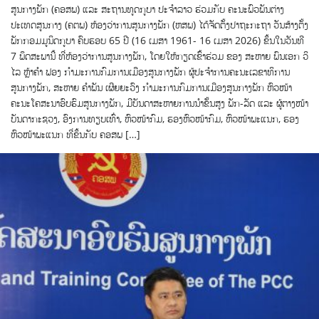
ສູນກາງພັກ (ຄອສພ) ແລະ ສະຖານທູດກູບາ ປະຈຳລາວ ຮ່ວມກັບ ຄະນະພົວພັນຕ່າງ
ປະເທດສູນກາງ (ຄຕພ) ຫ້ອງວ່າການສູນກາງພັກ (ຫສພ) ໄດ້ຈັດຕັ້ງປາຖະກະຖາ ວັນສ້າງຕັ້ງ
ພັກກອມມູນິດກູບາ ຄົບຮອບ 65 ປີ (16 ເມສາ 1961- 16 ເມສາ 2026) ຂຶ້ນໃນວັນທີ
7 ພຶດສະພານີ້ ທີ່ຫ້ອງວ່າການສູນກາງພັກ, ໂດຍໃຫ້ກຽດເຂົ້າຮ່ວມ ຂອງ ສະຫາຍ ພົນເອກ ວິ
ໄລ ຫຼ້າຄຳ ຟອງ ກຳມະການກົມການເມືອງສູນກາງພັກ ຜູ້ປະຈຳການຄະນະເລຂາທິການ
ສູນກາງພັກ, ສະຫາຍ ຄຳພັນ ເຜີຍຍະວົງ ກຳມະການກົມການເມືອງສູນກາງພັກ ຫົວໜ້າ
ຄະນະໂຄສະນາອົບຮົມສູນກາງພັກ, ມີບັນດາສະຫາຍການນຳຂັ້ນສູງ ພັກ-ລັດ ແລະ ຜູ້ຕາງໜ້າ
ບັນດາກະຊວງ, ອົງການທຽບເທົ່າ, ຫົວໜ້າກົມ, ຮອງຫົວໜ້າກົມ, ຫົວໜ້າພະແນກ, ຮອງ
ຫົວໜ້າພະແນກ ທີ່ຂຶ້ນກັບ ຄອສພ […]