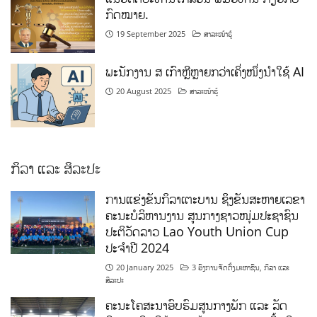
ກົດໝາຍ.
19 September 2025
ສາລະໜ້າຮູ້
ພະນັກງານ ສ ເກົາຫຼີຫຼາຍກວ່າເຄິ່ງໜຶ່ງນຳໃຊ້ AI
20 August 2025
ສາລະໜ້າຮູ້
ກິລາ ແລະ ສິລະປະ
ການແຂ່ງຂັນກິລາເຕະບານ ຊິງຂັນສະຫາຍເລຂາ
ຄະນະບໍລິຫານງານ ສູນກາງຊາວໜຸ່ມປະຊາຊົນ
ປະຕິວັດລາວ Lao Youth Union Cup
ປະຈຳປີ 2024
20 January 2025
3 ອົງການຈັດຕັ້ງມະຫາຊົນ
,
ກິລາ ແລະ
ສິລະປະ
ຄະນະໂຄສະນາອົບຮົມສູນກາງພັກ ແລະ ລັດ