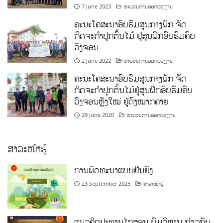
7 June 2023
ຂະບວນການອອກແຮງງານ
ຄະນະໂຄສະນາອົບຮົມສູນກາງພັກ ຈັດ
ກິດຈະກຳປູກຕົ້ນໄມ້ ຢູ່ສູນຝຶກອົບຮົມຄົບ
ວົງຈອນ
2 June 2022
ຂະບວນການອອກແຮງງານ
ຄະນະໂຄສະນາອົບຮົມສູນກາງພັກ ຈັດ
ກິດຈະກຳປູກຕົ້ນໄມ້ຢູ່ສູນຝຶກອົບຮົມຄົບ
ວົງຈອນຫຼັງໃໝ່ ຢູ່ດົງໝາກຄາຍ
29 June 2020
ຂະບວນການອອກແຮງງານ
ສາລະໜ້າຮູ້
ການພັດທະນາແບບຍືນຍົງ
23 September 2025
ສາລະໜ້າຮູ້
ແນວຄິດປະທານໄກສອນ ພົມວິຫານ ກ່ຽວກັບ