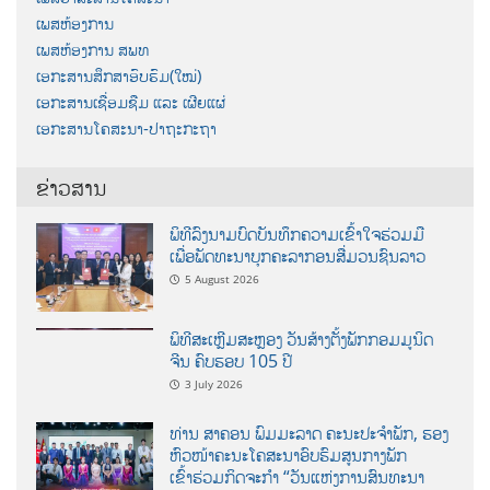
ເພສຫ້ອງການ
ເພສຫ້ອງການ ສພທ
ເອກະສານສຶກສາອົບຮົມ(ໃໝ່)
ເອກະສານເຊື່ອມຊືມ ແລະ ເຜີຍແຜ່
ເອກະສານໂຄສະນາ-ປາຖະກະຖາ
ຂ່າວສານ
ພິທີລົງນາມບົດບັນທຶກຄວາມເຂົ້າໃຈຮ່ວມມື
ເພື່ອພັດທະນາບຸກຄະລາກອນສື່ມວນຊົນລາວ
5 August 2026
ພິທີສະເຫຼີມສະຫຼອງ ວັນສ້າງຕັ້ງພັກກອມມູນິດ
ຈີນ ຄົບຮອບ 105 ປີ
3 July 2026
ທ່ານ ສາຄອນ ພົມມະລາດ ຄະນະປະຈໍາພັກ, ຮອງ
ຫົວໜ້າຄະນະໂຄສະນາອົບຮົມສູນກາງພັກ
ເຂົ້າຮ່ວມກິດຈະກຳ “ວັນແຫ່ງການສົນທະນາ