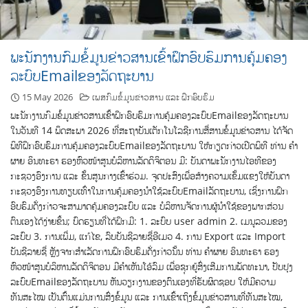
ພະນັກງານກົມຂໍ້ມູນຂ່າວສານເຂົ້າຝຶກອົບຮົມການຄຸ້ມຄອງ
ລະບົບEmailຂອງລັດຖະບານ
15 May 2026
ເພສກົມຂໍ້ມູນຂ່າວສານ ແລະ ຝຶກອົບຮົມ
ພະນັກງານກົມຂໍ້ມູນຂ່າວສານເຂົ້າຝຶກອົບຮົມການຄຸ້ມຄອງລະບົບEmailຂອງລັດຖະບານ
ໃນວັນທີ 14 ພຶດສະພາ 2026 ທີ່ສະຖາບັນເຕັກໂນໂລຊີການສື່ສານຂໍ້ມູນຂ່າວສານ ໄດ້ຈັດ
ພິທີຝຶກອົບຮົມການຄຸ້ມຄອງລະບົບEmailຂອງລັດຖະບານ ໃຫ້ກຽດກ່າວເປີດພິທີ ທ່ານ ຄຳ
ຜາຍ ອິນທະຣາ ຮອງຫົວໜ້າສູນບໍລິຫານລັດດິຈິຕອນ ມີ: ບັນດາພະນັກງານໄອທີຂອງ
ກະຊວງອົງການ ແລະ ຂັ້ນສູນກາງເຂົ້າຮ່ວມ. ຈຸດປະສົງເພື່ອສ້າງຄວາມເຂັ້ມແຂງໃຫ້ບັນດາ
ກະຊວງອົງການທຽບເທົ່າໃນການຄຸ້ມຄອງນຳໃຊ້ລະບົບEmailລັດຖະບານ, ເຊິ່ງການຝຶກ
ອົບຮົມດັ່ງກ່າວຈະສາມາດຄຸ້ມຄອງລະບົບ ແລະ ບໍລິຫານຈັດການຜູ້ນຳໃຊ້ຂອງພາກສ່ວນ
ຕົນເອງໄດ້ງ່າຍຂຶ້ນ; ບົດຮຽນທີ່ໄດ້ຝຶກມີ: 1. ລະບົບ user admin 2. ເມນູລວມຂອງ
ລະບົບ 3. ການເພີ່ມ, ແກ້ໄຂ, ລົບບັນຊີລາຍຊື່ອີເມວ 4. ການ Export ແລະ Import
ບັນຊີລາຍຊື່ ຫຼັງຈາກສໍາເລັດການຝຶກອົບຮົມດັ່ງກ່າວນັ້ນ ທ່ານ ຄຳຜາຍ ອິນທະຣາ ຮອງ
ຫົວໜ້າສູນບໍລິຫານລັດດິຈິຕອນ ມີຄຳເຫັນໂອ້ລົມ ເພື່ອຊຸກຍູ້ສົ່ງເສີມການພັດທະນາ, ປັບປຸງ
ລະບົບEmailຂອງລັດຖະບານ ຫັນວຽກງານຂອງຕົນເອງທີ່ຮັບຜິດຊອບ ໃຫ້ມີຄວາມ
ທັນສະໄໝ ເປັນຕົ້ນແມ່ນການສົ່ງຂໍ້ມູນ ແລະ ການເຂົ້າເຖິງຂໍ້ມູນຂ່າວສານທີ່ທັນສະໄໝ,