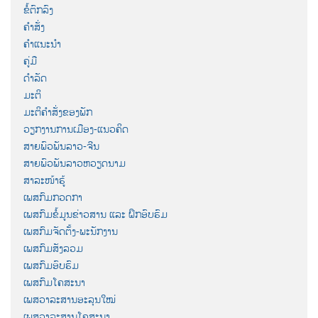
ຂໍ້ຕົກລົງ
ຄຳສັ່ງ
ຄຳແນະນຳ
ຄູ່ມື
ດຳລັດ
ມະຕິ
ມະຕິຄຳສັ່ງຂອງພັກ
ວຽກງານການເມືອງ-ແນວຄິດ
ສາຍພົວພັນລາວ-ຈີນ
ສາຍພົວພັນລາວຫວຽດນາມ
ສາລະໜ້າຮູ້
ເພສກົມກວດກາ
ເພສກົມຂໍ້ມູນຂ່າວສານ ແລະ ຝຶກອົບຮົມ
ເພສກົມຈັດຕັ້ງ-ພະນັກງານ
ເພສກົມສັງລວມ
ເພສກົມອົບຮົມ
ເພສກົມໂຄສະນາ
ເພສວາລະສານອະລຸນໃໝ່
ເພສວາລະສານໂຄສະນາ