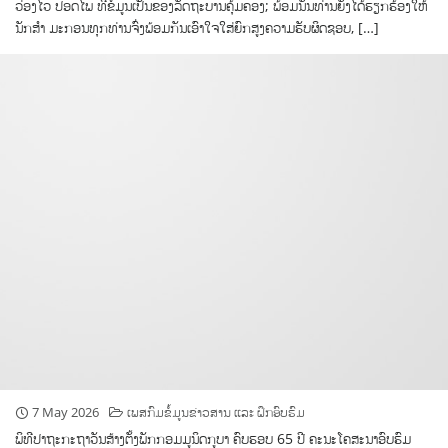
ວ່ອງໄວ ປອດໄພ ທີ່ຂໍ້ມູນເປັນຂອງລັດຖະບານຄຸ້ມຄອງ; ພ້ອມນັ້ນທ່ານຍັງໄດ້ຮຽກຮ້ອງໃຫ້
ນັກສຳ ມະກອນທຸກທ່ານຈົ່ງພ້ອມກັນເອົາໃຈໃສ່ຍົກສູງຄວາມຮັບຜິດຊອບ, […]
7 May 2026
ເພສກົມຂໍ້ມູນຂ່າວສານ ແລະ ຝຶກອົບຮົມ
ພິທີປາຖະກະຖາວັນສ້າງຕັ້ງພັກກອມມູນິດກູບາ ຄົບຮອບ 65 ປີ ຄະນະໂຄສະນາອົບຮົມ