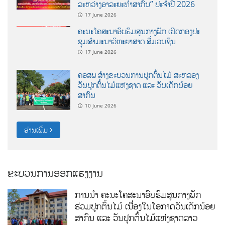
ລະຫວ່າງອາລະຍະທຳສາກົນ” ປະຈຳປີ 2026
17 June 2026
ຄະນະໂຄສະນາອົບຮົມສູນກາງພັກ ເປີດກອງປະ
ຊຸມສຳມະນາວິທະຍາສາດ ສຶ່ມວນຊົນ
17 June 2026
ຄອສພ ສ້າງຂະບວນການປູກຕົ້ນໄມ້ ສະຫລອງ
ວັນປູກຕົ້ນໄມ້ແຫ່ງຊາດ ແລະ ວັນເດັກນ້ອຍ
ສາກົນ
10 June 2026
ອ່ານເພີ່ມ
ຂະບວນການອອກແຮງງານ
ການນໍາ ຄະນະໂຄສະນາອົບຮົມສູນກາງພັກ
ຮ່ວມປູກຕົ້ນໄມ້ ເນື່ອງໃນໂອກາດວັນເດັກນ້ອຍ
ສາກົນ ແລະ ວັນປູກຕົ້ນໄມ້ແຫ່ງຊາດລາວ