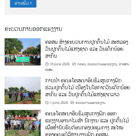
ອ່ານເພີ່ມ
ຂະບວນການອອກແຮງງານ
ຄອສພ ສ້າງຂະບວນການປູກຕົ້ນໄມ້ ສະຫລອງ
ວັນປູກຕົ້ນໄມ້ແຫ່ງຊາດ ແລະ ວັນເດັກນ້ອຍ
ສາກົນ
10 June 2026
news
,
ຂະບວນການອອກແຮງງານ
,
ຂ່າວສານ
ຄອສພ
ການນໍາ ຄະນະໂຄສະນາອົບຮົມສູນກາງພັກ
ຮ່ວມປູກຕົ້ນໄມ້ ເນື່ອງໃນໂອກາດວັນເດັກນ້ອຍ
ສາກົນ ແລະ ວັນປູກຕົ້ນໄມ້ແຫ່ງຊາດລາວ
1 June 2024
ຂະບວນການອອກແຮງງານ
ຄະນະໂຄສະນາອົບຮົມສູນກາງພັກ ອອກ
ແຮງງານອານາໄມສໍາ ນັກງານ ແລະ ປູກຕົ້ນໄມ້
ເພື່ອຂໍ່ານັບຮັບຕ້ອນກອງປະຊຸມກາງ ສະໄໝ
ຂອງຄະນະບໍລິຫານງານພັກ ຄອສພ.