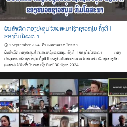
ຜົນສໍາເລັດ ກອງປະຊຸມໃຫຍ່ສະມາຊິກຊາວໜຸ່ມ ຄັ້ງທີ II
ຂອງກົມໂຄສະນາ
1 September 2024
ເພສວາລະສານໂຄສະນາ
ຜົນສໍາເລັດ ກອງປະຊຸມໃຫຍ່ສະມາຊິກຊາວໜຸ່ມ ຄັ້ງທີ II ຂອງກົມໂຄສະນາ ກອງ
ປະຊຸມສະມາຊິກຊາວໜຸ່ມ ຄັ້ງທີ II ຂອງກົມໂຄສະນາ ຄະນະໂຄສະນາອົບຮົມສູນກາງພັກ
(ຄອສພ) ໄດ້ໄຂຂຶ້ນໃນຕອນເຊົ້າ ວັນທີ 30 ສິງຫາ 2024