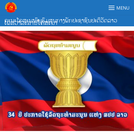
Skip
MENU
to
content
ຄະນະໂຄສະນາອົບຮົມສູນກາງພັກປະຊາຊົນປະຕິວັດລາວ
ເພສວາລະສານໂຄສະນາ