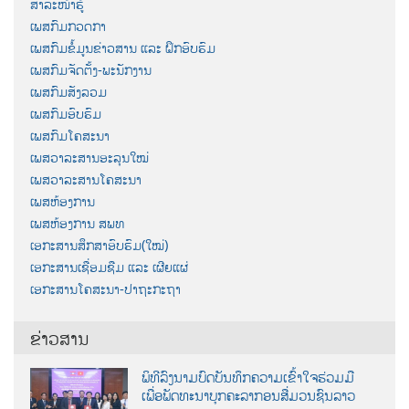
ສາລະໜ້າຮູ້
ເພສກົມກວດກາ
ເພສກົມຂໍ້ມູນຂ່າວສານ ແລະ ຝຶກອົບຮົມ
ເພສກົມຈັດຕັ້ງ-ພະນັກງານ
ເພສກົມສັງລວມ
ເພສກົມອົບຮົມ
ເພສກົມໂຄສະນາ
ເພສວາລະສານອະລຸນໃໝ່
ເພສວາລະສານໂຄສະນາ
ເພສຫ້ອງການ
ເພສຫ້ອງການ ສພທ
ເອກະສານສຶກສາອົບຮົມ(ໃໝ່)
ເອກະສານເຊື່ອມຊືມ ແລະ ເຜີຍແຜ່
ເອກະສານໂຄສະນາ-ປາຖະກະຖາ
ຂ່າວສານ
ພິທີລົງນາມບົດບັນທຶກຄວາມເຂົ້າໃຈຮ່ວມມື
ເພື່ອພັດທະນາບຸກຄະລາກອນສື່ມວນຊົນລາວ