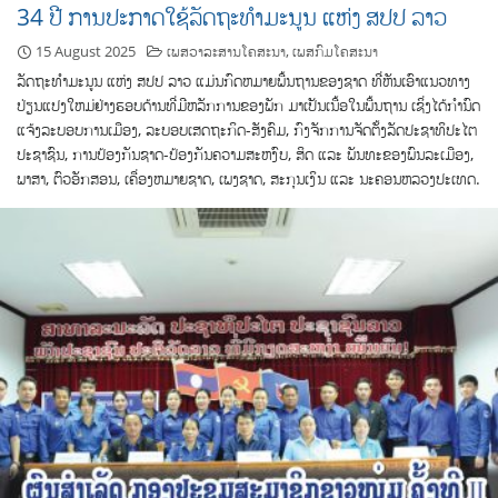
34 ປີ ການປະກາດໃຊ້ລັດຖະທໍາມະນູນ ແຫ່ງ ສປປ ລາວ
15 August 2025
ເພສວາລະສານໂຄສະນາ
,
ເພສກົມໂຄສະນາ
ລັດຖະທຳມະນູນ ​ແຫ່ງ ສປປ ລາວ ແມ່ນກົດຫມາຍພື້ນຖານຂອງຊາດ ທີ່ຫັນເອົາແນວທາງ
ປ່ຽນແປງໃຫມ່ຢ່າງຮອບດ້ານທີ່ມີຫລັກການຂອງພັກ ມາເປັນເນື້ອໃນພື້ນຖານ ເຊິ່ງໄດ້ກຳນົດ
ແຈ້ງລະບອບການເມືອງ, ລະບອບເສດຖະກິດ-ສັງຄົມ, ກົງຈັກການຈັດຕັ້ງລັດປະຊາທິປະໄຕ
ປະຊາຊົນ, ການປ້ອງກັນຊາດ-ປ້ອງກັນຄວາມສະຫງົບ, ສິດ ແລະ ພັນທະຂອງພົນລະເມືອງ,
ພາສາ, ຕົວອັກສອນ, ເຄື່ອງຫມາຍຊາດ, ເພງຊາດ, ສະກຸນເງິນ ແລະ ນະຄອນຫລວງປະເທດ.