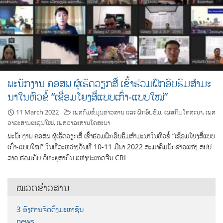
ພະນັກງານ ຄອສພ ຜູ້ເຮັດວຽກສື່ ເຂົ້າຮ່ວມຝຶກອົບຮົມສຳມະ
ນາໃນຫົວຂໍ້ “ເຊື່ອມໂຍງສື່ແບບເກົ່າ-ແບບໃໝ່”
11 March 2022
ເພສກົມຂໍ້ມູນຂ່າວສານ ແລະ ຝຶກອົບຮົມ
,
ເພສກົມໂຄສະນາ
,
ເພສ
ວາລະສານອະລຸນໃໝ່
,
ເພສວາລະສານໂຄສະນາ
ພະນັກງານ ຄອສພ ຜູ້ເຮັດວຽກສື່ ເຂົ້າຮ່ວມຝຶກອົບຮົມສຳມະນາໃນຫົວຂໍ້ “ເຊື່ອມໂຍງສື່ແບບ
ເກົ່າ-ແບບໃໝ່” ໃນທີລະຫວ່າງວັນທີ 10-11 ມີນາ 2022 ສະມາຄົມນັກຂ່າວແຫ່ງ ສປປ
ລາວ ຮ່ວມກັບ ວິທະຍຸສາກົນ ແຫ່ງປະເທດຈີນ CRI
ໝວດຂ່າວສານ
3 ອົງການຈັດຕັ້ງມະຫາຊົນ
news