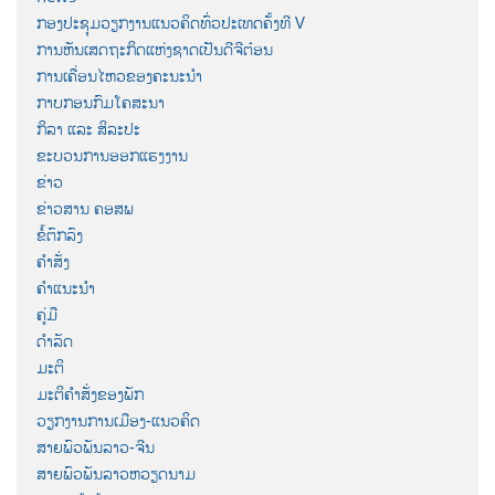
ກອງປະຊຸມວຽກງານແນວຄິດທົ່ວປະເທດຄັ້ງທີ V
ການຫັນເສດຖະກິດແຫ່ງຊາດເປັນດີຈີຕ໋ອນ
ການເຄື່ອນໄຫວຂອງຄະນະນຳ
ກາບກອນກົມໂຄສະນາ
ກິລາ ແລະ ສິລະປະ
ຂະບວນການອອກແຮງງານ
ຂ່າວ
ຂ່າວສານ ຄອສພ
ຂໍ້ຕົກລົງ
ຄຳສັ່ງ
ຄຳແນະນຳ
ຄູ່ມື
ດຳລັດ
ມະຕິ
ມະຕິຄຳສັ່ງຂອງພັກ
ວຽກງານການເມືອງ-ແນວຄິດ
ສາຍພົວພັນລາວ-ຈີນ
ສາຍພົວພັນລາວຫວຽດນາມ