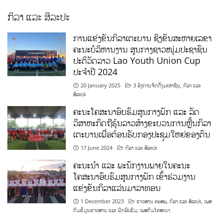
ກິລາ ແລະ ສິລະປະ
ການແຂ່ງຂັນກິລາເຕະບານ ຊິງຂັນສະຫາຍເລຂາ
ຄະນະບໍລິຫານງານ ສູນກາງຊາວໜຸ່ມປະຊາຊົນ
ປະຕິວັດລາວ Lao Youth Union Cup
ປະຈຳປີ 2024
20 January 2025
3 ອົງການຈັດຕັ້ງມະຫາຊົນ
,
ກິລາ ແລະ
ສິລະປະ
ຄະນະໂຄສະນາອົບຮົມສູນກາງພັກ ແລະ ລັດ
ວິສາຫະກິດຖືຮຸ້ນລາວສ້າງຂະບວນການຫຼີ້ນກິລາ
ເຕະບານເພື່ອຕ້ອນຮັບກອງປະຊຸມໃຫຍ່ຂອງຕົນ
17 June 2024
ກິລາ ແລະ ສິລະປະ
ຄະນະນຳ ແລະ ພະນັກງານພາຍໃນຄະນະ
ໂຄສະນາອົບຮົມສູນກາງພັກ ເຂົ້າຮ່ວມງານ
ແຂ່ງຂັນກິລາແລ່ນມາລາທອນ
1 December 2023
ຂ່າວສານ ຄອສພ
,
ກິລາ ແລະ ສິລະປະ
,
ເພສ
ກົມຂໍ້ມູນຂ່າວສານ ແລະ ຝຶກອົບຮົມ
,
ເພສກົມໂຄສະນາ