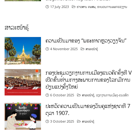
17 July 2023
ຂ່າວສານ ຄອສພ
,
ຂະບວນການອອກແຮງງານ
ສາລະໜ້າຮູ້
ຄວາມເປັນມາຂອງ “ພຣະທາດຫຼວງວຽງຈັນ”
4 November 2025
ສາລະໜ້າຮູ້
ກອງປະຊຸມວຽກງານການເມືອງແນວຄິດຄັ້ງທີ V
ເປີດຂຶ້ນທ່າມກາງສະພາບການຂອງໂລກມີການ
ປ່ຽນແປງຄັ້ງໃຫຍ່
6 October 2025
ສາລະໜ້າຮູ້
,
ວຽກງານການເມືອງ-ແນວຄິດ
ປະຫວັດຄວາມເປັນມາຂອງວັນຄູແຫ່ງຊາດທີ 7
ຕຸລາ 1907.
3 October 2025
ສາລະໜ້າຮູ້