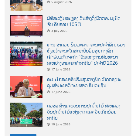
5 August 2026
ພິທີສະເຫຼີມສະຫຼອງ ວັນສ້າງຕັ້ງພັກກອມມູນິດ
ຈີນ ຄົບຮອບ 105 ປີ
3 July 2026
ທ່ານ ສາຄອນ ພົມມະລາດ ຄະນະປະຈໍາພັກ, ຮອງ
ຫົວໜ້າຄະນະໂຄສະນາອົບຮົມສູນກາງພັກ
ເຂົ້າຮ່ວມກິດຈະກຳ “ວັນແຫ່ງການສົນທະນາ
ລະຫວ່າງອາລະຍະທຳສາກົນ” ປະຈຳປີ 2026
17 June 2026
ຄະນະໂຄສະນາອົບຮົມສູນກາງພັກ ເປີດກອງປະ
ຊຸມສຳມະນາວິທະຍາສາດ ສຶ່ມວນຊົນ
17 June 2026
ຄອສພ ສ້າງຂະບວນການປູກຕົ້ນໄມ້ ສະຫລອງ
ວັນປູກຕົ້ນໄມ້ແຫ່ງຊາດ ແລະ ວັນເດັກນ້ອຍ
ສາກົນ
10 June 2026