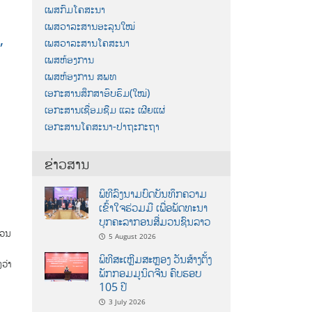
ເພສກົມໂຄສະນາ
ເພສວາລະສານອະລຸນໃໝ່
,
ເພສວາລະສານໂຄສະນາ
ເພສຫ້ອງການ
ເພສຫ້ອງການ ສພທ
ເອກະສານສຶກສາອົບຮົມ(ໃໝ່)
ເອກະສານເຊື່ອມຊືມ ແລະ ເຜີຍແຜ່
ເອກະສານໂຄສະນາ-ປາຖະກະຖາ
ຂ່າວສານ
ພິທີລົງນາມບົດບັນທຶກຄວາມ
ເຂົ້າໃຈຮ່ວມມື ເພື່ອພັດທະນາ
ບຸກຄະລາກອນສື່ມວນຊົນລາວ
ມວນ
5 August 2026
ພິທີສະເຫຼີມສະຫຼອງ ວັນສ້າງຕັ້ງ
ວ່າ
ພັກກອມມູນິດຈີນ ຄົບຮອບ
105 ປີ
3 July 2026