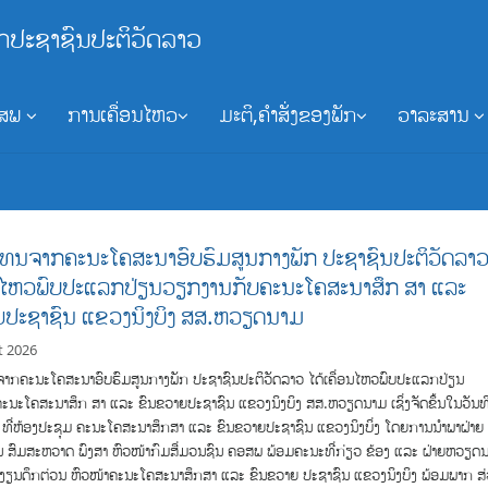
ກປະຊາຊົນປະຕິວັດລາວ
ອສພ
ການເຄື່ອນໄຫວ
ມະຕິ,ຄຳສັ່ງຂອງພັກ
ວາລະສານ
ແທນຈາກຄະນະໂຄສະນາອົບຮົມສູນກາງພັກ ປະຊາຊົນປະຕິວັດລາ
ອນໄຫວພົບປະແລກປ່ຽນວຽກງານກັບຄະນະໂຄສະນາສຶກ ສາ ແລະ
ຍປະຊາຊົນ ແຂວງນິງບິງ ສສ.ຫວຽດນາມ
t 2026
ຈາກຄະນະໂຄສະນາອົບຮົມສູນກາງພັກ ປະຊາຊົນປະຕິວັດລາວ ໄດ້ເຄື່ອນໄຫວພົບປະແລກປ່ຽນ
ະນະໂຄສະນາສຶກ ສາ ແລະ ຂົນຂວາຍປະຊາຊົນ ແຂວງນິງບິງ ສສ.ຫວຽດນາມ ເຊິ່ງຈັດຂຶ້ນໃນວັນທ
 ທີ່ຫ້ອງປະຊຸມ ຄະນະໂຄສະນາສຶກສາ ແລະ ຂົນຂວາຍປະຊາຊົນ ແຂວງນິງບິ່ງ ໂດຍການນຳພາຝ່າຍ
ນ ສົມສະຫວາດ ພົງສາ ຫົວໜ້າກົມສື່ມວນຊົນ ຄອສພ ພ້ອມຄະນະທີ່ກ່ຽວ ຂ້ອງ ແລະ ຝ່າຍຫວຽດ
ຫງຽນດຶກຕ່ວນ ຫົວໜ້າຄະນະໂຄສະນາສຶກສາ ແລະ ຂົນຂວາຍ ປະຊາຊົນ ແຂວງນິງບິງ ພ້ອມພາກ ສ