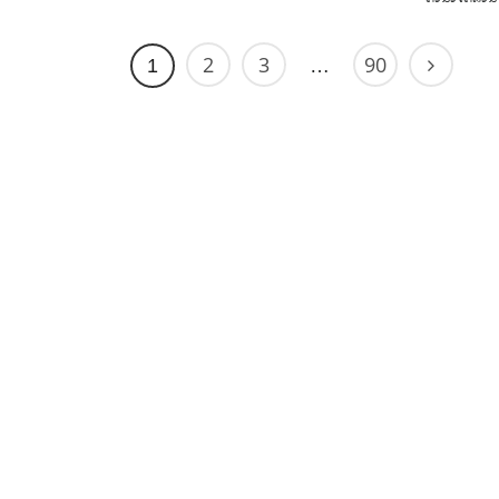
2
3
90
1
…