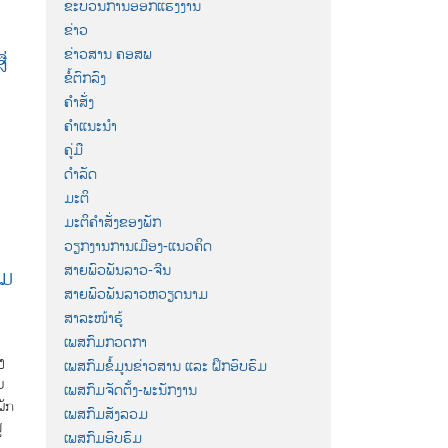
ຂະບວນການອອກແຮງງານ
ຂ່າວ
ຂ່າວສານ ຄອສພ
່
ຂໍ້ຕົກລົງ
ຄຳສັ່ງ
ຄຳແນະນຳ
ຄູ່ມື
ດຳລັດ
ມະຕິ
ມະຕິຄຳສັ່ງຂອງພັກ
ວຽກງານການເມືອງ-ແນວຄິດ
ສາຍພົວພັນລາວ-ຈີນ
າມ
ສາຍພົວພັນລາວຫວຽດນາມ
ສາລະໜ້າຮູ້
ເພສກົມກວດກາ
ງ
ເພສກົມຂໍ້ມູນຂ່າວສານ ແລະ ຝຶກອົບຮົມ
ບ
ເພສກົມຈັດຕັ້ງ-ພະນັກງານ
ພັກ
ເພສກົມສັງລວມ
່
ເພສກົມອົບຮົມ