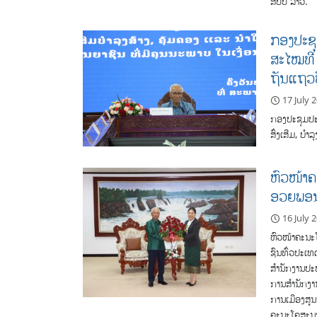
ສປປ ລາວ.
ກອງປະຊຸ
ສະໄໝທີ X
ຖັນແຖວປ
17 July 
ກອງປະຊຸມ​ປະ
ສົ່ງເສີມ, ບໍ
ຫົວໜ້າຄ
ອວຍພອນຜ
16 July 
ຫົວໜ້າຄະນະ
ຊົນທົ່ວປະເ
ສຳນັກງານປະທ
ການສຳນັກງານ
ການເມືອງສູນ
ຄະນະໂຄສະນາ