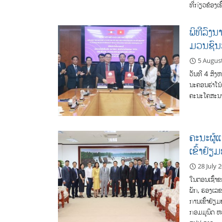
ທີ່ກ່ຽວຂ້ອງເຂ
ພິທີລົງ
ມວນຊົນ
5 Augus
ວັນທີ 4 ສິງ
ນະຄອນຮ່າໂນ້
ຄະນະໂຄສະນາ
ຄະນະຜູ້
ເຂົ້າຢ້ຽ
28 July 
ໃນຕອນເຊົ້າຂ
ພັກ, ຮອງເລ
ການເຂົ້າຢ້ຽ
ກອມມູນິດ ຫວ