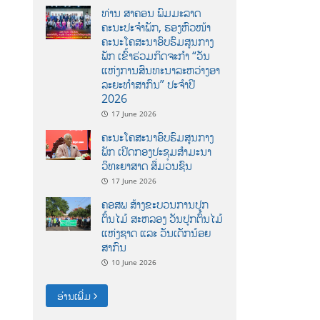
ທ່ານ ສາຄອນ ພົມມະລາດ
ຄະນະປະຈໍາພັກ, ຮອງຫົວໜ້າ
ຄະນະໂຄສະນາອົບຮົມສູນກາງ
ພັກ ເຂົ້າຮ່ວມກິດຈະກຳ “ວັນ
ແຫ່ງການສົນທະນາລະຫວ່າງອາ
ລະຍະທຳສາກົນ” ປະຈຳປີ
2026
17 June 2026
ຄະນະໂຄສະນາອົບຮົມສູນກາງ
ພັກ ເປີດກອງປະຊຸມສຳມະນາ
ວິທະຍາສາດ ສຶ່ມວນຊົນ
17 June 2026
ຄອສພ ສ້າງຂະບວນການປູກ
ຕົ້ນໄມ້ ສະຫລອງ ວັນປູກຕົ້ນໄມ້
ແຫ່ງຊາດ ແລະ ວັນເດັກນ້ອຍ
ສາກົນ
10 June 2026
ອ່ານເພີ່ມ