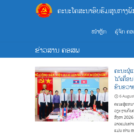
Skip
ຄະນະໂຄສະນາອົບຮົມສູນກາງພັ
to
content
ໜ້າຫຼັກ
ຮູ້ຈັກ ຄ
ຂ່າວສານ ຄອສພ
ຄະນະຜູ້
ໄດ້ເຄື່
ຂົນຂວາ
6 Augus
ຄະນະຜູ້ແທນ
ວຽກງານກັບຄ
ສິງຫາ 2026
ລາວແມ່ນທ່າ
ແມ່ນ ທ່ານ 