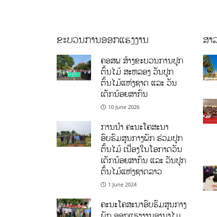
ຂະບວນການອອກແຮງງານ
ສາລ
ຄອສພ ສ້າງຂະບວນການປູກ
ຕົ້ນໄມ້ ສະຫລອງ ວັນປູກ
ຕົ້ນໄມ້ແຫ່ງຊາດ ແລະ ວັນ
ເດັກນ້ອຍສາກົນ
10 June 2026
ການນໍາ ຄະນະໂຄສະນາ
ອົບຮົມສູນກາງພັກ ຮ່ວມປູກ
ຕົ້ນໄມ້ ເນື່ອງໃນໂອກາດວັນ
ເດັກນ້ອຍສາກົນ ແລະ ວັນປູກ
ຕົ້ນໄມ້ແຫ່ງຊາດລາວ
1 June 2024
ຄະນະໂຄສະນາອົບຮົມສູນກາງ
ພັກ ອອກແຮງງານອານາໄມ