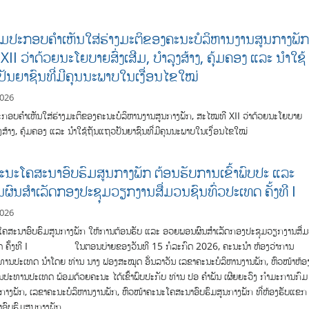
ມ​ປະກອບຄໍາເຫັນໃສ່ຮ່າງມະຕິຂອງຄະນະບໍລິຫານງານສູນກາງພັກ
II ວ່າດ້ວຍນະໂຍບາຍສົ່ງເສີມ, ບໍາລຸງສ້າງ, ຄຸ້ມຄອງ ແລະ ນໍາໃຊ້
ັນຍາຊົນທີ່ມີຄຸນນະພາບໃນເງື່ອນໄຂໃໝ່
2026
ກອບຄໍາເຫັນໃສ່ຮ່າງມະຕິຂອງຄະນະບໍລິຫານງານສູນກາງພັກ, ສະໄໝທີ XII ວ່າດ້ວຍນະໂຍບາຍ
າລຸງສ້າງ, ຄຸ້ມຄອງ ແລະ ນໍາໃຊ້ຖັນແຖວປັນຍາຊົນທີ່ມີຄຸນນະພາບໃນເງື່ອນໄຂໃໝ່
ະນະໂຄສະນາອົບຮົມສູນກາງພັກ ຕ້ອນຮັບການເຂົ້າພົບປະ ແລະ
ົນສຳເລັດກອງປະຊຸມວຽກງານສື່ມວນຊົນທົ່ວປະເທດ ຄັ້ງທີ I
2026
ໂຄສະນາອົບຮົມສູນກາງພັກ ໃຫ້ການຕ້ອນຮັບ ແລະ ອວຍພອນຜົນສຳເລັດກອງປະຊຸມວຽກງານສື່
ທດ ຄັ້ງທີ I ໃນຕອນບ່າຍຂອງວັນທີ 15 ກໍລະກົດ 2026, ຄະນະນໍາ ຫ້ອງວ່າການ
ານປະເທດ ນໍາໂດຍ ທ່ານ ນາງ ຟອງສະໝຸດ ອັ່ນລາວັນ ເລຂາຄະນະບໍລິຫານງານພັກ, ຫົວໜ້າຫ້ອງ
ປະທານປະເທດ ພ້ອມດ້ວຍຄະນະ ໄດ້ເຂົ້າພົບປະກັບ ທ່ານ ປອ ຄຳພັນ ເຜີຍຍະວົງ ກຳມະການກົມ
ກາງພັກ, ເລຂາຄະນະບໍລິຫານງານພັກ, ຫົວໜ້າຄະນະໂຄສະນາອົບຮົມສູນກາງພັກ ທີ່ຫ້ອງຮັບແຂກ
ອົບຮົມສູນກາງພັກ.