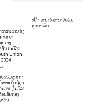
ທີ່ຕັ້ງ ຄະນະໂຄສະນາອົບຮົມ
ສູນກາງພັກ
ິລາເຕະບານ ຊິງ
ລຂາຄະນະ
ສູນກາງ
ຊົນ ປະຕິວັດ
outh Union
ີ 2024
025
ອົບຮົມສູນກາງ
ິສາຫະກິດຖືຮຸ້ນ
ນການຫຼີ້ນກິລາ
ຕ້ອນຮັບກອງ
ອງຕົນ