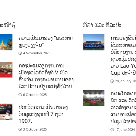
ະໜ້າຮູ້
ກິລາ ແລະ ສິລະປະ
ຄວາມເປັນມາຂອງ “ພຣະທາດ
ການແຂ່ງຂັນກ
ຫຼວງວຽງຈັນ”
ຂັນສະຫາຍເ
ບໍລິຫານງານ 
4 November 2025
ຊາວໜຸ່ມປະຊາ
ກອງປະຊຸມວຽກງານການ
ລາວ Lao Y
ເມືອງແນວຄິດຄັ້ງທີ V ເປີດ
Cup ປະຈຳປ
ຂຶ້ນທ່າມກາງສະພາບການຂອງ
20 January 2
ໂລກມີການປ່ຽນແປງຄັ້ງໃຫຍ່
ຄະນະໂຄສະນາ
6 October 2025
ພັກ ແລະ ລັດວ
ປະຫວັດຄວາມເປັນມາຂອງ
ລາວສ້າງຂະບວ
ວັນຄູແຫ່ງຊາດທີ 7 ຕຸລາ
ເຕະບານເພື່ອ
1907.
ປະຊຸມໃຫຍ່ຂ
3 October 2025
17 June 2024