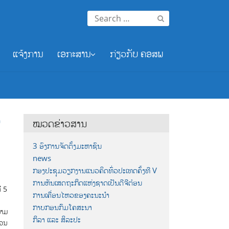
Search
for:
ແຈ້ງການ
ເອກະສານ
ກ່ຽວກັບ ຄອສພ
ວ
ໝວດຂ່າວສານ
3 ອົງການຈັດຕັ້ງມະຫາຊົນ
news
ກອງປະຊຸມວຽກງານແນວຄິດທົ່ວປະເທດຄັ້ງທີ V
ການຫັນເສດຖະກິດແຫ່ງຊາດເປັນດີຈີຕ໋ອນ
ີ 5
ການເຄື່ອນໄຫວຂອງຄະນະນຳ
ກາບກອນກົມໂຄສະນາ
ນາມ
ກິລາ ແລະ ສິລະປະ
່ວນ