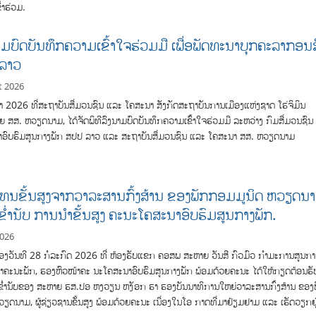
ົ້າຮ່ວມ.
ນາມບົດບັນທຶກຄວາມເຂົ້າໃຈຮ່ວມມື ເພື່ອພັດທະນາບຸກຄະລາກອນສື
ລາວ
t 2026
ຫາ 2026 ທີ່ສະຖາບັນສື່ມວນຊົນ ແລະ ໂຄສະນາ ສັງກັດສະຖາບັນການເມືອງແຫ່ງຊາດ ໂຮ່ຈິມິນ
ຍ ສສ. ຫວຽດນາມ, ໄດ້ຈັດພິທີລົງນາມບົດບັນທຶກຄວາມເຂົ້າໃຈຮ່ວມມື ລະຫວ່າງ ກົມສື່ມວນຊົນ
ອົບຮົມສູນກາງພັກ ສປປ ລາວ ແລະ ສະຖາບັນສື່ມວນຊົນ ແລະ ໂຄສະນາ ສສ. ຫວຽດນາມ
ແທນຂັ້ນສູງຈາກວາລະສານກົ້ງສ້ານ ຂອງພັກກອມມູນິດ ຫວຽດນ
ມຂໍ່ານັບ ການນໍາຂັ້ນສູງ ຄະນະໂຄສະນາອົບຮົມສູນກາງພັກ.
2026
ອງວັນທີ 28 ກໍລະກົດ 2026 ທີ່ ຫ້ອງຮັບແຂກ ຄອສພ ສະຫາຍ ວັນສີ ກົວມົວ ກຳມະການສູນກາ
ຂາຄະນະພັກ, ຮອງຫົວໜ້າຄະ ນະໂຄສະນາອົບຮົມສູນກາງພັກ ພ້ອມດ້ວຍຄະນະ ໄດ້ໃຫ້ກຽດຕ້ອນຮັ
ມຂໍ່ານັບຂອງ ສະຫາຍ ຮສ.ປອ ຫງວຽນ ຫງັອກ ຮາ ຮອງບັນນາທິການໃຫຍ່ວາລະສານກົ້ງສ້ານ ຂອງ
ຽດນາມ, ຜູ້ຊ່ຽວຊານຂັ້ນສູງ ພ້ອມດ້ວຍຄະນະ ເນື່ອງໃນໂອ ກາດທີ່ມາຢ້ຽມຢາມ ແລະ ເຮັດວຽກຢູ