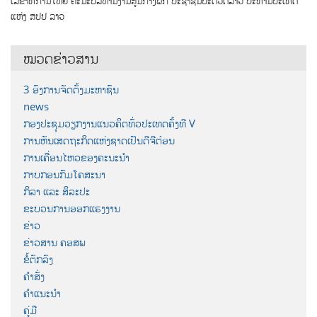
ເລຂາທິການໃຫຍ່ ຄະນະບໍລິຫານງານສູນກາງພັກ ປະຊາຊົນປະຕິວັດລາວ ປະທານປະເທດ
ແຫ່ງ ສປປ ລາວ
ໝວດຂ່າວສານ
3 ອົງການຈັດຕັ້ງມະຫາຊົນ
news
ກອງປະຊຸມວຽກງານແນວຄິດທົ່ວປະເທດຄັ້ງທີ V
ການຫັນເສດຖະກິດແຫ່ງຊາດເປັນດີຈີຕ໋ອນ
ການເຄື່ອນໄຫວຂອງຄະນະນຳ
ກາບກອນກົມໂຄສະນາ
ກິລາ ແລະ ສິລະປະ
ຂະບວນການອອກແຮງງານ
ຂ່າວ
ຂ່າວສານ ຄອສພ
ຂໍ້ຕົກລົງ
ຄຳສັ່ງ
ຄຳແນະນຳ
ຄູ່ມື