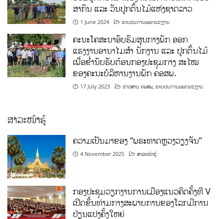
ສາກົນ ແລະ ວັນປູກຕົ້ນໄມ້ແຫ່ງຊາດລາວ
1 June 2024
ຂະບວນການອອກແຮງງານ
ຄະນະໂຄສະນາອົບຮົມສູນກາງພັກ ອອກ
ແຮງງານອານາໄມສໍາ ນັກງານ ແລະ ປູກຕົ້ນໄມ້
ເພື່ອຂໍ່ານັບຮັບຕ້ອນກອງປະຊຸມກາງ ສະໄໝ
ຂອງຄະນະບໍລິຫານງານພັກ ຄອສພ.
17 July 2023
ຂ່າວສານ ຄອສພ
,
ຂະບວນການອອກແຮງງານ
ສາລະໜ້າຮູ້
ຄວາມເປັນມາຂອງ “ພຣະທາດຫຼວງວຽງຈັນ”
4 November 2025
ສາລະໜ້າຮູ້
ກອງປະຊຸມວຽກງານການເມືອງແນວຄິດຄັ້ງທີ V
ເປີດຂຶ້ນທ່າມກາງສະພາບການຂອງໂລກມີການ
ປ່ຽນແປງຄັ້ງໃຫຍ່