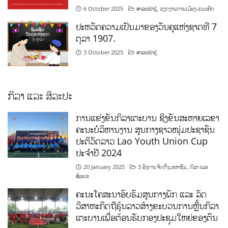
6 October 2025
ສາລະໜ້າຮູ້
,
ວຽກງານການເມືອງ-ແນວຄິດ
ປະຫວັດຄວາມເປັນມາຂອງວັນຄູແຫ່ງຊາດທີ 7
ຕຸລາ 1907.
3 October 2025
ສາລະໜ້າຮູ້
ກິລາ ແລະ ສິລະປະ
ການແຂ່ງຂັນກິລາເຕະບານ ຊິງຂັນສະຫາຍເລຂາ
ຄະນະບໍລິຫານງານ ສູນກາງຊາວໜຸ່ມປະຊາຊົນ
ປະຕິວັດລາວ Lao Youth Union Cup
ປະຈຳປີ 2024
20 January 2025
3 ອົງການຈັດຕັ້ງມະຫາຊົນ
,
ກິລາ ແລະ
ສິລະປະ
ຄະນະໂຄສະນາອົບຮົມສູນກາງພັກ ແລະ ລັດ
ວິສາຫະກິດຖືຮຸ້ນລາວສ້າງຂະບວນການຫຼີ້ນກິລາ
ເຕະບານເພື່ອຕ້ອນຮັບກອງປະຊຸມໃຫຍ່ຂອງຕົນ