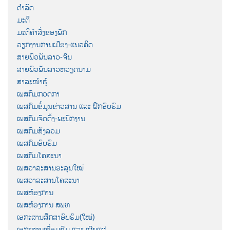
ດຳລັດ
ມະຕິ
ມະຕິຄຳສັ່ງຂອງພັກ
ວຽກງານການເມືອງ-ແນວຄິດ
ສາຍພົວພັນລາວ-ຈີນ
ສາຍພົວພັນລາວຫວຽດນາມ
ສາລະໜ້າຮູ້
ເພສກົມກວດກາ
ເພສກົມຂໍ້ມູນຂ່າວສານ ແລະ ຝຶກອົບຮົມ
ເພສກົມຈັດຕັ້ງ-ພະນັກງານ
ເພສກົມສັງລວມ
ເພສກົມອົບຮົມ
ເພສກົມໂຄສະນາ
ເພສວາລະສານອະລຸນໃໝ່
ເພສວາລະສານໂຄສະນາ
ເພສຫ້ອງການ
ເພສຫ້ອງການ ສພທ
ເອກະສານສຶກສາອົບຮົມ(ໃໝ່)
ເອກະສານເຊື່ອມຊືມ ແລະ ເຜີຍແຜ່