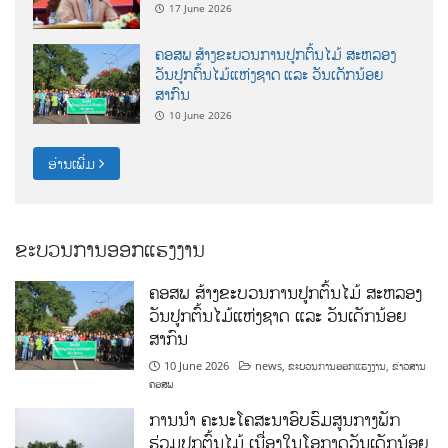
17 June 2026
ຄອສພ ສ້າງຂະບວນການປູກຕົ້ນໄມ້ ສະຫລອງ
ວັນປູກຕົ້ນໄມ້ແຫ່ງຊາດ ແລະ ວັນເດັກນ້ອຍ
ສາກົນ
10 June 2026
ອ່ານເພີ່ມ
ຂະບວນການອອກແຮງງານ
ຄອສພ ສ້າງຂະບວນການປູກຕົ້ນໄມ້ ສະຫລອງ
ວັນປູກຕົ້ນໄມ້ແຫ່ງຊາດ ແລະ ວັນເດັກນ້ອຍ
ສາກົນ
10 June 2026
news
,
ຂະບວນການອອກແຮງງານ
,
ຂ່າວສານ
ຄອສພ
ການນໍາ ຄະນະໂຄສະນາອົບຮົມສູນກາງພັກ
ຮ່ວມປູກຕົ້ນໄມ້ ເນື່ອງໃນໂອກາດວັນເດັກນ້ອຍ