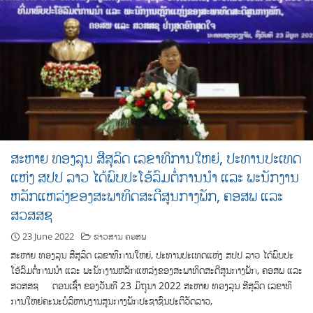
ສະຫາຍ ທອງ​ລຸນ ສີ​ສຸ​ລິດ ເລ​ຂາ​ທິ​ການ​ໃຫຍ່​, ປະ​ທານ​ປະ​ເທດ​
ແຫ່ງ ສ​ປ​ປ ລາວ ໄດ້ພົບປະໂອ້ລົມຕໍ່ການນຳ ແລະ ພະນັກງານ
ຫລັກແຫລ່ງຂອງສະພາທິດສະດີສູນກາງພັກ, ຄອສພ ແລະ
ສວສສຊ
23 June 2022
ຂ່າວສານ ຄອສພ
ສະຫາຍ ທອງ​ລຸນ ສີ​ສຸ​ລິດ ເລ​ຂາ​ທິ​ການ​ໃຫຍ່​, ປະ​ທານ​ປະ​ເທດ​ແຫ່ງ ສ​ປ​ປ ລາວ ໄດ້ພົບປະ
ໂອ້ລົມຕໍ່ການນຳ ແລະ ພະນັກງານຫລັກແຫລ່ງຂອງສະພາທິດສະດີສູນກາງພັກ, ຄອສພ ແລະ
ສວສສຊ ​ຕອນ​ເຊົ້າ ຂອງວັນ​ທີ 23 ມິ​ຖຸ​ນາ 2022 ສະຫາຍ ທອງ​ລຸນ ສີ​ສຸ​ລິດ ເລ​ຂາ​ທິ​
ການ​ໃຫຍ່​ຄະ​ນະ​ບໍ​ລິ​ຫານ​ງານ​ສູນ​ກາງ​ພັກປະ​ຊາ​ຊົນ​ປະ​ຕິ​ວັດລາວ,