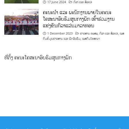
17 June 2024
ກິລາ ແລະ ສິລະປະ
ຄະນະນຳ ແລະ ພະນັກງານພາຍໃນຄະນະ
ໂຄສະນາອົບຮົມສູນກາງພັກ ເຂົ້າຮ່ວມງານ
ແຂ່ງຂັນກິລາແລ່ນມາລາທອນ
1 December 2023
ຂ່າວສານ ຄອສພ
,
ກິລາ ແລະ ສິລະປະ
,
ເພສ
ກົມຂໍ້ມູນຂ່າວສານ ແລະ ຝຶກອົບຮົມ
,
ເພສກົມໂຄສະນາ
ທີ່ຕັ້ງ ຄະນະໂຄສະນາອົບຮົມສູນກາງພັກ