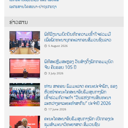
ເອກະສານໂຄສະນາ-ປາຖະກະຖາ
ຂ່າວສານ
ພິທີລົງນາມບົດບັນທຶກຄວາມເຂົ້າໃຈຮ່ວມມື
ເພື່ອພັດທະນາບຸກຄະລາກອນສື່ມວນຊົນລາວ
5 August 2026
ພິທີສະເຫຼີມສະຫຼອງ ວັນສ້າງຕັ້ງພັກກອມມູນິດ
ຈີນ ຄົບຮອບ 105 ປີ
3 July 2026
ທ່ານ ສາຄອນ ພົມມະລາດ ຄະນະປະຈໍາພັກ, ຮອງ
ຫົວໜ້າຄະນະໂຄສະນາອົບຮົມສູນກາງພັກ
ເຂົ້າຮ່ວມກິດຈະກຳ “ວັນແຫ່ງການສົນທະນາ
ລະຫວ່າງອາລະຍະທຳສາກົນ” ປະຈຳປີ 2026
17 June 2026
ຄະນະໂຄສະນາອົບຮົມສູນກາງພັກ ເປີດກອງປະ
ຊຸມສຳມະນາວິທະຍາສາດ ສຶ່ມວນຊົນ