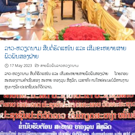
ລາວ-ຫວຽດນາມ ສືບຕໍ່ຮັດແໜ້ນ ແລະ ເສີມຂະຫຍາຍສາຍ
ພົວພັນສອງຝ່າຍ
17 May 2023
ສາຍພົວພັນລາວຫວຽດນາມ
ລາວ-ຫວຽດນາມ ສືບຕໍ່ຮັດແໜ້ນ ແລະ ເສີມຂະຫຍາຍສາຍພົວພັນສອງຝ່າຍ ໂດຍຕອບ
ສະໜອງຕາມຄໍາເຊີນຂອງ ສະຫາຍ ທອງລຸນ ສີສຸລິດ, ເລຂາທິການໃຫຍ່ຄະນະບໍລິຫານງານ
ສູນກາງພັກປະຊາຊົນປະຕິວັດລາວ,