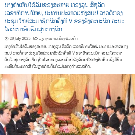
ບາງຄຳເຫັນໂອ້ລົມຂອງສະຫາຍ ທອງລຸນ ສີສຸລິດ
ເລຂາທິການໃຫຍ່, ປະທານປະເທດແຫ່ງສປປ ລາວຕໍ່ກອງ
ປະຊຸມໃຫຍ່ສະມາຊິກພັກຄັ້ງທີ V ຂອງອົງຄະນະພັກ ຄະນະ
ໂຄສະນາອົບຮົມສູນກາງພັກ
29 July 2025
ວຽກງານການເມືອງ-ແນວຄິດ
ບາງຄຳເຫັນໂອ້ລົມຂອງສະຫາຍ ທອງລຸນ ສີສຸລິດ ເລຂາທິການໃຫຍ່, ປະທານປະເທດແຫ່ງ
ສປປ ລາວຕໍ່ກອງປະຊຸມໃຫຍ່ສະມາຊິກພັກຄັ້ງທີ V ຂອງອົງຄະນະພັກ ຄະນະໂຄສະນາ
ອົບຮົມສູນກາງພັກ ປັດຈຸບັນໂລກຂອງພວກເຮົາກຳລັງຜັນແປໄປຢ່າງສັບສົນ ເຊິ່ງມີຜົນ
ກະທົບຕໍ່ປະເທດເຮົາໃນຫຼາຍດ້ານຕົ້ນຕໍແມ່ນທາງດ້ານແນວຄິດ,