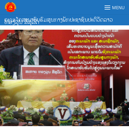
Skip
MENU
to
content
ຄະນະໂຄສະນາອົບຮົມສູນກາງພັກປະຊາຊົນປະຕິວັດລາວ
ທອງລຸນ ສີສຸລິດ