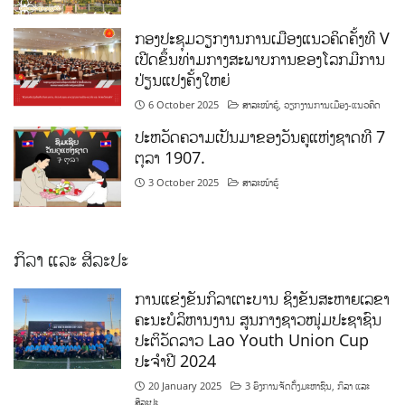
ກອງປະຊຸມວຽກງານການເມືອງແນວຄິດຄັ້ງທີ V
ເປີດຂຶ້ນທ່າມກາງສະພາບການຂອງໂລກມີການ
ປ່ຽນແປງຄັ້ງໃຫຍ່
6 October 2025
ສາລະໜ້າຮູ້
,
ວຽກງານການເມືອງ-ແນວຄິດ
ປະຫວັດຄວາມເປັນມາຂອງວັນຄູແຫ່ງຊາດທີ 7
ຕຸລາ 1907.
3 October 2025
ສາລະໜ້າຮູ້
ກິລາ ແລະ ສິລະປະ
ການແຂ່ງຂັນກິລາເຕະບານ ຊິງຂັນສະຫາຍເລຂາ
ຄະນະບໍລິຫານງານ ສູນກາງຊາວໜຸ່ມປະຊາຊົນ
ປະຕິວັດລາວ Lao Youth Union Cup
ປະຈຳປີ 2024
20 January 2025
3 ອົງການຈັດຕັ້ງມະຫາຊົນ
,
ກິລາ ແລະ
ສິລະປະ