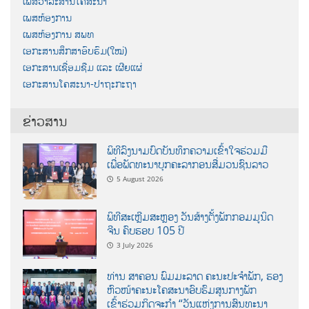
ເພສວາລະສານໂຄສະນາ
ເພສຫ້ອງການ
ເພສຫ້ອງການ ສພທ
ເອກະສານສຶກສາອົບຮົມ(ໃໝ່)
ເອກະສານເຊື່ອມຊືມ ແລະ ເຜີຍແຜ່
ເອກະສານໂຄສະນາ-ປາຖະກະຖາ
ຂ່າວສານ
ພິທີລົງນາມບົດບັນທຶກຄວາມເຂົ້າໃຈຮ່ວມມື
ເພື່ອພັດທະນາບຸກຄະລາກອນສື່ມວນຊົນລາວ
5 August 2026
ພິທີສະເຫຼີມສະຫຼອງ ວັນສ້າງຕັ້ງພັກກອມມູນິດ
ຈີນ ຄົບຮອບ 105 ປີ
3 July 2026
ທ່ານ ສາຄອນ ພົມມະລາດ ຄະນະປະຈໍາພັກ, ຮອງ
ຫົວໜ້າຄະນະໂຄສະນາອົບຮົມສູນກາງພັກ
ເຂົ້າຮ່ວມກິດຈະກຳ “ວັນແຫ່ງການສົນທະນາ