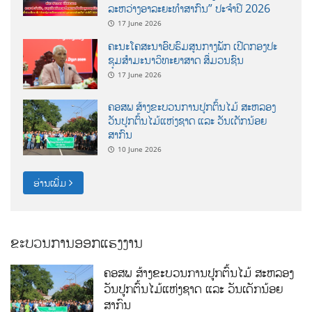
ລະຫວ່າງອາລະຍະທຳສາກົນ” ປະຈຳປີ 2026
17 June 2026
ຄະນະໂຄສະນາອົບຮົມສູນກາງພັກ ເປີດກອງປະ
ຊຸມສຳມະນາວິທະຍາສາດ ສຶ່ມວນຊົນ
17 June 2026
ຄອສພ ສ້າງຂະບວນການປູກຕົ້ນໄມ້ ສະຫລອງ
ວັນປູກຕົ້ນໄມ້ແຫ່ງຊາດ ແລະ ວັນເດັກນ້ອຍ
ສາກົນ
10 June 2026
ອ່ານເພີ່ມ
ຂະບວນການອອກແຮງງານ
ຄອສພ ສ້າງຂະບວນການປູກຕົ້ນໄມ້ ສະຫລອງ
ວັນປູກຕົ້ນໄມ້ແຫ່ງຊາດ ແລະ ວັນເດັກນ້ອຍ
ສາກົນ