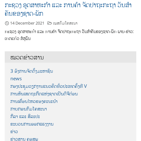
ກະຊວງ ອຸດສາຫະກຳ ແລະ ການຄ້າ ຈັດປາຖະກະຖາ ວັນສໍາ
ຄັນຂອງຊາດ-ພັກ
14 December 2021
ເພສກົມໂຄສະນາ
ກະຊວງ ອຸດສາຫະກຳ ແລະ ການຄ້າ ຈັດປາຖະກະຖາ ວັນສໍາຄັນຂອງຊາດ-ພັກ ພາບ-ຂ່າວ:
ເກດແກ້ວ ສໍສຸພັນ
ໝວດຂ່າວສານ
3 ອົງການຈັດຕັ້ງມະຫາຊົນ
news
ກອງປະຊຸມວຽກງານແນວຄິດທົ່ວປະເທດຄັ້ງທີ V
ການຫັນເສດຖະກິດແຫ່ງຊາດເປັນດີຈີຕ໋ອນ
ການເຄື່ອນໄຫວຂອງຄະນະນຳ
ກາບກອນກົມໂຄສະນາ
ກິລາ ແລະ ສິລະປະ
ຂະບວນການອອກແຮງງານ
ຂ່າວ
ຂ່າວສານ ຄອສພ