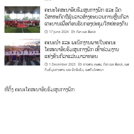
ຄະນະໂຄສະນາອົບຮົມສູນກາງພັກ ແລະ ລັດ
ວິສາຫະກິດຖືຮຸ້ນລາວສ້າງຂະບວນການຫຼີ້ນກິລາ
ເຕະບານເພື່ອຕ້ອນຮັບກອງປະຊຸມໃຫຍ່ຂອງຕົນ
17 June 2024
ກິລາ ແລະ ສິລະປະ
ຄະນະນຳ ແລະ ພະນັກງານພາຍໃນຄະນະ
ໂຄສະນາອົບຮົມສູນກາງພັກ ເຂົ້າຮ່ວມງານ
ແຂ່ງຂັນກິລາແລ່ນມາລາທອນ
1 December 2023
ຂ່າວສານ ຄອສພ
,
ກິລາ ແລະ ສິລະປະ
,
ເພສ
ກົມຂໍ້ມູນຂ່າວສານ ແລະ ຝຶກອົບຮົມ
,
ເພສກົມໂຄສະນາ
ທີ່ຕັ້ງ ຄະນະໂຄສະນາອົບຮົມສູນກາງພັກ