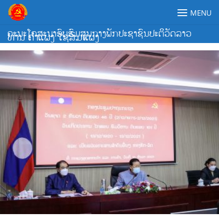
Skip
MENU
to
content
ຄະນະໂຄສະນາອົບຮົມສູນກາງພັກປະຊາຊົນປະຕິວັດລາວ
ທ່ານ ຄໍາແພງ ໄຊສົມແພງ