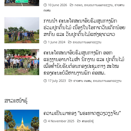
10 June 2026
news
,
ຂະບວນການອອກແຮງງານ
,
ຂ່າວສານ
ຄອສພ
ການນໍາ ຄະນະໂຄສະນາອົບຮົມສູນກາງພັກ
ຮ່ວມປູກຕົ້ນໄມ້ ເນື່ອງໃນໂອກາດວັນເດັກນ້ອຍ
ສາກົນ ແລະ ວັນປູກຕົ້ນໄມ້ແຫ່ງຊາດລາວ
1 June 2024
ຂະບວນການອອກແຮງງານ
ຄະນະໂຄສະນາອົບຮົມສູນກາງພັກ ອອກ
ແຮງງານອານາໄມສໍາ ນັກງານ ແລະ ປູກຕົ້ນໄມ້
ເພື່ອຂໍ່ານັບຮັບຕ້ອນກອງປະຊຸມກາງ ສະໄໝ
ຂອງຄະນະບໍລິຫານງານພັກ ຄອສພ.
17 July 2023
ຂ່າວສານ ຄອສພ
,
ຂະບວນການອອກແຮງງານ
ສາລະໜ້າຮູ້
ຄວາມເປັນມາຂອງ “ພຣະທາດຫຼວງວຽງຈັນ”
4 November 2025
ສາລະໜ້າຮູ້