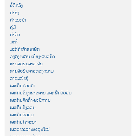
ຂໍ້ຕົກລົງ
ຄຳສັ່ງ
ຄຳແນະນຳ
ຄູ່ມື
ດຳລັດ
ມະຕິ
ມະຕິຄຳສັ່ງຂອງພັກ
ວຽກງານການເມືອງ-ແນວຄິດ
ສາຍພົວພັນລາວ-ຈີນ
ສາຍພົວພັນລາວຫວຽດນາມ
ສາລະໜ້າຮູ້
ເພສກົມກວດກາ
ເພສກົມຂໍ້ມູນຂ່າວສານ ແລະ ຝຶກອົບຮົມ
ເພສກົມຈັດຕັ້ງ-ພະນັກງານ
ເພສກົມສັງລວມ
ເພສກົມອົບຮົມ
ເພສກົມໂຄສະນາ
ເພສວາລະສານອະລຸນໃໝ່