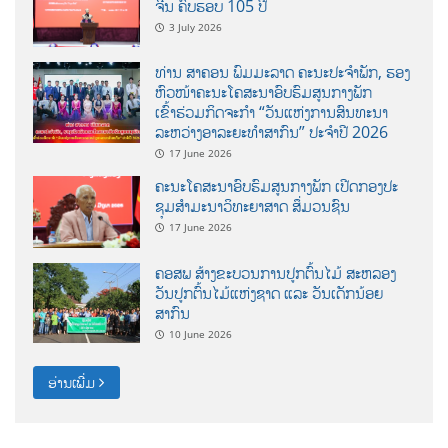
ຈີນ ຄົບຮອບ 105 ປີ
3 July 2026
ທ່ານ ສາຄອນ ພົມມະລາດ ຄະນະປະຈໍາພັກ, ຮອງ
ຫົວໜ້າຄະນະໂຄສະນາອົບຮົມສູນກາງພັກ
ເຂົ້າຮ່ວມກິດຈະກຳ “ວັນແຫ່ງການສົນທະນາ
ລະຫວ່າງອາລະຍະທຳສາກົນ” ປະຈຳປີ 2026
17 June 2026
ຄະນະໂຄສະນາອົບຮົມສູນກາງພັກ ເປີດກອງປະ
ຊຸມສຳມະນາວິທະຍາສາດ ສຶ່ມວນຊົນ
17 June 2026
ຄອສພ ສ້າງຂະບວນການປູກຕົ້ນໄມ້ ສະຫລອງ
ວັນປູກຕົ້ນໄມ້ແຫ່ງຊາດ ແລະ ວັນເດັກນ້ອຍ
ສາກົນ
10 June 2026
ອ່ານເພີ່ມ