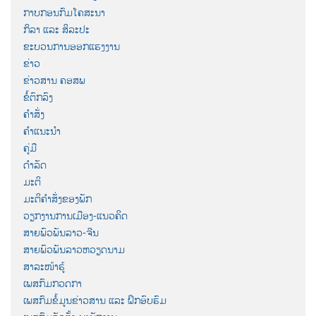
ກາບກອນກົມໂຄສະນາ
ກິລາ ແລະ ສິລະປະ
ຂະບວນການອອກແຮງງານ
ຂ່າວ
ຂ່າວສານ ຄອສພ
ຂໍ້ຕົກລົງ
ຄຳສັ່ງ
ຄຳແນະນຳ
ຄູ່ມື
ດຳລັດ
ມະຕິ
ມະຕິຄຳສັ່ງຂອງພັກ
ວຽກງານການເມືອງ-ແນວຄິດ
ສາຍພົວພັນລາວ-ຈີນ
ສາຍພົວພັນລາວຫວຽດນາມ
ສາລະໜ້າຮູ້
ເພສກົມກວດກາ
ເພສກົມຂໍ້ມູນຂ່າວສານ ແລະ ຝຶກອົບຮົມ