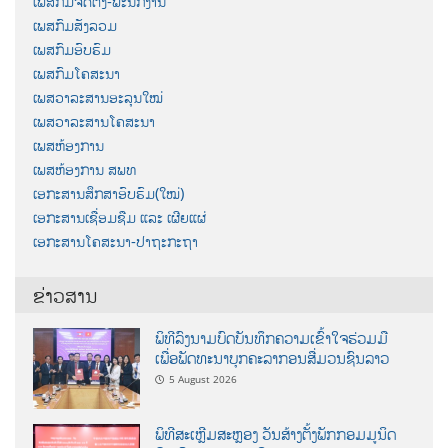
ເພສກົມຈັດຕັ້ງ-ພະນັກງານ
ເພສກົມສັງລວມ
ເພສກົມອົບຮົມ
ເພສກົມໂຄສະນາ
ເພສວາລະສານອະລຸນໃໝ່
ເພສວາລະສານໂຄສະນາ
ເພສຫ້ອງການ
ເພສຫ້ອງການ ສພທ
ເອກະສານສຶກສາອົບຮົມ(ໃໝ່)
ເອກະສານເຊື່ອມຊືມ ແລະ ເຜີຍແຜ່
ເອກະສານໂຄສະນາ-ປາຖະກະຖາ
ຂ່າວສານ
ພິທີລົງນາມບົດບັນທຶກຄວາມເຂົ້າໃຈຮ່ວມມື
ເພື່ອພັດທະນາບຸກຄະລາກອນສື່ມວນຊົນລາວ
5 August 2026
ພິທີສະເຫຼີມສະຫຼອງ ວັນສ້າງຕັ້ງພັກກອມມູນິດ