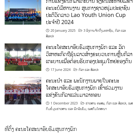
ການແຂ່ງຂັນກິລາເຕະບານ ຊິງຂັນສະຫາຍເລຂາ
ຄະນະບໍລິຫານງານ ສູນກາງຊາວໜຸ່ມປະຊາຊົນ
ປະຕິວັດລາວ Lao Youth Union Cup
ປະຈຳປີ 2024
20 January 2025
3 ອົງການຈັດຕັ້ງມະຫາຊົນ
,
ກິລາ ແລະ
ສິລະປະ
ຄະນະໂຄສະນາອົບຮົມສູນກາງພັກ ແລະ ລັດ
ວິສາຫະກິດຖືຮຸ້ນລາວສ້າງຂະບວນການຫຼີ້ນກິລາ
ເຕະບານເພື່ອຕ້ອນຮັບກອງປະຊຸມໃຫຍ່ຂອງຕົນ
17 June 2024
ກິລາ ແລະ ສິລະປະ
ຄະນະນຳ ແລະ ພະນັກງານພາຍໃນຄະນະ
ໂຄສະນາອົບຮົມສູນກາງພັກ ເຂົ້າຮ່ວມງານ
ແຂ່ງຂັນກິລາແລ່ນມາລາທອນ
1 December 2023
ຂ່າວສານ ຄອສພ
,
ກິລາ ແລະ ສິລະປະ
,
ເພສ
ກົມຂໍ້ມູນຂ່າວສານ ແລະ ຝຶກອົບຮົມ
,
ເພສກົມໂຄສະນາ
ທີ່ຕັ້ງ ຄະນະໂຄສະນາອົບຮົມສູນກາງພັກ