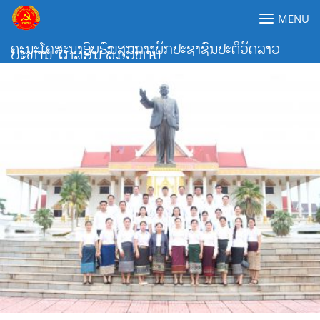
Skip
MENU
to
content
ຄະນະໂຄສະນາອົບຮົມສູນກາງພັກປະຊາຊົນປະຕິວັດລາວ
ປະທານ ໄກສອນ ພົມວິຫານ