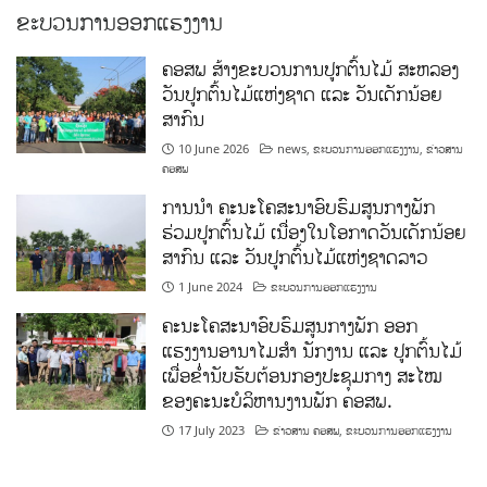
ຂະບວນການອອກແຮງງານ
ຄອສພ ສ້າງຂະບວນການປູກຕົ້ນໄມ້ ສະຫລອງ
ວັນປູກຕົ້ນໄມ້ແຫ່ງຊາດ ແລະ ວັນເດັກນ້ອຍ
ສາກົນ
10 June 2026
news
,
ຂະບວນການອອກແຮງງານ
,
ຂ່າວສານ
ຄອສພ
ການນໍາ ຄະນະໂຄສະນາອົບຮົມສູນກາງພັກ
ຮ່ວມປູກຕົ້ນໄມ້ ເນື່ອງໃນໂອກາດວັນເດັກນ້ອຍ
ສາກົນ ແລະ ວັນປູກຕົ້ນໄມ້ແຫ່ງຊາດລາວ
1 June 2024
ຂະບວນການອອກແຮງງານ
ຄະນະໂຄສະນາອົບຮົມສູນກາງພັກ ອອກ
ແຮງງານອານາໄມສໍາ ນັກງານ ແລະ ປູກຕົ້ນໄມ້
ເພື່ອຂໍ່ານັບຮັບຕ້ອນກອງປະຊຸມກາງ ສະໄໝ
ຂອງຄະນະບໍລິຫານງານພັກ ຄອສພ.
17 July 2023
ຂ່າວສານ ຄອສພ
,
ຂະບວນການອອກແຮງງານ