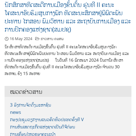
ນັກສຶກສາທິດສະດີການເມືອງຂັ້ນຕົ້ນ ຮຸ່ນທີ II ຄະນະ
ໂຄສະນາອົບຮົມສູນກາງພັກ ທັດສະນະສຶກສາຢູ່ພິພິຕະພັນ
ປະທານ ໄກສອນ ພົມວິຫານ ແລະ ສະຖາບັນການເມືອງ ແລະ
ການປົກຄອງແຫ່ງຊາດ(ສມປຊ)
16 May 2024
ຂ່າວສານ ຄອສພ
ນັກສຶກສາທິດສະດີການເມືອງຂັ້ນຕົ້ນ ຮຸ່ນທີ II ຄະນະໂຄສະນາອົບຮົມສູນກາງພັກ
ທັດສະນະສຶກສາຢູ່ພິພິຕະພັນປະທານ ໄກສອນ ພົມວິຫານ ແລະ ສະຖາບັນການເມືອງ ແລະ
ການປົກຄອງແຫ່ງຊາດ(ສມປຊ) ໃນວັນທີ 16 ພຶດສະພາ 2024 ບັນດານັກສຶກສາ
ທິດສະດີການເມືອງຂັ້ນຕົ້ນ ຮຸ່ນທີ II ຄະນະໂຄສະນາອົບຮົມສູນກາງພັກຈໍານວນ 30
ສະຫາຍ, ຍິງ 15 ສະຫາຍ
ໝວດຂ່າວສານ
3 ອົງການຈັດຕັ້ງມະຫາຊົນ
news
ກອງປະຊຸມວຽກງານແນວຄິດທົ່ວປະເທດຄັ້ງທີ V
ການຫັນເສດຖະກິດແຫ່ງຊາດເປັນດີຈີຕ໋ອນ
ການເຄື່ອນໄຫວຂອງຄະນະນຳ