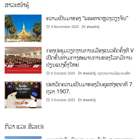
ສາລະໜ້າຮູ້
ຄວາມເປັນມາຂອງ “ພຣະທາດຫຼວງວຽງຈັນ”
4 November 2025
ສາລະໜ້າຮູ້
ກອງປະຊຸມວຽກງານການເມືອງແນວຄິດຄັ້ງທີ V
ເປີດຂຶ້ນທ່າມກາງສະພາບການຂອງໂລກມີການ
ປ່ຽນແປງຄັ້ງໃຫຍ່
6 October 2025
ສາລະໜ້າຮູ້
,
ວຽກງານການເມືອງ-ແນວຄິດ
ປະຫວັດຄວາມເປັນມາຂອງວັນຄູແຫ່ງຊາດທີ 7
ຕຸລາ 1907.
3 October 2025
ສາລະໜ້າຮູ້
ກິລາ ແລະ ສິລະປະ