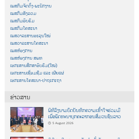
ເພສກົມຈັດຕັ້ງ-ພະນັກງານ
ເພສກົມສັງລວມ
ເພສກົມອົບຮົມ
ເພສກົມໂຄສະນາ
ເພສວາລະສານອະລຸນໃໝ່
ເພສວາລະສານໂຄສະນາ
ເພສຫ້ອງການ
ເພສຫ້ອງການ ສພທ
ເອກະສານສຶກສາອົບຮົມ(ໃໝ່)
ເອກະສານເຊື່ອມຊືມ ແລະ ເຜີຍແຜ່
ເອກະສານໂຄສະນາ-ປາຖະກະຖາ
ຂ່າວສານ
ພິທີລົງນາມບົດບັນທຶກຄວາມເຂົ້າໃຈຮ່ວມມື
ເພື່ອພັດທະນາບຸກຄະລາກອນສື່ມວນຊົນລາວ
5 August 2026