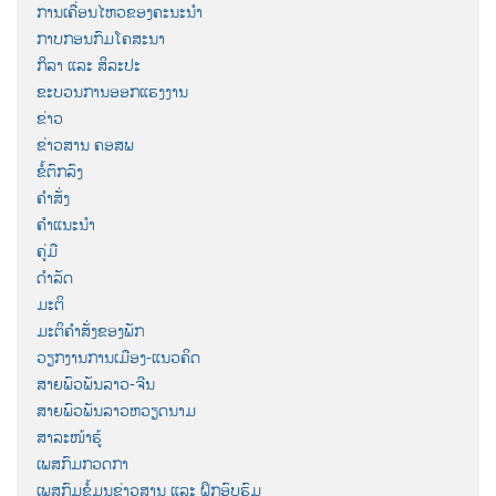
ການເຄື່ອນໄຫວຂອງຄະນະນຳ
ກາບກອນກົມໂຄສະນາ
ກິລາ ແລະ ສິລະປະ
ຂະບວນການອອກແຮງງານ
ຂ່າວ
ຂ່າວສານ ຄອສພ
ຂໍ້ຕົກລົງ
ຄຳສັ່ງ
ຄຳແນະນຳ
ຄູ່ມື
ດຳລັດ
ມະຕິ
ມະຕິຄຳສັ່ງຂອງພັກ
ວຽກງານການເມືອງ-ແນວຄິດ
ສາຍພົວພັນລາວ-ຈີນ
ສາຍພົວພັນລາວຫວຽດນາມ
ສາລະໜ້າຮູ້
ເພສກົມກວດກາ
ເພສກົມຂໍ້ມູນຂ່າວສານ ແລະ ຝຶກອົບຮົມ