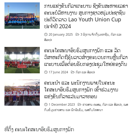
ການແຂ່ງຂັນກິລາເຕະບານ ຊິງຂັນສະຫາຍເລຂາ
ຄະນະບໍລິຫານງານ ສູນກາງຊາວໜຸ່ມປະຊາຊົນ
ປະຕິວັດລາວ Lao Youth Union Cup
ປະຈຳປີ 2024
20 January 2025
3 ອົງການຈັດຕັ້ງມະຫາຊົນ
,
ກິລາ ແລະ
ສິລະປະ
ຄະນະໂຄສະນາອົບຮົມສູນກາງພັກ ແລະ ລັດ
ວິສາຫະກິດຖືຮຸ້ນລາວສ້າງຂະບວນການຫຼີ້ນກິລາ
ເຕະບານເພື່ອຕ້ອນຮັບກອງປະຊຸມໃຫຍ່ຂອງຕົນ
17 June 2024
ກິລາ ແລະ ສິລະປະ
ຄະນະນຳ ແລະ ພະນັກງານພາຍໃນຄະນະ
ໂຄສະນາອົບຮົມສູນກາງພັກ ເຂົ້າຮ່ວມງານ
ແຂ່ງຂັນກິລາແລ່ນມາລາທອນ
1 December 2023
ຂ່າວສານ ຄອສພ
,
ກິລາ ແລະ ສິລະປະ
,
ເພສ
ກົມຂໍ້ມູນຂ່າວສານ ແລະ ຝຶກອົບຮົມ
,
ເພສກົມໂຄສະນາ
ທີ່ຕັ້ງ ຄະນະໂຄສະນາອົບຮົມສູນກາງພັກ