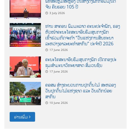
ພິທີສະເຫຼີມສະຫຼອງ ວັນສ້າງຕັ້ງພັກກອມມູນິດ
ຈີນ ຄົບຮອບ 105 ປີ
3 July 2026
ທ່ານ ສາຄອນ ພົມມະລາດ ຄະນະປະຈໍາພັກ, ຮອງ
ຫົວໜ້າຄະນະໂຄສະນາອົບຮົມສູນກາງພັກ
ເຂົ້າຮ່ວມກິດຈະກຳ “ວັນແຫ່ງການສົນທະນາ
ລະຫວ່າງອາລະຍະທຳສາກົນ” ປະຈຳປີ 2026
17 June 2026
ຄະນະໂຄສະນາອົບຮົມສູນກາງພັກ ເປີດກອງປະ
ຊຸມສຳມະນາວິທະຍາສາດ ສຶ່ມວນຊົນ
17 June 2026
ຄອສພ ສ້າງຂະບວນການປູກຕົ້ນໄມ້ ສະຫລອງ
ວັນປູກຕົ້ນໄມ້ແຫ່ງຊາດ ແລະ ວັນເດັກນ້ອຍ
ສາກົນ
10 June 2026
ອ່ານເພີ່ມ