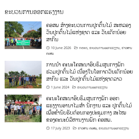
ຂະບວນການອອກແຮງງານ
ຄອສພ ສ້າງຂະບວນການປູກຕົ້ນໄມ້ ສະຫລອງ
ວັນປູກຕົ້ນໄມ້ແຫ່ງຊາດ ແລະ ວັນເດັກນ້ອຍ
ສາກົນ
10 June 2026
news
,
ຂະບວນການອອກແຮງງານ
,
ຂ່າວສານ
ຄອສພ
ການນໍາ ຄະນະໂຄສະນາອົບຮົມສູນກາງພັກ
ຮ່ວມປູກຕົ້ນໄມ້ ເນື່ອງໃນໂອກາດວັນເດັກນ້ອຍ
ສາກົນ ແລະ ວັນປູກຕົ້ນໄມ້ແຫ່ງຊາດລາວ
1 June 2024
ຂະບວນການອອກແຮງງານ
ຄະນະໂຄສະນາອົບຮົມສູນກາງພັກ ອອກ
ແຮງງານອານາໄມສໍາ ນັກງານ ແລະ ປູກຕົ້ນໄມ້
ເພື່ອຂໍ່ານັບຮັບຕ້ອນກອງປະຊຸມກາງ ສະໄໝ
ຂອງຄະນະບໍລິຫານງານພັກ ຄອສພ.
17 July 2023
ຂ່າວສານ ຄອສພ
,
ຂະບວນການອອກແຮງງານ