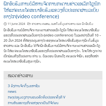
ຝຶກອົບຮົມການບໍລິຫານຈັດການກະດານຂ່າວເອເລັກໂຕຼນິກ
ໃຫ້ແກ່ຄະນະໂຄສະນາອົບຮົມແຂວງທົ່ວປະເທດຜ່ານລະບົບ
ທາງໄກ(video conference)
11 June 2024
ຂ່າວສານ ຄອສພ
,
ເພສກົມຂໍ້ມູນຂ່າວສານ ແລະ ຝຶກອົບຮົມ
ຝຶກອົບຮົມການບໍລິຫານຈັດການກະດານຂ່າວເອເລັກໂຕຼນິກໃຫ້ແກ່ຄະນະໂຄສະນາອົບຮົມ
ແຂວງທົ່ວປະເທດຜ່ານລະບົບທາງໄກ(video conference) ໃນລະຫວ່າງວັນທີ 10 –
20 ມີນາ 2024 ທີ່ຫ້ອງປະຊຸມທາງໄກຂອງຄະນະໂຄສະນາອົບຮົມສູນກາງພັກກົມຂໍ້ມູນ
ຂ່າວສານ ແລະ ຝຶກອົບຮົມ ໄດ້ຈັດຝຶກອົບຮົມການບໍລິຫານຈັດການກະດານຂ່າວເອເລັກໂຕຼ
ນິກໃຫ້ແກ່ຄະນະໂຄສະນາອົບຮົມແຂວງທົ່ວປະເທດຜ່ານລະບົບທາງໄກ. ໂດຍໃຫ້ກຽດກ່າວ
ເປີດພ້ອມທັງເປັນປະທານ ທ່ານ ນ. ວິລະວອນ ພັນທະວົງ ຄະນະປະຈຳພັກ, ຮອງຫົວໜ້າ
ຄະນະໂຄສະນາອົບຮົມສູນກາງພັກ,
ໝວດຂ່າວສານ
3 ອົງການຈັດຕັ້ງມະຫາຊົນ
news
ກອງປະຊຸມວຽກງານແນວຄິດທົ່ວປະເທດຄັ້ງທີ V
ການຫັນເສດຖະກິດແຫ່ງຊາດເປັນດີຈີຕ໋ອນ