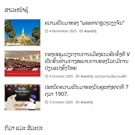
ສາລະໜ້າຮູ້
ຄວາມເປັນມາຂອງ “ພຣະທາດຫຼວງວຽງຈັນ”
4 November 2025
ສາລະໜ້າຮູ້
ກອງປະຊຸມວຽກງານການເມືອງແນວຄິດຄັ້ງທີ V
ເປີດຂຶ້ນທ່າມກາງສະພາບການຂອງໂລກມີການ
ປ່ຽນແປງຄັ້ງໃຫຍ່
6 October 2025
ສາລະໜ້າຮູ້
,
ວຽກງານການເມືອງ-ແນວຄິດ
ປະຫວັດຄວາມເປັນມາຂອງວັນຄູແຫ່ງຊາດທີ 7
ຕຸລາ 1907.
3 October 2025
ສາລະໜ້າຮູ້
ກິລາ ແລະ ສິລະປະ