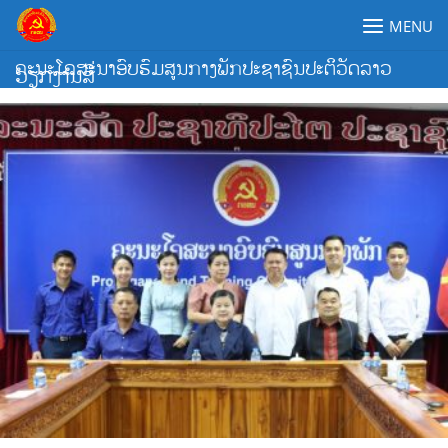
Skip
MENU
to
content
ຄະນະໂຄສະນາອົບຮົມສູນກາງພັກປະຊາຊົນປະຕິວັດລາວ
ວຽກງານສື່