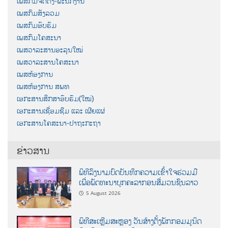
ເພສກົມຈັດຕັ້ງ-ພະນັກງານ
ເພສກົມສັງລວມ
ເພສກົມອົບຮົມ
ເພສກົມໂຄສະນາ
ເພສວາລະສານອະລຸນໃໝ່
ເພສວາລະສານໂຄສະນາ
ເພສຫ້ອງການ
ເພສຫ້ອງການ ສພທ
ເອກະສານສຶກສາອົບຮົມ(ໃໝ່)
ເອກະສານເຊື່ອມຊືມ ແລະ ເຜີຍແຜ່
ເອກະສານໂຄສະນາ-ປາຖະກະຖາ
ຂ່າວສານ
ພິທີລົງນາມບົດບັນທຶກຄວາມເຂົ້າໃຈຮ່ວມມື
ເພື່ອພັດທະນາບຸກຄະລາກອນສື່ມວນຊົນລາວ
5 August 2026
ພິທີສະເຫຼີມສະຫຼອງ ວັນສ້າງຕັ້ງພັກກອມມູນິດ