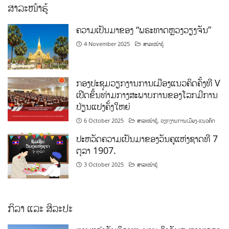
ສາລະໜ້າຮູ້
ຄວາມເປັນມາຂອງ “ພຣະທາດຫຼວງວຽງຈັນ”
4 November 2025
ສາລະໜ້າຮູ້
ກອງປະຊຸມວຽກງານການເມືອງແນວຄິດຄັ້ງທີ V
ເປີດຂຶ້ນທ່າມກາງສະພາບການຂອງໂລກມີການ
ປ່ຽນແປງຄັ້ງໃຫຍ່
6 October 2025
ສາລະໜ້າຮູ້
,
ວຽກງານການເມືອງ-ແນວຄິດ
ປະຫວັດຄວາມເປັນມາຂອງວັນຄູແຫ່ງຊາດທີ 7
ຕຸລາ 1907.
3 October 2025
ສາລະໜ້າຮູ້
ກິລາ ແລະ ສິລະປະ