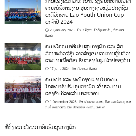
ການແຂ່ງຂັນກິລາເຕະບານ ຊິງຂັນສະຫາຍເລຂາ
ຄະນະບໍລິຫານງານ ສູນກາງຊາວໜຸ່ມປະຊາຊົນ
ປະຕິວັດລາວ Lao Youth Union Cup
ປະຈຳປີ 2024
20 January 2025
3 ອົງການຈັດຕັ້ງມະຫາຊົນ
,
ກິລາ ແລະ
ສິລະປະ
ຄະນະໂຄສະນາອົບຮົມສູນກາງພັກ ແລະ ລັດ
ວິສາຫະກິດຖືຮຸ້ນລາວສ້າງຂະບວນການຫຼີ້ນກິລາ
ເຕະບານເພື່ອຕ້ອນຮັບກອງປະຊຸມໃຫຍ່ຂອງຕົນ
17 June 2024
ກິລາ ແລະ ສິລະປະ
ຄະນະນຳ ແລະ ພະນັກງານພາຍໃນຄະນະ
ໂຄສະນາອົບຮົມສູນກາງພັກ ເຂົ້າຮ່ວມງານ
ແຂ່ງຂັນກິລາແລ່ນມາລາທອນ
1 December 2023
ຂ່າວສານ ຄອສພ
,
ກິລາ ແລະ ສິລະປະ
,
ເພສ
ກົມຂໍ້ມູນຂ່າວສານ ແລະ ຝຶກອົບຮົມ
,
ເພສກົມໂຄສະນາ
ທີ່ຕັ້ງ ຄະນະໂຄສະນາອົບຮົມສູນກາງພັກ