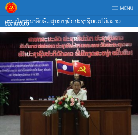
Skip
MENU
to
content
ຄະນະໂຄສະນາອົບຮົມສູນກາງພັກປະຊາຊົນປະຕິວັດລາວ
ໜັກແໜ້ນ