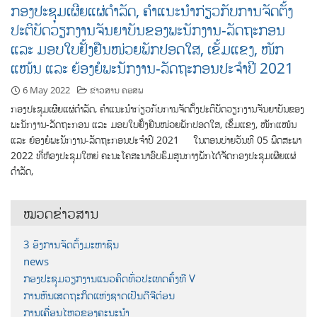
ກອງປະຊຸມເຜີຍແຜ່ດຳລັດ, ຄຳແນະນຳກ່ຽວກັບການຈັດຕັ້ງ
ປະຕິບັດວຽກງານຈັນຍາບັນຂອງພະນັກງານ-ລັດຖະກອນ
ແລະ ມອບໃບຢັ້ງຢືນໜ່ວຍພັກປອດໃສ, ເຂ້ັມແຂງ, ໜັກ
ແໜ້ນ ແລະ ຍ້ອງຍໍພະນັກງານ-ລັດຖະກອນປະຈຳປີ 2021
6 May 2022
ຂ່າວສານ ຄອສພ
ກອງປະຊຸມເຜີຍແຜ່ດຳລັດ, ຄຳແນະນຳກ່ຽວກັບການຈັດຕັ້ງປະຕິບັດວຽກງານຈັນຍາບັນຂອງ
ພະນັກງານ-ລັດຖະກອນ ແລະ ມອບໃບຢັ້ງຢືນໜ່ວຍພັກປອດໃສ, ເຂ້ັມແຂງ, ໜັກແໜ້ນ
ແລະ ຍ້ອງຍໍພະນັກງານ-ລັດຖະກອນປະຈຳປີ 2021 ໃນຕອນບ່າຍວັນທີ 05 ພຶດສະພາ
2022 ທີ່ຫ້ອງປະຊຸມໃຫຍ່ ຄະນະໂຄສະນາອົບຮົມສູນກາງພັກໄດ້ຈັດກອງປະຊຸມເຜີຍແຜ່
ດຳລັດ,
ໝວດຂ່າວສານ
3 ອົງການຈັດຕັ້ງມະຫາຊົນ
news
ກອງປະຊຸມວຽກງານແນວຄິດທົ່ວປະເທດຄັ້ງທີ V
ການຫັນເສດຖະກິດແຫ່ງຊາດເປັນດີຈີຕ໋ອນ
ການເຄື່ອນໄຫວຂອງຄະນະນຳ