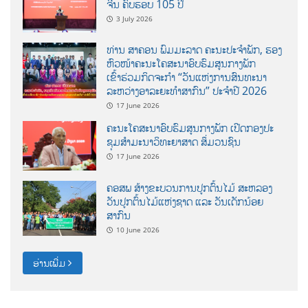
ຈີນ ຄົບຮອບ 105 ປີ
3 July 2026
ທ່ານ ສາຄອນ ພົມມະລາດ ຄະນະປະຈໍາພັກ, ຮອງ
ຫົວໜ້າຄະນະໂຄສະນາອົບຮົມສູນກາງພັກ
ເຂົ້າຮ່ວມກິດຈະກຳ “ວັນແຫ່ງການສົນທະນາ
ລະຫວ່າງອາລະຍະທຳສາກົນ” ປະຈຳປີ 2026
17 June 2026
ຄະນະໂຄສະນາອົບຮົມສູນກາງພັກ ເປີດກອງປະ
ຊຸມສຳມະນາວິທະຍາສາດ ສຶ່ມວນຊົນ
17 June 2026
ຄອສພ ສ້າງຂະບວນການປູກຕົ້ນໄມ້ ສະຫລອງ
ວັນປູກຕົ້ນໄມ້ແຫ່ງຊາດ ແລະ ວັນເດັກນ້ອຍ
ສາກົນ
10 June 2026
ອ່ານເພີ່ມ