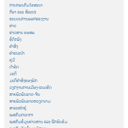
ກາບກອນກົມໂຄສະນາ
ກິລາ ແລະ ສິລະປະ
ຂະບວນການອອກແຮງງານ
ຂ່າວ
ຂ່າວສານ ຄອສພ
ຂໍ້ຕົກລົງ
ຄຳສັ່ງ
ຄຳແນະນຳ
ຄູ່ມື
ດຳລັດ
ມະຕິ
ມະຕິຄຳສັ່ງຂອງພັກ
ວຽກງານການເມືອງ-ແນວຄິດ
ສາຍພົວພັນລາວ-ຈີນ
ສາຍພົວພັນລາວຫວຽດນາມ
ສາລະໜ້າຮູ້
ເພສກົມກວດກາ
ເພສກົມຂໍ້ມູນຂ່າວສານ ແລະ ຝຶກອົບຮົມ