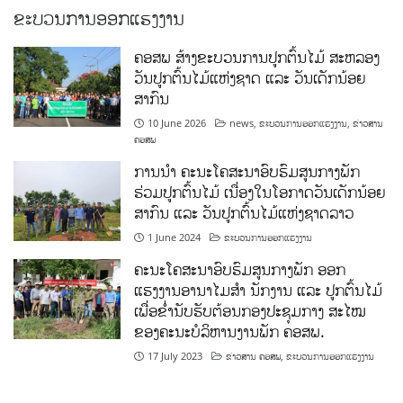
ຂະບວນການອອກແຮງງານ
ຄອສພ ສ້າງຂະບວນການປູກຕົ້ນໄມ້ ສະຫລອງ
ວັນປູກຕົ້ນໄມ້ແຫ່ງຊາດ ແລະ ວັນເດັກນ້ອຍ
ສາກົນ
10 June 2026
news
,
ຂະບວນການອອກແຮງງານ
,
ຂ່າວສານ
ຄອສພ
ການນໍາ ຄະນະໂຄສະນາອົບຮົມສູນກາງພັກ
ຮ່ວມປູກຕົ້ນໄມ້ ເນື່ອງໃນໂອກາດວັນເດັກນ້ອຍ
ສາກົນ ແລະ ວັນປູກຕົ້ນໄມ້ແຫ່ງຊາດລາວ
1 June 2024
ຂະບວນການອອກແຮງງານ
ຄະນະໂຄສະນາອົບຮົມສູນກາງພັກ ອອກ
ແຮງງານອານາໄມສໍາ ນັກງານ ແລະ ປູກຕົ້ນໄມ້
ເພື່ອຂໍ່ານັບຮັບຕ້ອນກອງປະຊຸມກາງ ສະໄໝ
ຂອງຄະນະບໍລິຫານງານພັກ ຄອສພ.
17 July 2023
ຂ່າວສານ ຄອສພ
,
ຂະບວນການອອກແຮງງານ