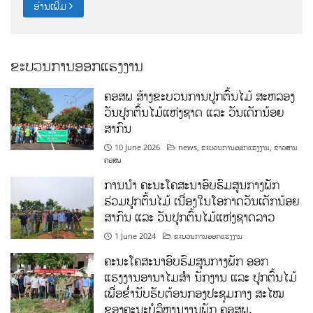
ອ່ານເພີ່ມ
ຂະບວນການອອກແຮງງານ
ຄອສພ ສ້າງຂະບວນການປູກຕົ້ນໄມ້ ສະຫລອງ
ວັນປູກຕົ້ນໄມ້ແຫ່ງຊາດ ແລະ ວັນເດັກນ້ອຍ
ສາກົນ
10 June 2026
news
,
ຂະບວນການອອກແຮງງານ
,
ຂ່າວສານ
ຄອສພ
ການນໍາ ຄະນະໂຄສະນາອົບຮົມສູນກາງພັກ
ຮ່ວມປູກຕົ້ນໄມ້ ເນື່ອງໃນໂອກາດວັນເດັກນ້ອຍ
ສາກົນ ແລະ ວັນປູກຕົ້ນໄມ້ແຫ່ງຊາດລາວ
1 June 2024
ຂະບວນການອອກແຮງງານ
ຄະນະໂຄສະນາອົບຮົມສູນກາງພັກ ອອກ
ແຮງງານອານາໄມສໍາ ນັກງານ ແລະ ປູກຕົ້ນໄມ້
ເພື່ອຂໍ່ານັບຮັບຕ້ອນກອງປະຊຸມກາງ ສະໄໝ
ຂອງຄະນະບໍລິຫານງານພັກ ຄອສພ.