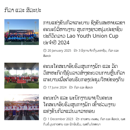
ກິລາ ແລະ ສິລະປະ
ການແຂ່ງຂັນກິລາເຕະບານ ຊິງຂັນສະຫາຍເລຂາ
ຄະນະບໍລິຫານງານ ສູນກາງຊາວໜຸ່ມປະຊາຊົນ
ປະຕິວັດລາວ Lao Youth Union Cup
ປະຈຳປີ 2024
20 January 2025
3 ອົງການຈັດຕັ້ງມະຫາຊົນ
,
ກິລາ ແລະ
ສິລະປະ
ຄະນະໂຄສະນາອົບຮົມສູນກາງພັກ ແລະ ລັດ
ວິສາຫະກິດຖືຮຸ້ນລາວສ້າງຂະບວນການຫຼີ້ນກິລາ
ເຕະບານເພື່ອຕ້ອນຮັບກອງປະຊຸມໃຫຍ່ຂອງຕົນ
17 June 2024
ກິລາ ແລະ ສິລະປະ
ຄະນະນຳ ແລະ ພະນັກງານພາຍໃນຄະນະ
ໂຄສະນາອົບຮົມສູນກາງພັກ ເຂົ້າຮ່ວມງານ
ແຂ່ງຂັນກິລາແລ່ນມາລາທອນ
1 December 2023
ຂ່າວສານ ຄອສພ
,
ກິລາ ແລະ ສິລະປະ
,
ເພສ
ກົມຂໍ້ມູນຂ່າວສານ ແລະ ຝຶກອົບຮົມ
,
ເພສກົມໂຄສະນາ