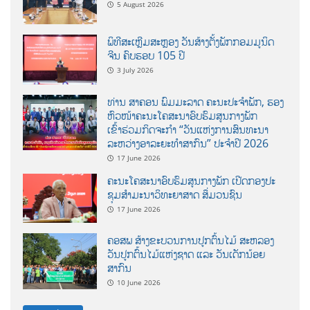
5 August 2026
ພິທີສະເຫຼີມສະຫຼອງ ວັນສ້າງຕັ້ງພັກກອມມູນິດ
ຈີນ ຄົບຮອບ 105 ປີ
3 July 2026
ທ່ານ ສາຄອນ ພົມມະລາດ ຄະນະປະຈໍາພັກ, ຮອງ
ຫົວໜ້າຄະນະໂຄສະນາອົບຮົມສູນກາງພັກ
ເຂົ້າຮ່ວມກິດຈະກຳ “ວັນແຫ່ງການສົນທະນາ
ລະຫວ່າງອາລະຍະທຳສາກົນ” ປະຈຳປີ 2026
17 June 2026
ຄະນະໂຄສະນາອົບຮົມສູນກາງພັກ ເປີດກອງປະ
ຊຸມສຳມະນາວິທະຍາສາດ ສຶ່ມວນຊົນ
17 June 2026
ຄອສພ ສ້າງຂະບວນການປູກຕົ້ນໄມ້ ສະຫລອງ
ວັນປູກຕົ້ນໄມ້ແຫ່ງຊາດ ແລະ ວັນເດັກນ້ອຍ
ສາກົນ
10 June 2026