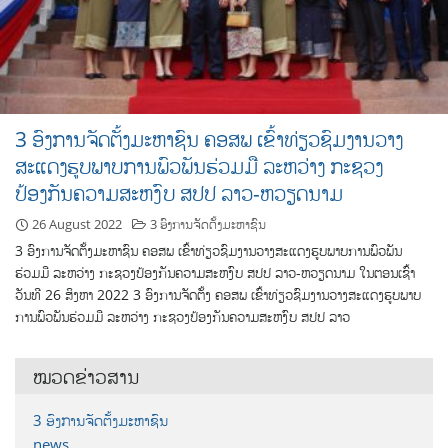
3 ອົງການຈັດຕັ້ງມະຫາຊົນ ຄອສພ ເຂົ້າທ່ຽວຊົມງານວາງ
ສະແດງຮູບພາບການພົວພັນຮ່ວມມື ລະຫວ່າງ ກະຊວງ
ປ້ອງກັນຄວາມສະຫງົບ ສປປ ລາວ-ຫວຽດນາມ
26 August 2022
3 ອົງການຈັດຕັ້ງມະຫາຊົນ
3 ອົງການຈັດຕັ້ງມະຫາຊົນ ຄອສພ ເຂົ້າທ່ຽວຊົມງານວາງສະແດງຮູບພາບການພົວພັນ
ຮ່ວມມື ລະຫວ່າງ ກະຊວງປ້ອງກັນຄວາມສະຫງົບ ສປປ ລາວ-ຫວຽດນາມ ໃນຕອນເຊົ້າ
ວັນທີ 26 ສິງຫາ 2022 3 ອົງການຈັດຕັ້ງ ຄອສພ ເຂົ້າທ່ຽວຊົມງານວາງສະແດງຮູບພາບ
ການພົວພັນຮ່ວມມື ລະຫວ່າງ ກະຊວງປ້ອງກັນຄວາມສະຫງົບ ສປປ ລາວ
ໝວດຂ່າວສານ
3 ອົງການຈັດຕັ້ງມະຫາຊົນ
news