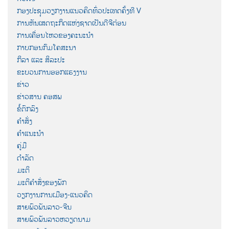
ກອງປະຊຸມວຽກງານແນວຄິດທົ່ວປະເທດຄັ້ງທີ V
ການຫັນເສດຖະກິດແຫ່ງຊາດເປັນດີຈີຕ໋ອນ
ການເຄື່ອນໄຫວຂອງຄະນະນຳ
ກາບກອນກົມໂຄສະນາ
ກິລາ ແລະ ສິລະປະ
ຂະບວນການອອກແຮງງານ
ຂ່າວ
ຂ່າວສານ ຄອສພ
ຂໍ້ຕົກລົງ
ຄຳສັ່ງ
ຄຳແນະນຳ
ຄູ່ມື
ດຳລັດ
ມະຕິ
ມະຕິຄຳສັ່ງຂອງພັກ
ວຽກງານການເມືອງ-ແນວຄິດ
ສາຍພົວພັນລາວ-ຈີນ
ສາຍພົວພັນລາວຫວຽດນາມ