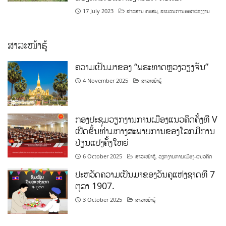
17 July 2023
ຂ່າວສານ ຄອສພ
,
ຂະບວນການອອກແຮງງານ
ສາລະໜ້າຮູ້
ຄວາມເປັນມາຂອງ “ພຣະທາດຫຼວງວຽງຈັນ”
4 November 2025
ສາລະໜ້າຮູ້
ກອງປະຊຸມວຽກງານການເມືອງແນວຄິດຄັ້ງທີ V
ເປີດຂຶ້ນທ່າມກາງສະພາບການຂອງໂລກມີການ
ປ່ຽນແປງຄັ້ງໃຫຍ່
6 October 2025
ສາລະໜ້າຮູ້
,
ວຽກງານການເມືອງ-ແນວຄິດ
ປະຫວັດຄວາມເປັນມາຂອງວັນຄູແຫ່ງຊາດທີ 7
ຕຸລາ 1907.
3 October 2025
ສາລະໜ້າຮູ້