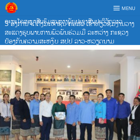
Skip
MENU
to
content
ຄະນະໂຄສະນາອົບຮົມສູນກາງພັກປະຊາຊົນປະຕິວັດລາວ
3 ອົງການຈັດຕັ້ງມະຫາຊົນ ຄອສພ ເຂົ້າທ່ຽວຊົມງານວາງ
ສະແດງຮູບພາບການພົວພັນຮ່ວມມື ລະຫວ່າງ ກະຊວງ
ປ້ອງກັນຄວາມສະຫງົບ ສປປ ລາວ-ຫວຽດນາມ