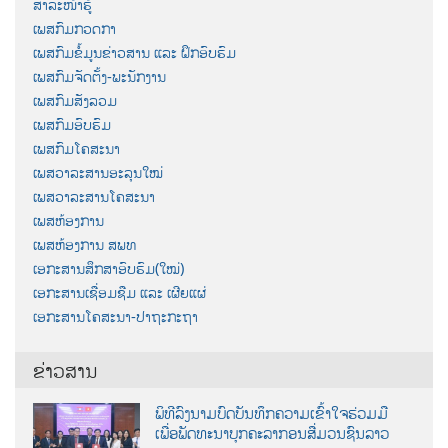
ສາລະໜ້າຮູ້
ເພສກົມກວດກາ
ເພສກົມຂໍ້ມູນຂ່າວສານ ແລະ ຝຶກອົບຮົມ
ເພສກົມຈັດຕັ້ງ-ພະນັກງານ
ເພສກົມສັງລວມ
ເພສກົມອົບຮົມ
ເພສກົມໂຄສະນາ
ເພສວາລະສານອະລຸນໃໝ່
ເພສວາລະສານໂຄສະນາ
ເພສຫ້ອງການ
ເພສຫ້ອງການ ສພທ
ເອກະສານສຶກສາອົບຮົມ(ໃໝ່)
ເອກະສານເຊື່ອມຊືມ ແລະ ເຜີຍແຜ່
ເອກະສານໂຄສະນາ-ປາຖະກະຖາ
ຂ່າວສານ
ພິທີລົງນາມບົດບັນທຶກຄວາມເຂົ້າໃຈຮ່ວມມື
ເພື່ອພັດທະນາບຸກຄະລາກອນສື່ມວນຊົນລາວ