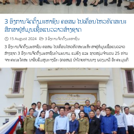
3 ອົງການຈັດຕັ້ງມະຫາຊົນ ຄອສພ ໄປເຄື່ອນໄຫວທັດສະນະ
ສຶກສາຢູ່ຫໍມູນເຊື້ອແນວລາວສ້າງຊາດ
15 August 2024
3 ອົງການຈັດຕັ້ງມະຫາຊົນ
3 ອົງການຈັດຕັ້ງມະຫາຊົນ ຄອສພ ໄປເຄື່ອນໄຫວທັດສະນະສຶກສາຢູ່ຫໍມູນເຊື້ອແນວລາວ
ສ້າງຊາດ 3 ອົງການຈັດຕັ້ງມະຫາຊົນກຳມະບານ, ແມ່ຍິງ ແລະ ຊາວໜຸ່ມຈຳນວນ 25 ທ່ານ
ຈາກຄະນະໂຄສະ ນາອົບຮົມສູນກາງພັກ (ຄອສພ) ນຳໂດຍທ່ານນາງ ພວງມາລີ ອັກຄະມຸນຕີ