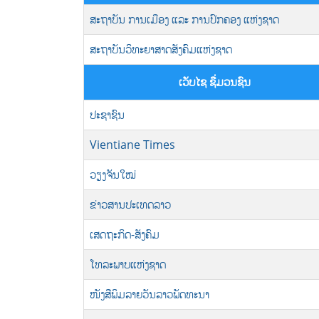
ສະຖາບັນ ການເມືອງ ແລະ ການປົກຄອງ ແຫ່ງຊາດ
ສະຖາບັນວິທະຍາສາດສັງຄົມແຫ່ງຊາດ
ເວັບໄຊ ຊື່ມວນຊົນ
ປະຊາຊົນ
Vientiane Times
ວຽງຈັນໃໝ່
ຂ່າວສານປະເທດລາວ
ເສດຖະກິດ-ສັງຄົມ
ໂທລະພາບແຫ່ງຊາດ
ໜັງສືພິມລາຍວັນລາວພັດທະນາ