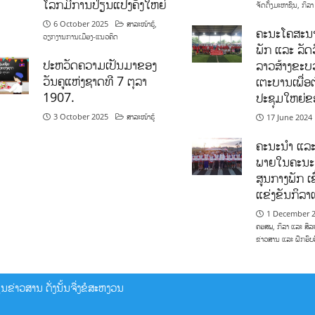
ໂລກມີການປ່ຽນແປງຄັ້ງໃຫຍ່
ຈັດຕັ້ງມະຫາຊົນ
,
ກິລາ
6 October 2025
ສາລະໜ້າຮູ້
,
ຄະນະໂຄສະນາ
ວຽກງານການເມືອງ-ແນວຄິດ
ພັກ ແລະ ລັດວ
ປະຫວັດຄວາມເປັນມາຂອງ
ລາວສ້າງຂະບວ
ວັນຄູແຫ່ງຊາດທີ 7 ຕຸລາ
ເຕະບານເພື່ອ
1907.
ປະຊຸມໃຫຍ່ຂ
3 October 2025
ສາລະໜ້າຮູ້
17 June 2024
ຄະນະນຳ ແລະ
ພາຍໃນຄະນະ
ສູນກາງພັກ ເຂ
ແຂ່ງຂັນກິລ
1 December 
ຄອສພ
,
ກິລາ ແລະ ສິລ
ຂ່າວສານ ແລະ ຝຶກອົບ
ຂ່າວສານ ດັ່ງນັ້ນຈື່ງຂໍສະຫງວນ