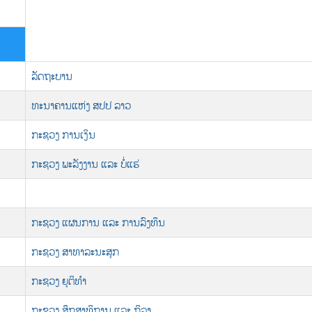
ລັດຖະບານ
ທະນາຄານແຫ່ງ ສປປ ລາວ
ກະຊວງ ການເງິນ
ກະຊວງ ພະລັງງານ ແລະ ບໍ່ແຮ່
ກະຊວງ ແຜນການ ແລະ ການລົງທຶນ
ກະຊວງ ສາທາລະນະສຸກ
ກະຊວງ ຍຸຕິທຳ
ກະຊວງ ສຶກສາທິການ ແລະ ກິລາ