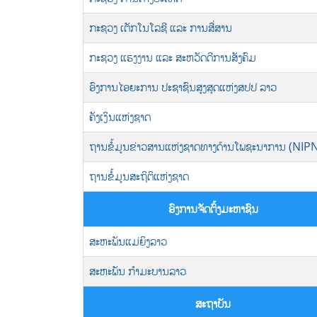
ກະຊວງ ເຕັກໂນໂລຊີ ແລະ ການສື່ສານ
ກະຊວງ ແຮງງານ ແລະ ສະຫວັດດີການສັງຄົມ
ອົງການໄອຍະການ ປະຊາຊົນສູງສຸດແຫ່ງສປປ ລາວ
ຄັງເງິນແຫ່ງຊາດ
ຖານຂໍ້ມູນຂ່າວສານແຫ່ງຊາດທາງດ້ານໂພຊະນາການ (NIP
ຖານຂໍ້ມູນສະຖິຕິແຫ່ງຊາດ
ອົງການຈັດຕົ້ງມະຫາຊົນ
ສະຫະພັນແມ່ຍິງລາວ
ສະຫະພັນ ກຳມະບານລາວ
ສະຖາບັນ