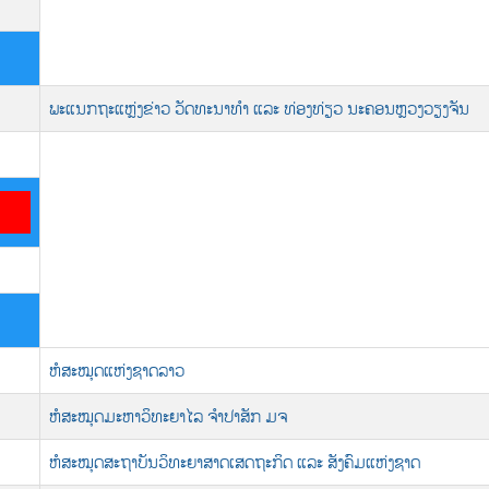
ພະແນກຖະແຫຼ່ງຂ່າວ ວັດທະນາທຳ ແລະ ທ່ອງທ່ຽວ ນະຄອນຫຼວງວຽງຈັນ
ຫໍສະໝຸດແຫ່ງຊາດລາວ
ຫໍສະໝຸດມະຫາວິທະຍາໄລ ຈໍາປາສັກ ມຈ
ຫໍສະໝຸດສະຖາບັນວິທະຍາສາດເສດຖະກິດ ແລະ ສັງຄົມແຫ່ງຊາດ