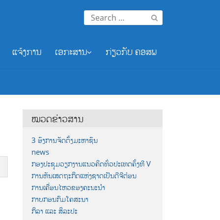
Search
for:
ແຈ້ງການ
ເອກະສານ
ກ່ຽວກັບ ຄອສພ
ໝວດຂ່າວສານ
3 ອົງການຈັດຕັ້ງມະຫາຊົນ
news
ກອງປະຊຸມວຽກງານແນວຄິດທົ່ວປະເທດຄັ້ງທີ V
ການຫັນເສດຖະກິດແຫ່ງຊາດເປັນດີຈີຕ໋ອນ
ການເຄື່ອນໄຫວຂອງຄະນະນຳ
ກາບກອນກົມໂຄສະນາ
ກິລາ ແລະ ສິລະປະ