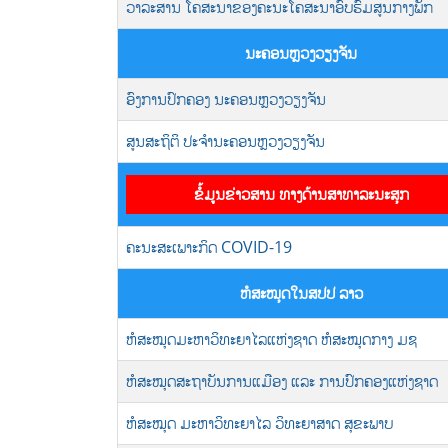
ວາລະສານ ໂຄສະນາຂອງຄະນະໂຄສະນາອົບຮົມສູນກາງພັກ
ນະຄອນຫຼວງວຽງຈັນ
ອົງການປົກຄອງ ນະຄອນຫຼວງວຽງຈັນ
ສູນສະຖິຕິ ປະຈຳນະຄອນຫຼວງວຽງຈັນ
ຂໍ້ມູນຂ່າວສານ ທາງດ້ານສາທາລະນະສຸກ
ຄະນະສະເພາະກິດ COVID-19
ຫໍສະໝຸດໃນສປປ ລາວ
ຫໍສະໝຸດມະຫາວິທະຍາໄລແຫ່ງຊາດ ຫໍສະໝຸດກາງ ມຊ
ຫໍສະໝຸດສະຖາບັນການແມືອງ ແລະ ການປົກຄອງແຫ່ງຊາດ
ຫໍສະໝຸດ ມະຫາວິທະຍາໄລ ວິທະຍາສາດ ສຸຂະພາບ