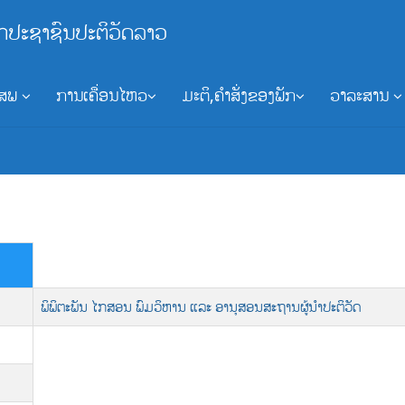
ກປະຊາຊົນປະຕິວັດລາວ
ອສພ
ການເຄື່ອນໄຫວ
ມະຕິ,ຄຳສັ່ງຂອງພັກ
ວາລະສານ
ພິພິຕະພັນ ໄກສອນ ພົມວິຫານ ແລະ ອານຸສອນສະຖານຜູ້ນຳປະຕິວັດ