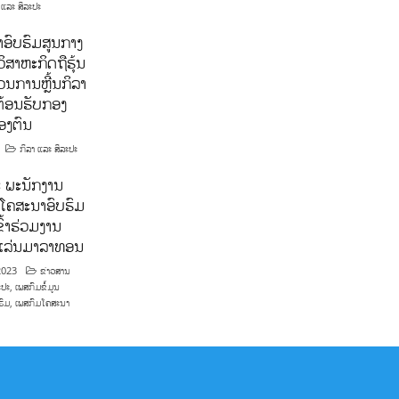
 ແລະ ສິລະປະ
ອົບຮົມສູນກາງ
ິສາຫະກິດຖືຮຸ້ນ
ນການຫຼີ້ນກິລາ
ຕ້ອນຮັບກອງ
ອງຕົນ
ກິລາ ແລະ ສິລະປະ
 ພະນັກງານ
ໂຄສະນາອົບຮົມ
ົ້າຮ່ວມງານ
າແລ່ນມາລາທອນ
2023
ຂ່າວສານ
ະປະ
,
ເພສກົມຂໍ້ມູນ
ຮົມ
,
ເພສກົມໂຄສະນາ