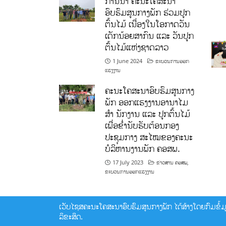
ການນໍາ ຄະນະໂຄສະນາ
ອົບຮົມສູນກາງພັກ ຮ່ວມປູກ
ຕົ້ນໄມ້ ເນື່ອງໃນໂອກາດວັນ
ເດັກນ້ອຍສາກົນ ແລະ ວັນປູກ
ຕົ້ນໄມ້ແຫ່ງຊາດລາວ
1 June 2024
ຂະບວນການອອກ
ແຮງງານ
ຄະນະໂຄສະນາອົບຮົມສູນກາງ
ພັກ ອອກແຮງງານອານາໄມ
ສໍາ ນັກງານ ແລະ ປູກຕົ້ນໄມ້
ເພື່ອຂໍ່ານັບຮັບຕ້ອນກອງ
ປະຊຸມກາງ ສະໄໝຂອງຄະນະ
ບໍລິຫານງານພັກ ຄອສພ.
17 July 2023
ຂ່າວສານ ຄອສພ
,
ຂະບວນການອອກແຮງງານ
ເວັບໄຊສຄະນະໂຄສະນາອົບຮົມສູນກາງພັກ ໄດ້ສ້າງໂດຍກົມຂໍ້ມູນ
ລິຂະສິດ.