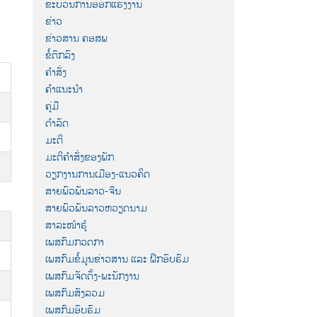
ຂະບວນການອອກແຮງງານ
ຂ່າວ
ຂ່າວສານ ຄອສພ
ຂໍ້ຕົກລົງ
ຄຳສັ່ງ
ຄຳແນະນຳ
ຄູ່ມື
ດຳລັດ
ມະຕິ
ມະຕິຄຳສັ່ງຂອງພັກ
ວຽກງານການເມືອງ-ແນວຄິດ
ສາຍພົວພັນລາວ-ຈີນ
ສາຍພົວພັນລາວຫວຽດນາມ
ສາລະໜ້າຮູ້
ເພສກົມກວດກາ
ເພສກົມຂໍ້ມູນຂ່າວສານ ແລະ ຝຶກອົບຮົມ
ເພສກົມຈັດຕັ້ງ-ພະນັກງານ
ເພສກົມສັງລວມ
ເພສກົມອົບຮົມ