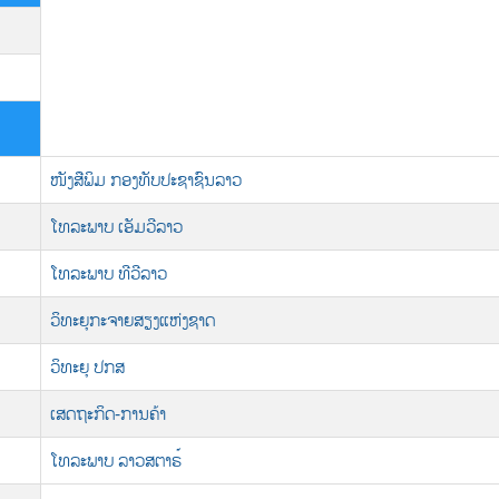
ໜັງ​ສື​ພິມ ກອງ​ທັບປະ​ຊາ​ຊົນ​ລາວ
ໂທລະພາບ ເອັມວີລາວ
ໂທລະພາບ ທີວີລາວ
ວິທະຍຸກະຈາຍສຽງແຫ່ງຊາດ
ວິທະຍຸ ປກສ
ເສດຖະກິດ-ການຄ້າ
ໂທລະພາບ ລາວສຕາຣ໌