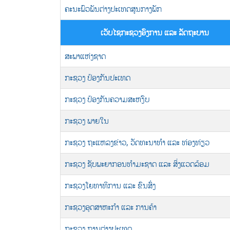
ຄະນະພົວພັນຕ່າງປະເທດສູນກາງພັກ
ເວັບໄຊກະຊວງອົງການ ແລະ ລັດຖະບານ
ສະພາແຫ່ງຊາດ
ກະຊວງ ປ້ອງກັນປະເທດ
ກະຊວງ ປ້ອງກັນຄວາມສະຫງົບ
ກະຊວງ ພາຍໃນ
ກະຊວງ ຖະແຫລງຂ່າວ, ວັດທະນາທຳ ແລະ ທ່ອງທ່ຽວ
ກະຊວງ ຊັບພະຍາກອນທຳມະຊາດ ແລະ ສິ່ງແວດລ້ອມ
ກະຊວງໂຍທາທິການ ແລະ ຂົນສົ່ງ
ກະຊວງອຸດສາຫະກຳ ແລະ ການຄ້າ
ກະຊວງ ການຕ່າງປະເທດ