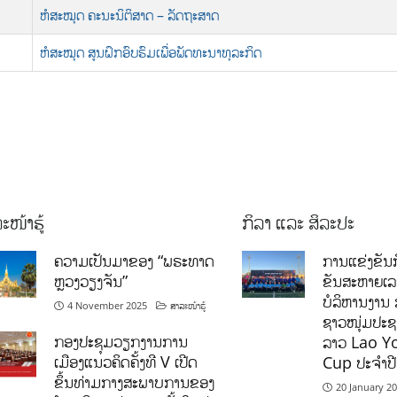
ຫໍສະໝຸດ ຄະນະນິຕິສາດ – ລັດຖະສາດ
ຫໍສະໝຸດ ສູນຝຶກອົບຮົມເພື່ອພັດທະນາທຸລະກິດ
ະໜ້າຮູ້
ກິລາ ແລະ ສິລະປະ
ຄວາມເປັນມາຂອງ “ພຣະທາດ
ການແຂ່ງຂັນກ
ຫຼວງວຽງຈັນ”
ຂັນສະຫາຍເ
ບໍລິຫານງານ 
4 November 2025
ສາລະໜ້າຮູ້
ຊາວໜຸ່ມປະຊາ
ກອງປະຊຸມວຽກງານການ
ລາວ Lao Y
ເມືອງແນວຄິດຄັ້ງທີ V ເປີດ
Cup ປະຈຳປ
ຂຶ້ນທ່າມກາງສະພາບການຂອງ
20 January 2