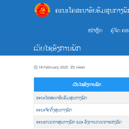
Skip
ຄະນະໂຄສະນາອົບຮົມສູນກາງພັ
to
content
ໜ້າຫຼັກ
ຮູ້ຈັກ ຄ
ເວັບໄຊອົງການພັກ
18 February 2020
news
ເວັບໄຊອົງການພັກ
ຄະນະໂຄສະນາອົບຮົມສູນກາງພັກ
ຄະນະຈັດຕັ້ງສູນກາງພັກ
ຄະນະກວດກາສູນກາງພັກ ແລະ ອົງການກວດກາແຫ່ງລັດ