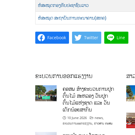
ຫໍສະໝຸດກອງທັບປະຊາຊົນລາວ
ຫໍສະໝຸດ ສະຖາບັນການທະນາຄານ(ສທຄ)
Facebook
Twitter
Line
ຂະບວນການອອກແຮງງານ
ສາລ
ຄອສພ ສ້າງຂະບວນການປູກ
ຕົ້ນໄມ້ ສະຫລອງ ວັນປູກ
ຕົ້ນໄມ້ແຫ່ງຊາດ ແລະ ວັນ
ເດັກນ້ອຍສາກົນ
10 June 2026
news
,
ຂະບວນການອອກແຮງງານ
,
ຂ່າວສານ ຄອສພ