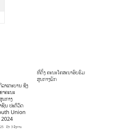
ທີ່ຕັ້ງ ຄະນະໂຄສະນາອົບຮົມ
ສູນກາງພັກ
ິລາເຕະບານ ຊິງ
ລຂາຄະນະ
ສູນກາງ
ຊົນ ປະຕິວັດ
outh Union
ີ 2024
025
3 ອົງການ