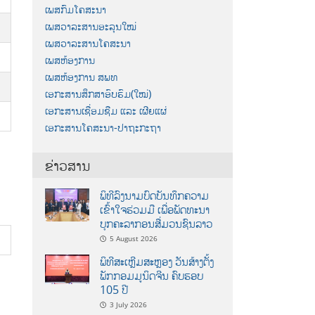
ເພສກົມໂຄສະນາ
ເພສວາລະສານອະລຸນໃໝ່
ເພສວາລະສານໂຄສະນາ
ເພສຫ້ອງການ
ເພສຫ້ອງການ ສພທ
ເອກະສານສຶກສາອົບຮົມ(ໃໝ່)
ເອກະສານເຊື່ອມຊືມ ແລະ ເຜີຍແຜ່
ເອກະສານໂຄສະນາ-ປາຖະກະຖາ
ຂ່າວສານ
ພິທີລົງນາມບົດບັນທຶກຄວາມ
ເຂົ້າໃຈຮ່ວມມື ເພື່ອພັດທະນາ
ບຸກຄະລາກອນສື່ມວນຊົນລາວ
5 August 2026
ພິທີສະເຫຼີມສະຫຼອງ ວັນສ້າງຕັ້ງ
ພັກກອມມູນິດຈີນ ຄົບຮອບ
105 ປີ
3 July 2026