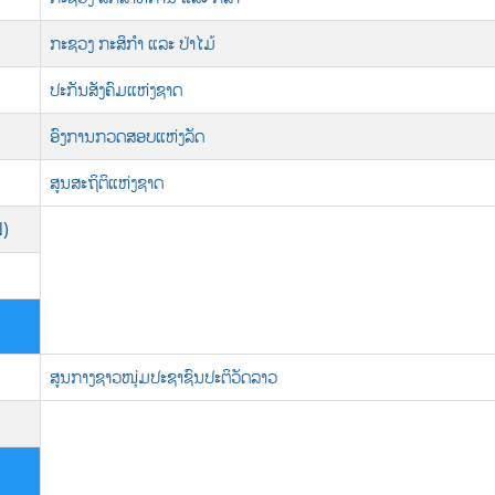
ກະຊວງ ກະສິກຳ ແລະ ປ່າໄມ້
ປະກັນສັງຄົມແຫ່ງຊາດ
ອົງການກວດສອບແຫ່ງລັດ
ສູນສະຖິຕິແຫ່ງຊາດ
N)
ສູນກາງຊາວໜຸ່ມປະຊາຊົນປະຕິວັດລາວ