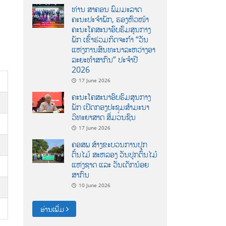
ທ່ານ ສາຄອນ ພົມມະລາດ
ຄະນະປະຈໍາພັກ, ຮອງຫົວໜ້າ
ຄະນະໂຄສະນາອົບຮົມສູນກາງ
ພັກ ເຂົ້າຮ່ວມກິດຈະກຳ “ວັນ
ແຫ່ງການສົນທະນາລະຫວ່າງອາ
ລະຍະທຳສາກົນ” ປະຈຳປີ
2026
17 June 2026
ຄະນະໂຄສະນາອົບຮົມສູນກາງ
ພັກ ເປີດກອງປະຊຸມສຳມະນາ
ວິທະຍາສາດ ສຶ່ມວນຊົນ
17 June 2026
ຄອສພ ສ້າງຂະບວນການປູກ
ຕົ້ນໄມ້ ສະຫລອງ ວັນປູກຕົ້ນໄມ້
ແຫ່ງຊາດ ແລະ ວັນເດັກນ້ອຍ
ສາກົນ
10 June 2026
ອ່ານເພີ່ມ