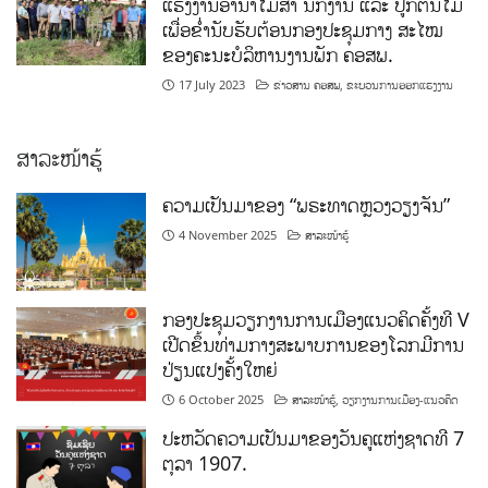
ແຮງງານອານາໄມສໍາ ນັກງານ ແລະ ປູກຕົ້ນໄມ້
ເພື່ອຂໍ່ານັບຮັບຕ້ອນກອງປະຊຸມກາງ ສະໄໝ
ຂອງຄະນະບໍລິຫານງານພັກ ຄອສພ.
17 July 2023
ຂ່າວສານ ຄອສພ
,
ຂະບວນການອອກແຮງງານ
ສາລະໜ້າຮູ້
ຄວາມເປັນມາຂອງ “ພຣະທາດຫຼວງວຽງຈັນ”
4 November 2025
ສາລະໜ້າຮູ້
ກອງປະຊຸມວຽກງານການເມືອງແນວຄິດຄັ້ງທີ V
ເປີດຂຶ້ນທ່າມກາງສະພາບການຂອງໂລກມີການ
ປ່ຽນແປງຄັ້ງໃຫຍ່
6 October 2025
ສາລະໜ້າຮູ້
,
ວຽກງານການເມືອງ-ແນວຄິດ
ປະຫວັດຄວາມເປັນມາຂອງວັນຄູແຫ່ງຊາດທີ 7
ຕຸລາ 1907.