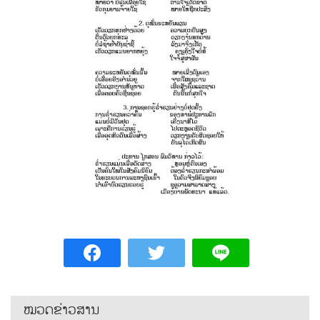
ໝວດຂ່າວສານ