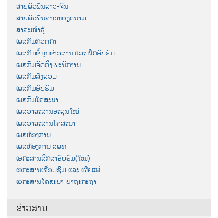
ສາຍພົວພັນລາວ-ຈີນ
ສາຍພົວພັນລາວຫວຽດນາມ
ສາລະໜ້າຮູ້
ເພສກົມກວດກາ
ເພສກົມຂໍ້ມູນຂ່າວສານ ແລະ ຝຶກອົບຮົມ
ເພສກົມຈັດຕັ້ງ-ພະນັກງານ
ເພສກົມສັງລວມ
ເພສກົມອົບຮົມ
ເພສກົມໂຄສະນາ
ເພສວາລະສານອະລຸນໃໝ່
ເພສວາລະສານໂຄສະນາ
ເພສຫ້ອງການ
ເພສຫ້ອງການ ສພທ
ເອກະສານສຶກສາອົບຮົມ(ໃໝ່)
ເອກະສານເຊື່ອມຊືມ ແລະ ເຜີຍແຜ່
ເອກະສານໂຄສະນາ-ປາຖະກະຖາ
ຂ່າວສານ