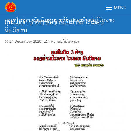
Skip
MENU
to
content
ຄະນະໂຄສະນາອົບຮົມສູນກາງພັກປະຊາຊົນປະຕິວັດລາວ
ຄຸນສົມບັດ 3 ຢ່າງ ຂອງທ່ານປະທານ ໄກສອນ
ພົມວິຫານ
24 December 2020
ກາບກອນກົມໂຄສະນາ