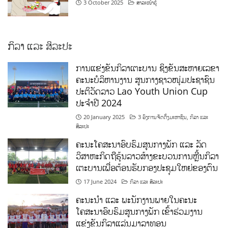
3 October 2025
ສາລະໜ້າຮູ້
ກິລາ ແລະ ສິລະປະ
ການແຂ່ງຂັນກິລາເຕະບານ ຊິງຂັນສະຫາຍເລຂາ
ຄະນະບໍລິຫານງານ ສູນກາງຊາວໜຸ່ມປະຊາຊົນ
ປະຕິວັດລາວ Lao Youth Union Cup
ປະຈຳປີ 2024
20 January 2025
3 ອົງການຈັດຕັ້ງມະຫາຊົນ
,
ກິລາ ແລະ
ສິລະປະ
ຄະນະໂຄສະນາອົບຮົມສູນກາງພັກ ແລະ ລັດ
ວິສາຫະກິດຖືຮຸ້ນລາວສ້າງຂະບວນການຫຼີ້ນກິລາ
ເຕະບານເພື່ອຕ້ອນຮັບກອງປະຊຸມໃຫຍ່ຂອງຕົນ
17 June 2024
ກິລາ ແລະ ສິລະປະ
ຄະນະນຳ ແລະ ພະນັກງານພາຍໃນຄະນະ
ໂຄສະນາອົບຮົມສູນກາງພັກ ເຂົ້າຮ່ວມງານ
ແຂ່ງຂັນກິລາແລ່ນມາລາທອນ