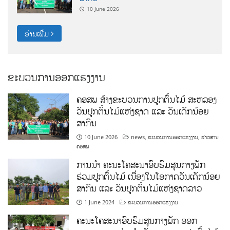
10 June 2026
ອ່ານເພີ່ມ
ຂະບວນການອອກແຮງງານ
ຄອສພ ສ້າງຂະບວນການປູກຕົ້ນໄມ້ ສະຫລອງ
ວັນປູກຕົ້ນໄມ້ແຫ່ງຊາດ ແລະ ວັນເດັກນ້ອຍ
ສາກົນ
10 June 2026
news
,
ຂະບວນການອອກແຮງງານ
,
ຂ່າວສານ
ຄອສພ
ການນໍາ ຄະນະໂຄສະນາອົບຮົມສູນກາງພັກ
ຮ່ວມປູກຕົ້ນໄມ້ ເນື່ອງໃນໂອກາດວັນເດັກນ້ອຍ
ສາກົນ ແລະ ວັນປູກຕົ້ນໄມ້ແຫ່ງຊາດລາວ
1 June 2024
ຂະບວນການອອກແຮງງານ
ຄະນະໂຄສະນາອົບຮົມສູນກາງພັກ ອອກ