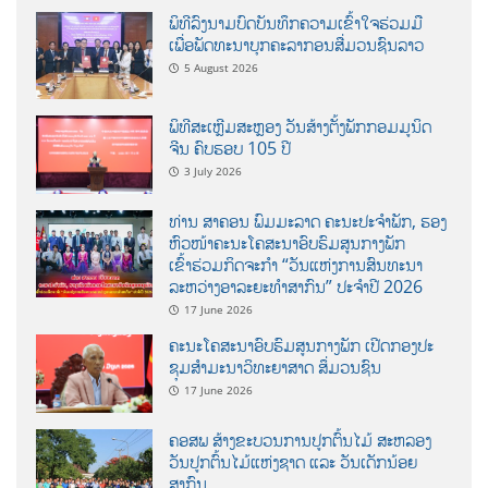
ພິທີລົງນາມບົດບັນທຶກຄວາມເຂົ້າໃຈຮ່ວມມື
ເພື່ອພັດທະນາບຸກຄະລາກອນສື່ມວນຊົນລາວ
5 August 2026
ພິທີສະເຫຼີມສະຫຼອງ ວັນສ້າງຕັ້ງພັກກອມມູນິດ
ຈີນ ຄົບຮອບ 105 ປີ
3 July 2026
ທ່ານ ສາຄອນ ພົມມະລາດ ຄະນະປະຈໍາພັກ, ຮອງ
ຫົວໜ້າຄະນະໂຄສະນາອົບຮົມສູນກາງພັກ
ເຂົ້າຮ່ວມກິດຈະກຳ “ວັນແຫ່ງການສົນທະນາ
ລະຫວ່າງອາລະຍະທຳສາກົນ” ປະຈຳປີ 2026
17 June 2026
ຄະນະໂຄສະນາອົບຮົມສູນກາງພັກ ເປີດກອງປະ
ຊຸມສຳມະນາວິທະຍາສາດ ສຶ່ມວນຊົນ
17 June 2026
ຄອສພ ສ້າງຂະບວນການປູກຕົ້ນໄມ້ ສະຫລອງ
ວັນປູກຕົ້ນໄມ້ແຫ່ງຊາດ ແລະ ວັນເດັກນ້ອຍ
ສາກົນ