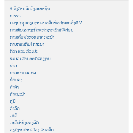
3 ອົງການຈັດຕັ້ງມະຫາຊົນ
news
ກອງປະຊຸມວຽກງານແນວຄິດທົ່ວປະເທດຄັ້ງທີ V
ການຫັນເສດຖະກິດແຫ່ງຊາດເປັນດີຈີຕ໋ອນ
ການເຄື່ອນໄຫວຂອງຄະນະນຳ
ກາບກອນກົມໂຄສະນາ
ກິລາ ແລະ ສິລະປະ
ຂະບວນການອອກແຮງງານ
ຂ່າວ
ຂ່າວສານ ຄອສພ
ຂໍ້ຕົກລົງ
ຄຳສັ່ງ
ຄຳແນະນຳ
ຄູ່ມື
ດຳລັດ
ມະຕິ
ມະຕິຄຳສັ່ງຂອງພັກ
ວຽກງານການເມືອງ-ແນວຄິດ