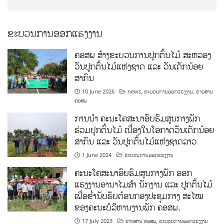
ຂະບວນການອອກແຮງງານ
ຄອສພ ສ້າງຂະບວນການປູກຕົ້ນໄມ້ ສະຫລອງ
ວັນປູກຕົ້ນໄມ້ແຫ່ງຊາດ ແລະ ວັນເດັກນ້ອຍ
ສາກົນ
10 June 2026
news
,
ຂະບວນການອອກແຮງງານ
,
ຂ່າວສານ
ຄອສພ
ການນໍາ ຄະນະໂຄສະນາອົບຮົມສູນກາງພັກ
ຮ່ວມປູກຕົ້ນໄມ້ ເນື່ອງໃນໂອກາດວັນເດັກນ້ອຍ
ສາກົນ ແລະ ວັນປູກຕົ້ນໄມ້ແຫ່ງຊາດລາວ
1 June 2024
ຂະບວນການອອກແຮງງານ
ຄະນະໂຄສະນາອົບຮົມສູນກາງພັກ ອອກ
ແຮງງານອານາໄມສໍາ ນັກງານ ແລະ ປູກຕົ້ນໄມ້
ເພື່ອຂໍ່ານັບຮັບຕ້ອນກອງປະຊຸມກາງ ສະໄໝ
ຂອງຄະນະບໍລິຫານງານພັກ ຄອສພ.
17 July 2023
ຂ່າວສານ ຄອສພ
,
ຂະບວນການອອກແຮງງານ