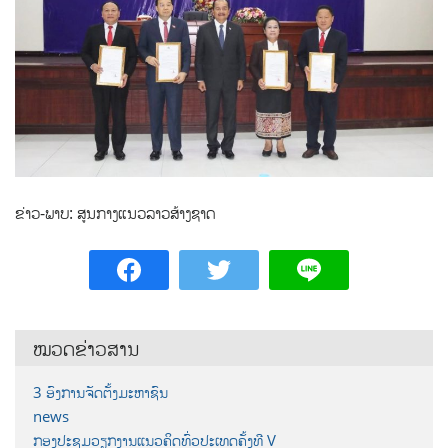
ຂ່າວ-ພາບ: ສູນກາງແນວລາວສ້າງຊາດ
ໝວດຂ່າວສານ
3 ອົງການຈັດຕັ້ງມະຫາຊົນ
news
ກອງປະຊຸມວຽກງານແນວຄິດທົ່ວປະເທດຄັ້ງທີ V