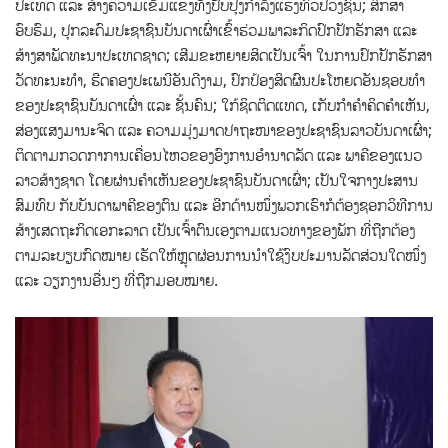
ປະເທດ ແລະ ສ້າງຄວາມເຂັ້ມແຂງທັງປັບປຸງກຳລັງແຮງທົ່ວປວງຊົນ; ສຶກສາ
ອົບຮົມ, ປຸກລະດົມປະຊາຊົນບັນດາເຜົ່າເຂົ້າຮ່ວມພາລະກິດປົກປັກຮັກສາ ແລະ
ສ້າງສາພັດທະນາປະເທດຊາດ; ເສີມຂະຫຍາຍສິດເປັນເຈົ້າ ໃນການປົກປັກຮັກສາ
ວັດທະນະທຳ, ຮີດຄອງປະເພນີອັນດີງາມ, ປົກປ້ອງສິດຜົນປະໂຫຍດອັນຊອບທຳ
ຂອງປະຊາຊົນບັນດາເຜົ່າ ແລະ ຊັ້ນຄົນ; ໃກ້ຊິດຕິດແທດ, ເກັບກຳຄຳຄິດຄຳເຫັນ,
ສ່ອງແສງມານະຈິດ ແລະ ຄວາມມຸ່ງມາດປາຖະໜາຂອງປະຊາຊົນລາວບັນດາເຜົ່າ;
ຕິດຕາມກວດກາການເຄື່ອນໄຫວຂອງອົງການອໍານາດລັດ ແລະ ພາຄີຂອງແນວ
ລາວສ້າງຊາດ ໂດຍຜ່ານຄຳເຫັນຂອງປະຊາຊົນບັນດາເຜົ່າ; ເປັນໃຈກາງປະສານ
ສົມທົບ ກັບບັນດາພາຄີຂອງຕົນ ແລະ ອີກດ້ານໜຶ່ງພວກເຮົາກໍຕ້ອງຊອກວິທີການ
ສ້າງເສດຖະກິດເອກະລາດ ເປັນເຈົ້າຕົນເອງຕາມແນວທາງຂອງພັກ ທີ່ຖືກຕ້ອງ
ຕາມລະບຽບກົດໝາຍ ເຮັດໃຫ້ຫຼຸດຜ່ອນການນຳໃຊ້ງົບປະມານລັດສ່ວນໃດໜຶ່ງ
ແລະ ວຽກງານອື່ນໆ ທີ່ຖືກມອບໝາຍ.