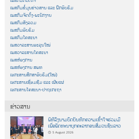
ເພສກົມກວດກາ
ເພສກົມຂໍ້ມູນຂ່າວສານ ແລະ ຝຶກອົບຮົມ
ເພສກົມຈັດຕັ້ງ-ພະນັກງານ
ເພສກົມສັງລວມ
ເພສກົມອົບຮົມ
ເພສກົມໂຄສະນາ
ເພສວາລະສານອະລຸນໃໝ່
ເພສວາລະສານໂຄສະນາ
ເພສຫ້ອງການ
ເພສຫ້ອງການ ສພທ
ເອກະສານສຶກສາອົບຮົມ(ໃໝ່)
ເອກະສານເຊື່ອມຊືມ ແລະ ເຜີຍແຜ່
ເອກະສານໂຄສະນາ-ປາຖະກະຖາ
ຂ່າວສານ
ພິທີລົງນາມບົດບັນທຶກຄວາມເຂົ້າໃຈຮ່ວມມື
ເພື່ອພັດທະນາບຸກຄະລາກອນສື່ມວນຊົນລາວ
5 August 2026