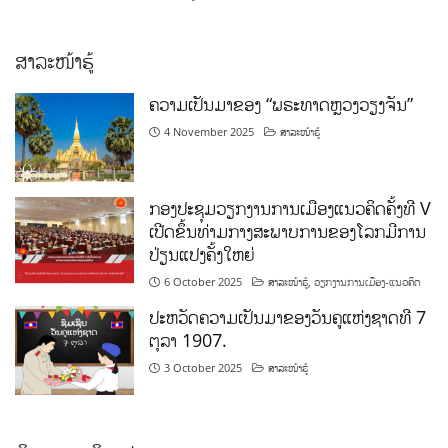
ສາລະໜ້າຮູ້
ຄວາມເປັນມາຂອງ “ພຣະທາດຫຼວງວຽງຈັນ”
4 November 2025
ສາລະໜ້າຮູ້
ກອງປະຊຸມວຽກງານການເມືອງແນວຄິດຄັ້ງທີ V
ເປີດຂຶ້ນທ່າມກາງສະພາບການຂອງໂລກມີການ
ປ່ຽນແປງຄັ້ງໃຫຍ່
6 October 2025
ສາລະໜ້າຮູ້
,
ວຽກງານການເມືອງ-ແນວຄິດ
ປະຫວັດຄວາມເປັນມາຂອງວັນຄູແຫ່ງຊາດທີ 7
ຕຸລາ 1907.
3 October 2025
ສາລະໜ້າຮູ້