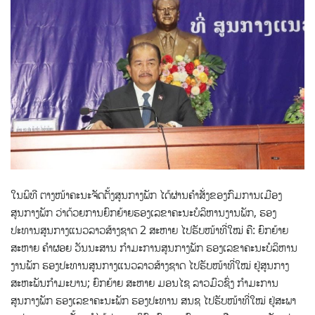
ໃນພິທີ ຕາງໜ້າຄະນະຈັດຕັ້ງສູນກາງພັກ ໄດ້ຜ່ານຄໍາສັ່ງຂອງກົມການເມືອງ
ສູນກາງພັກ ວ່າດ້ວຍການຍົກຍ້າຍຮອງເລຂາຄະນະບໍລິຫານງານພັກ, ຮອງ
ປະທານສູນກາງແນວລາວສ້າງຊາດ 2 ສະຫາຍ ໄປຮັບໜ້າທີ່ໃໝ່ ຄື: ຍົກຍ້າຍ
ສະຫາຍ ຄຳຜອຍ ວັນນະສານ ກຳມະການສູນກາງພັກ ຮອງເລຂາຄະນະບໍລິຫານ
ງານພັກ ຮອງປະທານສູນກາງແນວລາວສ້າງຊາດ ໄປຮັບໜ້າທີ່ໃໝ່ ຢູ່ສູນກາງ
ສະຫະພັນກຳມະບານ; ຍົກຍ້າຍ ສະຫາຍ ມອນໄຊ ລາວມົວຊົ່ງ ກຳມະການ
ສູນກາງພັກ ຮອງເລຂາຄະນະພັກ ຮອງປະທານ ສນຊ ໄປຮັບໜ້າທີ່ໃໝ່ ຢູ່ສະພາ