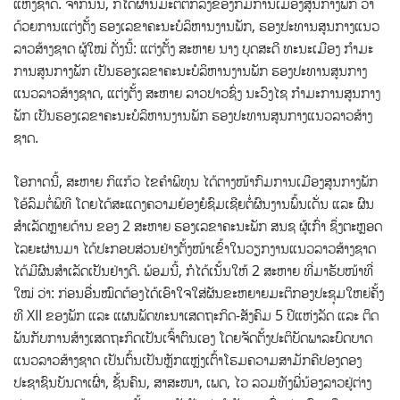
ແຫ່ງຊາດ. ຈາກນັ້ນ, ກໍໄດ້ຜ່ານມະຕິຕົກລົງຂອງກົມການເມືອງສູນກາງພັກ ວ່າ
ດ້ວຍການແຕ່ງຕັ້ງ ຮອງເລຂາຄະນະບໍລິຫານງານພັກ, ຮອງປະທານສູນກາງແນວ
ລາວສ້າງຊາດ ຜູ້ໃໝ່ ດັ່ງນີ້: ແຕ່ງຕັ້ງ ສະຫາຍ ນາງ ບຸດສະດີ ທະນະເມືອງ ກໍາມະ
ການສູນກາງພັກ ເປັນຮອງເລຂາຄະນະບໍລິຫານງານພັກ ຮອງປະທານສູນກາງ
ແນວລາວສ້າງຊາດ, ແຕ່ງຕັ້ງ ສະຫາຍ ລາວປາວຊົ່ງ ນະວົງໄຊ ກຳມະການສູນກາງ
ພັກ ເປັນຮອງເລຂາຄະນະບໍລິຫານງານພັກ ຮອງປະທານສູນກາງແນວລາວສ້າງ
ຊາດ.
ໂອກາດນີ້, ສະຫາຍ ກິແກ້ວ ໄຂຄໍາພິທູນ ໄດ້ຕາງໜ້າກົມການເມືອງສູນກາງພັກ
ໂອ້ລົມຕໍ່ພິທີ ໂດຍໄດ້ສະແດງຄວາມຍ້ອງຍໍຊົມເຊີຍຕໍ່ຜົນງານພົ້ນເດັ່ນ ແລະ ຜົນ
ສໍາເລັດຫຼາຍດ້ານ ຂອງ 2 ສະຫາຍ ຮອງເລຂາຄະນະພັກ ສນຊ ຜູ້ເກົ່າ ຊຶ່ງຕະຫຼອດ
ໄລຍະຜ່ານມາ ໄດ້ປະກອບສ່ວນຢ່າງຕັ້ງໜ້າເຂົ້າໃນວຽກງານແນວລາວສ້າງຊາດ
ໄດ້ມີຜົນສຳເລັດເປັນຢ່າງດີ. ພ້ອມນີ້, ກໍໄດ້ເນັ້ນໃຫ້ 2 ສະຫາຍ ທີ່ມາຮັບໜ້າທີ່
ໃໝ່ ວ່າ: ກ່ອນອື່ນໝົດຕ້ອງໄດ້ເອົາໃຈໃສ່ຜັນຂະຫຍາຍມະຕິກອງປະຊຸມໃຫຍ່ຄັ້ງ
ທີ XII ຂອງພັກ ແລະ ແຜນພັດທະນາເສດຖະກິດ-ສັງຄົມ 5 ປີແຫ່ງລັດ ແລະ ຕິດ
ພັນກັບການສ້າງເສດຖະກິດເປັນເຈົ້າຕົນເອງ ໂດຍຈັດຕັ້ງປະຕິບັດພາລະບົດບາດ
ແນວລາວສ້າງຊາດ ເປັນຕົ້ນເປັນຫຼັກແຫຼ່ງເຕົ້າໂຮມຄວາມສາມັກຄີປອງດອງ
ປະຊາຊົນບັນດາເຜົ່າ, ຊັ້ນຄົນ, ສາສະໜາ, ເພດ, ໄວ ລວມທັງພີ່ນ້ອງລາວຢູ່ຕ່າງ