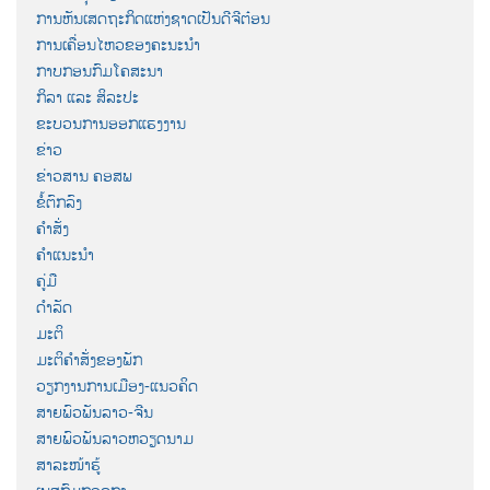
ການຫັນເສດຖະກິດແຫ່ງຊາດເປັນດີຈີຕ໋ອນ
ການເຄື່ອນໄຫວຂອງຄະນະນຳ
ກາບກອນກົມໂຄສະນາ
ກິລາ ແລະ ສິລະປະ
ຂະບວນການອອກແຮງງານ
ຂ່າວ
ຂ່າວສານ ຄອສພ
ຂໍ້ຕົກລົງ
ຄຳສັ່ງ
ຄຳແນະນຳ
ຄູ່ມື
ດຳລັດ
ມະຕິ
ມະຕິຄຳສັ່ງຂອງພັກ
ວຽກງານການເມືອງ-ແນວຄິດ
ສາຍພົວພັນລາວ-ຈີນ
ສາຍພົວພັນລາວຫວຽດນາມ
ສາລະໜ້າຮູ້