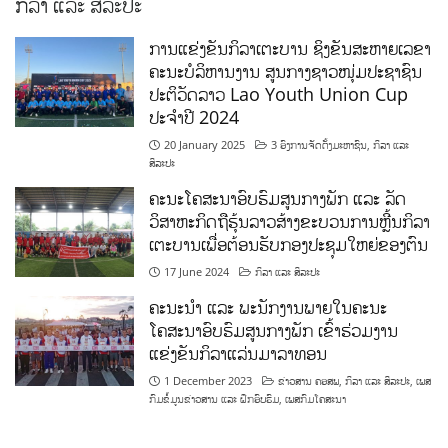
ກິລາ ແລະ ສິລະປະ
ການແຂ່ງຂັນກິລາເຕະບານ ຊິງຂັນສະຫາຍເລຂາ
ຄະນະບໍລິຫານງານ ສູນກາງຊາວໜຸ່ມປະຊາຊົນ
ປະຕິວັດລາວ Lao Youth Union Cup
ປະຈຳປີ 2024
20 January 2025
3 ອົງການຈັດຕັ້ງມະຫາຊົນ
,
ກິລາ ແລະ
ສິລະປະ
ຄະນະໂຄສະນາອົບຮົມສູນກາງພັກ ແລະ ລັດ
ວິສາຫະກິດຖືຮຸ້ນລາວສ້າງຂະບວນການຫຼີ້ນກິລາ
ເຕະບານເພື່ອຕ້ອນຮັບກອງປະຊຸມໃຫຍ່ຂອງຕົນ
17 June 2024
ກິລາ ແລະ ສິລະປະ
ຄະນະນຳ ແລະ ພະນັກງານພາຍໃນຄະນະ
ໂຄສະນາອົບຮົມສູນກາງພັກ ເຂົ້າຮ່ວມງານ
ແຂ່ງຂັນກິລາແລ່ນມາລາທອນ
1 December 2023
ຂ່າວສານ ຄອສພ
,
ກິລາ ແລະ ສິລະປະ
,
ເພສ
ກົມຂໍ້ມູນຂ່າວສານ ແລະ ຝຶກອົບຮົມ
,
ເພສກົມໂຄສະນາ