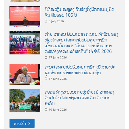
ພິທີສະເຫຼີມສະຫຼອງ ວັນສ້າງຕັ້ງພັກກອມມູນິດ
ຈີນ ຄົບຮອບ 105 ປີ
3 July 2026
ທ່ານ ສາຄອນ ພົມມະລາດ ຄະນະປະຈໍາພັກ, ຮອງ
ຫົວໜ້າຄະນະໂຄສະນາອົບຮົມສູນກາງພັກ
ເຂົ້າຮ່ວມກິດຈະກຳ “ວັນແຫ່ງການສົນທະນາ
ລະຫວ່າງອາລະຍະທຳສາກົນ” ປະຈຳປີ 2026
17 June 2026
ຄະນະໂຄສະນາອົບຮົມສູນກາງພັກ ເປີດກອງປະ
ຊຸມສຳມະນາວິທະຍາສາດ ສຶ່ມວນຊົນ
17 June 2026
ຄອສພ ສ້າງຂະບວນການປູກຕົ້ນໄມ້ ສະຫລອງ
ວັນປູກຕົ້ນໄມ້ແຫ່ງຊາດ ແລະ ວັນເດັກນ້ອຍ
ສາກົນ
10 June 2026
ອ່ານເພີ່ມ