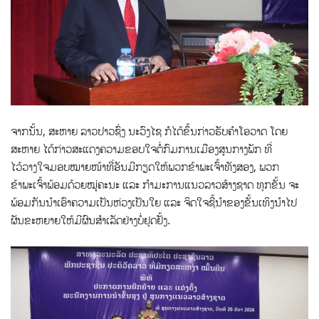
ຈາກນັ້ນ, ສະຫາຍ ລາວປາວຊົ່ງ ນະວົງໄຊ ກໍໄດ້ຂຶ້ນກ່າວຮັບຄໍາໂອວາດ ໂດຍ
ສະຫາຍ ໄດ້ກ່າວສະແດງຄວາມຂອບໃຈຕໍ່ກົມການເມືອງສູນກາງພັກ ທີ່
ໄວ້ວາງໃຈມອບໝາຍໜ້າທີ່ອັນມີກຽດໃຫ້ພວກຂ້າພະເຈົ້າທັງສອງ, ພວກ
ຂ້າພະເຈົ້າພ້ອມດ້ວຍໝູ່ຄະນະ ແລະ ກໍາມະການແນວລາວສ້າງຊາດ ທຸກຂັ້ນ ຈະ
ພ້ອມກັນນໍາເອົາຄວາມເປັນຫ່ວງເປັນໃຍ ແລະ ຈິດໃຈຊີ້ນໍາຂອງຂັ້ນເທິງນໍາໄປ
ຜັນຂະຫຍາຍໃຫ້ມີຜົນສໍາເລັດຢ່າງບໍ່ຢຸດຢັ້ງ.