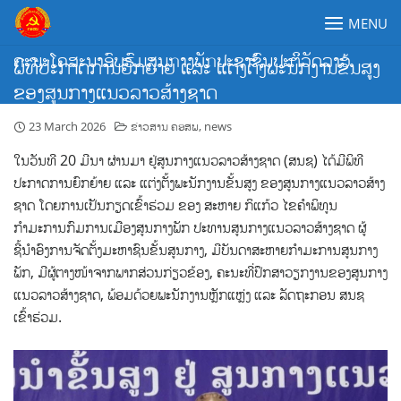
Skip
MENU
to
content
ຄະນະໂຄສະນາອົບຮົມສູນກາງພັກປະຊາຊົນປະຕິວັດລາວ
ພິທີປະກາດການຍົກຍ້າຍ ແລະ ແຕ່ງຕັ້ງພະນັກງານຂັ້ນສູງ
ຂອງສູນກາງແນວລາວສ້າງຊາດ
23 March 2026
ຂ່າວສານ ຄອສພ
,
news
ໃນວັນທີ 20 ມີນາ ຜ່ານມາ ຢູ່ສູນກາງແນວລາວສ້າງຊາດ (ສນຊ) ໄດ້ມີພິທີ
ປະກາດການຍົກຍ້າຍ ແລະ ແຕ່ງຕັ້ງພະນັກງານຂັ້ນສູງ ຂອງສູນກາງແນວລາວສ້າງ
ຊາດ
ໂດຍການເປັນກຽດເຂົ້າຮ່ວມ ຂອງ ສະຫາຍ ກິແກ້ວ ໄຂຄໍາພິທູນ
ກຳມະການກົມການເມືອງສູນກາງພັກ ປະທານສູນກາງແນວລາວສ້າງຊາດ ຜູ້
ຊີ້ນຳອົງການຈັດຕັ້ງມະຫາຊົນຂັ້ນສູນກາງ, ມີບັນດາສະຫາຍກຳມະການສູນກາງ
ພັກ, ມີຜູ້ຕາງໜ້າຈາກພາກສ່ວນກ່ຽວຂ້ອງ, ຄະນະທີ່ປຶກສາວຽກງານຂອງສູນກາງ
ແນວລາວສ້າງຊາດ, ພ້ອມດ້ວຍພະນັກງານຫຼັກແຫຼ່ງ ແລະ ລັດຖະກອນ ສນຊ
ເຂົ້າຮ່ວມ.