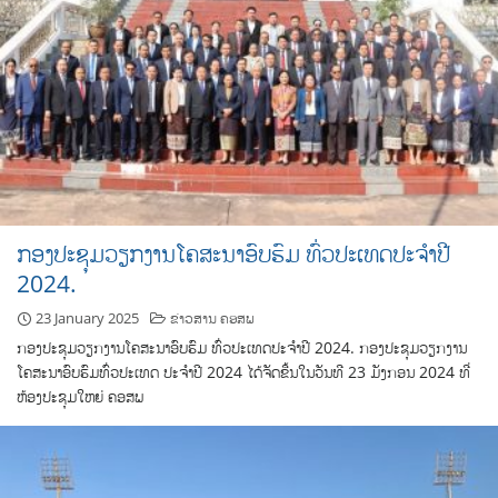
ກອງປະຊຸມວຽກງານໂຄສະນາອົບຮົມ ທົ່ວປະເທດປະຈຳປີ
2024.
23 January 2025
ຂ່າວສານ ຄອສພ
ກອງປະຊຸມວຽກງານໂຄສະນາອົບຮົມ ທົ່ວປະເທດປະຈຳປີ 2024. ກອງປະຊຸມວຽກງານ
ໂຄສະນາອົບຮົມທົ່ວປະເທດ ປະຈໍາປີ 2024 ໄດ້ຈັດຂື້ນໃນວັນທີ 23 ມັງກອນ 2024 ທີ່
ຫ້ອງປະຊຸມໃຫຍ່ ຄອສພ