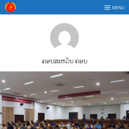
Skip
MENU
to
content
ຄະນະໂຄສະນາອົບຮົມສູນກາງພັກປະຊາຊົນປະຕິວັດລາວ
ຄອນສະຫວັນ ຄອນ