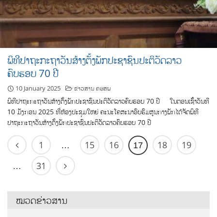
ພິທີປາຖະກະຖາວັນສ້າງຕັ້ງພັກປະຊາຊົນປະຕິວັດລາວ
ຄົບຮອບ 70 ປີ
10 January 2025
ຂ່າວສານ ຄອສພ
ພິທີປາຖະກະຖາວັນສ້າງຕັ້ງພັກປະຊາຊົນປະຕິວັດລາວຄົບຮອບ 70 ປີ ໃນຕອນເຊົ້າວັນທີ
10 ມັງກອນ 2025 ທີ່ຫ້ອງປະຊຸມໃຫຍ່ ຄະນະໂຄສະນາອົບຮົມສູນກາງພັກໄດ້ຈັດພິທີ
ປາຖະກະຖາວັນສ້າງຕັ້ງພັກປະຊາຊົນປະຕິວັດລາວຄົບຮອບ 70 ປີ
1
15
16
18
19
…
17
31
…
ໝວດຂ່າວສານ