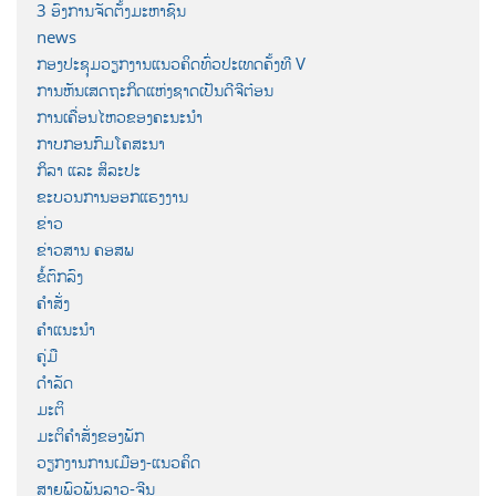
3 ອົງການຈັດຕັ້ງມະຫາຊົນ
news
ກອງປະຊຸມວຽກງານແນວຄິດທົ່ວປະເທດຄັ້ງທີ V
ການຫັນເສດຖະກິດແຫ່ງຊາດເປັນດີຈີຕ໋ອນ
ການເຄື່ອນໄຫວຂອງຄະນະນຳ
ກາບກອນກົມໂຄສະນາ
ກິລາ ແລະ ສິລະປະ
ຂະບວນການອອກແຮງງານ
ຂ່າວ
ຂ່າວສານ ຄອສພ
ຂໍ້ຕົກລົງ
ຄຳສັ່ງ
ຄຳແນະນຳ
ຄູ່ມື
ດຳລັດ
ມະຕິ
ມະຕິຄຳສັ່ງຂອງພັກ
ວຽກງານການເມືອງ-ແນວຄິດ
ສາຍພົວພັນລາວ-ຈີນ