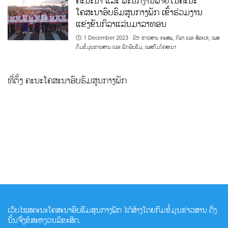
ຄະນະນຳ ແລະ ພະນັກງານພາຍໃນຄະນະ
ໂຄສະນາອົບຮົມສູນກາງພັກ ເຂົ້າຮ່ວມງານ
ແຂ່ງຂັນກິລາແລ່ນມາລາທອນ
1 December 2023
ຂ່າວສານ ຄອສພ
,
ກິລາ ແລະ ສິລະປະ
,
ເພສ
ກົມຂໍ້ມູນຂ່າວສານ ແລະ ຝຶກອົບຮົມ
,
ເພສກົມໂຄສະນາ
ທີ່ຕັ້ງ ຄະນະໂຄສະນາອົບຮົມສູນກາງພັກ
ເວັບໄຊສຄະນະໂຄສະນາອົບຮົມສູນກາງພັກ ໄດ້ສ້າງໂດຍກົມຂໍ້ມູນຂ່າວສານ ດັ່ງ
ນັ້ນຈື່ງຂໍສະຫງວນລິຂະສິດ.