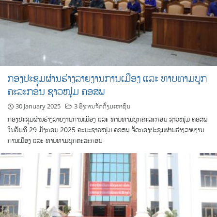
ກອງປະຊຸມຜ່ານຮ່າງລາຍງານການເມືອງ ແລະ ທາບທາມບຸກ
ຄະລະກອນ ຊາວໜຸ່ມ ຄອສພ
30 January 2025
3 ອົງການຈັດຕັ້ງມະຫາຊົນ
ກອງປະຊຸມຜ່ານຮ່າງລາຍງານການເມືອງ ແລະ ທາບທາມບຸກຄະລະກອນ ຊາວໜຸ່ມ ຄອສພ
ໃນວັນທີ 29 ມັງກອນ 2025 ຄະນະຊາວໜຸ່ມ ຄອສພ ຈັດກອງປະຊຸມຜ່ານຮ່າງລາຍງານ
ການເມືອງ ແລະ ທາບທາມບຸກຄະລະກອນ