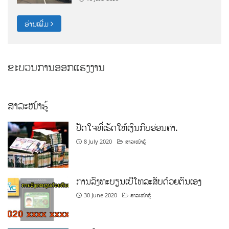
ອ່ານເພີ່ມ
ຂະບວນການອອກແຮງງານ
ສາລະໜ້າຮູ້
ປັດໃຈທີ່ເຮັດໃຫ້ເງິນກີບອ່ອນຄ່າ.
8 July 2020
ສາລະໜ້າຮູ້
ການລົງທະບຽນເບີໂທລະສັບດ້ວຍຕົນເອງ
30 June 2020
ສາລະໜ້າຮູ້