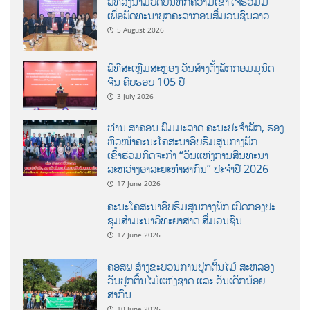
ພິທີລົງນາມບົດບັນທຶກຄວາມເຂົ້າໃຈຮ່ວມມື
ເພື່ອພັດທະນາບຸກຄະລາກອນສື່ມວນຊົນລາວ
5 August 2026
ພິທີສະເຫຼີມສະຫຼອງ ວັນສ້າງຕັ້ງພັກກອມມູນິດ
ຈີນ ຄົບຮອບ 105 ປີ
3 July 2026
ທ່ານ ສາຄອນ ພົມມະລາດ ຄະນະປະຈໍາພັກ, ຮອງ
ຫົວໜ້າຄະນະໂຄສະນາອົບຮົມສູນກາງພັກ
ເຂົ້າຮ່ວມກິດຈະກຳ “ວັນແຫ່ງການສົນທະນາ
ລະຫວ່າງອາລະຍະທຳສາກົນ” ປະຈຳປີ 2026
17 June 2026
ຄະນະໂຄສະນາອົບຮົມສູນກາງພັກ ເປີດກອງປະ
ຊຸມສຳມະນາວິທະຍາສາດ ສຶ່ມວນຊົນ
17 June 2026
ຄອສພ ສ້າງຂະບວນການປູກຕົ້ນໄມ້ ສະຫລອງ
ວັນປູກຕົ້ນໄມ້ແຫ່ງຊາດ ແລະ ວັນເດັກນ້ອຍ
ສາກົນ
10 June 2026