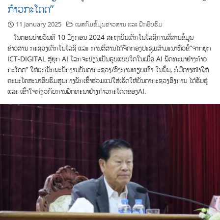
ກ້າວກະໂດດ”
11 January 2025
ເພສກົມຂໍ້ມູນຂ່າວສານ ແລະ ຝຶກອົບຮົມ
ໃນຕອນບ່າຍວັນທີ 10 ມັງກອນ 2024 ສະຖາບັນເຕັກໂນໂລຊີການສື່ສານຂໍ້ມູນ
ຂ່າວສານ ກະຊວງເຕັກໂນໂລຊີ ແລະ ການສື່ສານໄດ້ຈັດກອງປະຊຸມສຳມະນາຫົວຂໍ້”ຈາກຍຸກ
ICT-DIGITAL ສູ່ຍຸກ AI ໂລກຈະປ່ຽນເປັນຮູບແບບໃດໃນເມື່ອ AI ພັດທະນາຢ່າງກ້າວ
ກະໂດດ” ໃຫ້ແກ່ນັກພະນັກງານບັນດາກະຊວງ/ອົງການທຽບເທົ່າ ໃນນັ້ນ, ກໍມີຕາງໜ້າໃຫ້
ຄະນະໂຄສະນາອົບຮົມສູນກາງພັກເຂົ້າຮ່ວມແນ່ໃສ່ເຮັດໃຫ້ບັນດາກະຊວງອົງການ ໄດ້ຮັບຮູ້
ແລະ ເຂົ້າໃຈກ່ຽວກັບການພັດທະນາຢ່າງກ້າວກະໂດດຂອງAI.