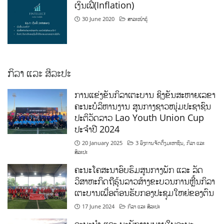
ເງິນເຟີ້(Inflation)
30 June 2020
ສາລະໜ້າຮູ້
ກິລາ ແລະ ສິລະປະ
ການແຂ່ງຂັນກິລາເຕະບານ ຊິງຂັນສະຫາຍເລຂາ
ຄະນະບໍລິຫານງານ ສູນກາງຊາວໜຸ່ມປະຊາຊົນ
ປະຕິວັດລາວ Lao Youth Union Cup
ປະຈຳປີ 2024
20 January 2025
3 ອົງການຈັດຕັ້ງມະຫາຊົນ
,
ກິລາ ແລະ
ສິລະປະ
ຄະນະໂຄສະນາອົບຮົມສູນກາງພັກ ແລະ ລັດ
ວິສາຫະກິດຖືຮຸ້ນລາວສ້າງຂະບວນການຫຼີ້ນກິລາ
ເຕະບານເພື່ອຕ້ອນຮັບກອງປະຊຸມໃຫຍ່ຂອງຕົນ
17 June 2024
ກິລາ ແລະ ສິລະປະ