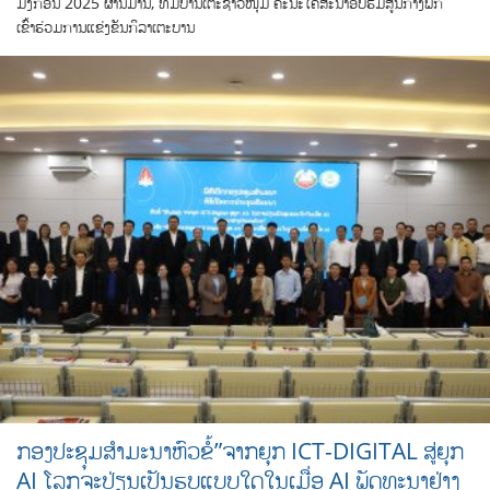
ມັງກອນ 2025 ຜ່ານມານີ້, ທີມບານເຕະຊາວໜຸ່ມ ຄະນະໂຄສະນາອົບຮົມສູນກາງພັກ
ເຂົ້າຮ່ວມການແຂ່ງຂັນກິລາເຕະບານ
ກອງປະຊຸມສຳມະນາຫົວຂໍ້”ຈາກຍຸກ ICT-DIGITAL ສູ່ຍຸກ
AI ໂລກຈະປ່ຽນເປັນຮູບແບບໃດໃນເມື່ອ AI ພັດທະນາຢ່າງ