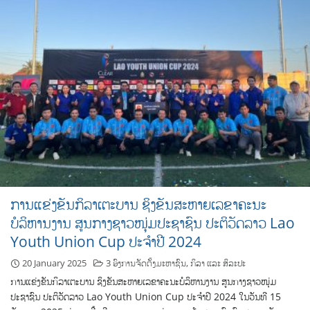
ການແຂ່ງຂັນກິລາເຕະບານ ຊິງຂັນສະຫາຍເລຂາຄະນະ
ບໍລິຫານງານ ສູນກາງຊາວໜຸ່ມປະຊາຊົນ ປະຕິວັດລາວ Lao
Youth Union Cup ປະຈຳປີ 2024
20 January 2025
3 ອົງການຈັດຕັ້ງມະຫາຊົນ
,
ກິລາ ແລະ ສິລະປະ
ການແຂ່ງຂັນກິລາເຕະບານ ຊິງຂັນສະຫາຍເລຂາຄະນະບໍລິຫານງານ ສູນກາງຊາວໜຸ່ມ
ປະຊາຊົນ ປະຕິວັດລາວ Lao Youth Union Cup ປະຈຳປີ 2024 ໃນວັນທີ 15