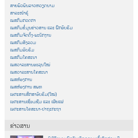
ສາຍພົວພັນລາວຫວຽດນາມ
ສາລະໜ້າຮູ້
ເພສກົມກວດກາ
ເພສກົມຂໍ້ມູນຂ່າວສານ ແລະ ຝຶກອົບຮົມ
ເພສກົມຈັດຕັ້ງ-ພະນັກງານ
ເພສກົມສັງລວມ
ເພສກົມອົບຮົມ
ເພສກົມໂຄສະນາ
ເພສວາລະສານອະລຸນໃໝ່
ເພສວາລະສານໂຄສະນາ
ເພສຫ້ອງການ
ເພສຫ້ອງການ ສພທ
ເອກະສານສຶກສາອົບຮົມ(ໃໝ່)
ເອກະສານເຊື່ອມຊືມ ແລະ ເຜີຍແຜ່
ເອກະສານໂຄສະນາ-ປາຖະກະຖາ
ຂ່າວສານ