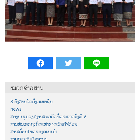
ໝວດຂ່າວສານ
3 ອົງການຈັດຕັ້ງມະຫາຊົນ
news
ກອງປະຊຸມວຽກງານແນວຄິດທົ່ວປະເທດຄັ້ງທີ V
ການຫັນເສດຖະກິດແຫ່ງຊາດເປັນດີຈີຕ໋ອນ
ການເຄື່ອນໄຫວຂອງຄະນະນຳ
ກາບກອນກົມໂຄສະນາ