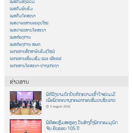
ເພສກົມສັງລວມ
ເພສກົມອົບຮົມ
ເພສກົມໂຄສະນາ
ເພສວາລະສານອະລຸນໃໝ່
ເພສວາລະສານໂຄສະນາ
ເພສຫ້ອງການ
ເພສຫ້ອງການ ສພທ
ເອກະສານສຶກສາອົບຮົມ(ໃໝ່)
ເອກະສານເຊື່ອມຊືມ ແລະ ເຜີຍແຜ່
ເອກະສານໂຄສະນາ-ປາຖະກະຖາ
ຂ່າວສານ
ພິທີລົງນາມບົດບັນທຶກຄວາມເຂົ້າໃຈຮ່ວມມື
ເພື່ອພັດທະນາບຸກຄະລາກອນສື່ມວນຊົນລາວ
5 August 2026
ພິທີສະເຫຼີມສະຫຼອງ ວັນສ້າງຕັ້ງພັກກອມມູນິດ
ຈີນ ຄົບຮອບ 105 ປີ