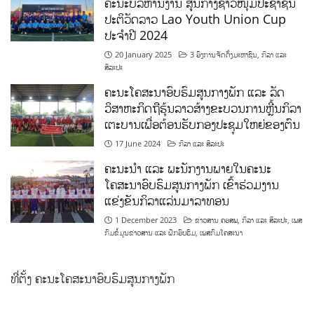
ຄະນະບໍລິຫານງານ ສູນກາງຊາວໜຸ່ມປະຊາຊົນ
ປະຕິວັດລາວ Lao Youth Union Cup
ປະຈຳປີ 2024
20 January 2025
3 ອົງການຈັດຕັ້ງມະຫາຊົນ
,
ກິລາ ແລະ
ສິລະປະ
ຄະນະໂຄສະນາອົບຮົມສູນກາງພັກ ແລະ ລັດ
ວິສາຫະກິດຖືຮຸ້ນລາວສ້າງຂະບວນການຫຼີ້ນກິລາ
ເຕະບານເພື່ອຕ້ອນຮັບກອງປະຊຸມໃຫຍ່ຂອງຕົນ
17 June 2024
ກິລາ ແລະ ສິລະປະ
ຄະນະນຳ ແລະ ພະນັກງານພາຍໃນຄະນະ
ໂຄສະນາອົບຮົມສູນກາງພັກ ເຂົ້າຮ່ວມງານ
ແຂ່ງຂັນກິລາແລ່ນມາລາທອນ
1 December 2023
ຂ່າວສານ ຄອສພ
,
ກິລາ ແລະ ສິລະປະ
,
ເພສ
ກົມຂໍ້ມູນຂ່າວສານ ແລະ ຝຶກອົບຮົມ
,
ເພສກົມໂຄສະນາ
ທີ່ຕັ້ງ ຄະນະໂຄສະນາອົບຮົມສູນກາງພັກ