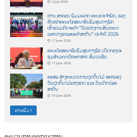
3 July 2026
ທ່ານ ສາຄອນ ພົມມະລາດ ຄະນະປະຈໍາພັກ, ຮອງ
ຫົວໜ້າຄະນະໂຄສະນາອົບຮົມສູນກາງພັກ
ເຂົ້າຮ່ວມກິດຈະກຳ “ວັນແຫ່ງການສົນທະນາ
ລະຫວ່າງອາລະຍະທຳສາກົນ” ປະຈຳປີ 2026
17 June 2026
ຄະນະໂຄສະນາອົບຮົມສູນກາງພັກ ເປີດກອງປະ
ຊຸມສຳມະນາວິທະຍາສາດ ສຶ່ມວນຊົນ
17 June 2026
ຄອສພ ສ້າງຂະບວນການປູກຕົ້ນໄມ້ ສະຫລອງ
ວັນປູກຕົ້ນໄມ້ແຫ່ງຊາດ ແລະ ວັນເດັກນ້ອຍ
ສາກົນ
10 June 2026
ອ່ານເພີ່ມ
ຂະບວນການອອກແຮງງານ