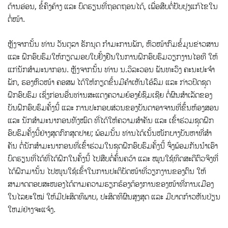
ດ້ານອ່ອນ, ຂໍ້ຄົງຄ້າງ ແລະ ບົດຮຽນທີ່ຖອດຖອນໄດ້, ເພື່ອສືບຕໍ່ປັບປຸງແກ້ໄຂໃນ
ຕໍ່ໜ້າ.
ຫຼັງຈາກນັ້ນ ທ່ານ ວັນຕຸລາ ຣັກນຸດ ກຳມະການພັກ, ຫົວໜ້າກົມຂໍ້ມູນຂ່າວສານ
ແລະ ຝຶກອົບຮົມໃຫ້ກຽດມອບໃບຢັ້ງຢືນໃນການຝຶກອົບຮົມວຽກງານໄອທີ ໃຫ້
ແກ່ນັກສໍາມະນາກອນ. ຫຼັງຈາກນັ້ນ ທ່ານ ນ.ວິລະວອນ ພັນທະວົງ ຄະນະປະຈຳ
ພັກ, ຮອງຫົວໜ້າ ຄອສພ ໄດ້ໃຫ້ກຽດຂຶ້ນມີຄໍາເຫັນໂອ້ລົມ ແລະ ກ່າວປິດຊຸດ
ຝຶກອົບຮົມ ເຊິ່ງກ່ອນອື່ນທ່ານສະແດງຄວາມຍ້ອງຍໍຊົມເຊີຍ ຕໍ່ຜົນສໍາເລັດຂອງ
ບັນຝຶກອົບຮົມຄັ້ງນີ້ ແລະ ການປະກອບສ່ວນຂອງບັນດາອາຈານທີ່ຂຶ້ນຫ້ອງສອນ
ແລະ ນັກສໍາມະນາກອນທັງໝົດ ທີ່ໄດ້ໃຫ້ຄວາມສໍາຄັນ ແລະ ເຂົ້າຮ່ວມຊຸດຝຶກ
ອົບຮົມຄັ້ງນີ້ຢ່າງສຸດກົກສຸດປາຍ; ພ້ອມນັ້ນ ທ່ານໄດ້ເນັ້ນໜັກບາງບັນຫາທີ່ສໍາ
ຄັນ ຕໍ່ນັກສໍາມະນາກອນທີ່ເຂົ້າຮ່ວມໃນຊຸດຝຶກອົບຮົມຄັ້ງນີ້ ຈົ່ງພ້ອມກັນນໍາເອົາ
ບົດຮຽນທີ່ໄດ້ທີ່ໄດ້ຝຶກໃນຄັ້ງນີ້ ໄປສືບຕໍ່ຄົ້ນຄວ້າ ແລະ ໝູນໃຊ້ທິດສະດີຕົວຈິງທີ່
ໄດ້ຝຶກມານັ້ນ ໄປໜູນໃຊ້ເຂົ້າໃນການປະຕິບັດໜ້າທີ່ວຽກງານຂອງຕົນ ໃຫ້
ສາມາດຕອບສະໜອງໄດ້ຕາມຄວາມຮຽກຮ້ອງຕ້ອງການຂອງໜ້າທີ່ການເມືອງ
ໃນໄລຍະໃໝ່ ໃຫ້ມີປະສິດທິພາບ, ປະສິດທິຜົນສູງສຸດ ແລະ ມີບາດກ້າວຫັນປ່ຽນ
ໃຫມ່ຢ່າງຈະແຈ້ງ.