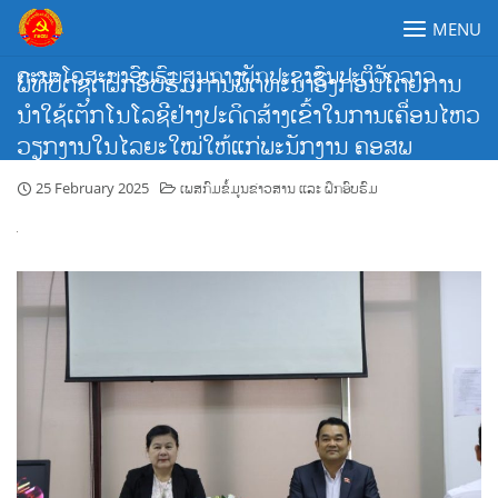
Skip
MENU
to
content
ຄະນະໂຄສະນາອົບຮົມສູນກາງພັກປະຊາຊົນປະຕິວັດລາວ
ພິທີປິດຊຸດຝຶກອົບຮົມການພັດທະນາອົງກອນໂດຍການ
ນຳໃຊ້ເຕັກໂນໂລຊີຢ່າງປະດິດສ້າງເຂົ້າໃນການເຄື່ອນໄຫວ
ວຽກງານໃນໄລຍະໃໝ່ໃຫ້ແກ່ພະນັກງານ ຄອສພ
25 February 2025
ເພສກົມຂໍ້ມູນຂ່າວສານ ແລະ ຝຶກອົບຮົມ