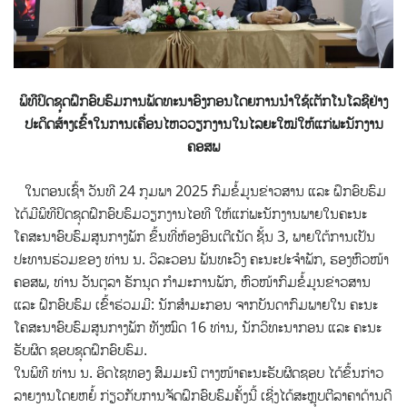
ພິທີປິດຊຸດຝຶກອົບຮົມການພັດທະນາອົງກອນໂດຍການນຳໃຊ້ເຕັກໂນໂລຊີຢ່າງ
ປະດິດສ້າງເຂົ້າໃນການເຄື່ອນໄຫວວຽກງານໃນໄລຍະໃໝ່ໃຫ້ແກ່ພະນັກງານ
ຄອສພ
ໃນຕອນເຊົ້າ ວັນທີ 24 ກຸມພາ 2025 ກົມຂໍ້ມູນຂ່າວສານ ແລະ ຝຶກອົບຮົມ
ໄດ້ມີພິທີປິດຊຸດຝຶກອົບຮົມວຽກງານໄອທີ
ໃຫ້ແກ່ພະນັກງານພາຍໃນຄະນະ
ໂຄສະນາອົບຮົມສູນກາງພັກ ຂຶ້ນທີ່ຫ້ອງອິນເຕີເນັດ ຊັ້ນ 3, ພາຍໃຕ້ການເປັນ
ປະທານຮ່ວມຂອງ ທ່ານ ນ. ວິລະວອນ ພັນທະວົງ ຄະນະປະຈຳພັກ, ຮອງຫົວໜ້າ
ຄອສພ, ທ່ານ ວັນຕຸລາ ຣັກນຸດ ກຳມະການພັກ, ຫົວໜ້າກົມຂໍ້ມູນຂ່າວສານ
ແລະ ຝຶກອົບຮົມ ເຂົ້າຮ່ວມມີ: ນັກສໍາມະກອນ ຈາກບັນດາກົມພາຍໃນ ຄະນະ
ໂຄສະນາອົບຮົມສູນກາງພັກ ທັງໝົດ 16 ທ່ານ, ນັກວິທະນາກອນ ແລະ ຄະນະ
ຮັບຜິດ ຊອບຊຸດຝຶກອົບຮົມ.
ໃນພິທີ ທ່ານ ນ. ອິດໄຊທອງ ສົມມະນີ ຕາງໜ້າຄະນະຮັບຜິດຊອບ ໄດ້ຂຶ້ນກ່າວ
ລາຍງານໂດຍຫຍໍ້ ກ່ຽວກັບການຈັດຝຶກອົບຮົມຄັ້ງນີ້ ເຊີ່ງໄດ້ສະຫຼຸບຕີລາຄາດ້ານດີ