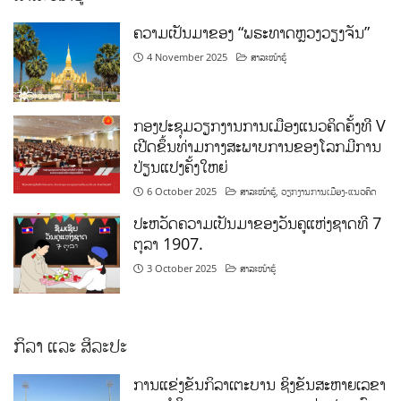
ຄວາມເປັນມາຂອງ “ພຣະທາດຫຼວງວຽງຈັນ”
4 November 2025
ສາລະໜ້າຮູ້
ກອງປະຊຸມວຽກງານການເມືອງແນວຄິດຄັ້ງທີ V
ເປີດຂຶ້ນທ່າມກາງສະພາບການຂອງໂລກມີການ
ປ່ຽນແປງຄັ້ງໃຫຍ່
6 October 2025
ສາລະໜ້າຮູ້
,
ວຽກງານການເມືອງ-ແນວຄິດ
ປະຫວັດຄວາມເປັນມາຂອງວັນຄູແຫ່ງຊາດທີ 7
ຕຸລາ 1907.
3 October 2025
ສາລະໜ້າຮູ້
ກິລາ ແລະ ສິລະປະ
ການແຂ່ງຂັນກິລາເຕະບານ ຊິງຂັນສະຫາຍເລຂາ