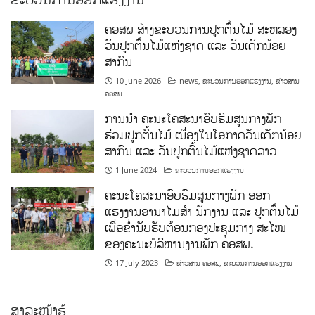
ຄອສພ ສ້າງຂະບວນການປູກຕົ້ນໄມ້ ສະຫລອງ
ວັນປູກຕົ້ນໄມ້ແຫ່ງຊາດ ແລະ ວັນເດັກນ້ອຍ
ສາກົນ
10 June 2026
news
,
ຂະບວນການອອກແຮງງານ
,
ຂ່າວສານ
ຄອສພ
ການນໍາ ຄະນະໂຄສະນາອົບຮົມສູນກາງພັກ
ຮ່ວມປູກຕົ້ນໄມ້ ເນື່ອງໃນໂອກາດວັນເດັກນ້ອຍ
ສາກົນ ແລະ ວັນປູກຕົ້ນໄມ້ແຫ່ງຊາດລາວ
1 June 2024
ຂະບວນການອອກແຮງງານ
ຄະນະໂຄສະນາອົບຮົມສູນກາງພັກ ອອກ
ແຮງງານອານາໄມສໍາ ນັກງານ ແລະ ປູກຕົ້ນໄມ້
ເພື່ອຂໍ່ານັບຮັບຕ້ອນກອງປະຊຸມກາງ ສະໄໝ
ຂອງຄະນະບໍລິຫານງານພັກ ຄອສພ.
17 July 2023
ຂ່າວສານ ຄອສພ
,
ຂະບວນການອອກແຮງງານ
ສາລະໜ້າຮູ້