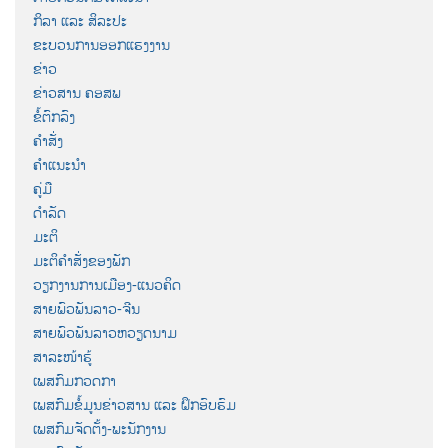
ກິລາ ແລະ ສິລະປະ
ຂະບວນການອອກແຮງງານ
ຂ່າວ
ຂ່າວສານ ຄອສພ
ຂໍ້ຕົກລົງ
ຄຳສັ່ງ
ຄຳແນະນຳ
ຄູ່ມື
ດຳລັດ
ມະຕິ
ມະຕິຄຳສັ່ງຂອງພັກ
ວຽກງານການເມືອງ-ແນວຄິດ
ສາຍພົວພັນລາວ-ຈີນ
ສາຍພົວພັນລາວຫວຽດນາມ
ສາລະໜ້າຮູ້
ເພສກົມກວດກາ
ເພສກົມຂໍ້ມູນຂ່າວສານ ແລະ ຝຶກອົບຮົມ
ເພສກົມຈັດຕັ້ງ-ພະນັກງານ