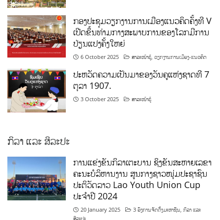
ກອງປະຊຸມວຽກງານການເມືອງແນວຄິດຄັ້ງທີ V
ເປີດຂຶ້ນທ່າມກາງສະພາບການຂອງໂລກມີການ
ປ່ຽນແປງຄັ້ງໃຫຍ່
6 October 2025
ສາລະໜ້າຮູ້
,
ວຽກງານການເມືອງ-ແນວຄິດ
ປະຫວັດຄວາມເປັນມາຂອງວັນຄູແຫ່ງຊາດທີ 7
ຕຸລາ 1907.
3 October 2025
ສາລະໜ້າຮູ້
ກິລາ ແລະ ສິລະປະ
ການແຂ່ງຂັນກິລາເຕະບານ ຊິງຂັນສະຫາຍເລຂາ
ຄະນະບໍລິຫານງານ ສູນກາງຊາວໜຸ່ມປະຊາຊົນ
ປະຕິວັດລາວ Lao Youth Union Cup
ປະຈຳປີ 2024
20 January 2025
3 ອົງການຈັດຕັ້ງມະຫາຊົນ
,
ກິລາ ແລະ
ສິລະປະ