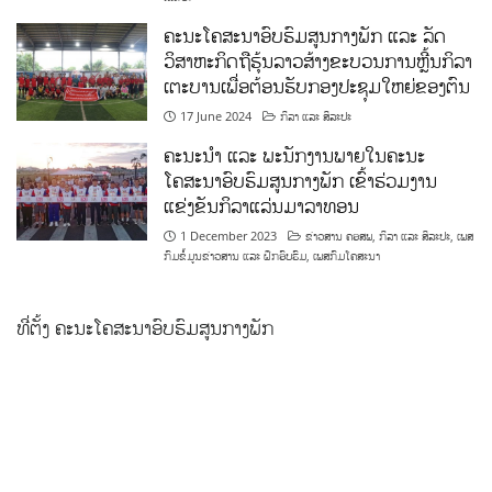
ຄະນະໂຄສະນາອົບຮົມສູນກາງພັກ ແລະ ລັດ
ວິສາຫະກິດຖືຮຸ້ນລາວສ້າງຂະບວນການຫຼີ້ນກິລາ
ເຕະບານເພື່ອຕ້ອນຮັບກອງປະຊຸມໃຫຍ່ຂອງຕົນ
17 June 2024
ກິລາ ແລະ ສິລະປະ
ຄະນະນຳ ແລະ ພະນັກງານພາຍໃນຄະນະ
ໂຄສະນາອົບຮົມສູນກາງພັກ ເຂົ້າຮ່ວມງານ
ແຂ່ງຂັນກິລາແລ່ນມາລາທອນ
1 December 2023
ຂ່າວສານ ຄອສພ
,
ກິລາ ແລະ ສິລະປະ
,
ເພສ
ກົມຂໍ້ມູນຂ່າວສານ ແລະ ຝຶກອົບຮົມ
,
ເພສກົມໂຄສະນາ
ທີ່ຕັ້ງ ຄະນະໂຄສະນາອົບຮົມສູນກາງພັກ