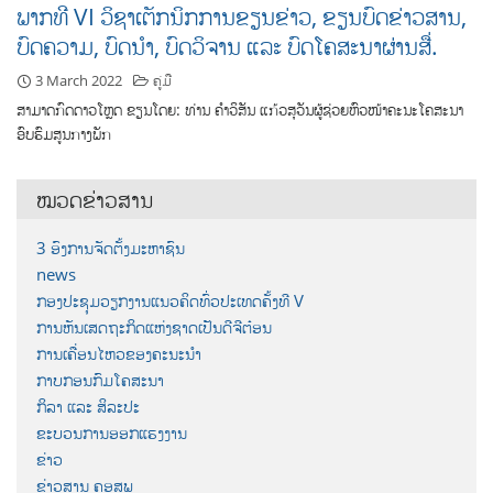
ພາກທີ VI ວິຊາເຕັກນິກການຂຽນຂ່າວ, ຂຽນບົດຂ່າວສານ,
ບົດຄວາມ, ບົດນໍາ, ບົດວິຈານ ແລະ ບົດໂຄສະນາຜ່ານສື່.
3 March 2022
ຄູ່ມື
ສາມາດກົດດາວໂຫຼດ ຂຽນໂດຍ: ທ່ານ ຄຳວິສັນ ແກ້ວສຸວັນຜູ້ຊ່ວຍຫົວໜ້າຄະນະໂຄສະນາ
ອົບຮົມສູນກາງພັກ
ໝວດຂ່າວສານ
3 ອົງການຈັດຕັ້ງມະຫາຊົນ
news
ກອງປະຊຸມວຽກງານແນວຄິດທົ່ວປະເທດຄັ້ງທີ V
ການຫັນເສດຖະກິດແຫ່ງຊາດເປັນດີຈີຕ໋ອນ
ການເຄື່ອນໄຫວຂອງຄະນະນຳ
ກາບກອນກົມໂຄສະນາ
ກິລາ ແລະ ສິລະປະ
ຂະບວນການອອກແຮງງານ
ຂ່າວ
ຂ່າວສານ ຄອສພ