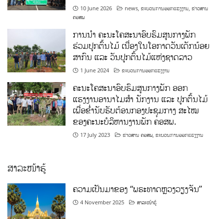
10 June 2026
news
,
ຂະບວນການອອກແຮງງານ
,
ຂ່າວສານ
ຄອສພ
ການນໍາ ຄະນະໂຄສະນາອົບຮົມສູນກາງພັກ
ຮ່ວມປູກຕົ້ນໄມ້ ເນື່ອງໃນໂອກາດວັນເດັກນ້ອຍ
ສາກົນ ແລະ ວັນປູກຕົ້ນໄມ້ແຫ່ງຊາດລາວ
1 June 2024
ຂະບວນການອອກແຮງງານ
ຄະນະໂຄສະນາອົບຮົມສູນກາງພັກ ອອກ
ແຮງງານອານາໄມສໍາ ນັກງານ ແລະ ປູກຕົ້ນໄມ້
ເພື່ອຂໍ່ານັບຮັບຕ້ອນກອງປະຊຸມກາງ ສະໄໝ
ຂອງຄະນະບໍລິຫານງານພັກ ຄອສພ.
17 July 2023
ຂ່າວສານ ຄອສພ
,
ຂະບວນການອອກແຮງງານ
ສາລະໜ້າຮູ້
ຄວາມເປັນມາຂອງ “ພຣະທາດຫຼວງວຽງຈັນ”
4 November 2025
ສາລະໜ້າຮູ້