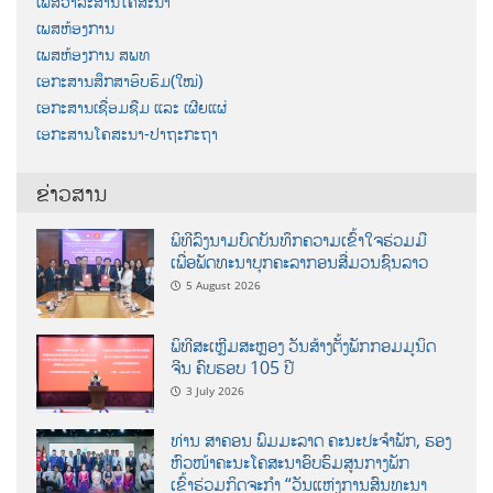
ເພສວາລະສານໂຄສະນາ
ເພສຫ້ອງການ
ເພສຫ້ອງການ ສພທ
ເອກະສານສຶກສາອົບຮົມ(ໃໝ່)
ເອກະສານເຊື່ອມຊືມ ແລະ ເຜີຍແຜ່
ເອກະສານໂຄສະນາ-ປາຖະກະຖາ
ຂ່າວສານ
ພິທີລົງນາມບົດບັນທຶກຄວາມເຂົ້າໃຈຮ່ວມມື
ເພື່ອພັດທະນາບຸກຄະລາກອນສື່ມວນຊົນລາວ
5 August 2026
ພິທີສະເຫຼີມສະຫຼອງ ວັນສ້າງຕັ້ງພັກກອມມູນິດ
ຈີນ ຄົບຮອບ 105 ປີ
3 July 2026
ທ່ານ ສາຄອນ ພົມມະລາດ ຄະນະປະຈໍາພັກ, ຮອງ
ຫົວໜ້າຄະນະໂຄສະນາອົບຮົມສູນກາງພັກ
ເຂົ້າຮ່ວມກິດຈະກຳ “ວັນແຫ່ງການສົນທະນາ