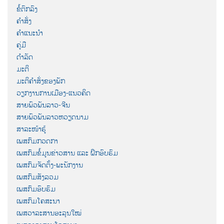
ຂໍ້ຕົກລົງ
ຄຳສັ່ງ
ຄຳແນະນຳ
ຄູ່ມື
ດຳລັດ
ມະຕິ
ມະຕິຄຳສັ່ງຂອງພັກ
ວຽກງານການເມືອງ-ແນວຄິດ
ສາຍພົວພັນລາວ-ຈີນ
ສາຍພົວພັນລາວຫວຽດນາມ
ສາລະໜ້າຮູ້
ເພສກົມກວດກາ
ເພສກົມຂໍ້ມູນຂ່າວສານ ແລະ ຝຶກອົບຮົມ
ເພສກົມຈັດຕັ້ງ-ພະນັກງານ
ເພສກົມສັງລວມ
ເພສກົມອົບຮົມ
ເພສກົມໂຄສະນາ
ເພສວາລະສານອະລຸນໃໝ່