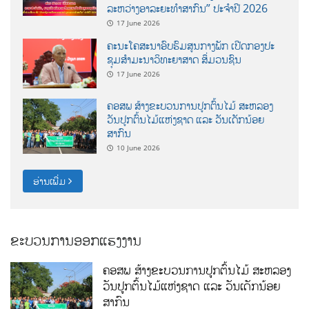
ລະຫວ່າງອາລະຍະທຳສາກົນ” ປະຈຳປີ 2026
17 June 2026
ຄະນະໂຄສະນາອົບຮົມສູນກາງພັກ ເປີດກອງປະ
ຊຸມສຳມະນາວິທະຍາສາດ ສຶ່ມວນຊົນ
17 June 2026
ຄອສພ ສ້າງຂະບວນການປູກຕົ້ນໄມ້ ສະຫລອງ
ວັນປູກຕົ້ນໄມ້ແຫ່ງຊາດ ແລະ ວັນເດັກນ້ອຍ
ສາກົນ
10 June 2026
ອ່ານເພີ່ມ
ຂະບວນການອອກແຮງງານ
ຄອສພ ສ້າງຂະບວນການປູກຕົ້ນໄມ້ ສະຫລອງ
ວັນປູກຕົ້ນໄມ້ແຫ່ງຊາດ ແລະ ວັນເດັກນ້ອຍ
ສາກົນ