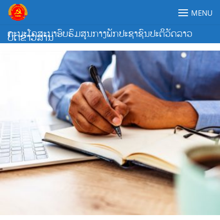
Skip
MENU
to
content
ຄະນະໂຄສະນາອົບຮົມສູນກາງພັກປະຊາຊົນປະຕິວັດລາວ
ບົດຂ່າວສານ