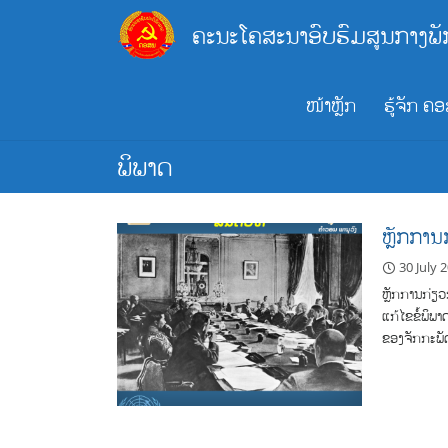
Skip
ຄະນະໂຄສະນາອົບຮົມສູນກາງພັ
to
content
ໜ້າຫຼັກ
ຮູ້ຈັກ ຄ
ພິພາດ
ຫຼັກການ
30 July 
ຫຼັກການກ່ຽວ
ແກ້ໄຂຂໍ້ພິພາ
ຂອງຈັກກະພັດ