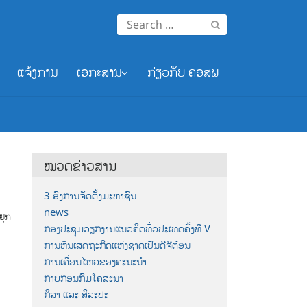
Search
for:
ແຈ້ງການ
ເອກະສານ
ກ່ຽວກັບ ຄອສພ
ໝວດຂ່າວສານ
3 ອົງການຈັດຕັ້ງມະຫາຊົນ
news
່ຍຸກ
ກອງປະຊຸມວຽກງານແນວຄິດທົ່ວປະເທດຄັ້ງທີ V
ການຫັນເສດຖະກິດແຫ່ງຊາດເປັນດີຈີຕ໋ອນ
ການເຄື່ອນໄຫວຂອງຄະນະນຳ
ກາບກອນກົມໂຄສະນາ
ກິລາ ແລະ ສິລະປະ