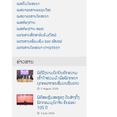
ເພສກົມໂຄສະນາ
ເພສວາລະສານອະລຸນໃໝ່
ເພສວາລະສານໂຄສະນາ
ເພສຫ້ອງການ
ເພສຫ້ອງການ ສພທ
ເອກະສານສຶກສາອົບຮົມ(ໃໝ່)
ເອກະສານເຊື່ອມຊືມ ແລະ ເຜີຍແຜ່
ເອກະສານໂຄສະນາ-ປາຖະກະຖາ
ຂ່າວສານ
ພິທີລົງນາມບົດບັນທຶກຄວາມ
ເຂົ້າໃຈຮ່ວມມື ເພື່ອພັດທະນາ
ບຸກຄະລາກອນສື່ມວນຊົນລາວ
5 August 2026
ພິທີສະເຫຼີມສະຫຼອງ ວັນສ້າງຕັ້ງ
ພັກກອມມູນິດຈີນ ຄົບຮອບ
105 ປີ
3 July 2026