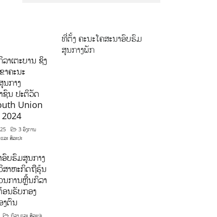
ທີ່ຕັ້ງ ຄະນະໂຄສະນາອົບຮົມ
ສູນກາງພັກ
ິລາເຕະບານ ຊິງ
ລຂາຄະນະ
ສູນກາງ
ຊົນ ປະຕິວັດ
outh Union
ີ 2024
025
3 ອົງການ
 ແລະ ສິລະປະ
ອົບຮົມສູນກາງ
ິສາຫະກິດຖືຮຸ້ນ
ນການຫຼີ້ນກິລາ
ຕ້ອນຮັບກອງ
ອງຕົນ
ກິລາ ແລະ ສິລະປະ