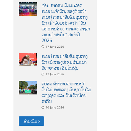
ທ່ານ ສາຄອນ ພົມມະລາດ
ຄະນະປະຈໍາພັກ, ຮອງຫົວໜ້າ
ຄະນະໂຄສະນາອົບຮົມສູນກາງ
ພັກ ເຂົ້າຮ່ວມກິດຈະກຳ “ວັນ
ແຫ່ງການສົນທະນາລະຫວ່າງອາ
ລະຍະທຳສາກົນ” ປະຈຳປີ
2026
17 June 2026
ຄະນະໂຄສະນາອົບຮົມສູນກາງ
ພັກ ເປີດກອງປະຊຸມສຳມະນາ
ວິທະຍາສາດ ສຶ່ມວນຊົນ
17 June 2026
ຄອສພ ສ້າງຂະບວນການປູກ
ຕົ້ນໄມ້ ສະຫລອງ ວັນປູກຕົ້ນໄມ້
ແຫ່ງຊາດ ແລະ ວັນເດັກນ້ອຍ
ສາກົນ
10 June 2026
ອ່ານເພີ່ມ