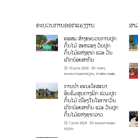
ຂະບວນການອອກແຮງງານ
ສາລ
ຄອສພ ສ້າງຂະບວນການປູກ
ຕົ້ນໄມ້ ສະຫລອງ ວັນປູກ
ຕົ້ນໄມ້ແຫ່ງຊາດ ແລະ ວັນ
ເດັກນ້ອຍສາກົນ
10 June 2026
news
,
ຂະບວນການອອກແຮງງານ
,
ຂ່າວສານ ຄອສພ
ການນໍາ ຄະນະໂຄສະນາ
ອົບຮົມສູນກາງພັກ ຮ່ວມປູກ
ຕົ້ນໄມ້ ເນື່ອງໃນໂອກາດວັນ
ເດັກນ້ອຍສາກົນ ແລະ ວັນປູກ
ຕົ້ນໄມ້ແຫ່ງຊາດລາວ
1 June 2024
ຂະບວນການອອກ
ແຮງງານ