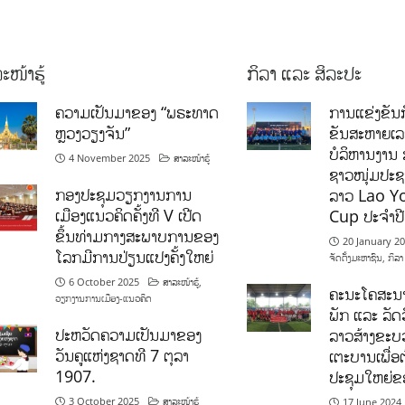
ະໜ້າຮູ້
ກິລາ ແລະ ສິລະປະ
ຄວາມເປັນມາຂອງ “ພຣະທາດ
ການແຂ່ງຂັນກ
ຫຼວງວຽງຈັນ”
ຂັນສະຫາຍເ
ບໍລິຫານງານ 
4 November 2025
ສາລະໜ້າຮູ້
ຊາວໜຸ່ມປະຊາ
ກອງປະຊຸມວຽກງານການ
ລາວ Lao Y
ເມືອງແນວຄິດຄັ້ງທີ V ເປີດ
Cup ປະຈຳປ
ຂຶ້ນທ່າມກາງສະພາບການຂອງ
20 January 2
ໂລກມີການປ່ຽນແປງຄັ້ງໃຫຍ່
ຈັດຕັ້ງມະຫາຊົນ
,
ກິລາ
6 October 2025
ສາລະໜ້າຮູ້
,
ຄະນະໂຄສະນາ
ວຽກງານການເມືອງ-ແນວຄິດ
ພັກ ແລະ ລັດວ
ປະຫວັດຄວາມເປັນມາຂອງ
ລາວສ້າງຂະບວ
ວັນຄູແຫ່ງຊາດທີ 7 ຕຸລາ
ເຕະບານເພື່ອ
1907.
ປະຊຸມໃຫຍ່ຂ
3 October 2025
ສາລະໜ້າຮູ້
17 June 2024