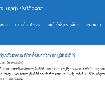
ກປະຊາຊົນປະຕິວັດລາວ
ອສພ
ການເຄື່ອນໄຫວ
ມະຕິ,ຄຳສັ່ງຂອງພັກ
ວາລະສານ
ກ່ຽວກັບການແກ້ໄຂຂໍ້ພິພາດໂດຍທາງສັນຕິວິທີ
2025
ສາລະໜ້າຮູ້
ກັບການແກ້ໄຂຂໍ້ພິພາດໂດຍທາງສັນຕິວິທີ ໂດຍ:ຄຳວອນ ພານຸວົງ ການພັດທະນາກົນໄກ ຂອງການ
ດລະຫວ່າງປະເທດ ໂດຍທາງສັນຕິວິທີດ້ວຍສົນທິສັນຍາຫຼາຍສະບັບເຊິ່ງ ໄດ້ລິເລີ່ມປະຕິບັດມາຕັ້ງແຕ
ໂຣມັນ ເປັນຕົ້ນມາຄື: