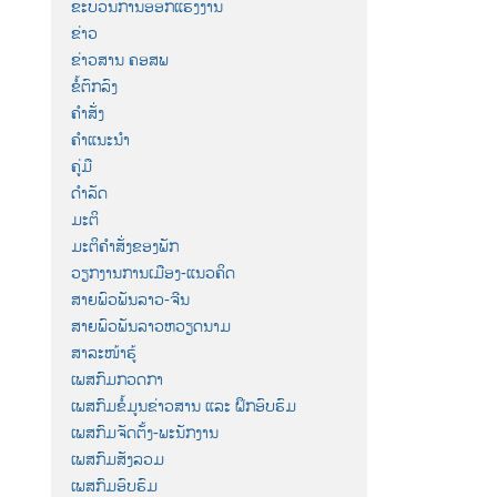
ຂະບວນການອອກແຮງງານ
ຂ່າວ
ຂ່າວສານ ຄອສພ
ຂໍ້ຕົກລົງ
ຄຳສັ່ງ
ຄຳແນະນຳ
ຄູ່ມື
ດຳລັດ
ມະຕິ
ມະຕິຄຳສັ່ງຂອງພັກ
ວຽກງານການເມືອງ-ແນວຄິດ
ສາຍພົວພັນລາວ-ຈີນ
ສາຍພົວພັນລາວຫວຽດນາມ
ສາລະໜ້າຮູ້
ເພສກົມກວດກາ
ເພສກົມຂໍ້ມູນຂ່າວສານ ແລະ ຝຶກອົບຮົມ
ເພສກົມຈັດຕັ້ງ-ພະນັກງານ
ເພສກົມສັງລວມ
ເພສກົມອົບຮົມ