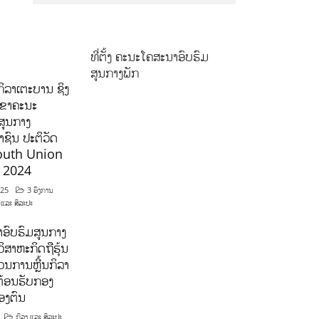
ທີ່ຕັ້ງ ຄະນະໂຄສະນາອົບຮົມ
ສູນກາງພັກ
ິລາເຕະບານ ຊິງ
ລຂາຄະນະ
ສູນກາງ
ຊົນ ປະຕິວັດ
outh Union
ີ 2024
025
3 ອົງການ
 ແລະ ສິລະປະ
ອົບຮົມສູນກາງ
ິສາຫະກິດຖືຮຸ້ນ
ນການຫຼີ້ນກິລາ
ຕ້ອນຮັບກອງ
ອງຕົນ
ກິລາ ແລະ ສິລະປະ