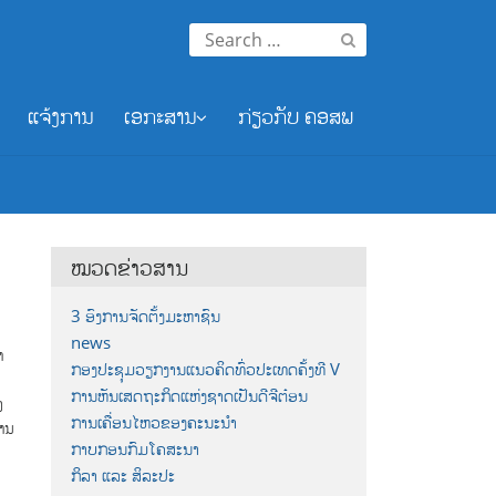
Search
for:
ແຈ້ງການ
ເອກະສານ
ກ່ຽວກັບ ຄອສພ
ໝວດຂ່າວສານ
3 ອົງການຈັດຕັ້ງມະຫາຊົນ
news
າ
ກອງປະຊຸມວຽກງານແນວຄິດທົ່ວປະເທດຄັ້ງທີ V
5
ການຫັນເສດຖະກິດແຫ່ງຊາດເປັນດີຈີຕ໋ອນ
ງ
ການເຄື່ອນໄຫວຂອງຄະນະນຳ
ງານ
ກາບກອນກົມໂຄສະນາ
ກິລາ ແລະ ສິລະປະ