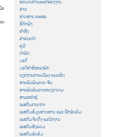
ຂະບວນການອອກແຮງງານ
ື່ອ
ຂ່າວ
ຂ່າວສານ ຄອສພ
ແຜນ
ຂໍ້ຕົກລົງ
ຄຳສັ່ງ
ຄຳແນະນຳ
ຄູ່ມື
ດຳລັດ
ມະຕິ
ມະຕິຄຳສັ່ງຂອງພັກ
ວຽກງານການເມືອງ-ແນວຄິດ
ສາຍພົວພັນລາວ-ຈີນ
ສາຍພົວພັນລາວຫວຽດນາມ
ສາລະໜ້າຮູ້
ເພສກົມກວດກາ
ເພສກົມຂໍ້ມູນຂ່າວສານ ແລະ ຝຶກອົບຮົມ
ເພສກົມຈັດຕັ້ງ-ພະນັກງານ
ເພສກົມສັງລວມ
ເພສກົມອົບຮົມ