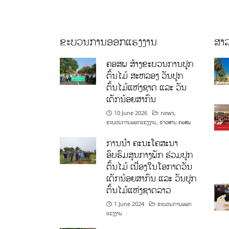
ຂະບວນການອອກແຮງງານ
ສາລ
ຄອສພ ສ້າງຂະບວນການປູກ
ຕົ້ນໄມ້ ສະຫລອງ ວັນປູກ
ຕົ້ນໄມ້ແຫ່ງຊາດ ແລະ ວັນ
ເດັກນ້ອຍສາກົນ
10 June 2026
news
,
ຂະບວນການອອກແຮງງານ
,
ຂ່າວສານ ຄອສພ
ການນໍາ ຄະນະໂຄສະນາ
ອົບຮົມສູນກາງພັກ ຮ່ວມປູກ
ຕົ້ນໄມ້ ເນື່ອງໃນໂອກາດວັນ
ເດັກນ້ອຍສາກົນ ແລະ ວັນປູກ
ຕົ້ນໄມ້ແຫ່ງຊາດລາວ
1 June 2024
ຂະບວນການອອກ
ແຮງງານ