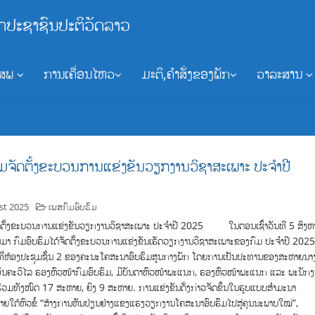
ກປະຊາຊົນປະຕິວັດລາວ
ອສພ
ການເຄື່ອນໄຫວ
ມະຕິ,ຄຳສັ່ງຂອງພັກ
ວາລະສານ
ົມຈັດຕັ້ງຂະບວນການແຂ່ງຂັນວຽກງານວິຊາສະເພາະ ປະຈໍາປີ
st 2025
ເພສກົມອົບຮົມ
ັດຕັ້ງຂະບວນການແຂ່ງຂັນວຽກງານວິຊາສະເພາະ ປະຈໍາປີ 2025 ໃນຕອນເຊົ້າວັນທີ 5 ສິງຫ
ນມາ ກົມອົບຮົມໄດ້ຈັດຕັ້ງຂະບວນການແຂ່ງຂັນເຮັດວຽກງານວິຊາສະເພາະຂອງກົມ ປະຈໍາປີ 202
ນ ທີ່ຫ້ອງປະຊຸມຊັ້ນ 2 ຂອງຄະນະໂຄສະນາອົບຮົມສູນກາງພັກ ໂດຍການເປັນປະທານຂອງສະຫາຍນາ
ອິນຄະວິໄລ ຮອງຫົວໜ້າກົມອົບຮົມ, ມີບັນດາຫົວໜ້າພະແນກ, ຮອງຫົວໜ້າພະແນກ ແລະ ພະນັກ
າຮ່ວມທັງໜົດ 17 ສະຫາຍ, ຍິງ 9 ສະຫາຍ. ການແຂ່ງຂັນດັ່ງກ່າວຈັດຂຶ້ນໃນຮູບແບບສໍາມະນາ
ຍໃຕ້ຫົວຂໍ້ “ສ້າງການຫັນປ່ຽນຢ່າງແຂງແຮງວຽກງານໂຄສະນາອົບຮົມໄປສູ່ຄຸນນະພາບໃໝ່”,