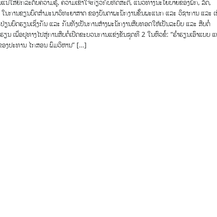
ນແນ່ໃສ່ຍົກລະດັບຄວາມຮູ້, ຄວາມເຂົ້າໃຈກ່ຽວກັບທິດສະດີ, ແນວທາງນະໂຍບາຍຂອງພັກ, ລັດ,
ໃນການຂຽນບົດສໍາມະນາວິທະຍາສາດ ຂອງບັນດາພະນັກງານຂັ້ນພະແນກ ແລະ ວິຊາການ ແລະ ເພ
່ຽນບົດຮຽນເຊິ່ງກັນ ແລະ ກັນທັງເປັນການສ້າງພະນັກງານສືບທອດໃຫ້ເປັນລະບົບ ແລະ ສືບຕໍ່
ນ ເພື່ອປູທາງໄປສູ່ການສືບຕໍ່ເປີດຂະບວນການແຂ່ງຂັນຊຸດທີ 2 ໃນຫົວຂໍ້: “ຮໍ່າຮຽນເອົາແບບ 
ກຂອງປະທານ ໄກສອນ ພົມວິຫານ” […]