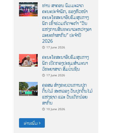
ທ່ານ ສາຄອນ ພົມມະລາດ
ຄະນະປະຈໍາພັກ, ຮອງຫົວໜ້າ
ຄະນະໂຄສະນາອົບຮົມສູນກາງ
ພັກ ເຂົ້າຮ່ວມກິດຈະກຳ “ວັນ
ແຫ່ງການສົນທະນາລະຫວ່າງອາ
ລະຍະທຳສາກົນ” ປະຈຳປີ
2026
17 June 2026
ຄະນະໂຄສະນາອົບຮົມສູນກາງ
ພັກ ເປີດກອງປະຊຸມສຳມະນາ
ວິທະຍາສາດ ສຶ່ມວນຊົນ
17 June 2026
ຄອສພ ສ້າງຂະບວນການປູກ
ຕົ້ນໄມ້ ສະຫລອງ ວັນປູກຕົ້ນໄມ້
ແຫ່ງຊາດ ແລະ ວັນເດັກນ້ອຍ
ສາກົນ
10 June 2026
ອ່ານເພີ່ມ