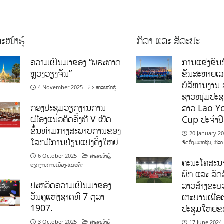
ະໜ້າຮູ້
ກິລາ ແລະ ສິລະປະ
ຄວາມເປັນມາຂອງ “ພຣະທາດ
ການແຂ່ງຂັນກ
ຫຼວງວຽງຈັນ”
ຂັນສະຫາຍເ
ບໍລິຫານງານ 
4 November 2025
ສາລະໜ້າຮູ້
ຊາວໜຸ່ມປະຊາ
ກອງປະຊຸມວຽກງານການ
ລາວ Lao Y
ເມືອງແນວຄິດຄັ້ງທີ V ເປີດ
Cup ປະຈຳປ
ຂຶ້ນທ່າມກາງສະພາບການຂອງ
20 January 2
ໂລກມີການປ່ຽນແປງຄັ້ງໃຫຍ່
ຈັດຕັ້ງມະຫາຊົນ
,
ກິລາ
6 October 2025
ສາລະໜ້າຮູ້
,
ຄະນະໂຄສະນາ
ວຽກງານການເມືອງ-ແນວຄິດ
ພັກ ແລະ ລັດວ
ປະຫວັດຄວາມເປັນມາຂອງ
ລາວສ້າງຂະບວ
ວັນຄູແຫ່ງຊາດທີ 7 ຕຸລາ
ເຕະບານເພື່ອ
1907.
ປະຊຸມໃຫຍ່ຂ
3 October 2025
ສາລະໜ້າຮູ້
17 June 2024