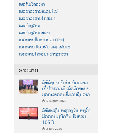
ເພສກົມໂຄສະນາ
ເພສວາລະສານອະລຸນໃໝ່
ເພສວາລະສານໂຄສະນາ
ເພສຫ້ອງການ
ເພສຫ້ອງການ ສພທ
ເອກະສານສຶກສາອົບຮົມ(ໃໝ່)
ເອກະສານເຊື່ອມຊືມ ແລະ ເຜີຍແຜ່
ເອກະສານໂຄສະນາ-ປາຖະກະຖາ
ຂ່າວສານ
ພິທີລົງນາມບົດບັນທຶກຄວາມ
ເຂົ້າໃຈຮ່ວມມື ເພື່ອພັດທະນາ
ບຸກຄະລາກອນສື່ມວນຊົນລາວ
5 August 2026
ພິທີສະເຫຼີມສະຫຼອງ ວັນສ້າງຕັ້ງ
ພັກກອມມູນິດຈີນ ຄົບຮອບ
105 ປີ
3 July 2026