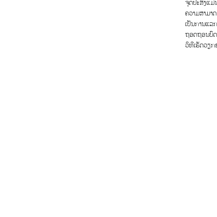
ຈຸດປະສົງແມ່
ຄວາມສາມາດ 
ເປັນການແລກປ
ຖອດຖອນບົດຮຽ
ວິທີເຮັດວຽ