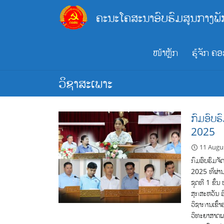
Skip
ຄະນະໂຄສະນາອົບຮົມສູນກາງພັ
to
content
ໜ້າຫຼັກ
ຮູ້ຈັກ ຄ
ວິຊາສະເພາະ
ກົມອົບຮ
2025
11 Augu
ກົມອົບຮົມຈ
2025 ທີ່ຜ່າ
ຊຸດທີ 1 ຂຶ້
ສຸກສະຫວັນ 
ວິຊາການເຂົ້
ວິທະຍາສາດພາ