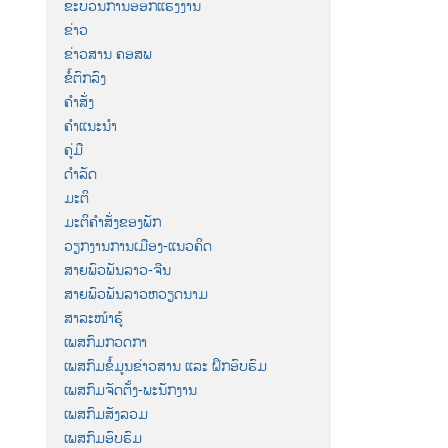
ຂະບວນການອອກແຮງງານ
ຂ່າວ
ຂ່າວສານ ຄອສພ
ຂໍ້ຕົກລົງ
ຄຳສັ່ງ
ຄຳແນະນຳ
ຄູ່ມື
ດຳລັດ
ມະຕິ
ມະຕິຄຳສັ່ງຂອງພັກ
ວຽກງານການເມືອງ-ແນວຄິດ
ສາຍພົວພັນລາວ-ຈີນ
ສາຍພົວພັນລາວຫວຽດນາມ
ສາລະໜ້າຮູ້
ເພສກົມກວດກາ
ເພສກົມຂໍ້ມູນຂ່າວສານ ແລະ ຝຶກອົບຮົມ
ເພສກົມຈັດຕັ້ງ-ພະນັກງານ
ເພສກົມສັງລວມ
ເພສກົມອົບຮົມ