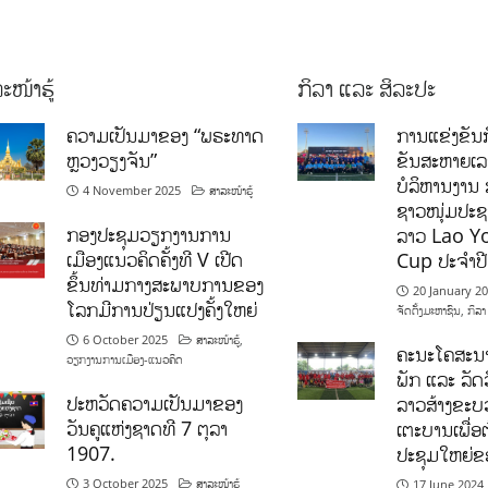
ະໜ້າຮູ້
ກິລາ ແລະ ສິລະປະ
ຄວາມເປັນມາຂອງ “ພຣະທາດ
ການແຂ່ງຂັນກ
ຫຼວງວຽງຈັນ”
ຂັນສະຫາຍເ
ບໍລິຫານງານ 
4 November 2025
ສາລະໜ້າຮູ້
ຊາວໜຸ່ມປະຊາ
ກອງປະຊຸມວຽກງານການ
ລາວ Lao Y
ເມືອງແນວຄິດຄັ້ງທີ V ເປີດ
Cup ປະຈຳປ
ຂຶ້ນທ່າມກາງສະພາບການຂອງ
20 January 2
ໂລກມີການປ່ຽນແປງຄັ້ງໃຫຍ່
ຈັດຕັ້ງມະຫາຊົນ
,
ກິລາ
6 October 2025
ສາລະໜ້າຮູ້
,
ຄະນະໂຄສະນາ
ວຽກງານການເມືອງ-ແນວຄິດ
ພັກ ແລະ ລັດວ
ປະຫວັດຄວາມເປັນມາຂອງ
ລາວສ້າງຂະບວ
ວັນຄູແຫ່ງຊາດທີ 7 ຕຸລາ
ເຕະບານເພື່ອ
1907.
ປະຊຸມໃຫຍ່ຂ
3 October 2025
ສາລະໜ້າຮູ້
17 June 2024