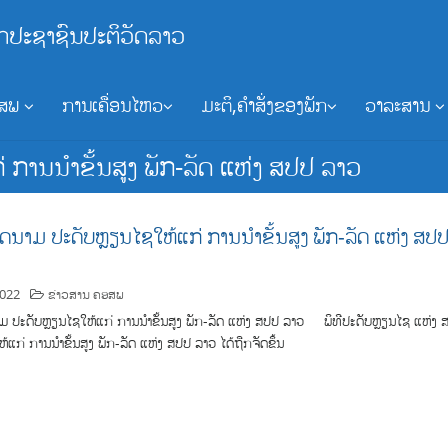
ກປະຊາຊົນປະຕິວັດລາວ
ອສພ
ການເຄື່ອນໄຫວ
ມະຕິ,ຄຳສັ່ງຂອງພັກ
ວາລະສານ
ານນໍາຂັ້ນສູງ ພັກ-ລັດ ແຫ່ງ ສປປ ລາວ
ນາມ ປະດັບຫຼຽນໄຊໃຫ້ແກ່ ການນໍາຂັ້ນສູງ ພັກ-ລັດ ແຫ່ງ ສປ
2022
ຂ່າວສານ ຄອສພ
 ປະດັບຫຼຽນໄຊໃຫ້ແກ່ ການນໍາຂັ້ນສູງ ພັກ-ລັດ ແຫ່ງ ສປປ ລາວ ພິທີປະດັບຫຼຽນໄຊ ແຫ່ງ 
ແກ່ ການນໍາຂັ້ນສູງ ພັກ-ລັດ ແຫ່ງ ສປປ ລາວ ໄດ້ຖືກຈັດຂຶ້ນ