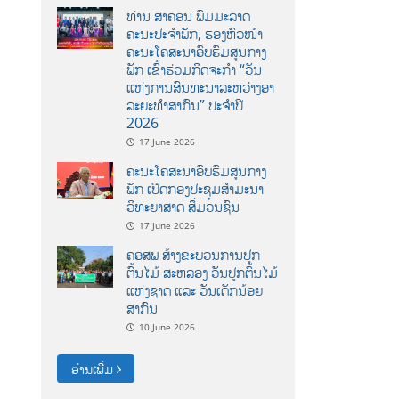
ທ່ານ ສາຄອນ ພົມມະລາດ
ຄະນະປະຈໍາພັກ, ຮອງຫົວໜ້າ
ຄະນະໂຄສະນາອົບຮົມສູນກາງ
ພັກ ເຂົ້າຮ່ວມກິດຈະກຳ “ວັນ
ແຫ່ງການສົນທະນາລະຫວ່າງອາ
ລະຍະທຳສາກົນ” ປະຈຳປີ
2026
17 June 2026
ຄະນະໂຄສະນາອົບຮົມສູນກາງ
ພັກ ເປີດກອງປະຊຸມສຳມະນາ
ວິທະຍາສາດ ສຶ່ມວນຊົນ
17 June 2026
ຄອສພ ສ້າງຂະບວນການປູກ
ຕົ້ນໄມ້ ສະຫລອງ ວັນປູກຕົ້ນໄມ້
ແຫ່ງຊາດ ແລະ ວັນເດັກນ້ອຍ
ສາກົນ
10 June 2026
ອ່ານເພີ່ມ