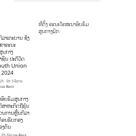
ທີ່ຕັ້ງ ຄະນະໂຄສະນາອົບຮົມ
ສູນກາງພັກ
ິລາເຕະບານ ຊິງ
ລຂາຄະນະ
ສູນກາງ
ຊົນ ປະຕິວັດ
outh Union
ີ 2024
025
3 ອົງການ
 ແລະ ສິລະປະ
ອົບຮົມສູນກາງ
ິສາຫະກິດຖືຮຸ້ນ
ນການຫຼີ້ນກິລາ
ຕ້ອນຮັບກອງ
ອງຕົນ
ກິລາ ແລະ ສິລະປະ