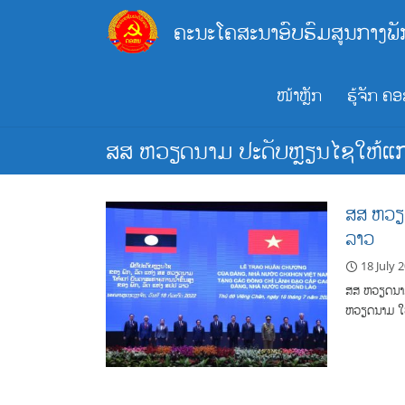
Skip
ຄະນະໂຄສະນາອົບຮົມສູນກາງພັ
to
content
ໜ້າຫຼັກ
ຮູ້ຈັກ ຄ
ສສ ຫວຽດນາມ ປະດັບຫຼຽນໄຊໃຫ້ແກ່ ກ
ສສ ຫວຽດ
ລາວ
18 July 
ສສ ຫວຽດນາມ
ຫວຽດນາມ ໃຫ້