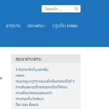
Search
for:
ແຈ້ງການ
ເອກະສານ
ກ່ຽວກັບ ຄອສພ
ປ
ໝວດຂ່າວສານ
3 ອົງການຈັດຕັ້ງມະຫາຊົນ
news
ສສ
ກອງປະຊຸມວຽກງານແນວຄິດທົ່ວປະເທດຄັ້ງທີ V
ການຫັນເສດຖະກິດແຫ່ງຊາດເປັນດີຈີຕ໋ອນ
ການເຄື່ອນໄຫວຂອງຄະນະນຳ
ກາບກອນກົມໂຄສະນາ
ກິລາ ແລະ ສິລະປະ