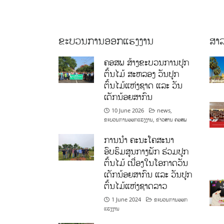
ຂະບວນການອອກແຮງງານ
ສາລ
ຄອສພ ສ້າງຂະບວນການປູກ
ຕົ້ນໄມ້ ສະຫລອງ ວັນປູກ
ຕົ້ນໄມ້ແຫ່ງຊາດ ແລະ ວັນ
ເດັກນ້ອຍສາກົນ
10 June 2026
news
,
ຂະບວນການອອກແຮງງານ
,
ຂ່າວສານ ຄອສພ
ການນໍາ ຄະນະໂຄສະນາ
ອົບຮົມສູນກາງພັກ ຮ່ວມປູກ
ຕົ້ນໄມ້ ເນື່ອງໃນໂອກາດວັນ
ເດັກນ້ອຍສາກົນ ແລະ ວັນປູກ
ຕົ້ນໄມ້ແຫ່ງຊາດລາວ
1 June 2024
ຂະບວນການອອກ
ແຮງງານ