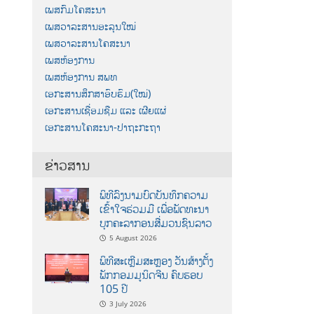
ເພສກົມໂຄສະນາ
ເພສວາລະສານອະລຸນໃໝ່
ເພສວາລະສານໂຄສະນາ
ເພສຫ້ອງການ
ເພສຫ້ອງການ ສພທ
ເອກະສານສຶກສາອົບຮົມ(ໃໝ່)
ເອກະສານເຊື່ອມຊືມ ແລະ ເຜີຍແຜ່
ເອກະສານໂຄສະນາ-ປາຖະກະຖາ
ຂ່າວສານ
ພິທີລົງນາມບົດບັນທຶກຄວາມ
ເຂົ້າໃຈຮ່ວມມື ເພື່ອພັດທະນາ
ບຸກຄະລາກອນສື່ມວນຊົນລາວ
5 August 2026
ພິທີສະເຫຼີມສະຫຼອງ ວັນສ້າງຕັ້ງ
ພັກກອມມູນິດຈີນ ຄົບຮອບ
105 ປີ
3 July 2026