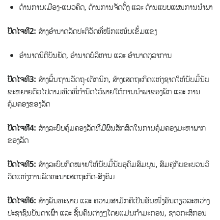
ດ້ານການເມືອງ-ແນວຄິດ, ດ້ານການຈັດຕັ້ງ ແລະ ດ້ານແບບແຜນການນຳພາ
ປັດໄຈທີ2:
ສ້າງອຳນາດລັດປະຕິວັດທີ່ໜັກແໜ້ນເຂັ້ມແຂງ
ອຳນາດນິຕິບັນຍັດ, ອຳນາດບໍລິຫານ ແລະ ອຳນາດຕຸລາການ
ປັດໄຈທີ3:
ສ້າງພື້ນຖານວັດຖຸ-ເຕັກນິກ, ສ້າງເສດຖະກິດແຫ່ງຊາດໃຫ້ນັບມື້ນັບ
ຂະຫຍາຍຕົວໄປຕາມທິດທີ່ກຳນົດໄວ້ພາຍໃຕ້ການນຳພາຂອງພັກ ແລະ ການ
ຄຸ້ມຄອງຂອງລັດ
ປັດໄຈທີ4:
ສ້າງລະບົບຄຸ້ມຄອງລັດທີ່ມີຜົນສັກສິດໃນການຄຸ້ມຄອງມະຫາພາກ
ຂອງລັດ
ປັດໄຈທີ5:
ສ້າງລະບົບກົດໝາຍໃຫ້ນັບມື້ນັບອຸດົມສົມບູນ, ສົມຄູ່ກັບຂະບວນວິ
ວັດແຫ່ງການພັດທະນາເສດຖະກິດ-ສັງຄົມ
ປັດໄຈທີ6:
ສ້າງພັນທະພາບ ແລະ ຄວາມສາມັກຄີເປັນອັນໜື່ງອັນດຽວລະຫວ່າງ
ປະຊາຊົນບັນດາເຜົ່າ ແລະ ຊັ້ນຄົນຕ່າງໆໂດຍແມ່ນກຳມະກອນ, ຊາວກະສິກອນ