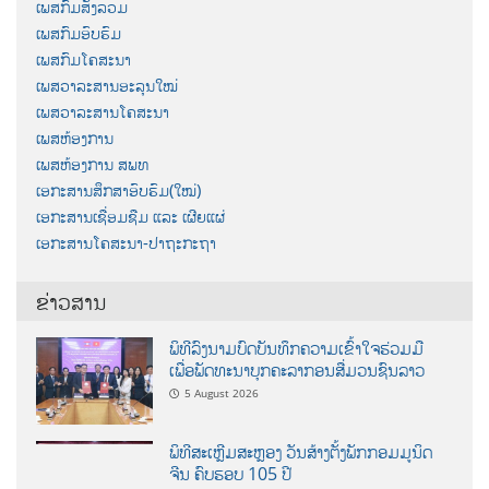
ເພສກົມສັງລວມ
ເພສກົມອົບຮົມ
ເພສກົມໂຄສະນາ
ເພສວາລະສານອະລຸນໃໝ່
ເພສວາລະສານໂຄສະນາ
ເພສຫ້ອງການ
ເພສຫ້ອງການ ສພທ
ເອກະສານສຶກສາອົບຮົມ(ໃໝ່)
ເອກະສານເຊື່ອມຊືມ ແລະ ເຜີຍແຜ່
ເອກະສານໂຄສະນາ-ປາຖະກະຖາ
ຂ່າວສານ
ພິທີລົງນາມບົດບັນທຶກຄວາມເຂົ້າໃຈຮ່ວມມື
ເພື່ອພັດທະນາບຸກຄະລາກອນສື່ມວນຊົນລາວ
5 August 2026
ພິທີສະເຫຼີມສະຫຼອງ ວັນສ້າງຕັ້ງພັກກອມມູນິດ
ຈີນ ຄົບຮອບ 105 ປີ