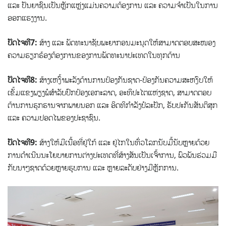
ແລະ ປັນຍາຊົນເປັນຫຼັກແຫຼ່ງແມ່ນຄວາມຕ້ອງການ ແລະ ຄວາມຈຳເປັນໃນການ
ອອກແຮງງານ.
ປັດໄຈທີ7:
ສ້າງ ແລະ ພັດທະນາຊັບພະຍາກອນມະນຸດໃຫ້ສາມາດຕອບສະໜອງ
ຄວາມຮຽກຮ້ອງຕ້ອງການຂອງການພັດທະນາປະເທດໃນທຸກດ້ານ
ປັດໄຈທີ8:
ສ້າງເຫງົ້າພະລັງດ້ານການປ້ອງກັນຊາດ-ປ້ອງກັນຄວາມສະຫງົບໃຫ້
ເຂັ້ມແຂງພຽງພໍສຳລັບປົກປ້ອງເອກະລາດ, ອະທິປະໄຕແຫ່ງຊາດ, ສາມາດຕອບ
ຕ້ານການຮຸກຮານຈາກພາຍນອກ ແລະ ອິດທິກຳລັງປໍລະປັກ, ຮັບປະກັນສັນຕິສຸກ
ແລະ ຄວາມປອດໄພຂອງປະຊາຊົນ.
ປັດໄຈທີ9:
ສ້າງໃຫ້ມີເນື້ອທີ່ຢູ່ໃກ້ ແລະ ຢູ່ໄກໃນທົ່ວໂລກນັບມື້ນັບຫຼາຍດ້ວຍ
ການດຳເນີນນະໂຍບາຍການຕ່າງປະເທດທີ່ສ້າງສັນເປັນເຈົ້າການ, ພົວພັນຮ່ວມມື
ກັບນາໆຊາດດ້ວຍຫຼາຍຮູບການ ແລະ ຫຼາຍລະດັບຢ່າງມີຫຼັກການ.