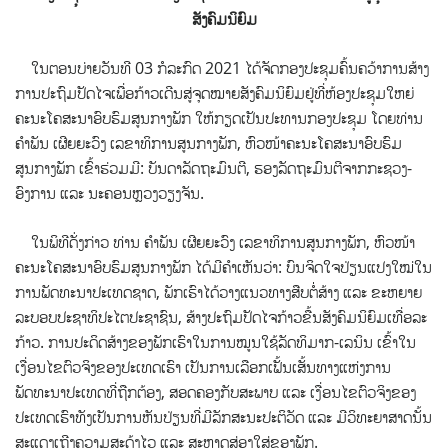
ສັງຄົມນິຍົມ
ໃນຕອນບ່າຍວັນທີ 03 ກໍລະກົດ 2021 ໄດ້ຈັດກອງປະຊຸມຄົ້ນຄວ້າການສ້າງ
ການປະຖົມປັດໄຈເພື່ອກ້າວເດີນສູ່ຈຸດໝາຍສັງຄົມນິຍົມ
ຢູ່ທີ່ຫ້ອງປະຊຸມໃຫຍ່
ຄະນະໂຄສະນາອົບຮົມສູນກາງພັກ ໃຫ້ກຽດເປັນປະທານກອງປະຊຸມ ໂດຍທ່ານ
ຄຳພັນ ເຜີຍຍະວົງ ເລຂາທິການສູນກາງພັກ, ຫົວໜ້າຄະນະໂຄສະນາອົບຮົມ
ສູນກາງພັກ ເຂົ້າຮ່ວມມີ: ບັນດາລັດຖະມົນຕີ, ຮອງລັດຖະມົນຕີຈາກກະຊວງ-
ອົງການ ແລະ ນະຄອນຫຼວງວຽງຈັນ.
ໃນພິທີດັ່ງກ່າວ ທ່ານ ຄຳພັນ ເຜີຍຍະວົງ ເລຂາທິການສູນກາງພັກ, ຫົວໜ້າ
ຄະນະໂຄສະນາອົບຮົມສູນກາງພັກ ໄດ້ມີຄຳເຫັນວ່າ: ບົນຈິດໃຈປ່ຽນແປງໃໝ່ໃນ
ການພັດທະນາປະເທດຊາດ, ພັກເຮົາໄດ້ວາງແນວທາງສືບຕໍ່ສ້າງ ແລະ ຂະຫຍາຍ
ລະບອບປະຊາທິປະໄຕປະຊາຊົນ, ສ້າງປະຖົມປັດໄຈກ້າວຂື້ນສັງຄົມນິຍົມເທື່ອລະ
ກ້າວ. ການປະດິດສ້າງຂອງພັກເຮົາໃນການໝູນໃຊ້ລັດທິມາກ-ເລນິນ ເຂົ້າໃນ
ເງື່ອນໄຂຕົວຈິງຂອງປະເທດເຮົາ ເປັນການເລືອກເຟັ້ນເສັ້ນທາງແຫ່ງການ
ພັດທະນາປະເທດທີ່ຖືກຕ້ອງ, ສອດຄອງກັບສະພາບ ແລະ ເງື່ອນໄຂຕົວຈິງຂອງ
ປະເທດເຮົາທັງເປັນການຫັນປ່ຽນທີ່ມີລັກສະນະປະຕິວັດ ແລະ ມີວິທະຍາສາດນັ້ນ
ສະແດງເຖີງຄວາມສະດຸ້ງໄວ ແລະ ສະຫຼາດສ່ອງໃສ່ຂອງພັກ.