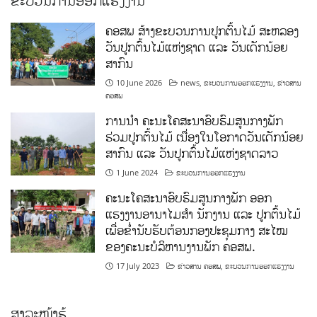
ຄອສພ ສ້າງຂະບວນການປູກຕົ້ນໄມ້ ສະຫລອງ
ວັນປູກຕົ້ນໄມ້ແຫ່ງຊາດ ແລະ ວັນເດັກນ້ອຍ
ສາກົນ
10 June 2026
news
,
ຂະບວນການອອກແຮງງານ
,
ຂ່າວສານ
ຄອສພ
ການນໍາ ຄະນະໂຄສະນາອົບຮົມສູນກາງພັກ
ຮ່ວມປູກຕົ້ນໄມ້ ເນື່ອງໃນໂອກາດວັນເດັກນ້ອຍ
ສາກົນ ແລະ ວັນປູກຕົ້ນໄມ້ແຫ່ງຊາດລາວ
1 June 2024
ຂະບວນການອອກແຮງງານ
ຄະນະໂຄສະນາອົບຮົມສູນກາງພັກ ອອກ
ແຮງງານອານາໄມສໍາ ນັກງານ ແລະ ປູກຕົ້ນໄມ້
ເພື່ອຂໍ່ານັບຮັບຕ້ອນກອງປະຊຸມກາງ ສະໄໝ
ຂອງຄະນະບໍລິຫານງານພັກ ຄອສພ.
17 July 2023
ຂ່າວສານ ຄອສພ
,
ຂະບວນການອອກແຮງງານ
ສາລະໜ້າຮູ້