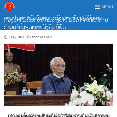
Skip
MENU
to
content
ຄະນະໂຄສະນາອົບຮົມສູນກາງພັກປະຊາຊົນປະຕິວັດລາວ
ກອງປະຊຸມຄົ້ນຄວ້າການສ້າງປະຖົມປັດໄຈໃຫ້ແກ່ການ
ກ້າວເດີນສູ່ຈຸດໝາຍສັງຄົມນິຍົມ
5 July 2021
ຂ່າວສານ ຄອສພ
ກອງປະຊຸມຄົ້ນຄວ້າການສ້າງປະຖົມປັດໄຈໃຫ້ແກ່ການກ້າວເດີນສູ່ຈຸດໝາຍ