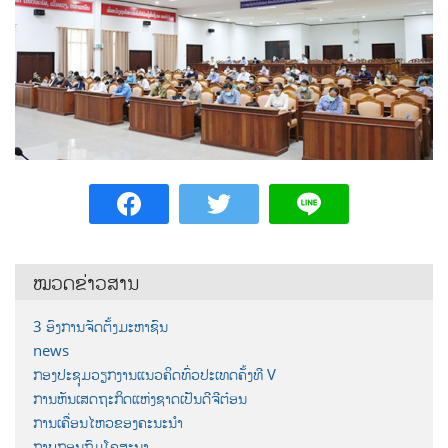
ໝວດຂ່າວສານ
3 ອົງການຈັດຕັ້ງມະຫາຊົນ
news
ກອງປະຊຸມວຽກງານແນວຄິດທົ່ວປະເທດຄັ້ງທີ V
ການຫັນເສດຖະກິດແຫ່ງຊາດເປັນດີຈີຕ໋ອນ
ການເຄື່ອນໄຫວຂອງຄະນະນຳ
ກາບກອນກົມໂຄສະນາ