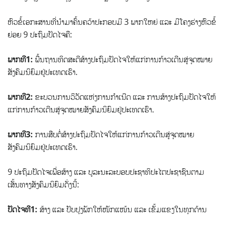
ຫົວຂໍ້ເອກະສານທີ່ນຳມາຄົ້ນຄວ້າປະກອບມີ 3 ພາກໃຫຍ່ ແລະ ມີໂຄງຮ່າງຫົວຂໍ້
ຍ່ອຍ 9 ປະຖົມປັດໄຈຄື:
ພາກທີ1:
ພື້ນຖານທິດສະດີສ້າງປະຖົມປັດໄຈໃຫ້ແກ່ການກ້າວເດີນສູ່ຈຸດໝາຍ
ສັງຄົມນິຍົມຢູ່ປະເທດເຮົາ.
ພາກທີ2:
ຂະບວນການວິວັດແຫ່ງການກຳເນີດ ແລະ ການສ້າງປະຖົມປັດໄຈໃຫ້
ແກ່ການກ້າວເດີນສູ່ຈຸດໝາຍສັງຄົມນິຍົມຢູ່ປະເທດເຮົາ.
ພາກທີ3:
ການສືບຕໍ່ສ້າງປະຖົມປັດໄຈໃຫ້ແກ່ການກ້າວເດີນສູ່ຈຸດໝາຍ
ສັງຄົມນິຍົມຢູ່ປະເທດເຮົາ.
9 ປະຖົມປັດໄຈເພື່ອສ້າງ ແລະ ບູລະນະລະບອບປະຊາທິປະໄຕປະຊາຊົນຕາມ
ເສັ້ນທາງສັງຄົມນິຍົມດັ່ງນີ້:
ປັດໄຈທີ1:
ສ້າງ ແລະ ປັບປຸງພັກໃຫ້ໜັກແໜ້ນ ແລະ ເຂັ້ມແຂງໃນທຸກດ້ານ