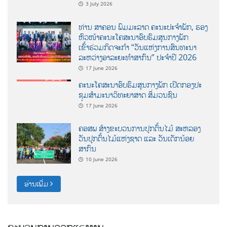
3 July 2026
ທ່ານ ສາຄອນ ພົມມະລາດ ຄະນະປະຈໍາພັກ, ຮອງ
ຫົວໜ້າຄະນະໂຄສະນາອົບຮົມສູນກາງພັກ
ເຂົ້າຮ່ວມກິດຈະກຳ “ວັນແຫ່ງການສົນທະນາ
ລະຫວ່າງອາລະຍະທຳສາກົນ” ປະຈຳປີ 2026
17 June 2026
ຄະນະໂຄສະນາອົບຮົມສູນກາງພັກ ເປີດກອງປະ
ຊຸມສຳມະນາວິທະຍາສາດ ສຶ່ມວນຊົນ
17 June 2026
ຄອສພ ສ້າງຂະບວນການປູກຕົ້ນໄມ້ ສະຫລອງ
ວັນປູກຕົ້ນໄມ້ແຫ່ງຊາດ ແລະ ວັນເດັກນ້ອຍ
ສາກົນ
10 June 2026
ອ່ານເພີ່ມ
ຂະບວນການອອກແຮງງານ