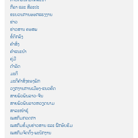
ກິລາ ແລະ ສິລະປະ
ຂະບວນການອອກແຮງງານ
ຂ່າວ
ຂ່າວສານ ຄອສພ
ຂໍ້ຕົກລົງ
ຄຳສັ່ງ
ຄຳແນະນຳ
ຄູ່ມື
ດຳລັດ
ມະຕິ
ມະຕິຄຳສັ່ງຂອງພັກ
ວຽກງານການເມືອງ-ແນວຄິດ
ສາຍພົວພັນລາວ-ຈີນ
ສາຍພົວພັນລາວຫວຽດນາມ
ສາລະໜ້າຮູ້
ເພສກົມກວດກາ
ເພສກົມຂໍ້ມູນຂ່າວສານ ແລະ ຝຶກອົບຮົມ
ເພສກົມຈັດຕັ້ງ-ພະນັກງານ