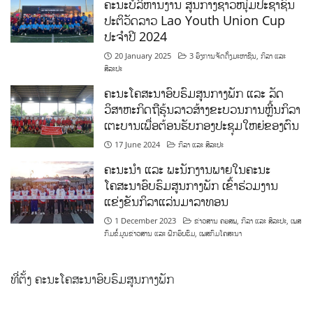
ຄະນະບໍລິຫານງານ ສູນກາງຊາວໜຸ່ມປະຊາຊົນ
ປະຕິວັດລາວ Lao Youth Union Cup
ປະຈຳປີ 2024
20 January 2025
3 ອົງການຈັດຕັ້ງມະຫາຊົນ
,
ກິລາ ແລະ
ສິລະປະ
ຄະນະໂຄສະນາອົບຮົມສູນກາງພັກ ແລະ ລັດ
ວິສາຫະກິດຖືຮຸ້ນລາວສ້າງຂະບວນການຫຼີ້ນກິລາ
ເຕະບານເພື່ອຕ້ອນຮັບກອງປະຊຸມໃຫຍ່ຂອງຕົນ
17 June 2024
ກິລາ ແລະ ສິລະປະ
ຄະນະນຳ ແລະ ພະນັກງານພາຍໃນຄະນະ
ໂຄສະນາອົບຮົມສູນກາງພັກ ເຂົ້າຮ່ວມງານ
ແຂ່ງຂັນກິລາແລ່ນມາລາທອນ
1 December 2023
ຂ່າວສານ ຄອສພ
,
ກິລາ ແລະ ສິລະປະ
,
ເພສ
ກົມຂໍ້ມູນຂ່າວສານ ແລະ ຝຶກອົບຮົມ
,
ເພສກົມໂຄສະນາ
ທີ່ຕັ້ງ ຄະນະໂຄສະນາອົບຮົມສູນກາງພັກ