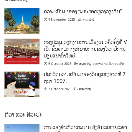
ຄວາມເປັນມາຂອງ “ພຣະທາດຫຼວງວຽງຈັນ”
4 November 2025
ສາລະໜ້າຮູ້
ກອງປະຊຸມວຽກງານການເມືອງແນວຄິດຄັ້ງທີ V
ເປີດຂຶ້ນທ່າມກາງສະພາບການຂອງໂລກມີການ
ປ່ຽນແປງຄັ້ງໃຫຍ່
6 October 2025
ສາລະໜ້າຮູ້
,
ວຽກງານການເມືອງ-ແນວຄິດ
ປະຫວັດຄວາມເປັນມາຂອງວັນຄູແຫ່ງຊາດທີ 7
ຕຸລາ 1907.
3 October 2025
ສາລະໜ້າຮູ້
ກິລາ ແລະ ສິລະປະ
ການແຂ່ງຂັນກິລາເຕະບານ ຊິງຂັນສະຫາຍເລຂາ