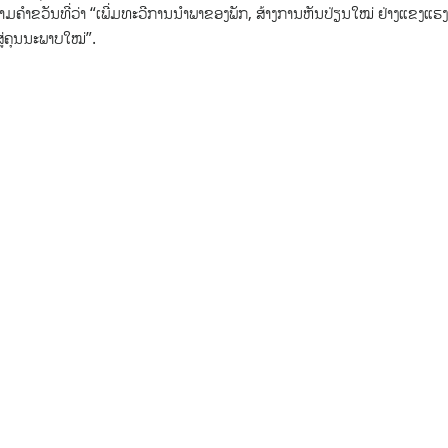
ຄຳຂວັນທີ່ວ່າ “ເພີ່ມທະວີການນຳພາຂອງພັກ, ສ້າງການຫັນປ່ຽນໃໝ່ ຢ່າງແຂງແຮງ
ສູ່ຄຸນນະພາບໃໝ່”.