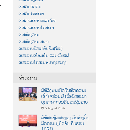
,
ເພສກົມອົບຮົມ
ເພສກົມໂຄສະນາ
ເພສວາລະສານອະລຸນໃໝ່
ເພສວາລະສານໂຄສະນາ
ເພສຫ້ອງການ
ເພສຫ້ອງການ ສພທ
ເອກະສານສຶກສາອົບຮົມ(ໃໝ່)
ເອກະສານເຊື່ອມຊືມ ແລະ ເຜີຍແຜ່
ເອກະສານໂຄສະນາ-ປາຖະກະຖາ
ຂ່າວສານ
ພິທີລົງນາມບົດບັນທຶກຄວາມ
ເຂົ້າໃຈຮ່ວມມື ເພື່ອພັດທະນາ
ບຸກຄະລາກອນສື່ມວນຊົນລາວ
5 August 2026
ພິທີສະເຫຼີມສະຫຼອງ ວັນສ້າງຕັ້ງ
ພັກກອມມູນິດຈີນ ຄົບຮອບ
105 ປີ