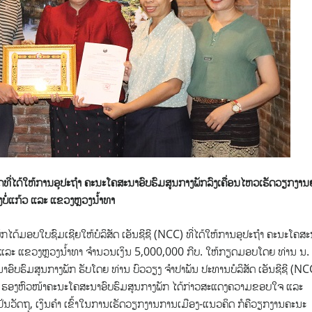
ທີ່ໄດ້ໃຫ້ການອຸປະຖຳ ຄະນະໂຄສະນາອົບຮົມສູນກາງພັກລົງເຄື່ອນໄຫວເຮັດວຽກງານຢູ
ບໍ່ແກ້ວ ແລະ ແຂວງຫຼວງນ້ຳທາ
ໄດ້ມອບໃບຊົມເຊີຍໃຫ້ບໍລິສັດ ເອັນຊີຊີ (NCC)
ທີ່ໄດ້ໃຫ້ການອຸປະຖຳ ຄະນະໂຄສະ
້ວ ແລະ ແຂວງຫຼວງນ້ຳທາ ຈຳນວນເງິນ 5,000,000 ກີບ. ໃຫ້ກຽດມອບໂດຍ ທ່ານ ນ.
ົບຮົມສູນກາງພັກ ຮັບໂດຍ ທ່ານ ບົວວຽງ ຈຳປາພັນ ປະທານບໍລິສັດ ເອັນຊີຊີ (NC
ພັກ, ຮອງຫົວໜ້າຄະນະໂຄສະນາອົບຮົມສູນກາງພັກ ໄດ້ກ່າວສະແດງຄວາມຂອບໃຈ ແລະ
່ວນເປັນວັດຖຸ, ເງິນຄຳ ເຂົ້າໃນການເຮັດວຽກງານການເມືອງ-ແນວຄິດ ກໍຄືວຽກງານຄະນະ