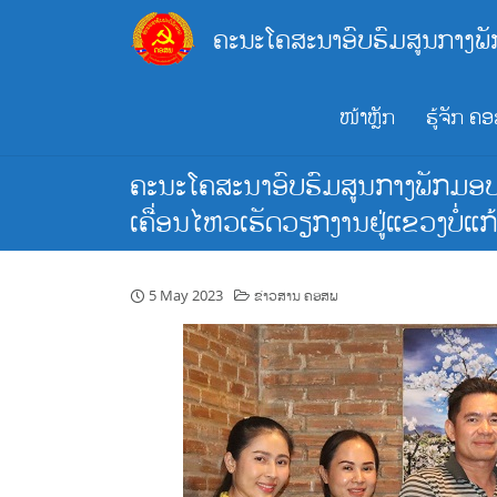
Skip
ຄະນະໂຄສະນາອົບຮົມສູນກາງພັ
to
content
ໜ້າຫຼັກ
ຮູ້ຈັກ ຄ
ຄະນະໂຄສະນາອົບຮົມສູນກາງພັກມອບໃບ
ເຄື່ອນໄຫວເຮັດວຽກງານຢູ່ແຂວງບໍ່ແ
5 May 2023
ຂ່າວສານ ຄອສພ