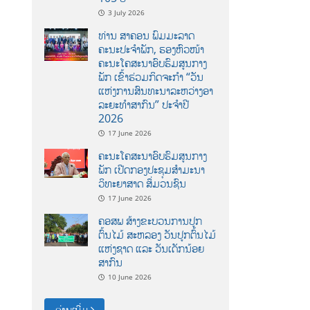
3 July 2026
ທ່ານ ສາຄອນ ພົມມະລາດ
ຄະນະປະຈໍາພັກ, ຮອງຫົວໜ້າ
ຄະນະໂຄສະນາອົບຮົມສູນກາງ
ພັກ ເຂົ້າຮ່ວມກິດຈະກຳ “ວັນ
ແຫ່ງການສົນທະນາລະຫວ່າງອາ
ລະຍະທຳສາກົນ” ປະຈຳປີ
2026
17 June 2026
ຄະນະໂຄສະນາອົບຮົມສູນກາງ
ພັກ ເປີດກອງປະຊຸມສຳມະນາ
ວິທະຍາສາດ ສຶ່ມວນຊົນ
17 June 2026
ຄອສພ ສ້າງຂະບວນການປູກ
ຕົ້ນໄມ້ ສະຫລອງ ວັນປູກຕົ້ນໄມ້
ແຫ່ງຊາດ ແລະ ວັນເດັກນ້ອຍ
ສາກົນ
10 June 2026
ອ່ານເພີ່ມ