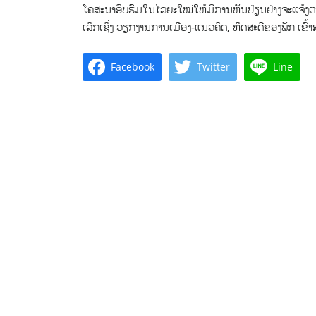
ໂຄສະນາອົບຮົມໃນໄລຍະໃໝ່ໃຫ້ມີການຫັນປ່ຽນຢ່າງຈະແຈ້ງຕາມ
ເລິກເຊິ່ງ ວຽກງານການເມືອງ-ແນວຄິດ, ທິດສະດີຂອງພັກ ເຂົ້າ
Facebook
Twitter
Line