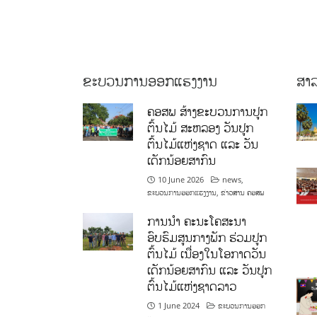
ຂະບວນການອອກແຮງງານ
ສາລ
ຄອສພ ສ້າງຂະບວນການປູກ
ຕົ້ນໄມ້ ສະຫລອງ ວັນປູກ
ຕົ້ນໄມ້ແຫ່ງຊາດ ແລະ ວັນ
ເດັກນ້ອຍສາກົນ
10 June 2026
news
,
ຂະບວນການອອກແຮງງານ
,
ຂ່າວສານ ຄອສພ
ການນໍາ ຄະນະໂຄສະນາ
ອົບຮົມສູນກາງພັກ ຮ່ວມປູກ
ຕົ້ນໄມ້ ເນື່ອງໃນໂອກາດວັນ
ເດັກນ້ອຍສາກົນ ແລະ ວັນປູກ
ຕົ້ນໄມ້ແຫ່ງຊາດລາວ
1 June 2024
ຂະບວນການອອກ