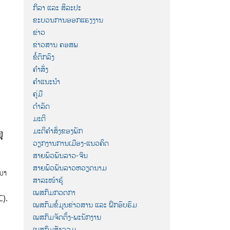
ກິລາ ແລະ ສິລະປະ
ຂະບວນການອອກແຮງງານ
ຂ່າວ
ຂ່າວສານ ຄອສພ
ຂໍ້ຕົກລົງ
ຄຳສັ່ງ
ຄຳແນະນຳ
ຄູ່ມື
ດຳລັດ
ມະຕິ
ມະຕິຄຳສັ່ງຂອງພັກ
່
ວຽກງານການເມືອງ-ແນວຄິດ
ສາຍພົວພັນລາວ-ຈີນ
ສາຍພົວພັນລາວຫວຽດນາມ
ນາ
ສາລະໜ້າຮູ້
ເພສກົມກວດກາ
C).
ເພສກົມຂໍ້ມູນຂ່າວສານ ແລະ ຝຶກອົບຮົມ
ເພສກົມຈັດຕັ້ງ-ພະນັກງານ
ເພສກົມສັງລວມ