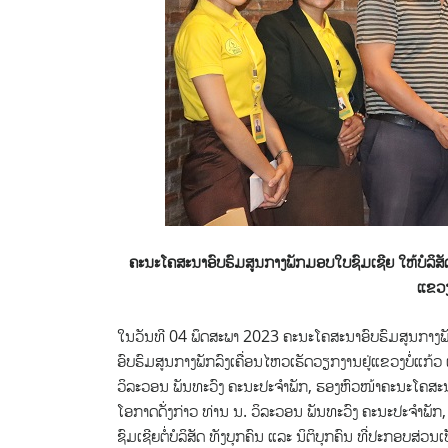
ຄະນະໂຄສະນາອົບຮົມສູນກາງພັກມອບໃບຊົມເຊີຍ ໃຫ້ບໍລິສັດ
ແຂວງ
ໃນວັນທີ 04 ພຶດສະພາ 2023 ຄະນະໂຄສະນາອົບຮົມສູນກາງພັກ
ອົບຮົມສູນກາງພັກລົງເຄື່ອນໄຫວເຮັດວຽກງານຢູ່ແຂວງບໍ່ແກ
ວິລະວອນ ພັນທະວົງ ຄະນະປະຈຳພັກ, ຮອງຫົວໜ້າຄະນະໂຄສະນາອ
ໂອກາດດັ່ງກ່າວ ທ່ານ ນ. ວິລະວອນ ພັນທະວົງ ຄະນະປະຈໍາ
ຊົມເຊີຍຕໍ່ບໍລິສັດ ທັງບຸກຄົນ ແລະ ນິຕິບຸກຄົນ ທີ່ປະກອບສ