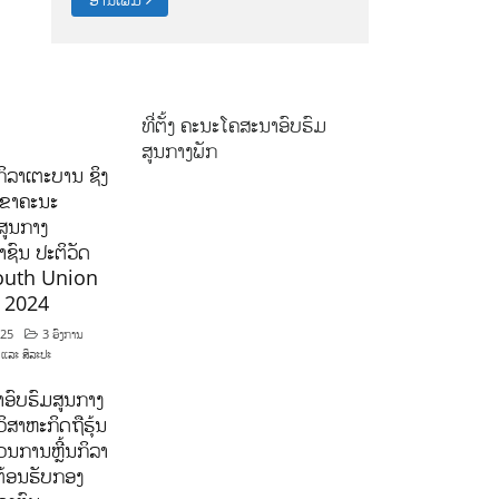
ທີ່ຕັ້ງ ຄະນະໂຄສະນາອົບຮົມ
ສູນກາງພັກ
ິລາເຕະບານ ຊິງ
ລຂາຄະນະ
ສູນກາງ
ຊົນ ປະຕິວັດ
outh Union
ີ 2024
025
3 ອົງການ
 ແລະ ສິລະປະ
ອົບຮົມສູນກາງ
ິສາຫະກິດຖືຮຸ້ນ
ນການຫຼີ້ນກິລາ
ຕ້ອນຮັບກອງ