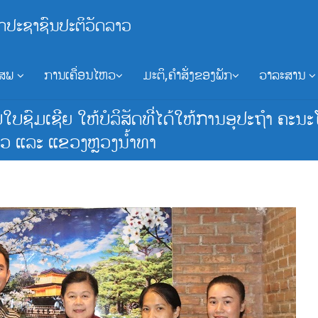
ກປະຊາຊົນປະຕິວັດລາວ
ອສພ
ການເຄື່ອນໄຫວ
ມະຕິ,ຄຳສັ່ງຂອງພັກ
ວາລະສານ
ຊົມເຊີຍ ໃຫ້ບໍລິສັດທີ່ໄດ້ໃຫ້ການອຸປະຖຳ ຄະນະ
ກ້ວ ແລະ ແຂວງຫຼວງນ້ຳທາ