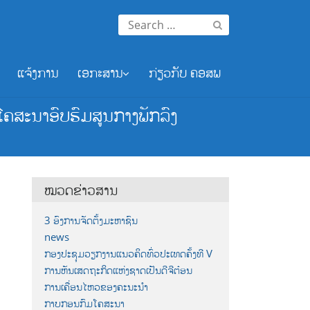
Search
for:
ແຈ້ງການ
ເອກະສານ
ກ່ຽວກັບ ຄອສພ
ໂຄສະນາອົບຮົມສູນກາງພັກລົງ
ໝວດຂ່າວສານ
3 ອົງການຈັດຕັ້ງມະຫາຊົນ
news
ກອງປະຊຸມວຽກງານແນວຄິດທົ່ວປະເທດຄັ້ງທີ V
ການຫັນເສດຖະກິດແຫ່ງຊາດເປັນດີຈີຕ໋ອນ
ການເຄື່ອນໄຫວຂອງຄະນະນຳ
ກາບກອນກົມໂຄສະນາ