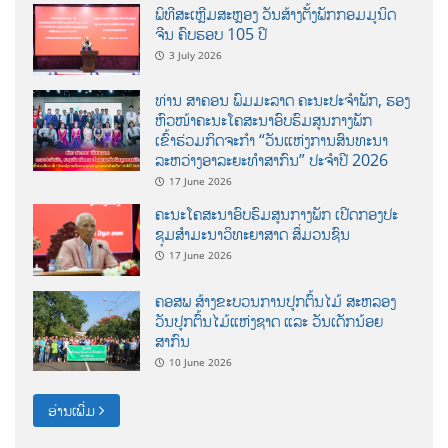
ພິທີສະເຫຼີມສະຫຼອງ ວັນສ້າງຕັ້ງພັກກອມມູນິດ
ຈີນ ຄົບຮອບ 105 ປີ
3 July 2026
ທ່ານ ສາຄອນ ພົມມະລາດ ຄະນະປະຈໍາພັກ, ຮອງ
ຫົວໜ້າຄະນະໂຄສະນາອົບຮົມສູນກາງພັກ
ເຂົ້າຮ່ວມກິດຈະກຳ “ວັນແຫ່ງການສົນທະນາ
ລະຫວ່າງອາລະຍະທຳສາກົນ” ປະຈຳປີ 2026
17 June 2026
ຄະນະໂຄສະນາອົບຮົມສູນກາງພັກ ເປີດກອງປະ
ຊຸມສຳມະນາວິທະຍາສາດ ສຶ່ມວນຊົນ
17 June 2026
ຄອສພ ສ້າງຂະບວນການປູກຕົ້ນໄມ້ ສະຫລອງ
ວັນປູກຕົ້ນໄມ້ແຫ່ງຊາດ ແລະ ວັນເດັກນ້ອຍ
ສາກົນ
10 June 2026
ອ່ານເພີ່ມ