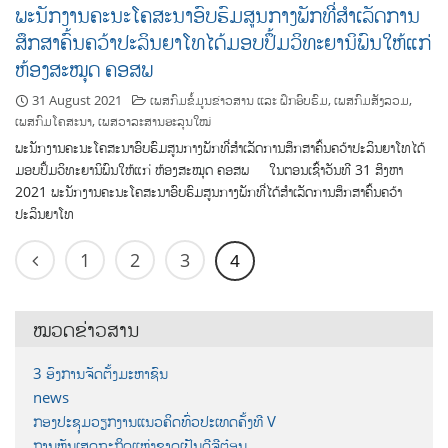
ພະນັກງານຄະນະໂຄສະນາອົບຮົມສູນກາງພັກທີ່ສຳເລັດການ
ສຶກສາຄົ້ນຄວ້າປະລິນຍາໂທໄດ້ມອບປຶ້ມວິທະຍານິພົນໃຫ້ແກ່
ຫ້ອງສະໝຸດ ຄອສພ
31 August 2021
ເພສກົມຂໍ້ມູນຂ່າວສານ ແລະ ຝຶກອົບຮົມ
,
ເພສກົມສັງລວມ
,
ເພສກົມໂຄສະນາ
,
ເພສວາລະສານອະລຸນໃໝ່
ພະນັກງານຄະນະໂຄສະນາອົບຮົມສູນກາງພັກທີ່ສຳເລັດການສຶກສາຄົ້ນຄວ້າປະລິນຍາໂທໄດ້
ມອບປຶ້ມວິທະຍານິພົນໃຫ້ແກ່ ຫ້ອງສະໝຸດ ຄອສພ ໃນຕອນເຊົ້າວັນທີ 31 ສິງຫາ
2021 ພະນັກງານຄະນະໂຄສະນາອົບຮົມສູນກາງພັກທີ່ໄດ້ສຳເລັດການສຶກສາຄົ້ນຄວ້າ
ປະລິນຍາໂທ
1
2
3
4
ໝວດຂ່າວສານ
3 ອົງການຈັດຕັ້ງມະຫາຊົນ
news
ກອງປະຊຸມວຽກງານແນວຄິດທົ່ວປະເທດຄັ້ງທີ V
ການຫັນເສດຖະກິດແຫ່ງຊາດເປັນດີຈີຕ໋ອນ