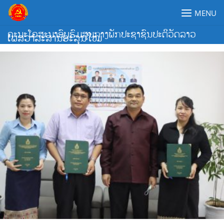
Skip
MENU
to
content
ຄະນະໂຄສະນາອົບຮົມສູນກາງພັກປະຊາຊົນປະຕິວັດລາວ
ເພສວາລະສານອະລຸນໃໝ່