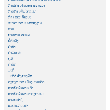
ການເຄື່ອນໄຫວຂອງຄະນະນຳ
ກາບກອນກົມໂຄສະນາ
ກິລາ ແລະ ສິລະປະ
ຂະບວນການອອກແຮງງານ
ຂ່າວ
ຂ່າວສານ ຄອສພ
ຂໍ້ຕົກລົງ
ຄຳສັ່ງ
ຄຳແນະນຳ
ຄູ່ມື
ດຳລັດ
ມະຕິ
ມະຕິຄຳສັ່ງຂອງພັກ
ວຽກງານການເມືອງ-ແນວຄິດ
ສາຍພົວພັນລາວ-ຈີນ
ສາຍພົວພັນລາວຫວຽດນາມ
ສາລະໜ້າຮູ້
ເພສກົມກວດກາ