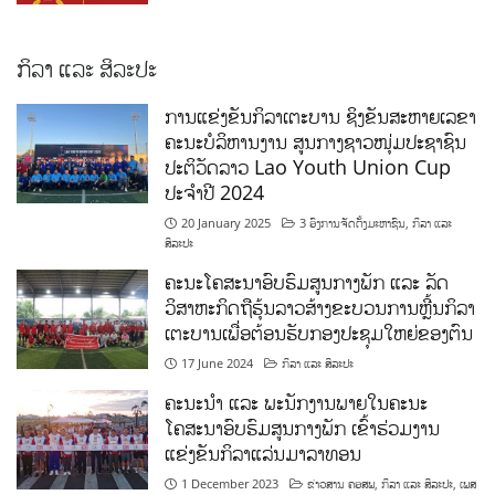
ກິລາ ແລະ ສິລະປະ
ການແຂ່ງຂັນກິລາເຕະບານ ຊິງຂັນສະຫາຍເລຂາ
ຄະນະບໍລິຫານງານ ສູນກາງຊາວໜຸ່ມປະຊາຊົນ
ປະຕິວັດລາວ Lao Youth Union Cup
ປະຈຳປີ 2024
20 January 2025
3 ອົງການຈັດຕັ້ງມະຫາຊົນ
,
ກິລາ ແລະ
ສິລະປະ
ຄະນະໂຄສະນາອົບຮົມສູນກາງພັກ ແລະ ລັດ
ວິສາຫະກິດຖືຮຸ້ນລາວສ້າງຂະບວນການຫຼີ້ນກິລາ
ເຕະບານເພື່ອຕ້ອນຮັບກອງປະຊຸມໃຫຍ່ຂອງຕົນ
17 June 2024
ກິລາ ແລະ ສິລະປະ
ຄະນະນຳ ແລະ ພະນັກງານພາຍໃນຄະນະ
ໂຄສະນາອົບຮົມສູນກາງພັກ ເຂົ້າຮ່ວມງານ
ແຂ່ງຂັນກິລາແລ່ນມາລາທອນ
1 December 2023
ຂ່າວສານ ຄອສພ
,
ກິລາ ແລະ ສິລະປະ
,
ເພສ