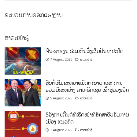
ຂະບວນການອອກແຮງງານ
ສາລະໜ້າຮູ້
ຈີນ-ອາຊຽນ ຮ່ວມກັນສົ່ງເສີມປັນຍາປະດິດ
7 August 2025
ສາລະໜ້າຮູ້
ສືບຕໍ່ເສີມຂະຫຍາຍມິດຕະພາບ ແລະ ການ
ຮ່ວມມືລະຫວ່າງ ລາວ-ຣັດເຊຍ ເຂົ້າສູ່ລວງເລິກ
5 August 2025
ສາລະໜ້າຮູ້
5ອົງການຕົ້ນຕໍທີ່ເຮັດໜ້າທີ່ສຶກສາອົບຮົມການ
ເມືອງ-ແນວຄິດ
1 August 2025
ສາລະໜ້າຮູ້