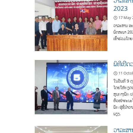
ວາລະສານ
2023
17 May 
ວາລະສານ ອະ
ພຶດສະພາ 20
ເຂົ້າຮ່ວມໂດຍ
ພິທີເປີ
11 Octo
ໃນວັນທີ 9 ຕ
ໂດຍໃຫ້ກຽດເຂ
ສູນກາງພັກ 
ຫົວໜ້າຄະນະ
ພັກ ຜູ້ຊີ້ນໍ
ພຽງ.
ວາລະສານ