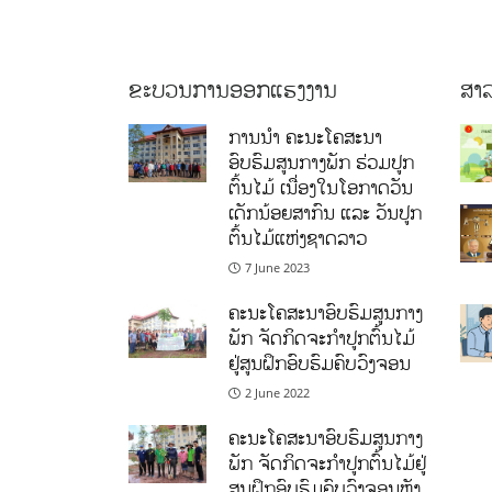
ຂະບວນການອອກແຮງງານ
ສາລ
ການນໍາ ຄະນະໂຄສະນາ
ອົບຮົມສູນກາງພັກ ຮ່ວມປູກ
ຕົ້ນໄມ້ ເນື່ອງໃນໂອກາດວັນ
ເດັກນ້ອຍສາກົນ ແລະ ວັນປູກ
ຕົ້ນໄມ້ແຫ່ງຊາດລາວ
7 June 2023
ຄະນະໂຄສະນາອົບຮົມສູນກາງ
ພັກ ຈັດກິດຈະກຳປູກຕົ້ນໄມ້
ຢູ່ສູນຝຶກອົບຮົມຄົບວົງຈອນ
2 June 2022
ຄະນະໂຄສະນາອົບຮົມສູນກາງ
ພັກ ຈັດກິດຈະກຳປູກຕົ້ນໄມ້ຢູ່
ສູນຝຶກອົບຮົມຄົບວົງຈອນຫຼັງ