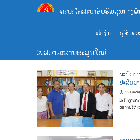
Skip
ຄະນະໂຄສະນາອົບຮົມສູນກາງພັ
to
content
ໜ້າຫຼັກ
ຮູ້ຈັກ ຄ
ເພສວາລະສານອະລຸນໃໝ່
ພະນັກງາ
ປະລິນຍາ
16 Dece
ພະນັກງານຄະນ
ຂອງຕົນໃຫ້ 