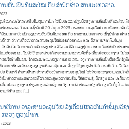
ານຫັນເປັນທັນສະໄໝ ກັບ ສຳນັກຂ່າວ ສານປະເທດລາວ.
 2023
ຸນໃໝ່ຄະນະໂຄສະນາອົບຮົມສູນກາງພັກ ໄດ້ພົບປະແລກປ່ຽນບົດຮຽນການຫັນເປັນທັນສະໄໝ ກັ
ານປະເທດລາວ. ໃນຕອນເຊົ້າວັນທີ 20 ມິຖຸນາ 2023 ວາລະສານ ອະລຸນໃໝ່ ຄະນະໂຄສະນາອົບຮ
ດ້ພົບປະແລກປ່ຽນບົດຮຽນການຫັນເປັນທັນສະໄໝ ກັບ ຂ່າວສານປະເທດລາວ ເຊິ່ງນໍາໂດຍ ທ່ານ
ານວົງສາ ວ່າການຫົວໜ້າວາລະສານອະລຸນໃໝ່ພ້ອມດ້ວຍຄະນະ ແລະ ວິຊາການຈາກກົມຂໍ້ມູນ
 ຝຶກອົບຮົມ ໂດຍການຕ້ອນຮັບຂອງ ທ່ານ ວິໄລ ມະນີລັດ ຮອງຜູ້ອຳນວຍການໃຫຍ່ສຳນັກຂ່າວສາ
້ອມດ້ວຍຄະນະ. ໃນພີທີທັງສອງຝ່າຍໄດ້ລາຍງານສະພາບການຈັດຕັ້ງ-ເຄື່ອນໄຫວວຽກງານ ໃນໄລ
ງເຂບໃຫ້ກັນຮັບຊາບ ໂດຍສະເພາະແມ່ນວຽກງານຂ່າວ ສານ, ວຽກງານການຫັນເປັນສື່ເອເລັກໂຕຼນິ
ັດທະນາຍົກລະດັບຂອງວຽກງານສື່ມວນຊົນ ແລະ ອື່ນໆທີ່ທັງສອງຝ່າຍໃຫ້ຄວາມສົນໃຈ. ໃນໂອ
ານ ປອ ວັນລາຕີ ຄຳວານວົງສາ ວ່າການຫົວໜ້າວາລະສານອະລຸນໃໝ່ ໄດ້ກ່າວສະແດງຄວາມຂອບໃຈຕໍ
ນັກຂ່າວສານປະເທດລາວທີ່ໄດ້ເສຍສະຫຼະເວລາຕ້ອນຮັບ, ໃຫ້ຄວາມຮູ້, ບົດຮຽນ ແລະ ປະສົບກາ
ເຄື່ອນໄຫວວຽກງານ ຢ່າງລະອຽດເລິກເຊິ່ງຈະແຈ້ງ. ການພົບປະແລກປ່ຽນບົດຮຽນໃນຄັ້ງນີ້ ແມ່ນເ
ຄວາມສໍາຄັນ ແລະ […]
ນາທິການ ວາລະສານອະລຸນໃໝ່ ລົງເຄື່ອນໄຫວເກັບກຳຂໍ້ມູນວິຊ
່ ແຂວງ ຫຼວງນ້ຳທາ.
h 2023