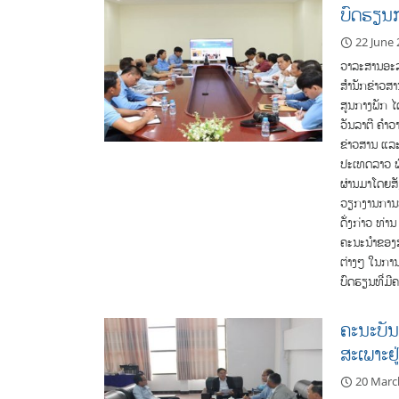
ບົດຮຽນກ
22 June
ວາລະສານອະລ
ສຳນັກຂ່າວສ
ສູນກາງພັກ ໄ
ວັນລາຕີ ຄຳວ
ຂ່າວສານ ແລະ
ປະເທດລາວ ພ
ຜ່ານມາໂດຍສັ
ວຽກງານການພ
ດັ່ງກ່າວ ທ່
ຄະນະນຳຂອງສຳ
ຕ່າງໆ ໃນການ
ບົດຮຽນທີ່ມີ
ຄະນະບັນ
ສະເພາະຢູ
20 Marc