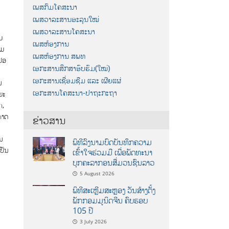
ເພສກົມໂຄສະນາ
ເພສວາລະສານອະລຸນໃໝ່
ເພສວາລະສານໂຄສະນາ
ບ
ເພສຫ້ອງການ
ົມ
ເພສຫ້ອງການ ສພທ
 ປອ
ເອກະສານສຶກສາອົບຮົມ(ໃໝ່)
ເອກະສານເຊື່ອມຊືມ ແລະ ເຜີຍແຜ່
ນ
ເອກະສານໂຄສະນາ-ປາຖະກະຖາ
ຍະ
ກ,
ກາດ
ຂ່າວສານ
່
ນ
ພິທີລົງນາມບົດບັນທຶກຄວາມ
ປັນ
ເຂົ້າໃຈຮ່ວມມື ເພື່ອພັດທະນາ
ບຸກຄະລາກອນສື່ມວນຊົນລາວ
5 August 2026
າ
ພິທີສະເຫຼີມສະຫຼອງ ວັນສ້າງຕັ້ງ
ພັກກອມມູນິດຈີນ ຄົບຮອບ
105 ປີ
3 July 2026