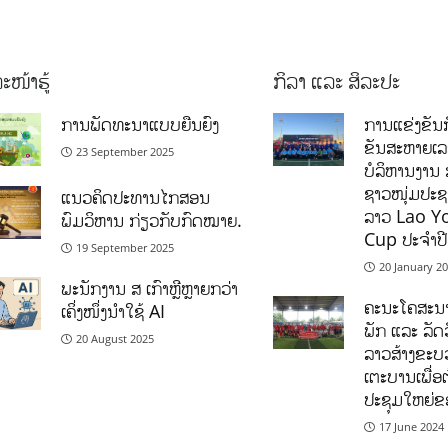
ະໜ້າຮູ້
ກິລາ ແລະ ສິລະປະ
ການພັດທະນາແບບຍືນຍົງ
ການແຂ່ງຂັນກ
ຂັນສະຫາຍເ
23 September 2025
ບໍລິຫານງານ 
ຊາວໜຸ່ມປະຊາ
ແນວຄິດປະທານໄກສອນ
ລາວ Lao Y
ພົມວິຫານ ກ່ຽວກັບກົດໝາຍ.
Cup ປະຈຳປ
19 September 2025
20 January 2
ພະນັກງານ ສ ເກົາຫຼີຫຼາຍກວ່າ
ຄະນະໂຄສະນາ
ເຄິ່ງໜຶ່ງນຳໃຊ້ AI
ພັກ ແລະ ລັດວ
20 August 2025
ລາວສ້າງຂະບວ
ເຕະບານເພື່ອ
ປະຊຸມໃຫຍ່ຂ
17 June 2024