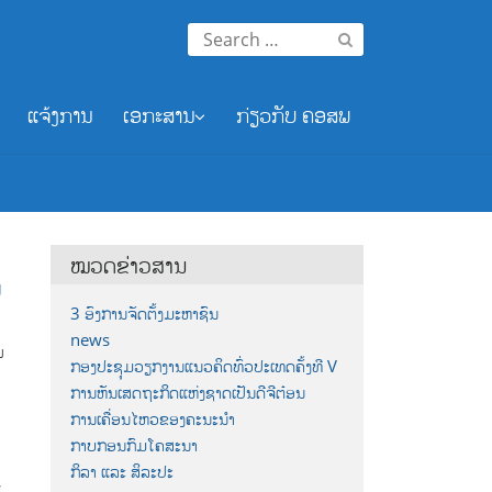
Search
for:
ແຈ້ງການ
ເອກະສານ
ກ່ຽວກັບ ຄອສພ
ໝວດຂ່າວສານ
ພ
3 ອົງການຈັດຕັ້ງມະຫາຊົນ
news
ນ
ກອງປະຊຸມວຽກງານແນວຄິດທົ່ວປະເທດຄັ້ງທີ V
ການຫັນເສດຖະກິດແຫ່ງຊາດເປັນດີຈີຕ໋ອນ
ການເຄື່ອນໄຫວຂອງຄະນະນຳ
ກາບກອນກົມໂຄສະນາ
ກິລາ ແລະ ສິລະປະ