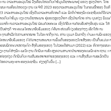
ການ ວາລະສານອະລຸນໃໝ່ ລົງເຄື່ອນໄຫວເກັບກຳຂໍ້ມູນວິຊາສະເພາະຢູ່ ແຂວງ ຫຼວງນ້ຳທາ. ໂດຍ
ແຜນການເຄື່ອນໄຫວວຽກງານ ປະຈຳປີ 2023 ຂອງວາລະສານອະລຸນໃໝ່ ໃນຕອນເຊົ້າຂອງ ວັນທີ
3 ວາລະສານອະລຸນໃໝ່ ເຊິ່ງເປັນວາລະສານທິດສະດີ ແລະ ພຶດຕິກຳຂອງພັກປະຊາຊົນປະຕິວັດລາ
ໄຫວເກັບກຳຂໍ້ມູນ ວຽກງານວິຊາສະເພາະ ຢູ່ແຂວງຫຼວງນ້ຳທາ ເຊິ່ງນຳພາໂດຍ ທ່ານ ບຸນທ່ຽງ ພັນນະ
ນນາທິການວາລະສານອະລຸນໃໝ່ ພ້ອມດ້ວຍຄະນະ ເຊິ່ງໄດ້ຮັບການຕ້ອນຮັບຢ່າງອົບອຸ່ນ ແລະ ໃຫ້
ປັນຢ່າງດີ ຈາກຄະນະໂຄສະນາອົບຮົມແຂວງ ກໍຄືພາກສ່ວນທີ່ກ່ຽວຂ້ອງຕ່າງໆ ເຮັດໃຫ້ການ
ຽກງານສຳເລັດໄປຕາມຄາດໝາຍ ໃນໂອກາດດັ່ງກ່າວ, ທ່ານ ບຸນມາ ພັນດາວົງ ກຳມະການພັກແຂວງ
ໂຄສະນາອົບຮົມແຂວງ ກໍໄດ້ລາຍງານສະພາບການພົ້ນເດັ່ນຂອງແຂວງໂດຍສັງເຂບ ເປັນຕົ້ນແມ່ນກ
ິບັດແຜນພັດທະນາເສດຖະກິດ-ສັງຄົມຂອງແຂວງ ໃນໄລຍະປີຜ່ານມາ (2022) ແລະ ທິດທາງແຜນກ
; ວຽກງານກໍ່ສ້າງພັກ-ພະນັກງານ ຕິດພັນການຍົກສູງຄວາມສາມາດນຳພາຂອງຄະນະພັກຮາກຖານ; ກ
ທ່ອງທ່ຽວ ຕິດພັນກັບການເສີມຂະຫຍາຍທ່າແຮງຂອງແຂວງ ແລະ ການສົ່ງເສີມການຜະລິດເປັນ
ແກ້ໄຂຄວາມທຸກຍາກຂອງປະຊາຊົນ. ຄ່ຽງຄູ່ກັນນັ້ນ […]