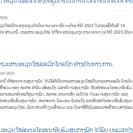
 ອະລຸນໃໝ່ເປີດກອງປະຊຸມດຳເນີນການກວດກາປົກກະຕິປະຈຳປ
2024
ລຸນໃໝ່ເປີດກອງປະຊຸມດຳເນີນການກວດກາປົກກະຕິປະຈຳປີ 2023 ໃນຕອນເຊົ້າວັນທີ 16
24 ຜ່ານມານີ້, ວາລະສານ ອະລຸນໃໝ່ ໄດ້ຈັດກອງປະຊຸມວຽກງານກວດກາ ປະຈໍາປີ 2023 ເປັນ
ດວາລະສານອະລຸນໃໝ່ເອເລັກໂຕຣນິກ ຢ່າງເປັນທາງ ການ.
ber 2023
ຸລານີ້ ທີ່ຫ້ອງວ່າການສູນກາງພັກ ໄດ້ມີພິທີເປີດວາລະສານອະລຸນໃໝ່ເປັນວາລະສານເອເລັກໂຕຣນິ
ົ້າຮ່ວມ ຂອງ ສະຫາຍ ຄໍາພັນ ເຜີຍຍະວົງ ເລຂາທິການສູນກາງພັກ ຫົວໜ້າຄະນະໂຄສະນາອົບຮົມ
ປະທານສະພາທິດສະດີສູນກາງພັກ, ສະຫາຍ ລາວປາວຊົງ ນະວົງໄຊ ກຳມະການສູນກາງພັກ ຮອງ
ໂຄສະນາອົບຮົມສູນກາງພັກ, ສະຫາຍນາງ ວິລະວອນ ພັນທະວົງ ຮອງຫົວໜ້າໂຄສະນາອົບຮົມສູນກ
າວາລະສານອະລຸນໃໝ່, ມີພາກສ່ວນທີ່ກ່ຽວເຂົ້າຮ່ວມ ແລະ ບັນດາສື່ສິ່ງພິມອອນລາຍເຂົ້າຮ່ວມຢ່າງພ້ອ
ອະລຸນໃໝ່ຄະນະໂຄສະນາອົບຮົມສູນກາງພັກ ໄດ້ພົບ ປະແລກປ່