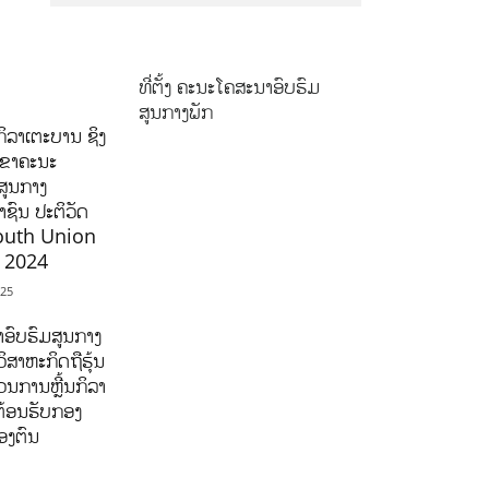
ທີ່ຕັ້ງ ຄະນະໂຄສະນາອົບຮົມ
ສູນກາງພັກ
ິລາເຕະບານ ຊິງ
ລຂາຄະນະ
ສູນກາງ
ຊົນ ປະຕິວັດ
outh Union
ີ 2024
025
ອົບຮົມສູນກາງ
ິສາຫະກິດຖືຮຸ້ນ
ນການຫຼີ້ນກິລາ
ຕ້ອນຮັບກອງ
ອງຕົນ