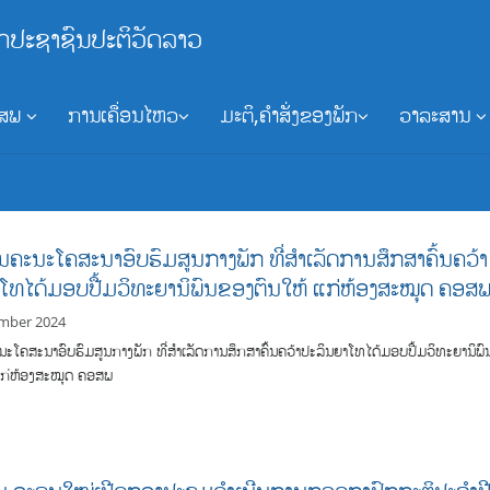
ກປະຊາຊົນປະຕິວັດລາວ
ອສພ
ການເຄື່ອນໄຫວ
ມະຕິ,ຄຳສັ່ງຂອງພັກ
ວາລະສານ
ນຄະນະໂຄສະນາອົບຮົມສູນກາງພັກ ທີ່ສໍາເລັດການສຶກສາຄົ້ນຄວ້າ
ໂທໄດ້ມອບປື້ມວິທະຍານິພົນຂອງຕົນໃຫ້ ແກ່ຫ້ອງສະໝຸດ ຄອສ
mber 2024
ະໂຄສະນາອົບຮົມສູນກາງພັກ ທີ່ສໍາເລັດການສຶກສາຄົ້ນຄວ້າປະລິນຍາໂທໄດ້ມອບປື້ມວິທະຍານິພົ
ແກ່ຫ້ອງສະໝຸດ ຄອສພ