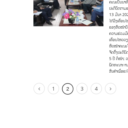
ຄະນະບັນນາທິ
ປະຕິບັດຕາມ
13 ມີນາ 202
ໄດ້ລົງເຄື່ອນ
ຮອງຫົວໜ້າບັ
ຄວາມຮ່ວມມືເ
ເຄື່ອນໄຫວວ
ຫົວໜ້າຄະນະ
ຈັດຕັ້ງປະຕ
5 ປີ ຕໍ່ໜ້າ
ພັດທະນາການ
ສິນຄ້າເພື່ອ
1
3
4
2