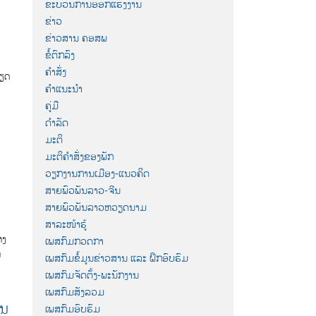
ີ
ຂະບວນການອອກແຮງງານ
ຂ່າວ
ຂ່າວສານ ຄອສພ
ຂໍ້ຕົກລົງ
ຄຳສັ່ງ
ກຽດ
ຄຳແນະນຳ
ຄູ່ມື
ດຳລັດ
ມະຕິ
ມະຕິຄຳສັ່ງຂອງພັກ
ວຽກງານການເມືອງ-ແນວຄິດ
ສາຍພົວພັນລາວ-ຈີນ
ກ
ສາຍພົວພັນລາວຫວຽດນາມ
ສາລະໜ້າຮູ້
າງ
ເພສກົມກວດກາ
ມ
ເພສກົມຂໍ້ມູນຂ່າວສານ ແລະ ຝຶກອົບຮົມ
ເພສກົມຈັດຕັ້ງ-ພະນັກງານ
ເພສກົມສັງລວມ
ຽນ
ເພສກົມອົບຮົມ