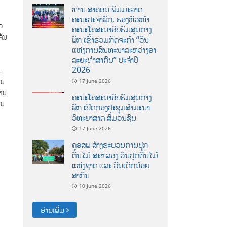
ທ່ານ ສາຄອນ ພົມມະລາດ
ຄະນະປະຈໍາພັກ, ຮອງຫົວໜ້າ
ວ
ຄະນະໂຄສະນາອົບຮົມສູນກາງ
ຈັນ
ພັກ ເຂົ້າຮ່ວມກິດຈະກຳ “ວັນ
ແຫ່ງການສົນທະນາລະຫວ່າງອາ
ລະຍະທຳສາກົນ” ປະຈຳປີ
2026
,
ານ
17 June 2026
ານ
ຄະນະໂຄສະນາອົບຮົມສູນກາງ
ານ
ພັກ ເປີດກອງປະຊຸມສຳມະນາ
ວິທະຍາສາດ ສຶ່ມວນຊົນ
17 June 2026
ຄອສພ ສ້າງຂະບວນການປູກ
ຕົ້ນໄມ້ ສະຫລອງ ວັນປູກຕົ້ນໄມ້
ແຫ່ງຊາດ ແລະ ວັນເດັກນ້ອຍ
ສາກົນ
10 June 2026
ອ່ານເພີ່ມ