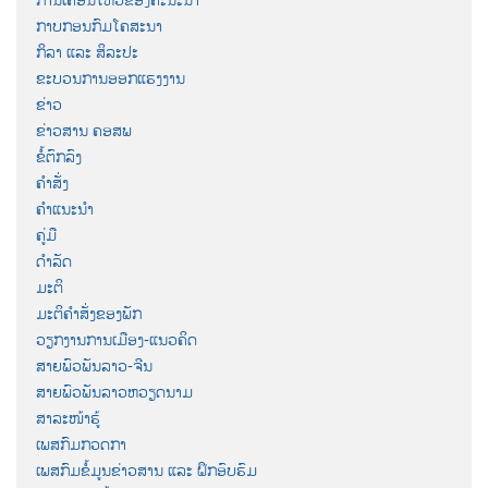
ກາບກອນກົມໂຄສະນາ
ກິລາ ແລະ ສິລະປະ
ຂະບວນການອອກແຮງງານ
ຂ່າວ
ຂ່າວສານ ຄອສພ
ຂໍ້ຕົກລົງ
ຄຳສັ່ງ
ຄຳແນະນຳ
ຄູ່ມື
ດຳລັດ
ມະຕິ
ມະຕິຄຳສັ່ງຂອງພັກ
ວຽກງານການເມືອງ-ແນວຄິດ
ສາຍພົວພັນລາວ-ຈີນ
ສາຍພົວພັນລາວຫວຽດນາມ
ສາລະໜ້າຮູ້
ເພສກົມກວດກາ
ເພສກົມຂໍ້ມູນຂ່າວສານ ແລະ ຝຶກອົບຮົມ