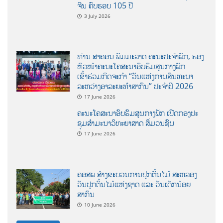
ຈີນ ຄົບຮອບ 105 ປີ
3 July 2026
ທ່ານ ສາຄອນ ພົມມະລາດ ຄະນະປະຈໍາພັກ, ຮອງ
ຫົວໜ້າຄະນະໂຄສະນາອົບຮົມສູນກາງພັກ
ເຂົ້າຮ່ວມກິດຈະກຳ “ວັນແຫ່ງການສົນທະນາ
ລະຫວ່າງອາລະຍະທຳສາກົນ” ປະຈຳປີ 2026
17 June 2026
ຄະນະໂຄສະນາອົບຮົມສູນກາງພັກ ເປີດກອງປະ
ຊຸມສຳມະນາວິທະຍາສາດ ສຶ່ມວນຊົນ
17 June 2026
ຄອສພ ສ້າງຂະບວນການປູກຕົ້ນໄມ້ ສະຫລອງ
ວັນປູກຕົ້ນໄມ້ແຫ່ງຊາດ ແລະ ວັນເດັກນ້ອຍ
ສາກົນ
10 June 2026
ອ່ານເພີ່ມ