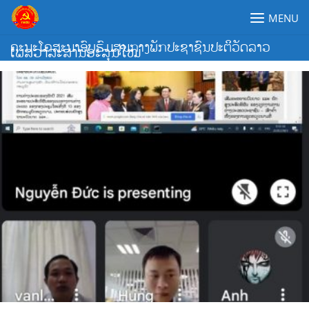
Skip
MENU
to
content
ຄະນະໂຄສະນາອົບຮົມສູນກາງພັກປະຊາຊົນປະຕິວັດລາວ
ເພສວາລະສານອະລຸນໃໝ່