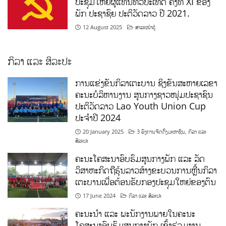
ກິລາ ແລະ ສິລະປະ
ການແຂ່ງຂັນກິລາເຕະບານ ຊິງຂັນສະຫາຍເລຂາ
ຄະນະບໍລິຫານງານ ສູນກາງຊາວໜຸ່ມປະຊາຊົນ
ປະຕິວັດລາວ Lao Youth Union Cup
ປະຈຳປີ 2024
20 January 2025
3 ອົງການຈັດຕັ້ງມະຫາຊົນ
,
ກິລາ ແລະ
ສິລະປະ
ຄະນະໂຄສະນາອົບຮົມສູນກາງພັກ ແລະ ລັດ
ວິສາຫະກິດຖືຮຸ້ນລາວສ້າງຂະບວນການຫຼີ້ນກິລາ
ເຕະບານເພື່ອຕ້ອນຮັບກອງປະຊຸມໃຫຍ່ຂອງຕົນ
17 June 2024
ກິລາ ແລະ ສິລະປະ
ຄະນະນຳ ແລະ ພະນັກງານພາຍໃນຄະນະ
ໂຄສະນາອົບຮົມສູນກາງພັກ ເຂົ້າຮ່ວມງານ
ແຂ່ງຂັນກິລາແລ່ນມາລາທອນ
1 December 2023
ຂ່າວສານ ຄອສພ
,
ກິລາ ແລະ ສິລະປະ
,
ເພສ
ກົມຂໍ້ມູນຂ່າວສານ ແລະ ຝຶກອົບຮົມ
,
ເພສກົມໂຄສະນາ