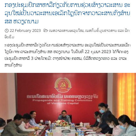
ກອງປະຊຸມປຶກສາຫາລືກ່ຽວກັບການຊ່ວຍສ້າງວາລະສານ ອະ
ລຸນໃໝ່ເປັນວາລະສານເອເລັກໂຕຼນິກຈາກວາລະສານກົງສ້ານ
ສສ ຫວຽດນາມ
22 February 2023
ເພສວາລະສານອະລຸນໃໝ່
,
ເພສກົມຂໍ້ມູນຂ່າວສານ ແລະ ຝຶກ
ອົບຮົມ
ກອງປະຊຸມປຶກສາຫາລືກ່ຽວກັບການຊ່ວຍສ້າງວາລະສານ ອະລຸນໃໝ່ເປັນວາລະສານເອເລັກ
ໂຕຼນິກຈາກວາລະສານກົງສ້ານ ສສ ຫວຽດນາມ ໃນວັນທີ 22 ກຸມພາ 2023 ໄດ້ຈັດກອງ
ປະຊຸມປຶກສາຫາລື 3 ຝ່າຍໂດຍມີ: ຕາງໜ້າຝ່າຍ ຄອສພ, ບໍລິສັດຫວຽດເທວ ແລະ ວາລະ
ສານກົງສ້ານ