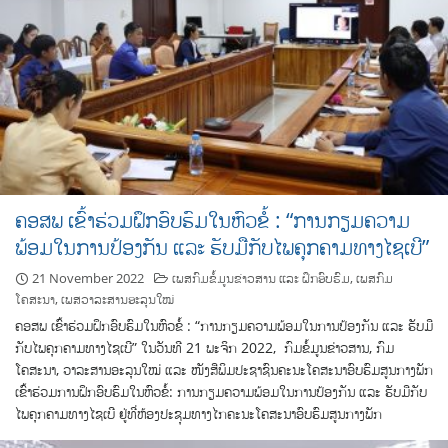
ຄອສພ ເຂົ້າຮ່ວມຝຶກອົບຮົມໃນຫົວຂໍ້ : “ການກຽມຄວາມ
ພ້ອມໃນການປ້ອງກັນ ແລະ ຮັບມືກັບໄພຄຸກຄາມທາງໄຊເບີ”
21 November 2022
ເພສກົມຂໍ້ມູນຂ່າວສານ ແລະ ຝຶກອົບຮົມ
,
ເພສກົມ
ໂຄສະນາ
,
ເພສວາລະສານອະລຸນໃໝ່
ຄອສພ ເຂົ້າຮ່ວມຝຶກອົບຮົມໃນຫົວຂໍ້ : “ການກຽມຄວາມພ້ອມໃນການປ້ອງກັນ ແລະ ຮັບມື
ກັບໄພຄຸກຄາມທາງໄຊເບີ” ໃນວັນທີ 21 ພະຈິກ 2022, ກົມຂໍ້ມູນຂ່າວສານ, ກົມ
ໂຄສະນາ, ວາລະສານອະລຸນໃໝ່ ແລະ ໜັງສືພິມປະຊາຊົນຄະນະໂຄສະນາອົບຮົມສູນກາງພັກ
ເຂົ້າຮ່ວມການຝຶກອົບຮົມໃນຫົວຂໍ້: ການກຽມຄວາມພ້ອມໃນການປ້ອງກັນ ແລະ ຮັບມືກັບ
ໄພຄຸກຄາມທາງໄຊເບີ ຢູ່ທີ່ຫ້ອງປະຊຸມທາງໄກຄະນະໂຄສະນາອົບຮົມສູນກາງພັກ