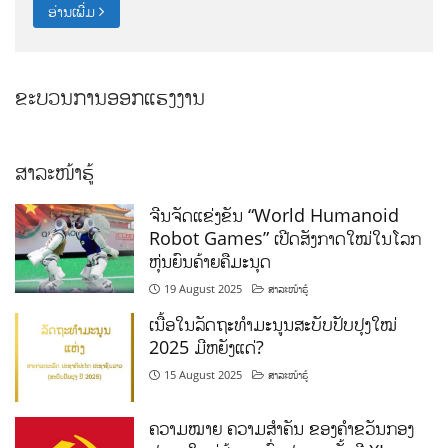
ຂະບວນການອອກແຮງງານ
ສາລະໜ້າຮູ້
ຈີນຈັດແຂ່ງຂັນ “World Humanoid
Robot Games” ເປີດສັງກາດໃໝ່ໃນໂລກ
ຫຸ່ນຍົນຄ້າຍຄືມະນຸດ
19 August 2025
ສາລະໜ້າຮູ້
ເນື້ອໃນລັດຖະທຳມະນູນສະບັບປັບປຸງໃໝ່
2025 ມີຫຍັງແດ່?
15 August 2025
ສາລະໜ້າຮູ້
ຄວາມໝາຍ ຄວາມສໍາຄັນ ຂອງຄໍາຂວັນກອງ
ປະຊຸມໃຫຍ່ຜູ້ແທນທົ່ວປະເທດ ຄັ້ງທີ XI ຂອງ
ພັກ ປະຊາຊົຍ ປະຕິວັດລາວ ປີ 2021.
12 August 2025
ສາລະໜ້າຮູ້