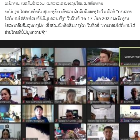
ພະນັກງານ
,
ເພສກົມສັງລວມ
,
ເພສວາລະສານອະລຸນໃໝ່
,
ເພສຫ້ອງການ
ພະນັກງານໂຄສະນາອົບຮົມສູນກາງພັກ ເຂົ້າຮ່ວມຝຶກອົບຮົມທາງໄກໃນ ຫົວຂໍ້ “ການຕອບ
ໂຕ້ຕໍ່ການໃສ່ຮ້າຍໂດຍທີ່ບໍ່ມີມູນຄວາມຈິງ” ໃນວັນທີ 16-17 ມີນາ 2022 ພະນັກງານ
ໂຄສະນາອົບຮົມສູນກາງພັກ ເຂົ້າຮ່ວມຝຶກອົບຮົມທາງໄກ ໃນຫົວຂໍ້ “ການຕອບໂຕ້ຕໍ່ການໃສ່
ຮ້າຍໂດຍທີ່ບໍ່ມີມູນຄວາມຈິງ”