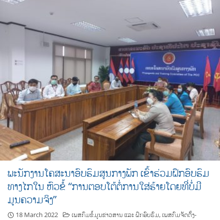
ພະນັກງານໂຄສະນາອົບຮົມສູນກາງພັກ ເຂົ້າຮ່ວມຝຶກອົບຮົມ
ທາງໄກໃນ ຫົວຂໍ້ “ການຕອບໂຕ້ຕໍ່ການໃສ່ຮ້າຍໂດຍທີ່ບໍ່ມີ
ມູນຄວາມຈິງ”
18 March 2022
ເພສກົມຂໍ້ມູນຂ່າວສານ ແລະ ຝຶກອົບຮົມ
,
ເພສກົມຈັດຕັ້ງ-