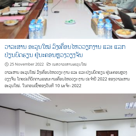
ວາ​ລະ​ສານ ອະ​ລຸນ​ໃໝ່ ລົງ​​ເຄື່ອນ​ໄຫວ​ວຽກ​ງານ ແລະ ແລກ​
ປ່ຽນ​ບົດ​ຮຽນ ຢູ່​ນະ​ຄອນຫຼວງວຽງ​ຈັນ
25 November 2022
ເພສວາລະສານອະລຸນໃໝ່
ວາ​ລະ​ສານ ອະ​ລຸນ​ໃໝ່ ລົງ​​ເຄື່ອນ​ໄຫວ​ວຽກ​ງານ ແລະ ແລກ​ປ່ຽນ​ບົດ​ຮຽນ ຢູ່​ນະ​ຄອນຫຼວງ
ວຽງ​ຈັນ ໂດຍ​ປະ​ຕິ​ບັດ​ຕາມ​ແຜນການ​ເຄື່ອນ​ໄຫວ​ວຽກ​ງານ ປະ​ຈຳ​ປີ 2022 ຂອງວາ​ລະ​ສານ​
ອະ​ລຸນ​ໃໝ່. ໃນ​ຕອນ​ເຊົ້າ​ຂອງວັນ​ທີ 10 ພະ​ຈິກ 2022