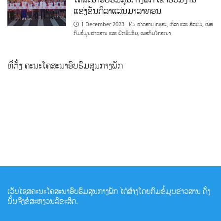
ທີ່ຕັ້ງ ຄະນະໂຄສະນາອົບຮົມສູນກາງພັກ
ເວັບໄຊສຄະນະໂຄສະນາອົບຮົມສູນກາງພັກ ໄດ້ສ້າງໂດຍກົມຂໍ້ມູນຂ່າວສານ ດັ່ງ
ນັ້ນຈື່ງຂໍສະຫງວນລິຂະສິດ.