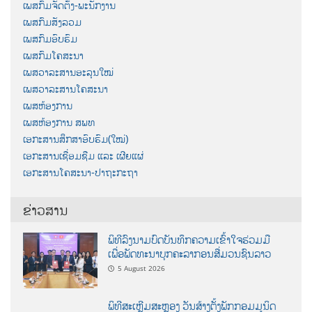
ເພສກົມຈັດຕັ້ງ-ພະນັກງານ
ເພສກົມສັງລວມ
ເພສກົມອົບຮົມ
ເພສກົມໂຄສະນາ
ເພສວາລະສານອະລຸນໃໝ່
ເພສວາລະສານໂຄສະນາ
ເພສຫ້ອງການ
ເພສຫ້ອງການ ສພທ
ເອກະສານສຶກສາອົບຮົມ(ໃໝ່)
ເອກະສານເຊື່ອມຊືມ ແລະ ເຜີຍແຜ່
ເອກະສານໂຄສະນາ-ປາຖະກະຖາ
ຂ່າວສານ
ພິທີລົງນາມບົດບັນທຶກຄວາມເຂົ້າໃຈຮ່ວມມື
ເພື່ອພັດທະນາບຸກຄະລາກອນສື່ມວນຊົນລາວ
5 August 2026
ພິທີສະເຫຼີມສະຫຼອງ ວັນສ້າງຕັ້ງພັກກອມມູນິດ