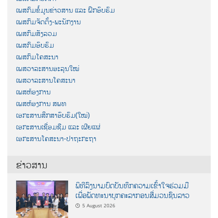
ເພສກົມຂໍ້ມູນຂ່າວສານ ແລະ ຝຶກອົບຮົມ
ເພສກົມຈັດຕັ້ງ-ພະນັກງານ
ເພສກົມສັງລວມ
ເພສກົມອົບຮົມ
ເພສກົມໂຄສະນາ
ເພສວາລະສານອະລຸນໃໝ່
ເພສວາລະສານໂຄສະນາ
ເພສຫ້ອງການ
ເພສຫ້ອງການ ສພທ
ເອກະສານສຶກສາອົບຮົມ(ໃໝ່)
ເອກະສານເຊື່ອມຊືມ ແລະ ເຜີຍແຜ່
ເອກະສານໂຄສະນາ-ປາຖະກະຖາ
ຂ່າວສານ
ພິທີລົງນາມບົດບັນທຶກຄວາມເຂົ້າໃຈຮ່ວມມື
ເພື່ອພັດທະນາບຸກຄະລາກອນສື່ມວນຊົນລາວ
5 August 2026