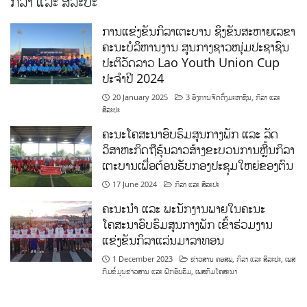
ກິລາ ແລະ ສິລະປະ
ການແຂ່ງຂັນກິລາເຕະບານ ຊິງຂັນສະຫາຍເລຂາ
ຄະນະບໍລິຫານງານ ສູນກາງຊາວໜຸ່ມປະຊາຊົນ
ປະຕິວັດລາວ Lao Youth Union Cup
ປະຈຳປີ 2024
20 January 2025
3 ອົງການຈັດຕັ້ງມະຫາຊົນ
,
ກິລາ ແລະ
ສິລະປະ
ຄະນະໂຄສະນາອົບຮົມສູນກາງພັກ ແລະ ລັດ
ວິສາຫະກິດຖືຮຸ້ນລາວສ້າງຂະບວນການຫຼີ້ນກິລາ
ເຕະບານເພື່ອຕ້ອນຮັບກອງປະຊຸມໃຫຍ່ຂອງຕົນ
17 June 2024
ກິລາ ແລະ ສິລະປະ
ຄະນະນຳ ແລະ ພະນັກງານພາຍໃນຄະນະ
ໂຄສະນາອົບຮົມສູນກາງພັກ ເຂົ້າຮ່ວມງານ
ແຂ່ງຂັນກິລາແລ່ນມາລາທອນ
1 December 2023
ຂ່າວສານ ຄອສພ
,
ກິລາ ແລະ ສິລະປະ
,
ເພສ
ກົມຂໍ້ມູນຂ່າວສານ ແລະ ຝຶກອົບຮົມ
,
ເພສກົມໂຄສະນາ