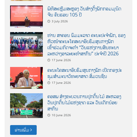
ພິທີສະເຫຼີມສະຫຼອງ ວັນສ້າງຕັ້ງພັກກອມມູນິດ
ຈີນ ຄົບຮອບ 105 ປີ
3 July 2026
ທ່ານ ສາຄອນ ພົມມະລາດ ຄະນະປະຈໍາພັກ, ຮອງ
ຫົວໜ້າຄະນະໂຄສະນາອົບຮົມສູນກາງພັກ
ເຂົ້າຮ່ວມກິດຈະກຳ “ວັນແຫ່ງການສົນທະນາ
ລະຫວ່າງອາລະຍະທຳສາກົນ” ປະຈຳປີ 2026
17 June 2026
ຄະນະໂຄສະນາອົບຮົມສູນກາງພັກ ເປີດກອງປະ
ຊຸມສຳມະນາວິທະຍາສາດ ສຶ່ມວນຊົນ
17 June 2026
ຄອສພ ສ້າງຂະບວນການປູກຕົ້ນໄມ້ ສະຫລອງ
ວັນປູກຕົ້ນໄມ້ແຫ່ງຊາດ ແລະ ວັນເດັກນ້ອຍ
ສາກົນ
10 June 2026
ອ່ານເພີ່ມ