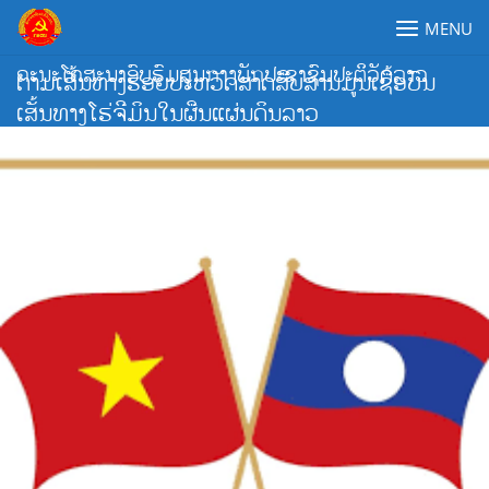
Skip
MENU
to
content
ຄະນະໂຄສະນາອົບຮົມສູນກາງພັກປະຊາຊົນປະຕິວັດລາວ
ຕາມເສັ້ນທາງຮອຍປະຫວັດສາດສືບສານມູນເຊື້ອບົນ
ເສັ້ນທາງໂຮ່ຈີມິນໃນຜືນແຜ່ນດິນລາວ