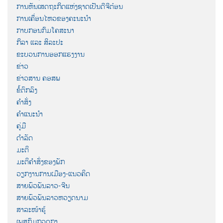
ການຫັນເສດຖະກິດແຫ່ງຊາດເປັນດີຈີຕ໋ອນ
ການເຄື່ອນໄຫວຂອງຄະນະນຳ
ກາບກອນກົມໂຄສະນາ
ກິລາ ແລະ ສິລະປະ
ຂະບວນການອອກແຮງງານ
ຂ່າວ
ຂ່າວສານ ຄອສພ
ຂໍ້ຕົກລົງ
ຄຳສັ່ງ
ຄຳແນະນຳ
ຄູ່ມື
ດຳລັດ
ມະຕິ
ມະຕິຄຳສັ່ງຂອງພັກ
ວຽກງານການເມືອງ-ແນວຄິດ
ສາຍພົວພັນລາວ-ຈີນ
ສາຍພົວພັນລາວຫວຽດນາມ
ສາລະໜ້າຮູ້
ເພສກົມກວດກາ