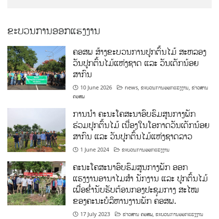
ຂະບວນການອອກແຮງງານ
ຄອສພ ສ້າງຂະບວນການປູກຕົ້ນໄມ້ ສະຫລອງ
ວັນປູກຕົ້ນໄມ້ແຫ່ງຊາດ ແລະ ວັນເດັກນ້ອຍ
ສາກົນ
10 June 2026
news
,
ຂະບວນການອອກແຮງງານ
,
ຂ່າວສານ
ຄອສພ
ການນໍາ ຄະນະໂຄສະນາອົບຮົມສູນກາງພັກ
ຮ່ວມປູກຕົ້ນໄມ້ ເນື່ອງໃນໂອກາດວັນເດັກນ້ອຍ
ສາກົນ ແລະ ວັນປູກຕົ້ນໄມ້ແຫ່ງຊາດລາວ
1 June 2024
ຂະບວນການອອກແຮງງານ
ຄະນະໂຄສະນາອົບຮົມສູນກາງພັກ ອອກ
ແຮງງານອານາໄມສໍາ ນັກງານ ແລະ ປູກຕົ້ນໄມ້
ເພື່ອຂໍ່ານັບຮັບຕ້ອນກອງປະຊຸມກາງ ສະໄໝ
ຂອງຄະນະບໍລິຫານງານພັກ ຄອສພ.
17 July 2023
ຂ່າວສານ ຄອສພ
,
ຂະບວນການອອກແຮງງານ