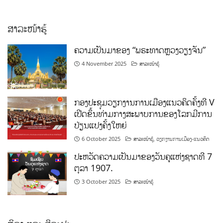
ສາລະໜ້າຮູ້
ຄວາມເປັນມາຂອງ “ພຣະທາດຫຼວງວຽງຈັນ”
4 November 2025
ສາລະໜ້າຮູ້
ກອງປະຊຸມວຽກງານການເມືອງແນວຄິດຄັ້ງທີ V
ເປີດຂຶ້ນທ່າມກາງສະພາບການຂອງໂລກມີການ
ປ່ຽນແປງຄັ້ງໃຫຍ່
6 October 2025
ສາລະໜ້າຮູ້
,
ວຽກງານການເມືອງ-ແນວຄິດ
ປະຫວັດຄວາມເປັນມາຂອງວັນຄູແຫ່ງຊາດທີ 7
ຕຸລາ 1907.
3 October 2025
ສາລະໜ້າຮູ້