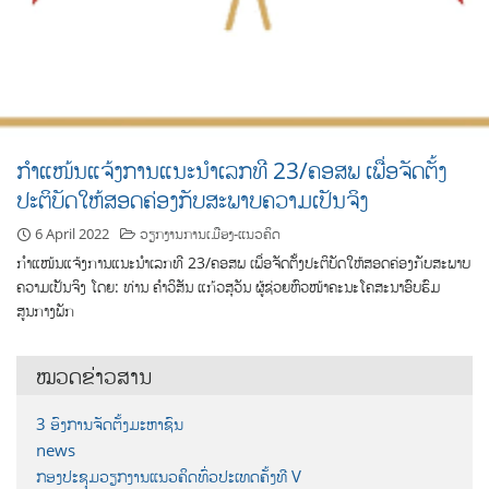
ກຳແໜ້ນແຈ້ງການແນະນຳເລກທີ 23/ຄອສພ ເພື່ອຈັດຕັ້ງ
ປະຕິບັດໃຫ້ສອດຄ່ອງກັບສະພາບຄວາມເປັນຈິງ
6 April 2022
ວຽກງານການເມືອງ-ແນວຄິດ
ກຳແໜ້ນແຈ້ງການແນະນຳເລກທີ 23/ຄອສພ ເພື່ອຈັດຕັ້ງປະຕິບັດໃຫ້ສອດຄ່ອງກັບສະພາບ
ຄວາມເປັນຈິງ ໂດຍ: ທ່ານ ຄຳວິສັນ ແກ້ວສຸວັນ ຜູ້ຊ່ວຍຫົວໜ້າຄະນະໂຄສະນາອົບຮົມ
ສູນກາງພັກ
ໝວດຂ່າວສານ
3 ອົງການຈັດຕັ້ງມະຫາຊົນ
news
ກອງປະຊຸມວຽກງານແນວຄິດທົ່ວປະເທດຄັ້ງທີ V