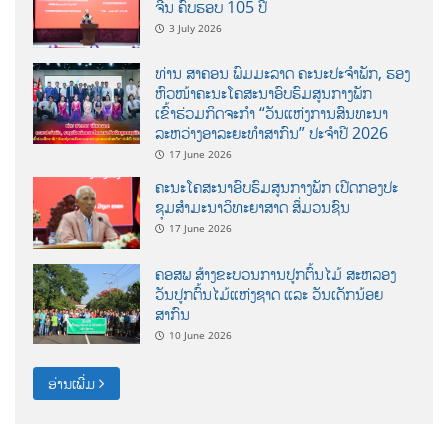
ຈີນ ຄົບຮອບ 105 ປີ
3 July 2026
ທ່ານ ສາຄອນ ພົມມະລາດ ຄະນະປະຈໍາພັກ, ຮອງ
ຫົວໜ້າຄະນະໂຄສະນາອົບຮົມສູນກາງພັກ
ເຂົ້າຮ່ວມກິດຈະກຳ “ວັນແຫ່ງການສົນທະນາ
ລະຫວ່າງອາລະຍະທຳສາກົນ” ປະຈຳປີ 2026
17 June 2026
ຄະນະໂຄສະນາອົບຮົມສູນກາງພັກ ເປີດກອງປະ
ຊຸມສຳມະນາວິທະຍາສາດ ສຶ່ມວນຊົນ
17 June 2026
ຄອສພ ສ້າງຂະບວນການປູກຕົ້ນໄມ້ ສະຫລອງ
ວັນປູກຕົ້ນໄມ້ແຫ່ງຊາດ ແລະ ວັນເດັກນ້ອຍ
ສາກົນ
10 June 2026
ອ່ານເພີ່ມ