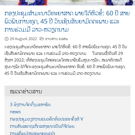
ກອງປະຊຸມສຳມະນາວິທະຍາສາດ ພາຍໃຕ້ຫົວຂໍ້: 60 ປີ ສາຍ
ພົວພັນການທູດ, 45 ປີ ວັນເຊັນສັນຍາມິດຕະພາບ ແລະ
ການຮ່ວມມື ລາວ-ຫວຽດນາມ
29 August 2022
ຂ່າວສານ ຄອສພ
ກອງປະຊຸມສຳມະນາວິທະຍາສາດ ພາຍໃຕ້ຫົວຂໍ້: 60 ປີ ສາຍພົວພັນການທູດ, 45 ປີ ວັນ
ເຊັນສັນຍາມິດຕະພາບ ແລະ ການຮ່ວມມື ລາວ-ຫວຽດນາມ ໃນຕອນເຊົ້າວັນທີ 29
ສິງຫາ 2022; ທີ່ຫ້ອງປະຊຸມໃຫຍ່ຄະນະໂຄສະນາອົບຮົມສູນກາງພັກ, ສະພາທິດສະດີ
ສູນກາງພັກໄດ້ຈັດກອງປະຊຸມສຳມະນາວິທະຍາສາດ ຫົວຂໍ້: 60 ປີ ສາຍພົວພັນການທູດ,
45 ປີ ວັນເຊັນສັນຍາມິດຕະພາບ ແລະ ການຮ່ວມມື ລາວ-ຫວຽດນາມ
ໝວດຂ່າວສານ
3 ອົງການຈັດຕັ້ງມະຫາຊົນ
news
ກອງປະຊຸມວຽກງານແນວຄິດທົ່ວປະເທດຄັ້ງທີ V
ການຫັນເສດຖະກິດແຫ່ງຊາດເປັນດີຈີຕ໋ອນ
ການເຄື່ອນໄຫວຂອງຄະນະນຳ