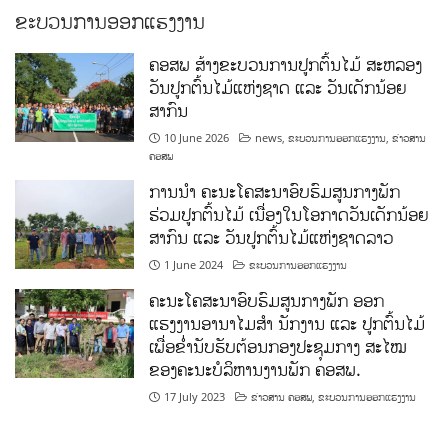
ຂະບວນການອອກແຮງງານ
ຄອສພ ສ້າງຂະບວນການປູກຕົ້ນໄມ້ ສະຫລອງ
ວັນປູກຕົ້ນໄມ້ແຫ່ງຊາດ ແລະ ວັນເດັກນ້ອຍ
ສາກົນ
10 June 2026
news
,
ຂະບວນການອອກແຮງງານ
,
ຂ່າວສານ
ຄອສພ
ການນໍາ ຄະນະໂຄສະນາອົບຮົມສູນກາງພັກ
ຮ່ວມປູກຕົ້ນໄມ້ ເນື່ອງໃນໂອກາດວັນເດັກນ້ອຍ
ສາກົນ ແລະ ວັນປູກຕົ້ນໄມ້ແຫ່ງຊາດລາວ
1 June 2024
ຂະບວນການອອກແຮງງານ
ຄະນະໂຄສະນາອົບຮົມສູນກາງພັກ ອອກ
ແຮງງານອານາໄມສໍາ ນັກງານ ແລະ ປູກຕົ້ນໄມ້
ເພື່ອຂໍ່ານັບຮັບຕ້ອນກອງປະຊຸມກາງ ສະໄໝ
ຂອງຄະນະບໍລິຫານງານພັກ ຄອສພ.
17 July 2023
ຂ່າວສານ ຄອສພ
,
ຂະບວນການອອກແຮງງານ