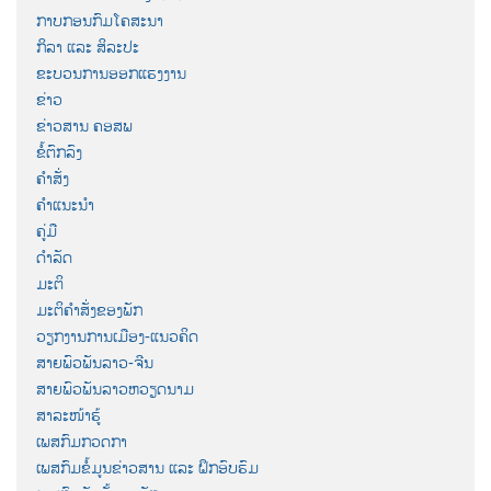
ກາບກອນກົມໂຄສະນາ
ກິລາ ແລະ ສິລະປະ
ຂະບວນການອອກແຮງງານ
ຂ່າວ
ຂ່າວສານ ຄອສພ
ຂໍ້ຕົກລົງ
ຄຳສັ່ງ
ຄຳແນະນຳ
ຄູ່ມື
ດຳລັດ
ມະຕິ
ມະຕິຄຳສັ່ງຂອງພັກ
ວຽກງານການເມືອງ-ແນວຄິດ
ສາຍພົວພັນລາວ-ຈີນ
ສາຍພົວພັນລາວຫວຽດນາມ
ສາລະໜ້າຮູ້
ເພສກົມກວດກາ
ເພສກົມຂໍ້ມູນຂ່າວສານ ແລະ ຝຶກອົບຮົມ