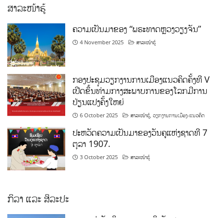
ສາລະໜ້າຮູ້
ຄວາມເປັນມາຂອງ “ພຣະທາດຫຼວງວຽງຈັນ”
4 November 2025
ສາລະໜ້າຮູ້
ກອງປະຊຸມວຽກງານການເມືອງແນວຄິດຄັ້ງທີ V
ເປີດຂຶ້ນທ່າມກາງສະພາບການຂອງໂລກມີການ
ປ່ຽນແປງຄັ້ງໃຫຍ່
6 October 2025
ສາລະໜ້າຮູ້
,
ວຽກງານການເມືອງ-ແນວຄິດ
ປະຫວັດຄວາມເປັນມາຂອງວັນຄູແຫ່ງຊາດທີ 7
ຕຸລາ 1907.
3 October 2025
ສາລະໜ້າຮູ້
ກິລາ ແລະ ສິລະປະ