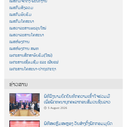
ເພສກົມຈັດຕັ້ງ-ພະນັກງານ
ເພສກົມສັງລວມ
ເພສກົມອົບຮົມ
ເພສກົມໂຄສະນາ
ເພສວາລະສານອະລຸນໃໝ່
ເພສວາລະສານໂຄສະນາ
ເພສຫ້ອງການ
ເພສຫ້ອງການ ສພທ
ເອກະສານສຶກສາອົບຮົມ(ໃໝ່)
ເອກະສານເຊື່ອມຊືມ ແລະ ເຜີຍແຜ່
ເອກະສານໂຄສະນາ-ປາຖະກະຖາ
ຂ່າວສານ
ພິທີລົງນາມບົດບັນທຶກຄວາມເຂົ້າໃຈຮ່ວມມື
ເພື່ອພັດທະນາບຸກຄະລາກອນສື່ມວນຊົນລາວ
5 August 2026
ພິທີສະເຫຼີມສະຫຼອງ ວັນສ້າງຕັ້ງພັກກອມມູນິດ