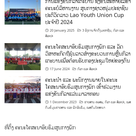
ການແຂ່ງຂັນກິລາເຕະບານ ຊິງຂັນສະຫາຍເລຂາ
ຄະນະບໍລິຫານງານ ສູນກາງຊາວໜຸ່ມປະຊາຊົນ
ປະຕິວັດລາວ Lao Youth Union Cup
ປະຈຳປີ 2024
20 January 2025
3 ອົງການຈັດຕັ້ງມະຫາຊົນ
,
ກິລາ ແລະ
ສິລະປະ
ຄະນະໂຄສະນາອົບຮົມສູນກາງພັກ ແລະ ລັດ
ວິສາຫະກິດຖືຮຸ້ນລາວສ້າງຂະບວນການຫຼີ້ນກິລາ
ເຕະບານເພື່ອຕ້ອນຮັບກອງປະຊຸມໃຫຍ່ຂອງຕົນ
17 June 2024
ກິລາ ແລະ ສິລະປະ
ຄະນະນຳ ແລະ ພະນັກງານພາຍໃນຄະນະ
ໂຄສະນາອົບຮົມສູນກາງພັກ ເຂົ້າຮ່ວມງານ
ແຂ່ງຂັນກິລາແລ່ນມາລາທອນ
1 December 2023
ຂ່າວສານ ຄອສພ
,
ກິລາ ແລະ ສິລະປະ
,
ເພສ
ກົມຂໍ້ມູນຂ່າວສານ ແລະ ຝຶກອົບຮົມ
,
ເພສກົມໂຄສະນາ
ທີ່ຕັ້ງ ຄະນະໂຄສະນາອົບຮົມສູນກາງພັກ