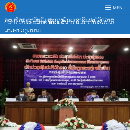
Skip
MENU
to
content
ຄະນະໂຄສະນາອົບຮົມສູນກາງພັກປະຊາຊົນປະຕິວັດລາວ
45 ປີ ວັນເຊັນສັນຍາມິດຕະພາບ ແລະ ການຮ່ວມມື
ລາວ-ຫວຽດນາມ