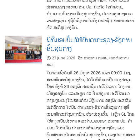
ປະທານຂອງ ສະຫາຍ ສຈ. ປອ. ກິແກ້ວ ໄຂຄໍາພິທູນ,
ກຳມະການກົມການເມືອງສູນກາງພັກ, ປະທານສູນກາງແນວ
ລາວສ້າງຊາດ, ຜູ້ຊີ້ນໍາອົງການຈັດຕັ້ງມະຫາຊົນ, ປະທານສະພາ
ທິດ ສະດີສູນກາງພັກ.
ພິທີມອບປື້ມໃຫ້ບັນດາກະຊວງ-ອົງການ
ຂັ້ນສູນກາງ
27 June 2026
ຂ່າວສານ ຄອສພ
,
ເພສຫ້ອງການ
ສພທ
ໃນຕອນເຊົ້າວັນທີ 26 ມິຖຸນາ 2026 ເວລາ 09:00 ໂມງ,
ສະພາທິດສະດີສູນກາງພັກ, ໄດ້ຈັດພິທີມອບປື້ມກອງປະຊຸມ
ໃຫຍ່ ຄັ້ງທີ XII ຂອງພັກປະຊາຊົນ ປະຕິວັດລາວ; ໂຄງການ
ເມືອງຂອງພັກ ແລະສະຫຼຸບ 40 ປີ ແຫ່ງການປະຕິບັດແນວ
ທາງປ່ຽນແປງໃໝ່ຮອບດ້ານ ມີຫຼັກການ ຂອງພັກປະຊາຊົນ
ປະຕິວັດລາວ ໃຫ້ບັນ ດາກະຊວງ-ອົງການຂັ້ນສູນກາງ ຢູ່ທີ່
ສະພາທິດສະດີສູນກາງພັກ, ຫ້ອງປະຊຸມຊັ້ນ II (ຫຼັກ 6), ໂດຍ
ໃຫ້ກຽດເປັນປະທານ ແລະກ່າວມອບຂອງ ສະຫາຍ ປອ. ຄໍາ
ມອນ ຈັນທະຈິດ ກໍາມະການສໍາຮອງສູນກາງພັກ, ຮອງ
ຫົວໜ້າຄະນະໂຄສະນາອົບຮົມສູນກາງພັກ, ຮອງປະທານສະພາ