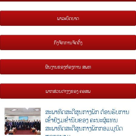
ພາລະບົດບາດ
ກົງຈັກການຈັດຕັ້ງ
ຜົນງານຂອງຫ້ອງການ ສພທ
ພາກສ່ວນຕ່າງໆຂອງ ຄອສພ
ສະພາທິດສະດີສູນກາງພັກ ຕ້ອນຮັບການ
ເຂົ້າຢ້ຽມຂໍ່ານັບຂອງ ຄະນະຜູ້ແທນ
ສະພາທິດສະດີສູນກາງພັກກອມມູນິດ