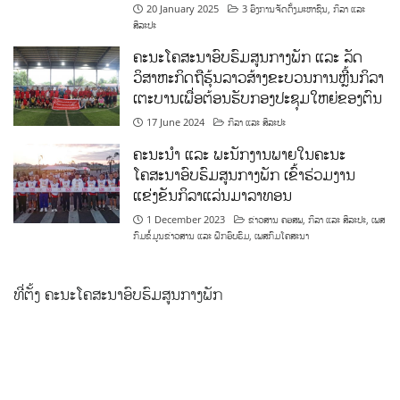
20 January 2025
3 ອົງການຈັດຕັ້ງມະຫາຊົນ
,
ກິລາ ແລະ
ສິລະປະ
ຄະນະໂຄສະນາອົບຮົມສູນກາງພັກ ແລະ ລັດ
ວິສາຫະກິດຖືຮຸ້ນລາວສ້າງຂະບວນການຫຼີ້ນກິລາ
ເຕະບານເພື່ອຕ້ອນຮັບກອງປະຊຸມໃຫຍ່ຂອງຕົນ
17 June 2024
ກິລາ ແລະ ສິລະປະ
ຄະນະນຳ ແລະ ພະນັກງານພາຍໃນຄະນະ
ໂຄສະນາອົບຮົມສູນກາງພັກ ເຂົ້າຮ່ວມງານ
ແຂ່ງຂັນກິລາແລ່ນມາລາທອນ
1 December 2023
ຂ່າວສານ ຄອສພ
,
ກິລາ ແລະ ສິລະປະ
,
ເພສ
ກົມຂໍ້ມູນຂ່າວສານ ແລະ ຝຶກອົບຮົມ
,
ເພສກົມໂຄສະນາ
ທີ່ຕັ້ງ ຄະນະໂຄສະນາອົບຮົມສູນກາງພັກ