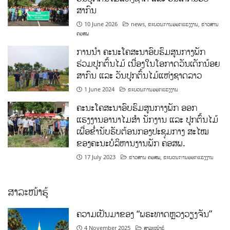
ສາກົນ
10 June 2026
news
,
ຂະບວນການອອກແຮງງານ
,
ຂ່າວສານ
ຄອສພ
ການນໍາ ຄະນະໂຄສະນາອົບຮົມສູນກາງພັກ
ຮ່ວມປູກຕົ້ນໄມ້ ເນື່ອງໃນໂອກາດວັນເດັກນ້ອຍ
ສາກົນ ແລະ ວັນປູກຕົ້ນໄມ້ແຫ່ງຊາດລາວ
1 June 2024
ຂະບວນການອອກແຮງງານ
ຄະນະໂຄສະນາອົບຮົມສູນກາງພັກ ອອກ
ແຮງງານອານາໄມສໍາ ນັກງານ ແລະ ປູກຕົ້ນໄມ້
ເພື່ອຂໍ່ານັບຮັບຕ້ອນກອງປະຊຸມກາງ ສະໄໝ
ຂອງຄະນະບໍລິຫານງານພັກ ຄອສພ.
17 July 2023
ຂ່າວສານ ຄອສພ
,
ຂະບວນການອອກແຮງງານ
ສາລະໜ້າຮູ້
ຄວາມເປັນມາຂອງ “ພຣະທາດຫຼວງວຽງຈັນ”
4 November 2025
ສາລະໜ້າຮູ້