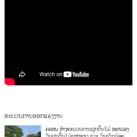
ຂະບວນການອອກແຮງງານ
ຄອສພ ສ້າງຂະບວນການປູກຕົ້ນໄມ້ ສະຫລອງ
ວັນປູກຕົ້ນໄມ້ແຫ່ງຊາດ ແລະ ວັນເດັກນ້ອຍ