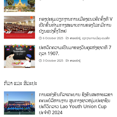
ກອງປະຊຸມວຽກງານການເມືອງແນວຄິດຄັ້ງທີ V
ເປີດຂຶ້ນທ່າມກາງສະພາບການຂອງໂລກມີການ
ປ່ຽນແປງຄັ້ງໃຫຍ່
6 October 2025
ສາລະໜ້າຮູ້
,
ວຽກງານການເມືອງ-ແນວຄິດ
ປະຫວັດຄວາມເປັນມາຂອງວັນຄູແຫ່ງຊາດທີ 7
ຕຸລາ 1907.
3 October 2025
ສາລະໜ້າຮູ້
ກິລາ ແລະ ສິລະປະ
ການແຂ່ງຂັນກິລາເຕະບານ ຊິງຂັນສະຫາຍເລຂາ
ຄະນະບໍລິຫານງານ ສູນກາງຊາວໜຸ່ມປະຊາຊົນ
ປະຕິວັດລາວ Lao Youth Union Cup
ປະຈຳປີ 2024