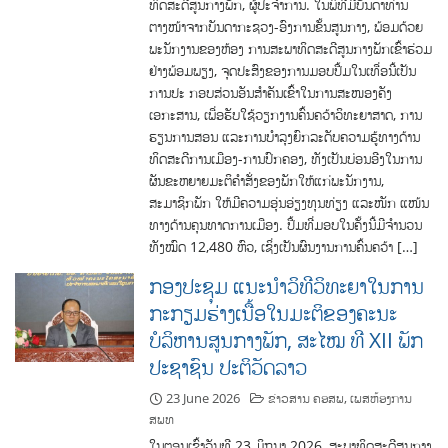
ທິດສະດີສູນກາງພັກ, ຜູ້ປະຈໍາການ. ໃນພິທີມີບັນດາທ່ານ
ຕາງໜ້າຈາກບັນດາກະຊວງ-ອົງການຂັ້ນສູນກາງ, ພ້ອມດ້ວຍ
ພະນັກງານຂອງຫ້ອງ ການສະພາທິດສະດີສູນກາງພັກເຂົ້າຮ່ວມ
ຢ່າງພ້ອມພຽງ, ຈຸດປະສົງຂອງການມອບປື້ມໃນເທື່ອນີ້ເປັນ
ການປະ ກອບສ່ວນອັນສໍາຄັນເຂົ້າໃນການສະໜອງຄັງ
ເອກະສານ, ເພື່ອຮັບໃຊ້ວຽກງານຄົ້ນຄວ້າວິທະຍາສາດ, ການ
ຮຽນການສອນ ແລະການບໍາລຸງຍົກລະດັບຄວາມຮູ້ທາງດ້ານ
ທິດສະດີການເມືອງ-ການປົກຄອງ, ທັງເປັນບ່ອນອີງໃນການ
ຜັນຂະຫຍາຍມະຕິຄໍາສັ່ງຂອງພັກໃຫ້ແກ່ພະນັກງານ,
ສະມາຊິກພັກ ໃຫ້ມີຄວາມອຸ່ນອ່ຽງທຸນທ່ຽງ ແລະໜັກ ແໜ້ນ
ທາງດ້ານຄຸນທາດການເມືອງ. ປື້ມທີ່ມອບໃນຄັ້ງນີ້ມີຈໍານວນ
ທັງໝົດ 12,480 ຫົວ, ເຊິ່ງເປັນຜົນງານການຄົ້ນຄວ້າ […]
ກອງປະຊຸມ ແນະນໍາວິທີວິທະຍາໃນການ
ກະກຽມຮ່າງເນື້ອໃນມະຕິຂອງຄະນະ
ບໍລິຫານສູນກາງພັກ, ສະໄໝ ທີ XII ພັກ
ປະຊາຊົນ ປະຕິວັດລາວ
23 June 2026
ຂ່າວສານ ຄອສພ
,
ເພສຫ້ອງການ
ສພທ
ໃນຕອນເຊົ້າວັນທີ 23 ມິຖຸນາ 2026, ສະພາທິດສະດີສູນກາງ