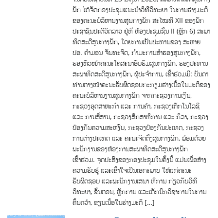
ພັກ ໄດ້ຈັດກອງປະຊຸມແນະນໍາວິທີວິທະຍາ ໃນການຮ່າງມະຕິ
ຂອງຄະນະບໍລິຫານງານສູນກາງພັກ ສະໄໝທີ XII ຂອງພັກ
ປະຊາຊົນປະຕິວັດລາວ ຢູ່ທີ່ ຫ້ອງປະຊຸມຊັ້ນ II (ຫຼັກ 6) ສະພາ
ທິດສະດີສູນກາງພັກ, ໂດຍການເປັນປະທານຂອງ ສະຫາຍ
ປອ. ຄຳມອນ ຈັນທະຈິດ, ກຳມະການສໍາຮອງສູນກາງພັກ,
ຮອງຫົວໜ້າຄະນະໂຄສະນາອົບຮົມສູນກາງພັກ, ຮອງປະທານ
ສະພາທິດສະດີສູນກາງພັກ, ຜູ້ປະຈໍາການ, ເຂົ້າຮ່ວມມີ: ບັນດາ
ທ່ານຕາງໜ້າຄະນະຮັບຜິດຊອບກະກຽມຮ່າງເນື້ອໃນມະຕິຂອງ
ຄະນະບໍລິຫານງານສູນກາງພັກ ຈາກກະຊວງການເງິນ,
ກະຊວງອຸດສາຫະກໍາ ແລະ ການຄ້າ, ກະຊວງເຕັກໂນໂລຊີ
ແລະ ການສ່ື່ສານ, ກະຊວງສຶກສາທິການ ແລະ ກິລາ, ກະຊວງ
ປ້ອງກັນຄວາມສະຫງົບ, ກະຊວງປ້ອງກັນປະເທດ, ກະຊວງ
ການຕ່າງປະເທດ ແລະ ຄະນະຈັດຕັ້ງສູນກາງພັກ, ພ້ອມດ້ວຍ
ພະນັກງານຂອງຫ້ອງການສະພາທິດສະດີສູນກາງພັກ
ເຂົ້າຮ່ວມ. ຈຸດປະສົງຂອງກອງປະຊຸມໃນຄັ້ງນີ້ ແມ່ນເພື່ອສ້າງ
ຄວາມຮັບຮູ້ ແລະເຂົ້າໃຈເປັນເອກະພາບ ໃຫ້ແກ່ຄະນະ
ຮັບຜິດຊອບ ແລະພະນັກງານເສນາ ທິການ ກ່ຽວກັບວິທີ
ວິທະຍາ, ຂັ້ນຕອນ, ຫຼັກການ ແລະເຕັກນິກວິຊາການໃນການ
ຄົ້ນຄວ້າ, ຂຽນເນື້ອໃນຮ່າງມະຕິ […]