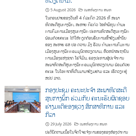
ຫວຽດນາມ.
5 August 2026
ເພສຫ້ອງການ ສພທ
ໃນຕອນບ່າຍຂອງວັນທີ 4 ກໍລະກົດ 2026 ທີ່ ສະພາ
ທິດສະດີສູນກາງພັກ, ສະຫາຍ ກິແກ້ວ ໄຂຄໍາພິທູນ ກໍາມະ
ການກົມການເມືອງສູນກາງພັກ ປະທານທິດສະດີສູນກາງພັກ
ພ້ອມດ້ວຍຄະນະ ໄດ້ໃຫ້ກຽດຕ້ອນຮັບການເຂົ້າຢ້ຽມຂໍ່ານັບ
ຂອງ ສະຫາຍ ຮສ ປອ ດວານ ມິງ ຮັວນ ກຳມະການກົມການ
ເມືອງສູນກາງພັກກອມມູນິດຫວຽດນາມ, ຫົວຫນ້າສະຖາບັນ
ການເມືອງແຫ່ງຊາດ ໂຮ່ຈິມິນ, ຮອງປະທານຜູ້ປະຈໍາການ
ສະພາທິດສະດີສູນກາງພັກກອມມູນິດຫວຽດນາມ ພ້ອມດ້ວຍ
ຄະນະ ໃນໂອກາດທີ່ເດີນມາມາຢ້ຽມຢາມ ແລະ ເຮັດວຽກຢູ່
ສປປ ລາວ.
ກອງປະຊຸມ ຄະນະປະຈໍາ ສະພາທິດສະດີ
ສູນກາງພັກ ຮ່ວມກັບ ຄະນະຮັບຜິດຊອບ
ຮ່າງມະຕິຂອງຊວງ ສຶກສາທິການ ແລະ
ກິລາ
29 July 2026
ເພສຫ້ອງການ ສພທ
ປະຕິບັດຕາມເນື້ອໃນຈິດໃຈແຈ້ງການຂອງຂອງຫ້ອງວ່າການ