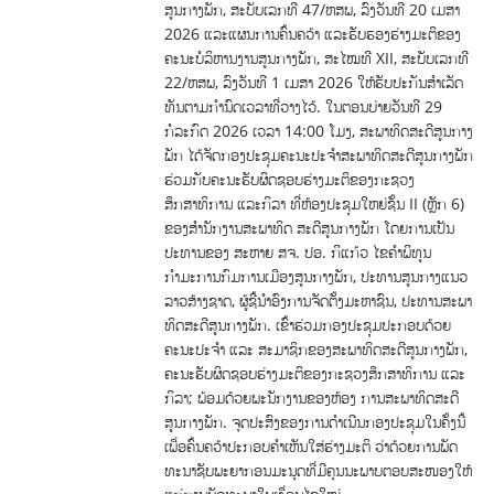
ສູນກາງພັກ, ສະບັບເລກທີ 47/ຫສພ, ລົງວັນທີ 20 ເມສາ
2026 ແລະແຜນການຄົ້ນຄວ້າ ແລະຮັບຮອງຮ່າງມະຕິຂອງ
ຄະນະບໍລິຫານງານສູນກາງພັກ, ສະໄໝທີ XII, ສະບັບເລກທີ
22/ຫສພ, ລົງວັນທີ 1 ເມສາ 2026 ໃຫ້ຮັບປະກັນສໍາເລັດ
ທັນຕາມກໍານົດເວລາທີ່ວາງໄວ້. ໃນຕອນບ່າຍວັນທີ 29
ກໍລະກົດ 2026 ເວລາ 14:00 ໂມງ, ສະພາທິດສະດີສູນກາງ
ພັກ ໄດ້ຈັດກອງປະຊຸມຄະນະປະຈໍາສະພາທິດສະດີສູນກາງພັກ
ຮ່ວມກັບຄະນະຮັບຜິດຊອບຮ່າງມະຕິຂອງກະຊວງ
ສຶກສາທິການ ແລະກິລາ ທີ່ຫ້ອງປະຊຸມໃຫຍ່ຊັ້ນ II (ຫຼັກ 6)
ຂອງສໍານັກງານສະພາທິດ ສະດີສູນກາງພັກ ໂດຍການເປັນ
ປະທານຂອງ ສະຫາຍ ສຈ. ປອ. ກິແກ້ວ ໄຂຄໍາພິທູນ
ກຳມະການກົມການເມືອງສູນກາງພັກ, ປະທານສູນກາງແນວ
ລາວສ້າງຊາດ, ຜູ້ຊີ້ນໍາອົງການຈັດຕັ້ງມະຫາຊົນ, ປະທານສະພາ
ທິດສະດີສູນກາງພັກ. ເຂົ້າຮ່ວມກອງປະຊຸມປະກອບດ້ວຍ
ຄະນະປະຈໍາ ແລະ ສະມາຊິກຂອງສະພາທິດສະດີສູນກາງພັກ,
ຄະນະຮັບຜິດຊອບຮ່າງມະຕິຂອງກະຊວງສຶກສາທິການ ແລະ
ກິລາ; ພ້ອມດ້ວຍພະນັກງານຂອງຫ້ອງ ການສະພາທິດສະດີ
ສູນກາງພັກ. ຈຸດປະສົງຂອງການດໍາເນີນກອງປະຊຸມໃນຄັ້ງນີ້
ເພື່ອຄົ້ນຄວ້າປະກອບຄໍາເຫັນໃສ່ຮ່າງມະຕິ ວ່າດ້ວຍການພັດ
ທະນາຊັບພະຍາກອນມະນຸດທີ່ມີຄຸນນະພາບຕອບສະໜອງໃຫ້