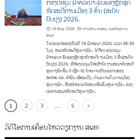
ກອງປະຊຸມ ພິຈາລະນາ-ຮັບຮອງຫຼັກສູດ
ທິດສະດີການເມືອງ 3 ຂັ້ນ (ສະບັບ
ປັບປຸງ) 2026.
18 May 2026
ຂ່າວສານ ຄອສພ
,
ເພສຫ້ອງການ
ສພທ
ໃນຕອນບ່າຍຂອງວັນທີ 18 ພຶດສະພາ 2026, ເວລາ 08:30
ໂມງ, ສະພາທິດສະດີສູນກາງພັກ, ໄດ້ຈັດກອງປະຊຸມ
ພິຈາລະນາ-ຮັບຮອງຫຼັກສູດທິດສະດີການເມືອງ 3 ຂັ້ນ(ສະບັບ
ປັບປຸງ) 2026; ທີ່ຫ້ອງປະຊຸມໃຫຍ່ສໍໍານັກງານສະພາທິດສະດີ
ສູນກາງພັກຊັ້ນ II (ຫຼັກ 6) ໂດຍການເປັນປະທານຂອງ
ສະຫາຍ ປອ. ຄໍາພັນ ເຜີຍຍະວົງ, ກໍາມະການກົມການເມືອງ
ສູນກາງພັກ, ຫົວໜ້າຄະນະໂຄສະນາອົບຮົມສູນກາງພັກ, ຮອງ
ປະທານສະພາທິດສະດີສູນກາງພັກ.
2
3
6
1
…
ວິດີໂອການເຄື່ອນໄຫວວຽກງານ ສພທ