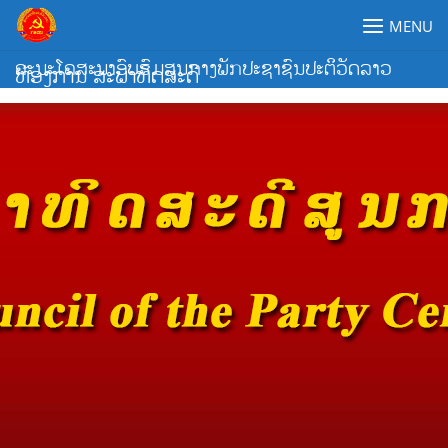
Skip
MENU
to
content
ຄະນະໂຄສະນາອົບຮົມສູນກາງພັກປະຊາຊົນປະຕິວັດລາວ
ຫ້ອງການ ສະພາທິດສະດີ