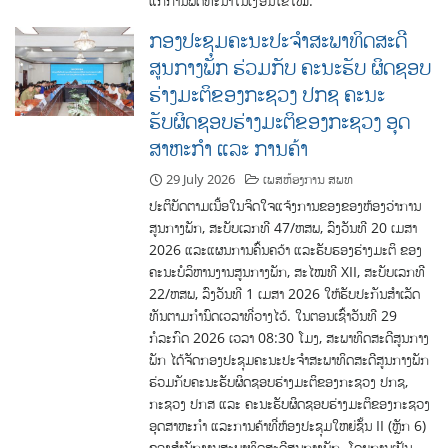
ແກ່ການພັດທະນາໃນເງື່ອນໄຂໃໝ່.
ກອງປະຊຸມຄະນະປະຈໍາສະພາທິດສະດີ
ສູນກາງພັກ ຮ່ວມກັບ ຄະນະຮັບ ຜິດຊອບ
ຮ່າງມະຕິຂອງກະຊວງ ປກຊ ຄະນະ
ຮັບຜິດຊອບຮ່າງມະຕິຂອງກະຊວງ ອຸດ
ສາຫະກໍາ ແລະ ການຄ້າ
29 July 2026
ເພສຫ້ອງການ ສພທ
ປະຕິບັດຕາມເນື້ອໃນຈິດໃຈແຈ້ງການຂອງຂອງຫ້ອງວ່າການ
ສູນກາງພັກ, ສະບັບເລກທີ 47/ຫສພ, ລົງວັນທີ 20 ເມສາ
2026 ແລະແຜນການຄົ້ນຄວ້າ ແລະຮັບຮອງຮ່າງມະຕິ ຂອງ
ຄະນະບໍລິຫານງານສູນກາງພັກ, ສະໄໝທີ XII, ສະບັບເລກທີ
22/ຫສພ, ລົງວັນທີ 1 ເມສາ 2026 ໃຫ້ຮັບປະກັນສໍາເລັດ
ທັນຕາມກໍານົດເວລາທີ່ວາງໄວ້. ໃນຕອນເຊົ້າວັນທີ 29
ກໍລະກົດ 2026 ເວລາ 08:30 ໂມງ, ສະພາທິດສະດີສູນກາງ
ພັກ ໄດ້ຈັດກອງປະຊຸມຄະນະປະຈໍາສະພາທິດສະດີສູນກາງພັກ
ຮ່ວມກັບຄະນະຮັບຜິດຊອບຮ່າງມະຕິຂອງກະຊວງ ປກຊ,
ກະຊວງ ປກສ ແລະ ຄະນະຮັບຜິດຊອບຮ່າງມະຕິຂອງກະຊວງ
ອຸດສາຫະກໍາ ແລະການຄ້າທີ່ຫ້ອງປະຊຸມໃຫຍ່ຊັ້ນ II (ຫຼັກ 6)
ຂອງສໍານັກງານສະພາທິດສະດີສູນກາງພັກ. ໂດຍການເປັນ