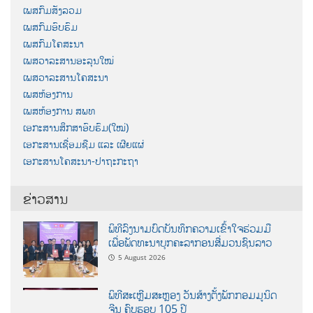
ເພສກົມສັງລວມ
ເພສກົມອົບຮົມ
ເພສກົມໂຄສະນາ
ເພສວາລະສານອະລຸນໃໝ່
ເພສວາລະສານໂຄສະນາ
ເພສຫ້ອງການ
ເພສຫ້ອງການ ສພທ
ເອກະສານສຶກສາອົບຮົມ(ໃໝ່)
ເອກະສານເຊື່ອມຊືມ ແລະ ເຜີຍແຜ່
ເອກະສານໂຄສະນາ-ປາຖະກະຖາ
ຂ່າວສານ
ພິທີລົງນາມບົດບັນທຶກຄວາມເຂົ້າໃຈຮ່ວມມື
ເພື່ອພັດທະນາບຸກຄະລາກອນສື່ມວນຊົນລາວ
5 August 2026
ພິທີສະເຫຼີມສະຫຼອງ ວັນສ້າງຕັ້ງພັກກອມມູນິດ
ຈີນ ຄົບຮອບ 105 ປີ