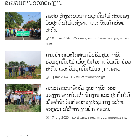
ຂະບວນການອອກແຮງງານ
ຄອສພ ສ້າງຂະບວນການປູກຕົ້ນໄມ້ ສະຫລອງ
ວັນປູກຕົ້ນໄມ້ແຫ່ງຊາດ ແລະ ວັນເດັກນ້ອຍ
ສາກົນ
10 June 2026
news
,
ຂະບວນການອອກແຮງງານ
,
ຂ່າວສານ
ຄອສພ
ການນໍາ ຄະນະໂຄສະນາອົບຮົມສູນກາງພັກ
ຮ່ວມປູກຕົ້ນໄມ້ ເນື່ອງໃນໂອກາດວັນເດັກນ້ອຍ
ສາກົນ ແລະ ວັນປູກຕົ້ນໄມ້ແຫ່ງຊາດລາວ
1 June 2024
ຂະບວນການອອກແຮງງານ
ຄະນະໂຄສະນາອົບຮົມສູນກາງພັກ ອອກ
ແຮງງານອານາໄມສໍາ ນັກງານ ແລະ ປູກຕົ້ນໄມ້
ເພື່ອຂໍ່ານັບຮັບຕ້ອນກອງປະຊຸມກາງ ສະໄໝ
ຂອງຄະນະບໍລິຫານງານພັກ ຄອສພ.
17 July 2023
ຂ່າວສານ ຄອສພ
,
ຂະບວນການອອກແຮງງານ