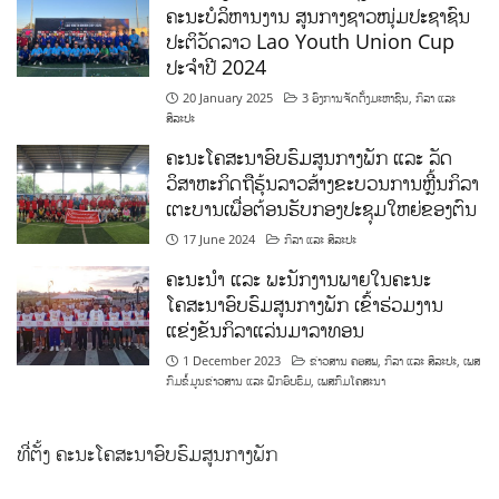
ຄະນະບໍລິຫານງານ ສູນກາງຊາວໜຸ່ມປະຊາຊົນ
ປະຕິວັດລາວ Lao Youth Union Cup
ປະຈຳປີ 2024
20 January 2025
3 ອົງການຈັດຕັ້ງມະຫາຊົນ
,
ກິລາ ແລະ
ສິລະປະ
ຄະນະໂຄສະນາອົບຮົມສູນກາງພັກ ແລະ ລັດ
ວິສາຫະກິດຖືຮຸ້ນລາວສ້າງຂະບວນການຫຼີ້ນກິລາ
ເຕະບານເພື່ອຕ້ອນຮັບກອງປະຊຸມໃຫຍ່ຂອງຕົນ
17 June 2024
ກິລາ ແລະ ສິລະປະ
ຄະນະນຳ ແລະ ພະນັກງານພາຍໃນຄະນະ
ໂຄສະນາອົບຮົມສູນກາງພັກ ເຂົ້າຮ່ວມງານ
ແຂ່ງຂັນກິລາແລ່ນມາລາທອນ
1 December 2023
ຂ່າວສານ ຄອສພ
,
ກິລາ ແລະ ສິລະປະ
,
ເພສ
ກົມຂໍ້ມູນຂ່າວສານ ແລະ ຝຶກອົບຮົມ
,
ເພສກົມໂຄສະນາ
ທີ່ຕັ້ງ ຄະນະໂຄສະນາອົບຮົມສູນກາງພັກ