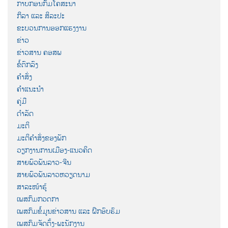
ກາບກອນກົມໂຄສະນາ
ກິລາ ແລະ ສິລະປະ
ຂະບວນການອອກແຮງງານ
ຂ່າວ
ຂ່າວສານ ຄອສພ
ຂໍ້ຕົກລົງ
ຄຳສັ່ງ
ຄຳແນະນຳ
ຄູ່ມື
ດຳລັດ
ມະຕິ
ມະຕິຄຳສັ່ງຂອງພັກ
ວຽກງານການເມືອງ-ແນວຄິດ
ສາຍພົວພັນລາວ-ຈີນ
ສາຍພົວພັນລາວຫວຽດນາມ
ສາລະໜ້າຮູ້
ເພສກົມກວດກາ
ເພສກົມຂໍ້ມູນຂ່າວສານ ແລະ ຝຶກອົບຮົມ
ເພສກົມຈັດຕັ້ງ-ພະນັກງານ