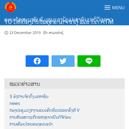
Skip
MENU
to
content
ຄະນະໂຄສະນາອົບຮົມສູນກາງພັກປະຊາຊົນປະຕິວັດລາວ
10 ວິທີປ້ອງກັນໄພຄຸກຄາມຈາກຕູ້ ແລະ ບັດ ATM
23 December 2019
ສາລະໜ້າຮູ້
ໝວດຂ່າວສານ
3 ອົງການຈັດຕັ້ງມະຫາຊົນ
news
ກອງປະຊຸມວຽກງານແນວຄິດທົ່ວປະເທດຄັ້ງທີ V
ການຫັນເສດຖະກິດແຫ່ງຊາດເປັນດີຈີຕ໋ອນ
ການເຄື່ອນໄຫວຂອງຄະນະນຳ