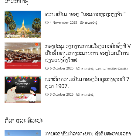
ສາລະໜ້າຮູ້
ຄວາມເປັນມາຂອງ “ພຣະທາດຫຼວງວຽງຈັນ”
4 November 2025
ສາລະໜ້າຮູ້
ກອງປະຊຸມວຽກງານການເມືອງແນວຄິດຄັ້ງທີ V
ເປີດຂຶ້ນທ່າມກາງສະພາບການຂອງໂລກມີການ
ປ່ຽນແປງຄັ້ງໃຫຍ່
6 October 2025
ສາລະໜ້າຮູ້
,
ວຽກງານການເມືອງ-ແນວຄິດ
ປະຫວັດຄວາມເປັນມາຂອງວັນຄູແຫ່ງຊາດທີ 7
ຕຸລາ 1907.
3 October 2025
ສາລະໜ້າຮູ້
ກິລາ ແລະ ສິລະປະ
ການແຂ່ງຂັນກິລາເຕະບານ ຊິງຂັນສະຫາຍເລຂາ