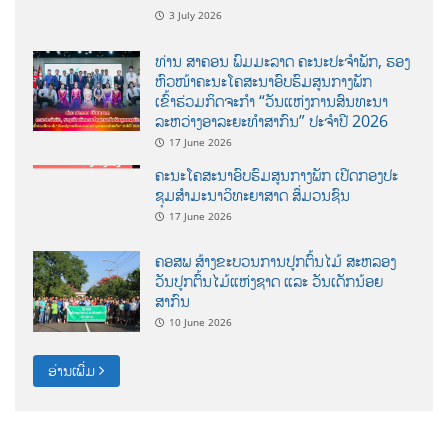
3 July 2026
ທ່ານ ສາຄອນ ພົມມະລາດ ຄະນະປະຈໍາພັກ, ຮອງ
ຫົວໜ້າຄະນະໂຄສະນາອົບຮົມສູນກາງພັກ
ເຂົ້າຮ່ວມກິດຈະກຳ “ວັນແຫ່ງການສົນທະນາ
ລະຫວ່າງອາລະຍະທຳສາກົນ” ປະຈຳປີ 2026
17 June 2026
ຄະນະໂຄສະນາອົບຮົມສູນກາງພັກ ເປີດກອງປະ
ຊຸມສຳມະນາວິທະຍາສາດ ສຶ່ມວນຊົນ
17 June 2026
ຄອສພ ສ້າງຂະບວນການປູກຕົ້ນໄມ້ ສະຫລອງ
ວັນປູກຕົ້ນໄມ້ແຫ່ງຊາດ ແລະ ວັນເດັກນ້ອຍ
ສາກົນ
10 June 2026
ອ່ານເພີ່ມ