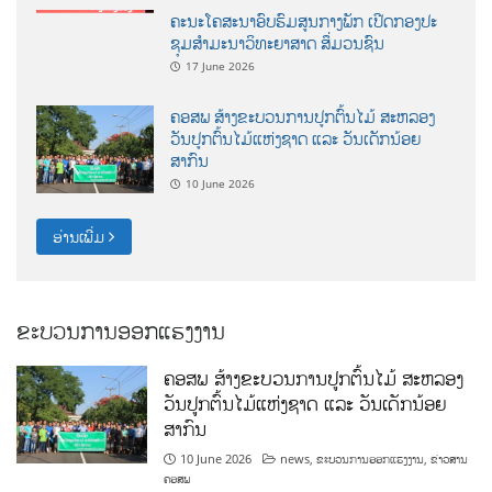
ຄະນະໂຄສະນາອົບຮົມສູນກາງພັກ ເປີດກອງປະ
ຊຸມສຳມະນາວິທະຍາສາດ ສຶ່ມວນຊົນ
17 June 2026
ຄອສພ ສ້າງຂະບວນການປູກຕົ້ນໄມ້ ສະຫລອງ
ວັນປູກຕົ້ນໄມ້ແຫ່ງຊາດ ແລະ ວັນເດັກນ້ອຍ
ສາກົນ
10 June 2026
ອ່ານເພີ່ມ
ຂະບວນການອອກແຮງງານ
ຄອສພ ສ້າງຂະບວນການປູກຕົ້ນໄມ້ ສະຫລອງ
ວັນປູກຕົ້ນໄມ້ແຫ່ງຊາດ ແລະ ວັນເດັກນ້ອຍ
ສາກົນ
10 June 2026
news
,
ຂະບວນການອອກແຮງງານ
,
ຂ່າວສານ
ຄອສພ