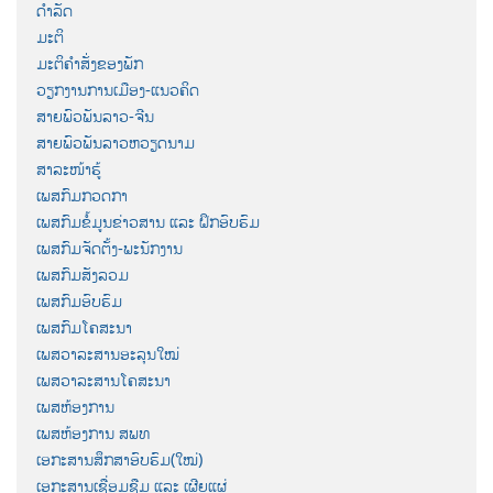
ດຳລັດ
ມະຕິ
ມະຕິຄຳສັ່ງຂອງພັກ
ວຽກງານການເມືອງ-ແນວຄິດ
ສາຍພົວພັນລາວ-ຈີນ
ສາຍພົວພັນລາວຫວຽດນາມ
ສາລະໜ້າຮູ້
ເພສກົມກວດກາ
ເພສກົມຂໍ້ມູນຂ່າວສານ ແລະ ຝຶກອົບຮົມ
ເພສກົມຈັດຕັ້ງ-ພະນັກງານ
ເພສກົມສັງລວມ
ເພສກົມອົບຮົມ
ເພສກົມໂຄສະນາ
ເພສວາລະສານອະລຸນໃໝ່
ເພສວາລະສານໂຄສະນາ
ເພສຫ້ອງການ
ເພສຫ້ອງການ ສພທ
ເອກະສານສຶກສາອົບຮົມ(ໃໝ່)
ເອກະສານເຊື່ອມຊືມ ແລະ ເຜີຍແຜ່