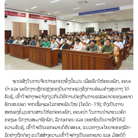
ຈຸດປະສົງໃນການຈັດປາຖະກະຖາຄັ້ງນີ້ແມ່ນ ເພື່ອເຮັດໃຫ້ຄະນະພັກ, ຄະນະ
ນໍາ ແລະ ພະນັກງານຫຼັກແຫຼ່ງຂອງບັນດາກະຊວງອົງການອ້ອມຂ້າງສູນກາງ ໄດ້
ຮັບຮູ້, ເຂົ້າໃຈຢ່າງຈະແຈ້ງກ່ຽວກັບວິທີການປ້ອງກັນການແຜ່ລະບາດຂອງພະຍາດ
ອັກເສບປອດ ຈາກເຊື້ອຈຸລະໂລກສາຍພັນໃໝ່ (ໂຄວິດ -19); ທັງເປັນການ
ສະໜອງຂໍ້ມູນຂ່າວສານໃຫ້ແກ່ຄະນະພັກ, ຄະນະນໍາ ໃນການນໍາພາແນວຄິດ
ຂອງພະ ນັກງານສະມາຊິກພັກ, ລັດຖະກອນ ແລະ ປະຊາຊົນບັນດາເຜົ່າໃຫ້ມີ
ຄວາມຮັບຮູ້, ເຂົ້າໃຈເປັນເອກະພາບຕໍ່ທັດສະນະ, ແນວທາງນະໂຍບາຍຂອງພັກ-
ລັດຢ່າງຖືກຕ້ອງ ແນ່ໃສ່ສ້າງຄວາມເຂົ້າໃຈຢ່າງເປັນເອກະພາບ ແລະ ມີສະຕິຕໍ່