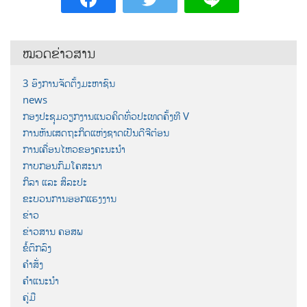
ໝວດຂ່າວສານ
3 ອົງການຈັດຕັ້ງມະຫາຊົນ
news
ກອງປະຊຸມວຽກງານແນວຄິດທົ່ວປະເທດຄັ້ງທີ V
ການຫັນເສດຖະກິດແຫ່ງຊາດເປັນດີຈີຕ໋ອນ
ການເຄື່ອນໄຫວຂອງຄະນະນຳ
ກາບກອນກົມໂຄສະນາ
ກິລາ ແລະ ສິລະປະ
ຂະບວນການອອກແຮງງານ
ຂ່າວ
ຂ່າວສານ ຄອສພ
ຂໍ້ຕົກລົງ
ຄຳສັ່ງ
ຄຳແນະນຳ
ຄູ່ມື