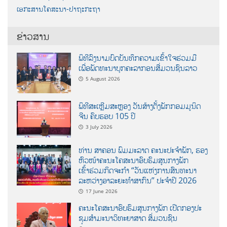
ເອກະສານໂຄສະນາ-ປາຖະກະຖາ
ຂ່າວສານ
ພິທີລົງນາມບົດບັນທຶກຄວາມເຂົ້າໃຈຮ່ວມມື
ເພື່ອພັດທະນາບຸກຄະລາກອນສື່ມວນຊົນລາວ
5 August 2026
ພິທີສະເຫຼີມສະຫຼອງ ວັນສ້າງຕັ້ງພັກກອມມູນິດ
ຈີນ ຄົບຮອບ 105 ປີ
3 July 2026
ທ່ານ ສາຄອນ ພົມມະລາດ ຄະນະປະຈໍາພັກ, ຮອງ
ຫົວໜ້າຄະນະໂຄສະນາອົບຮົມສູນກາງພັກ
ເຂົ້າຮ່ວມກິດຈະກຳ “ວັນແຫ່ງການສົນທະນາ
ລະຫວ່າງອາລະຍະທຳສາກົນ” ປະຈຳປີ 2026
17 June 2026
ຄະນະໂຄສະນາອົບຮົມສູນກາງພັກ ເປີດກອງປະ
ຊຸມສຳມະນາວິທະຍາສາດ ສຶ່ມວນຊົນ