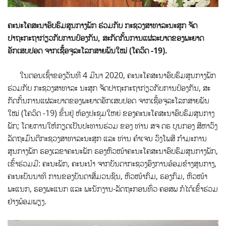
ຄະນະໂຄສະນາອົບຮົມສູນກາງພັກ ຮ່ວມກັບ ກະຊວງສາທາລະນະສຸກ ຈັດ
ປາຖະກະຖາກ່ຽວກັບການປ້ອງກັນ, ສະກັດກັ້ນການແຜ່ລະບາດຂອງພະຍາດ
ອັກເສບປອດ ຈາກເຊື້ອຈຸລະໂລກສາຍພັນໃໝ່ (ໂຄວິດ -19).
ໃນຕອນເຊົ້າຂອງວັນທີ 4 ມີນາ 2020, ຄະນະໂຄສະນາອົບຮົມສູນກາງພັກ
ຮ່ວມກັບ ກະຊວງສາທາລະ ນະສຸກ ຈັດປາຖະກະຖາກ່ຽວກັບການປ້ອງກັນ, ສະ
ກັດກັ້ນການແຜ່ລະບາດຂອງພະຍາດອັກເສບປອດ ຈາກເຊື້ອຈຸລະໂລກສາຍພັນ
ໃໝ່ (ໂຄວິດ -19) ຂຶ້ນຢູ່ ຫ້ອງປະຊຸມໃຫຍ່ ຂອງຄະນະໂຄສະນາອົບຮົມສູນກາງ
ພັກ; ໂດຍການໃຫ້ກຽດເປັນປະທານຮ່ວມ ຂອງ ທ່ານ ສຈ ດຣ ບຸນກອງ ສີຫາວົງ
ລັດຖະມົນຕີກະຊວງສາທາລະນະສຸກ ແລະ ທ່ານ ຄໍາເຈນ ວົງໂພສີ ກໍາມະການ
ສູນກາງພັກ ຮອງເລຂາຄະນະພັກ ຮອງຫົວໜ້າຄະນະໂຄສະນາອົບຮົມສູນກາງພັກ,
ເຂົ້າຮ່ວມມີ: ຄະນະພັກ, ຄະນະນໍາ ຈາກບັນດາກະຊວງອົງການອ້ອມຂ້າງສູນກາງ,
ຄະນະບັນນາທິ ການຂອງບັນດາສື່ມວນຊົນ, ຫົວໜ້າກົມ, ຮອງກົມ, ຫົວໜ້າ
ພະແນກ, ຮອງພະແນກ ແລະ ພະນັກງານ-ລັດຖະກອນທົ່ວ ຄອສພ ກໍໄດ້ເຂົ້າຮ່ວມ
ຢ່າງພ້ອມພຽງ.