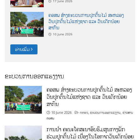
17 June 2026
ຄອສພ ສ້າງຂະບວນການປູກຕົ້ນໄມ້ ສະຫລອງ
ວັນປູກຕົ້ນໄມ້ແຫ່ງຊາດ ແລະ ວັນເດັກນ້ອຍ
ສາກົນ
10 June 2026
ອ່ານເພີ່ມ
ຂະບວນການອອກແຮງງານ
ຄອສພ ສ້າງຂະບວນການປູກຕົ້ນໄມ້ ສະຫລອງ
ວັນປູກຕົ້ນໄມ້ແຫ່ງຊາດ ແລະ ວັນເດັກນ້ອຍ
ສາກົນ
10 June 2026
news
,
ຂະບວນການອອກແຮງງານ
,
ຂ່າວສານ
ຄອສພ
ການນໍາ ຄະນະໂຄສະນາອົບຮົມສູນກາງພັກ
ຮ່ວມປູກຕົ້ນໄມ້ ເນື່ອງໃນໂອກາດວັນເດັກນ້ອຍ