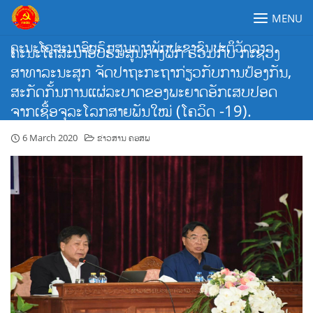
Skip
MENU
to
content
ຄະນະໂຄສະນາອົບຮົມສູນກາງພັກປະຊາຊົນປະຕິວັດລາວ
ຄະນະໂຄສະນາອົບຮົມສູນກາງພັກ ຮ່ວມກັບ ກະຊວງ
ສາທາລະນະສຸກ ຈັດປາຖະກະຖາກ່ຽວກັບການປ້ອງກັນ,
ສະກັດກັ້ນການແຜ່ລະບາດຂອງພະຍາດອັກເສບປອດ
ຈາກເຊື້ອຈຸລະໂລກສາຍພັນໃໝ່ (ໂຄວິດ -19).
6 March 2020
ຂ່າວສານ ຄອສພ