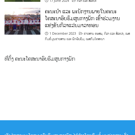
17 June 2024
ກິລາ ແລະ ສິລະປະ
ຄະນະນຳ ແລະ ພະນັກງານພາຍໃນຄະນະ
ໂຄສະນາອົບຮົມສູນກາງພັກ ເຂົ້າຮ່ວມງານ
ແຂ່ງຂັນກິລາແລ່ນມາລາທອນ
1 December 2023
ຂ່າວສານ ຄອສພ
,
ກິລາ ແລະ ສິລະປະ
,
ເພສ
ກົມຂໍ້ມູນຂ່າວສານ ແລະ ຝຶກອົບຮົມ
,
ເພສກົມໂຄສະນາ
ທີ່ຕັ້ງ ຄະນະໂຄສະນາອົບຮົມສູນກາງພັກ