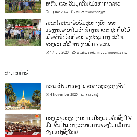
ສາກົນ ແລະ ວັນປູກຕົ້ນໄມ້ແຫ່ງຊາດລາວ
1 June 2024
ຂະບວນການອອກແຮງງານ
ຄະນະໂຄສະນາອົບຮົມສູນກາງພັກ ອອກ
ແຮງງານອານາໄມສໍາ ນັກງານ ແລະ ປູກຕົ້ນໄມ້
ເພື່ອຂໍ່ານັບຮັບຕ້ອນກອງປະຊຸມກາງ ສະໄໝ
ຂອງຄະນະບໍລິຫານງານພັກ ຄອສພ.
17 July 2023
ຂ່າວສານ ຄອສພ
,
ຂະບວນການອອກແຮງງານ
ສາລະໜ້າຮູ້
ຄວາມເປັນມາຂອງ “ພຣະທາດຫຼວງວຽງຈັນ”
4 November 2025
ສາລະໜ້າຮູ້
ກອງປະຊຸມວຽກງານການເມືອງແນວຄິດຄັ້ງທີ V
ເປີດຂຶ້ນທ່າມກາງສະພາບການຂອງໂລກມີການ
ປ່ຽນແປງຄັ້ງໃຫຍ່