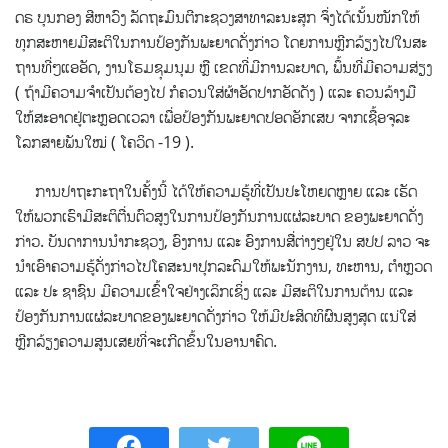
ດຣ ບຸນກອງ ສີຫາວົງ ລັດຖະມົນຕີກະຊວງສາທາລະນະສຸກ ຈຶ່ງໄດ້ເນັ້ນໜັກໃຫ້
ທຸກສະຫາຍມີສະຕິໃນການປ້ອງກັນພະຍາດດັ່ງກ່າວ ໂດຍການຫຼີກລ້ຽງໄປໃນສະ
ຖານທີ່ໆແອອັດ, ງານໂຮມຊຸມນຸມ ຫຼື ເຂດທີ່ມີການລະບາດ, ພຶ້ນທີ່ມີຄວາມສ່ຽງ
( ຖ້າມີຄວາມຈໍາເປັນຕ້ອງໄປ ກໍຄວນໃສ່ຜ້າອັດປາກອັດດັງ ) ແລະ ຄວນລ້າງມື
ໃຫ້ສະອາດຢູ່ຕະຫຼອດເວລາ ເພື່ອປ້ອງກັນພະຍາດປອດອັກເສບ ຈາກເຊື້ອຈຸລະ
ໂລກສາຍພັນໃໝ່ ( ໂຄວິດ -19 ).
ການປາຖະກະຖາໃນຄັ້ງນີ້ ໄດ້ໃຫ້ຄວາມຮູ້ທີ່ເປັນປະໂຫຍດຫຼາຍ ແລະ ເຮັດ
ໃຫ້ພວກເຮົາມີສະຕິຕື່ນຕົວສູງໃນການປ້ອງກັນການແຜ່ລະບາດ ຂອງພະຍາດດັ່ງ
ກ່າວ. ບັນດາການນໍາກະຊວງ, ອົງການ ແລະ ອົງການສື່ຕ່າງໆຢູ່ໃນ ສປປ ລາວ ຈະ
ນໍາເອົາຄວາມຮູ້ດັ່ງກ່າວໄປໂຄສະນາປຸກລະດົມໃຫ້ພະນັກງານ, ທະຫານ, ຕໍາຫຼວດ
ແລະ ປະ ຊາຊົນ ມີຄວາມເຂົ້າໃຈຢ່າງເລິກເຊິ່ງ ແລະ ມີສະຕິໃນການຕ້ານ ແລະ
ປ້ອງກັນການແຜ່ລະບາດຂອງພະຍາດດັ່ງກ່າວ ໃຫ້ມີປະສິດທິຜົນສູງສຸດ ແນ່ໃສ່
ຫຼີກລ້ຽງຄວາມສູນເສຍທີ່ຈະເກີດຂຶ້ນໃນອານາຄົດ.