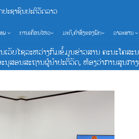
ກປະຊາຊົນປະຕິວັດລາວ
ອສພ
ການເຄື່ອນໄຫວ
ມະຕິ,ຄຳສັ່ງຂອງພັກ
ວາລະສານ
ນເວັບໄຊລະຫວ່າງກົມຂໍ້ມູນຂ່າວສານ ຄະນະໂຄສະນາ
ະນຸສອນສະຖານຜູ້ນຳປະຕິວັດ, ຫ້ອງວ່າການສູນກາງ