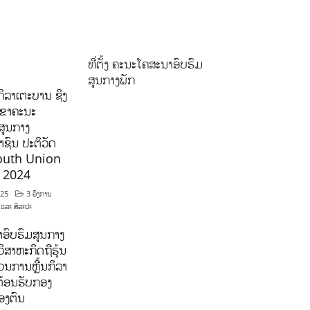
ທີ່ຕັ້ງ ຄະນະໂຄສະນາອົບຮົມ
ສູນກາງພັກ
ິລາເຕະບານ ຊິງ
ລຂາຄະນະ
ສູນກາງ
ຊົນ ປະຕິວັດ
outh Union
ີ 2024
025
3 ອົງການ
 ແລະ ສິລະປະ
ອົບຮົມສູນກາງ
ິສາຫະກິດຖືຮຸ້ນ
ນການຫຼີ້ນກິລາ
ຕ້ອນຮັບກອງ
ອງຕົນ