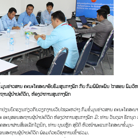
້ມູນຂ່າວສານ ຄະນະໂຄສະນາອົບຮົມສູນກາງພັກ ກັບ ກົມພິພິທະພັນ ໄກສອນ ພົມວິ
ານຜູ້ນຳປະຕິວັດ, ຫ້ອງວ່າການສູນກາງພັກ
ປ່ຽນບົດຮຽນກ່ຽວກັບວຽກງານເວັບໄຊລະຫວ່າງ ກົມຂໍ້ມູນຂ່າວສານ ຄະນະໂຄສະນາ
 ອະນຸສອນສະຖານຜຸ້ນຳປະຕິວັດ ຫ້ອງວ່າການສູນກາງພັກ ມີ: ທ່ານ ວັນຕຸລາ ຣັກນຸດ ວ
ນາຜ່ານສື່ເອເລັກໂຕຼນິກ, ທ່ານ ບຸນເຫຼັກ ສຸປີດີ ຫົວໜ້າພະແນກໂຄສະນາຂໍ້ມູນ-
ນສະຖານຜຸ້ນຳປະຕິວັດ ພ້ອມດ້ວຍວິຊາການເຂົ້າຮ່ວມ.