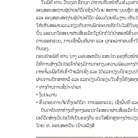
ໃນພິທີ ທ່ານ ວັນຕຸລາ ຣັກນຸດ ວ່າການຫົວໜ້າກົມຂໍ້ມູນຂ່
ອະນຸສອນສະຖານຜຸ້ນຳປະຕິວັດເຊິ່ງນຳໂດຍ ສະຫາຍ ບຸນເຫຼັກ 
ແລະ ອະນຸສອນສະຖານຜຸ້ນຳປະຕິວັດ ພ້ອມດ້ວຍທີມງານ ເຫັນ
ໃຫ້ເຫັນສະພາບລວມກ່ຽວກັບການພັດທະນາເທັກໂນໂລຢີໃນຍຸ
ນັ້ນ ພະແນກໂຄສະນາຜ່ານສື່ເອເລັກໂຕຼນິກກໍໄດ້ນຳສະເໜີຂັ້ນ
ການອອກແບບ, ການເຊົ່າພື້ນທີ່ຝາກ ແລະ ບຸກຄະລາກອນເຂົ້າໃ
ຕົນເອງ.
ຕອນທ້າຍພິທີ ທ່ານ ນາງ ມອນສະຫວັນ ແສນໄຕ ຮອງຫົວໜ້າກ
ວິທີການສ້າງເວັບໄຊເຮົາຕ້ອງມີການກະກຽມຄວາມພ້ອມທາງດ
ເຈາະຈິ້ມເພື່ອໃຫ້ເຂົ້າໃຈເລີກເຊິ່ງ ແລະ ໄດ້ແລກປ່ຽນບົດຮ
ຜ່ານການປຶກສາຫາລື ແລະ ແລກປ່ຽນບົດຮຽນໃນຄັ້ງນີ້ທັງສອງຝ່
• ທາງດ້ານການຊີ້ນຳ-ນຳພາ
• ງົບປະມານ
• ຂັ້ນຕອນການຈັດຕັ້ງປະຕິບັດ: ການອອກແບບ, ເຊົ່າພື້ນທີ່
ບັນດາບັນຫາຂ້າງເທີງທາງພະແນກໂຄສະນາຜ່ານສື່ເອເລັກໂຕຣ
ປະຕິວັດສ້າງເວັບໄຊໃຫ້ເປັນຂອງຕົນ ແນ່ໃສ່ຍົກສູງທາງດ້ານ
ໂດຍ: ທ. ຄອນສະຫວັນ ເນົາວະລັງສີ