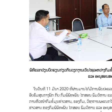
ພິທີແລກປ່ຽນບົດຮຽນກ່ຽວກັບວຽກງານເວັບໄຊລະຫວ່າງກົມຂໍ
ແລະ ອະນຸສອນສະຖ
ໃນວັນທີ 11 ມີນາ 2020 ທີ່ຜ່ານມານໄດ້ມີການພົບປະແລກ
ອົບຮົມສູນກາງພັກ ກັບ ກົມພິພິທະພັນ ໄກສອນ ພົມວິຫານ ແລະ
ການຫົວໜ້າກົມຂໍ້ມູນຂ່າວສານ, ຮອງກົມ, ວິຊາການພະແນກໂຄສະ
ຂ່າວສານ ຂອງກົມພິພິທະພັນ ໄກສອນ ພົມວິຫານ ແລະ ອະນຸສອ