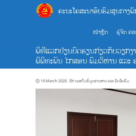
Skip
ຄະນະໂຄສະນາອົບຮົມສູນກາງພັ
to
content
ໜ້າຫຼັກ
ຮູ້ຈັກ ຄ
ພິທີແລກປ່ຽນບົດຮຽນກ່ຽວກັບວຽກງາ
ພິພິທະພັນ ໄກສອນ ພົມວິຫານ ແລະ ອ
19 March 2020
ເພສກົມຂໍ້ມູນຂ່າວສານ ແລະ ຝຶກອົບຮົມ