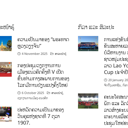
ະໜ້າຮູ້
ກິລາ ແລະ ສິລະປະ
ຄວາມເປັນມາຂອງ “ພຣະທາດ
ການແຂ່ງຂັນກ
ຫຼວງວຽງຈັນ”
ຂັນສະຫາຍເ
ບໍລິຫານງານ 
4 November 2025
ສາລະໜ້າຮູ້
ຊາວໜຸ່ມປະຊາ
ກອງປະຊຸມວຽກງານການ
ລາວ Lao Y
ເມືອງແນວຄິດຄັ້ງທີ V ເປີດ
Cup ປະຈຳປ
ຂຶ້ນທ່າມກາງສະພາບການຂອງ
20 January 2
ໂລກມີການປ່ຽນແປງຄັ້ງໃຫຍ່
ຈັດຕັ້ງມະຫາຊົນ
,
ກິລາ
6 October 2025
ສາລະໜ້າຮູ້
,
ຄະນະໂຄສະນາ
ວຽກງານການເມືອງ-ແນວຄິດ
ພັກ ແລະ ລັດວ
ປະຫວັດຄວາມເປັນມາຂອງ
ລາວສ້າງຂະບວ
ວັນຄູແຫ່ງຊາດທີ 7 ຕຸລາ
ເຕະບານເພື່ອ
1907.
ປະຊຸມໃຫຍ່ຂ