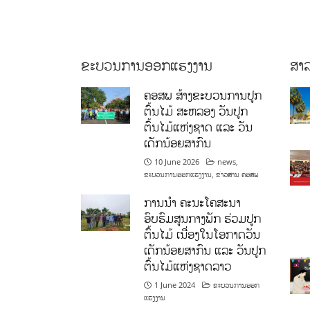
ຂະບວນການອອກແຮງງານ
ສາລ
ຄອສພ ສ້າງຂະບວນການປູກ
ຕົ້ນໄມ້ ສະຫລອງ ວັນປູກ
ຕົ້ນໄມ້ແຫ່ງຊາດ ແລະ ວັນ
ເດັກນ້ອຍສາກົນ
10 June 2026
news
,
ຂະບວນການອອກແຮງງານ
,
ຂ່າວສານ ຄອສພ
ການນໍາ ຄະນະໂຄສະນາ
ອົບຮົມສູນກາງພັກ ຮ່ວມປູກ
ຕົ້ນໄມ້ ເນື່ອງໃນໂອກາດວັນ
ເດັກນ້ອຍສາກົນ ແລະ ວັນປູກ
ຕົ້ນໄມ້ແຫ່ງຊາດລາວ
1 June 2024
ຂະບວນການອອກ
ແຮງງານ