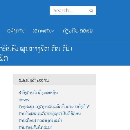
Search
for:
ແຈ້ງການ
ເອກະສານ
ກ່ຽວກັບ ຄອສພ
ອົບຮົມສູນກາງພັກ ກັບ ກົມ
ພັກ
ໝວດຂ່າວສານ
3 ອົງການຈັດຕັ້ງມະຫາຊົນ
news
ກອງປະຊຸມວຽກງານແນວຄິດທົ່ວປະເທດຄັ້ງທີ V
ການຫັນເສດຖະກິດແຫ່ງຊາດເປັນດີຈີຕ໋ອນ
ການເຄື່ອນໄຫວຂອງຄະນະນຳ
ກາບກອນກົມໂຄສະນາ