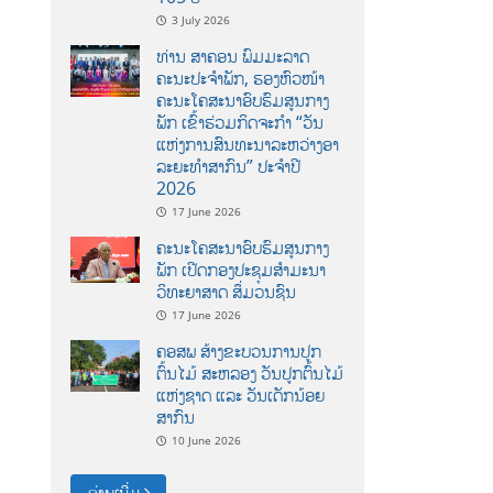
3 July 2026
ທ່ານ ສາຄອນ ພົມມະລາດ
ຄະນະປະຈໍາພັກ, ຮອງຫົວໜ້າ
ຄະນະໂຄສະນາອົບຮົມສູນກາງ
ພັກ ເຂົ້າຮ່ວມກິດຈະກຳ “ວັນ
ແຫ່ງການສົນທະນາລະຫວ່າງອາ
ລະຍະທຳສາກົນ” ປະຈຳປີ
2026
17 June 2026
ຄະນະໂຄສະນາອົບຮົມສູນກາງ
ພັກ ເປີດກອງປະຊຸມສຳມະນາ
ວິທະຍາສາດ ສຶ່ມວນຊົນ
17 June 2026
ຄອສພ ສ້າງຂະບວນການປູກ
ຕົ້ນໄມ້ ສະຫລອງ ວັນປູກຕົ້ນໄມ້
ແຫ່ງຊາດ ແລະ ວັນເດັກນ້ອຍ
ສາກົນ
10 June 2026
ອ່ານເພີ່ມ