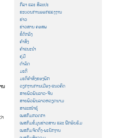
ກິລາ ແລະ ສິລະປະ
ຂະບວນການອອກແຮງງານ
ຂ່າວ
ຂ່າວສານ ຄອສພ
ຂໍ້ຕົກລົງ
ຄຳສັ່ງ
ຄຳແນະນຳ
ຄູ່ມື
ດຳລັດ
ມະຕິ
ມະຕິຄຳສັ່ງຂອງພັກ
ວຽກງານການເມືອງ-ແນວຄິດ
ຫານ
ສາຍພົວພັນລາວ-ຈີນ
ສາຍພົວພັນລາວຫວຽດນາມ
ສາລະໜ້າຮູ້
ເພສກົມກວດກາ
່າ
ເພສກົມຂໍ້ມູນຂ່າວສານ ແລະ ຝຶກອົບຮົມ
ເພສກົມຈັດຕັ້ງ-ພະນັກງານ
ເພສກົມສັງລວມ