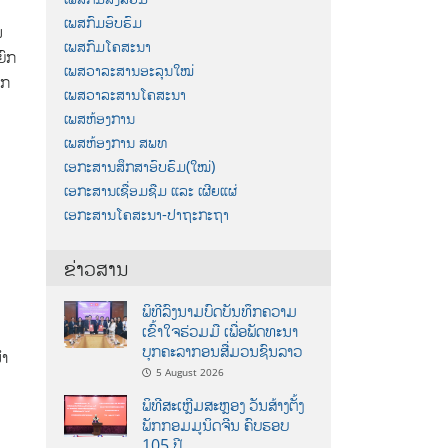
ເພສກົມອົບຮົມ
ນ
ເພສກົມໂຄສະນາ
ຍົກ
ເພສວາລະສານອະລຸນໃໝ່
າກ
ເພສວາລະສານໂຄສະນາ
ເພສຫ້ອງການ
ເພສຫ້ອງການ ສພທ
ເອກະສານສຶກສາອົບຮົມ(ໃໝ່)
ເອກະສານເຊື່ອມຊືມ ແລະ ເຜີຍແຜ່
ເອກະສານໂຄສະນາ-ປາຖະກະຖາ
ຂ່າວສານ
ພິທີລົງນາມບົດບັນທຶກຄວາມ
ເຂົ້າໃຈຮ່ວມມື ເພື່ອພັດທະນາ
ບຸກຄະລາກອນສື່ມວນຊົນລາວ
ນຳ
5 August 2026
ພິທີສະເຫຼີມສະຫຼອງ ວັນສ້າງຕັ້ງ
ພັກກອມມູນິດຈີນ ຄົບຮອບ
105 ປີ