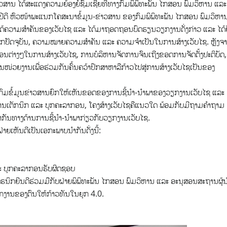
າວສານ ໄດ້ສະແດງຄວາມຍ້ອງຍໍຊົມເຊີຍທີ່ທາງກົມພິພິທະພັນ ໄກສອນ ພົມວິຫານ ແລະ
ສຸປີດີ ຫົວໜ້າພະແນກໂຄສະນາຂໍ້ມູນ-ຂ່າວສານ ຂອງກົມພິພິທະພັນ ໄກສອນ ພົມວິຫາ
ໄດ້ຄວາມສຳຄັນຂອງເວັບໄຊ ແລະ ໄດ້ມາຖອດຖອນບົດຮຽນວຽກງານດັ່ງກ່າວ ແລະ ໄດ້
ກປັດຈຸບັນ, ຄວາມໝາຍຄວາມສຳຄັນ ແລະ ຄວາມຈຳເປັນໃນການສ້າງເວັບໄຊ. ຫຼັງຈ
ຕອນຕ່າງໆໃນການສ້າງເວັບໄຊ, ການບໍລິຫານຈັດການຈົນເຖີງຂອດການຈັດຕັ້ງປະຕິບັດ,
ນໜ່ວຍງານເພື່ອຮ່ວມກັນຄົ້ນຄວ້າປຶກສາຫາລືກ້າວໄປສູ່ການສ້າງເວັບໄຊເປັນຂອງ
ົມຂໍ້ມູນຂ່າວສານຍົກໃຫ້ເຫັນຂອດຂອງການຊີ້ນຳ-ນຳພາຂອງວຽກງານເວັບໄຊ ແລະ
້ານເຕັກນິກ ແລະ ບຸກຄະລາກອນ, ໂຄງສ້າງເວັບໄຊຄືແນວໃດ ພ້ອມກັບມີຖາມຄຳຖາມ
ຽນນຳກັນທາງດ້ານການຊີ້ນຳ-ນຳພາກ່ຽວກັບວຽກງານເວັບໄຊ.
າຍເຫັນດີເປັນເອກະພາບນຳກັນດັ່ງນີ້:
 ແລະ ບຸກຄະລາກອນຮັບຜິດຊອບ
ນິກຍີນດີຮ່ວມມືກັບຝ່າຍພິພິທະພັນ ໄກສອນ ພົມວິຫານ ແລະ ອະນຸສອນສະຖານຜຸ້
ວຽກງານຂອງຕົນໃຫ້ກ້າວທັນໃນຍຸກ 4.0.