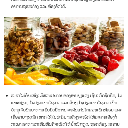
ອາການຖອກທ້ອງ ແລະ ທ້ອງອືດໄດ້.
ໝາກໄມ້ອົບແຫ້ງ: ມີສ່ວນປະກອບຂອງສານປຸງແຕ່ງ ເຊັ່ນ: ກົດຊິຕຣິກ, ໂພ
ແທສຊ່ຽມ, ໂຊດ່ຽມເບນໂຊເອດ ແລະ ອື່ນໆ ໂຊດ່ຽມເບນໂຊເອດ ເປັນ
ວັດຖຸເຈືອປົນອາຫານເພື່ອຢັບຢັ້ງການຈະເລີນເຕີບໂຕຂອງແບັດທີເຣຍ ແລະ
ເຊື້ອຣາບາງຊະນິດ ຫາກໃຊ້ໃນປະລິມານທີ່ສູງຈະເຮັດໃຫ້ລະຄາຍເຄືອງຕໍ່
ກະເພາະອາຫານກະທັນຫັນຄືຈະເຮັດໃຫ້ນໍ້າໜັກຫຼຸດ, ຖອກທ້ອງ, ລະຄາຍ