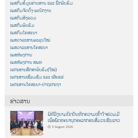
ເພສກົມຂໍ້ມູນຂ່າວສານ ແລະ ຝຶກອົບຮົມ
ເພສກົມຈັດຕັ້ງ-ພະນັກງານ
ເພສກົມສັງລວມ
ເພສກົມອົບຮົມ
ເພສກົມໂຄສະນາ
ເພສວາລະສານອະລຸນໃໝ່
ເພສວາລະສານໂຄສະນາ
ເພສຫ້ອງການ
ເພສຫ້ອງການ ສພທ
ເອກະສານສຶກສາອົບຮົມ(ໃໝ່)
ເອກະສານເຊື່ອມຊືມ ແລະ ເຜີຍແຜ່
ເອກະສານໂຄສະນາ-ປາຖະກະຖາ
ຂ່າວສານ
ພິທີລົງນາມບົດບັນທຶກຄວາມເຂົ້າໃຈຮ່ວມມື
ເພື່ອພັດທະນາບຸກຄະລາກອນສື່ມວນຊົນລາວ
5 August 2026