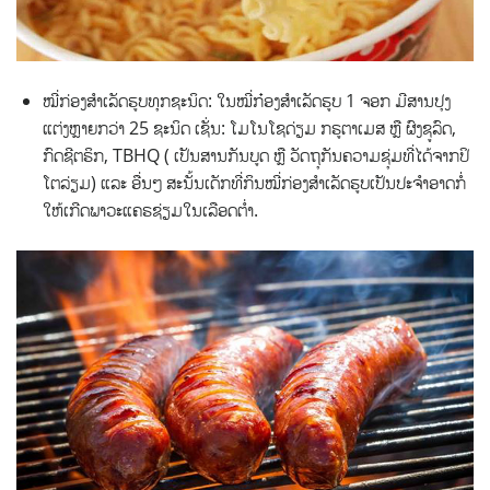
ໝີ່ກ່ອງສຳເລັດຮູບທຸກຊະນິດ: ໃນໝີ່ກ໋ອງສຳເລັດຮູບ 1 ຈອກ ມີສານປຸງ
ແຕ່ງຫຼາຍກວ່າ 25 ຊະນິດ ເຊັ່ນ: ໂມໂນໂຊດ່ຽມ ກຣູຕາເມສ ຫຼື ຜົງຊູລົດ,
ກົດຊີຕຣິກ, TBHQ ( ເປັນສານກັນບູດ ຫຼື ວັດຖຸກັນຄວາມຊຸ່ມທີ່ໄດ້ຈາກປິ
ໂຕລ່ຽມ) ແລະ ອື່ນໆ ສະນັ້ນເດັກທີ່ກິນໝີ່ກ່ອງສຳເລັດຮູບເປັນປະຈຳອາດກໍ່
ໃຫ້ເກີດພາວະແຄຣຊ່ຽມໃນເລືອດຕໍ່າ.