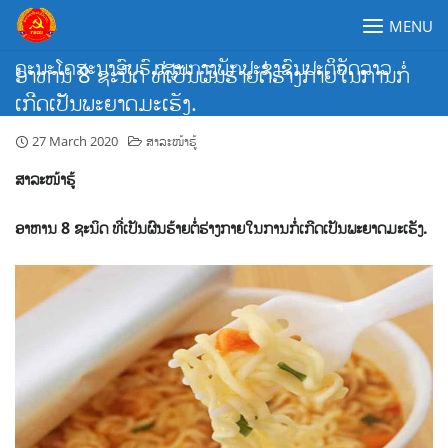
Skip
MENU
to
content
ຄະນະໂຄສະນາອົບຮົມສູນກາງພັກປະຊາຊົນປະຕິວັດລາວ
ອາຫານ 8 ຊະນິດ ທີ່ເປັນຜົນຮ້າຍຕໍ່ຮ່າງກາຍໃນການກໍ່
ເກີດເປັນພະຍາດມະເຮັງ.
27 March 2020
ສາລະໜ້າຮູ້
ສາລະໜ້າຮູ້
ອາຫານ 8 ຊະນິດ ທີ່ເປັນຜົນຮ້າຍຕໍ່ຮ່າງກາຍໃນການກໍ່ເກີດເປັນພະຍາດມະເຮັງ.