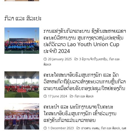
ການແຂ່ງຂັນກິລາເຕະບານ ຊິງຂັນສະຫາຍເລຂາ
ຄະນະບໍລິຫານງານ ສູນກາງຊາວໜຸ່ມປະຊາຊົນ
ປະຕິວັດລາວ Lao Youth Union Cup
ປະຈຳປີ 2024
20 January 2025
3 ອົງການຈັດຕັ້ງມະຫາຊົນ
,
ກິລາ ແລະ
ສິລະປະ
ຄະນະໂຄສະນາອົບຮົມສູນກາງພັກ ແລະ ລັດ
ວິສາຫະກິດຖືຮຸ້ນລາວສ້າງຂະບວນການຫຼີ້ນກິລາ
ເຕະບານເພື່ອຕ້ອນຮັບກອງປະຊຸມໃຫຍ່ຂອງຕົນ
17 June 2024
ກິລາ ແລະ ສິລະປະ
ຄະນະນຳ ແລະ ພະນັກງານພາຍໃນຄະນະ
ໂຄສະນາອົບຮົມສູນກາງພັກ ເຂົ້າຮ່ວມງານ
ແຂ່ງຂັນກິລາແລ່ນມາລາທອນ
1 December 2023
ຂ່າວສານ ຄອສພ
,
ກິລາ ແລະ ສິລະປະ
,
ເພສ
ກົມຂໍ້ມູນຂ່າວສານ ແລະ ຝຶກອົບຮົມ
,
ເພສກົມໂຄສະນາ