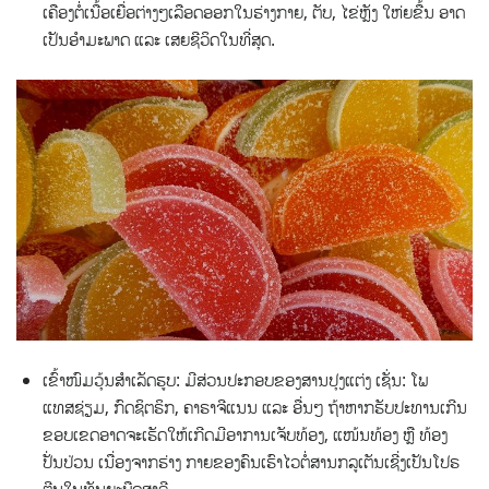
ເຄືອງຕໍ່ເນື້ອເຍື່ອຕ່າງໆເລືອດອອກໃນຮ່າງກາຍ, ຕັບ, ໄຂ່ຫຼັງ ໃຫ່ຍຂື້ນ ອາດ
ເປັນອຳມະພາດ ແລະ ເສຍຊີວິດໃນທີ່ສຸດ.
ເຂົ້າໜົມວຸ້ນສຳເລັດຮູບ: ມີສ່ວນປະກອບຂອງສານປຸງແຕ່ງ ເຊັ່ນ: ໂພ
ແທສຊ່ຽມ, ກົດຊິຕຣິກ, ຄາຣາຈີແນນ ແລະ ອື່ນໆ ຖ້າຫາກຮັບປະທານເກີນ
ຂອບເຂດອາດຈະເຮັດໃຫ້ເກີດມີອາການເຈັບທ້ອງ, ແໜ້ນທ້ອງ ຫຼື ທ້ອງ
ປັ່ນປ່ວນ ເນື່ອງຈາກຮ່າງ ກາຍຂອງຄົນເຮົາໄວຕໍ່ສານກລູເຕັນເຊີ່ງເປັນໂປຣ
ຕີນໃນທັນຍະພືດສາລີ.