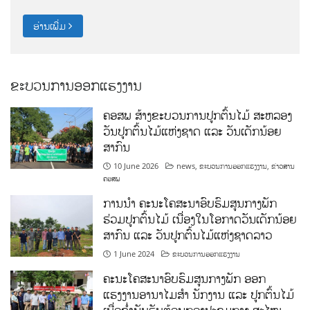
ຂະບວນການອອກແຮງງານ
ຄອສພ ສ້າງຂະບວນການປູກຕົ້ນໄມ້ ສະຫລອງ
ວັນປູກຕົ້ນໄມ້ແຫ່ງຊາດ ແລະ ວັນເດັກນ້ອຍ
ສາກົນ
10 June 2026
news
,
ຂະບວນການອອກແຮງງານ
,
ຂ່າວສານ
ຄອສພ
ການນໍາ ຄະນະໂຄສະນາອົບຮົມສູນກາງພັກ
ຮ່ວມປູກຕົ້ນໄມ້ ເນື່ອງໃນໂອກາດວັນເດັກນ້ອຍ
ສາກົນ ແລະ ວັນປູກຕົ້ນໄມ້ແຫ່ງຊາດລາວ
1 June 2024
ຂະບວນການອອກແຮງງານ
ຄະນະໂຄສະນາອົບຮົມສູນກາງພັກ ອອກ
ແຮງງານອານາໄມສໍາ ນັກງານ ແລະ ປູກຕົ້ນໄມ້
ເພື່ອຂໍ່ານັບຮັບຕ້ອນກອງປະຊຸມກາງ ສະໄໝ
ຂອງຄະນະບໍລິຫານງານພັກ ຄອສພ.
17 July 2023
ຂ່າວສານ ຄອສພ
,
ຂະບວນການອອກແຮງງານ