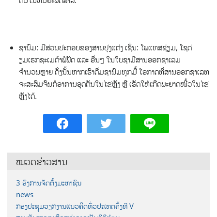
ຊານົມ: ມີສ່ວນປະກອບຂອງສານປຸງແຕ່ງ ເຊັ່ນ: ໂພແທສຊ່ຽມ, ໂຊດ່
ຽມເຮກຊະເມຕ້າຟໍຟັດ ແລະ ອື່ນໆ ໃນໃບຊາມີສານອອກຊາເລມ
ຈຳນວນຫຼາຍ ດັ່ງນັ້ນຫາກເຮົາດື່ມຊານົມທຸກມື້ ໂອກາດທີ່ສານອອກຊາເລທ
ຈະສະສົມຈົນກໍ່ອາການອຸດຕັນໃນໄຂ່ຫຼັງ ຫຼື ເຮັດໃຫ້ເກີດພະຍາດໜີ້ວໃນໄຂ່
ຫຼັງໄດ້.
ໝວດຂ່າວສານ
3 ອົງການຈັດຕັ້ງມະຫາຊົນ
news
ກອງປະຊຸມວຽກງານແນວຄິດທົ່ວປະເທດຄັ້ງທີ V