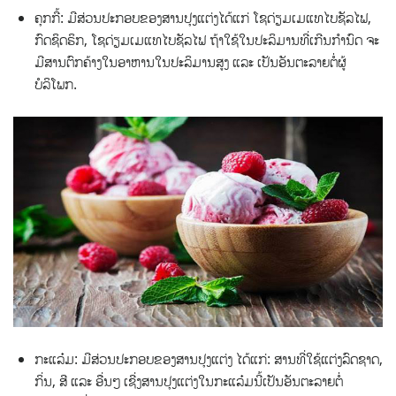
ຄຸກກີ້: ມີສ່ວນປະກອບຂອງສານປຸງແຕ່ງໄດ້ແກ່ ໂຊດ່ຽມເມແທໄບຊັລໄຟ,
ກົດຊິດຣິກ, ໂຊດ່ຽມເມແທໄບຊັລໄຟ ຖ້າໃຊ້ໃນປະລິມານທີ່ເກີນກຳນົດ ຈະ
ມີສານຕົກຄ້າງໃນອາຫານໃນປະລິມານສູງ ແລະ ເປັນອັນຕະລາຍຕໍ່ຜູ້
ບໍລິໂພກ.
ກະແລ໋ມ: ມີສ່ວນປະກອບຂອງສານປຸງແຕ່ງ ໄດ້ແກ່: ສານທີ່ໃຊ້ແຕ່ງລົດຊາດ,
ກິ່ນ, ສີ ແລະ ອື່ນໆ ເຊີ່ງສານປຸງແຕ່ງໃນກະແລ໋ມນີ້ເປັນອັນຕະລາຍຕໍ່