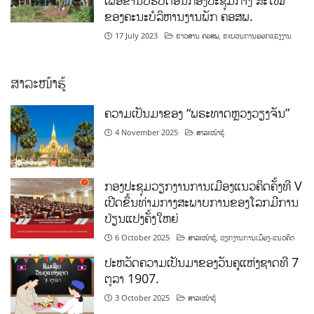
ສາລະໜ້າຮູ້
ຄວາມເປັນມາຂອງ “ພຣະທາດຫຼວງວຽງຈັນ”
4 November 2025
ສາລະໜ້າຮູ້
ກອງປະຊຸມວຽກງານການເມືອງແນວຄິດຄັ້ງທີ V
ເປີດຂຶ້ນທ່າມກາງສະພາບການຂອງໂລກມີການ
ປ່ຽນແປງຄັ້ງໃຫຍ່
6 October 2025
ສາລະໜ້າຮູ້
,
ວຽກງານການເມືອງ-ແນວຄິດ
ປະຫວັດຄວາມເປັນມາຂອງວັນຄູແຫ່ງຊາດທີ 7
ຕຸລາ 1907.
3 October 2025
ສາລະໜ້າຮູ້
ກິລາ ແລະ ສິລະປະ