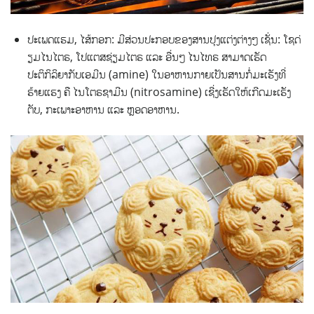
ປະເພດແຮມ, ໄສ້ກອກ: ມີສ່ວນປະກອບຂອງສານປຸງແຕ່ງຕ່າງໆ ເຊັ່ນ: ໂຊດ່
ຽມໄນໄຕຣ, ໂປແຕສຊ່ຽມໄຕຣ ແລະ ອື່ນໆ ໄນໄທຣ ສາມາດເຮັດ
ປະຕິກິລິຍາກັບເອມີນ (amine) ໃນອາຫານກາຍເປັນສານກໍ່ມະເຮັງທີ່
ຮ້າຍແຮງ ຄື ໄນໂຕຣຊາມີນ (nitrosamine) ເຊີ່ງເຮັດໃຫ້ເກີດມະເຮັງ
ຕັບ, ກະເພາະອາຫານ ແລະ ຫຼອດອາຫານ.