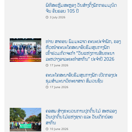
ພິທີສະເຫຼີມສະຫຼອງ ວັນສ້າງຕັ້ງພັກກອມມູນິດ
ຈີນ ຄົບຮອບ 105 ປີ
3 July 2026
ທ່ານ ສາຄອນ ພົມມະລາດ ຄະນະປະຈໍາພັກ, ຮອງ
ຫົວໜ້າຄະນະໂຄສະນາອົບຮົມສູນກາງພັກ
ເຂົ້າຮ່ວມກິດຈະກຳ “ວັນແຫ່ງການສົນທະນາ
ລະຫວ່າງອາລະຍະທຳສາກົນ” ປະຈຳປີ 2026
17 June 2026
ຄະນະໂຄສະນາອົບຮົມສູນກາງພັກ ເປີດກອງປະ
ຊຸມສຳມະນາວິທະຍາສາດ ສຶ່ມວນຊົນ
17 June 2026
ຄອສພ ສ້າງຂະບວນການປູກຕົ້ນໄມ້ ສະຫລອງ
ວັນປູກຕົ້ນໄມ້ແຫ່ງຊາດ ແລະ ວັນເດັກນ້ອຍ
ສາກົນ
10 June 2026
ອ່ານເພີ່ມ