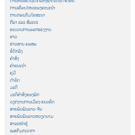
ການຫັນເສດຖະກິດແຫ່ງຊາດເປັນດີຈີຕ໋ອນ
ການເຄື່ອນໄຫວຂອງຄະນະນຳ
ກາບກອນກົມໂຄສະນາ
ກິລາ ແລະ ສິລະປະ
ຂະບວນການອອກແຮງງານ
ຂ່າວ
ຂ່າວສານ ຄອສພ
ຂໍ້ຕົກລົງ
ຄຳສັ່ງ
ຄຳແນະນຳ
ຄູ່ມື
ດຳລັດ
ມະຕິ
ມະຕິຄຳສັ່ງຂອງພັກ
ວຽກງານການເມືອງ-ແນວຄິດ
ສາຍພົວພັນລາວ-ຈີນ
ສາຍພົວພັນລາວຫວຽດນາມ
ສາລະໜ້າຮູ້
ເພສກົມກວດກາ