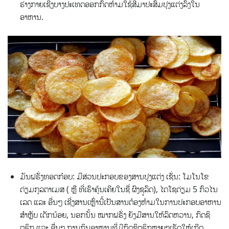
ຮ່າງກາຍເຊີ່ງບາງປະເທດອອກກົດຫ້າມໃຊ້ສີມາປະສົມປຸງແຕ່ງລົງໃນ
ອາຫານ.
ມັນຝຣັ່ງທອດກ໋ອບ: ມີສ່ວນປະກອບຂອງສານປຸງແຕ່ງ ເຊັ່ນ: ໂມໂນໂຂ
ດ່ຽມກູລຕາເມສ ( ຫຼື ທີ່ເຮົາຄຸ້ນເຄີຍໃນຊື່ ຜົງຊູລົດ), ໄດໂຊດ່ຽມ 5 ກົວໄນ
ເລດ ແລະ ອື່ນໆ ເຊີ່ງສານເຫຼົ່ານີ້ເປັນສານຕ້ອງຫ້າມໃນການປະກອບອາຫານ
ສຳຫຼັບ ເດັກນ້ອຍ, ນອກນັ້ນ ໝາກຝຣັ່ງ ຍັງມີສານໃຫ້ລົດຫວານ, ກົດຊິ
ຕຣິກ ແລະ ອື່ນໆ ການກິນອາຫານທີ່ມີກົດຊິຕຣິກຫຼາຍໆເຮັດໃຫ້ເກີດ