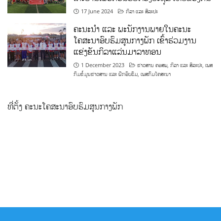
17 June 2024
ກິລາ ແລະ ສິລະປະ
ຄະນະນຳ ແລະ ພະນັກງານພາຍໃນຄະນະ
ໂຄສະນາອົບຮົມສູນກາງພັກ ເຂົ້າຮ່ວມງານ
ແຂ່ງຂັນກິລາແລ່ນມາລາທອນ
1 December 2023
ຂ່າວສານ ຄອສພ
,
ກິລາ ແລະ ສິລະປະ
,
ເພສ
ກົມຂໍ້ມູນຂ່າວສານ ແລະ ຝຶກອົບຮົມ
,
ເພສກົມໂຄສະນາ
ທີ່ຕັ້ງ ຄະນະໂຄສະນາອົບຮົມສູນກາງພັກ