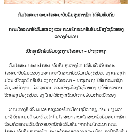
ກົມໂຄສະນາ ຄະນະໂຄສະນາອົບຮົມສູນກາງພັກ ໄດ້ສົມທົບກັບ
ຄະນະໂຄສະນາອົບຮົມແຂວງ ແລະ ຄະນະໂຄສະນາອົບຮົມເມືອງໄຊບົວທອງ
ແຂວງຄໍາມ່ວນ
ເປີດຊຸດຝຶກອົບຮົມວຽກງານໂຄສະນາ – ປາຖະກະຖາ
ກົມໂຄສະນາ ຄະນະໂຄສະນາອົບຮົມສູນກາງພັກ ໄດ້ສົມທົບກັບຄະນະ
ໂຄສະນາອົບຮົມແຂວງ ແລະ ຄະນະໂຄສະນາອົບຮົມເມືອງໄຊບົວທອງ ແຂວງຄໍາ
ມ່ວນ ເປີດຊຸດຝຶກອົບຮົມວຽກງານໂຄສະນາ – ປາຖະກະຖາ
ໃຫ້ແກ່ສະມາຊິກ
ພັກ, ພະນັກງານ – ລັດຖະກອນ ອ້ອມຂ້າງເມືອງໄຊບົວທອງ; ຢູ່ທີ່ຫ້ອງວ່າການ
ປົກຄອງເມືອງໄຊບົວທອງ ໂດຍໃຫ້ກຽດເປັນປະທານຮ່ວມກ່າວເປີດຂອງ
ທ່ານ ກອງສີ ເຂັມມາລາ ຮອງເລຂາພັກເມືອງໄຊບົວທອງ, ທ່ານ ນາງ ພວງ
ມາລີ ອັກຄະມຸນຕີ ຮອງຫົວໜ້າກົມໂຄສະນາ ຄະນະໂຄສະນາອົບຮົມສູນກາງພັກ,
ພ້ອມດ້ວຍຄະນະຮັບຜິດຊອບຊຸດຝຶກອົບຮົມທີ່ມາຈາກກົມໂຄສະນາ ຄະນະ
ໂຄສະນາອົບຮົມສູນກາງພັກ, ຄະ ນະໂຄສະນາແຂວງ ແລະ ເມືອງ, ຊຸດຝຶກອົບຮົມ