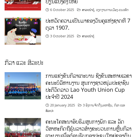
ປ່ຽນແປງຄັ້ງໃຫຍ່
6 October 2025
ສາລະໜ້າຮູ້
,
ວຽກງານການເມືອງ-ແນວຄິດ
ປະຫວັດຄວາມເປັນມາຂອງວັນຄູແຫ່ງຊາດທີ 7
ຕຸລາ 1907.
3 October 2025
ສາລະໜ້າຮູ້
ກິລາ ແລະ ສິລະປະ
ການແຂ່ງຂັນກິລາເຕະບານ ຊິງຂັນສະຫາຍເລຂາ
ຄະນະບໍລິຫານງານ ສູນກາງຊາວໜຸ່ມປະຊາຊົນ
ປະຕິວັດລາວ Lao Youth Union Cup
ປະຈຳປີ 2024
20 January 2025
3 ອົງການຈັດຕັ້ງມະຫາຊົນ
,
ກິລາ ແລະ
ສິລະປະ
ຄະນະໂຄສະນາອົບຮົມສູນກາງພັກ ແລະ ລັດ
ວິສາຫະກິດຖືຮຸ້ນລາວສ້າງຂະບວນການຫຼີ້ນກິລາ
ເຕະບານເພື່ອຕ້ອນຮັບກອງປະຊຸມໃຫຍ່ຂອງຕົນ