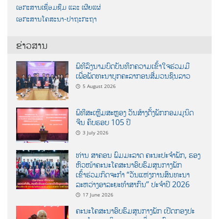
ເອກະສານເຊື່ອມຊືມ ແລະ ເຜີຍແຜ່
ເອກະສານໂຄສະນາ-ປາຖະກະຖາ
ຂ່າວສານ
ພິທີລົງນາມບົດບັນທຶກຄວາມເຂົ້າໃຈຮ່ວມມື
ເພື່ອພັດທະນາບຸກຄະລາກອນສື່ມວນຊົນລາວ
5 August 2026
ພິທີສະເຫຼີມສະຫຼອງ ວັນສ້າງຕັ້ງພັກກອມມູນິດ
ຈີນ ຄົບຮອບ 105 ປີ
3 July 2026
ທ່ານ ສາຄອນ ພົມມະລາດ ຄະນະປະຈໍາພັກ, ຮອງ
ຫົວໜ້າຄະນະໂຄສະນາອົບຮົມສູນກາງພັກ
ເຂົ້າຮ່ວມກິດຈະກຳ “ວັນແຫ່ງການສົນທະນາ
ລະຫວ່າງອາລະຍະທຳສາກົນ” ປະຈຳປີ 2026
17 June 2026
ຄະນະໂຄສະນາອົບຮົມສູນກາງພັກ ເປີດກອງປະ