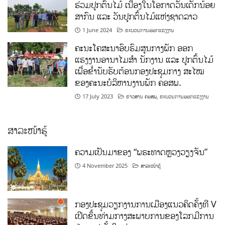
ຮ່ວມປູກຕົ້ນໄມ້ ເນື່ອງໃນໂອກາດວັນເດັກນ້ອຍ
ສາກົນ ແລະ ວັນປູກຕົ້ນໄມ້ແຫ່ງຊາດລາວ
1 June 2024
ຂະບວນການອອກແຮງງານ
ຄະນະໂຄສະນາອົບຮົມສູນກາງພັກ ອອກ
ແຮງງານອານາໄມສໍາ ນັກງານ ແລະ ປູກຕົ້ນໄມ້
ເພື່ອຂໍ່ານັບຮັບຕ້ອນກອງປະຊຸມກາງ ສະໄໝ
ຂອງຄະນະບໍລິຫານງານພັກ ຄອສພ.
17 July 2023
ຂ່າວສານ ຄອສພ
,
ຂະບວນການອອກແຮງງານ
ສາລະໜ້າຮູ້
ຄວາມເປັນມາຂອງ “ພຣະທາດຫຼວງວຽງຈັນ”
4 November 2025
ສາລະໜ້າຮູ້
ກອງປະຊຸມວຽກງານການເມືອງແນວຄິດຄັ້ງທີ V
ເປີດຂຶ້ນທ່າມກາງສະພາບການຂອງໂລກມີການ