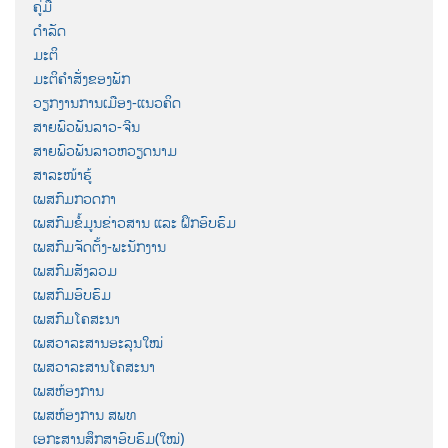
ຄູ່ມື
ດຳລັດ
ມະຕິ
ມະຕິຄຳສັ່ງຂອງພັກ
ວຽກງານການເມືອງ-ແນວຄິດ
ສາຍພົວພັນລາວ-ຈີນ
ສາຍພົວພັນລາວຫວຽດນາມ
ສາລະໜ້າຮູ້
ເພສກົມກວດກາ
ເພສກົມຂໍ້ມູນຂ່າວສານ ແລະ ຝຶກອົບຮົມ
ເພສກົມຈັດຕັ້ງ-ພະນັກງານ
ເພສກົມສັງລວມ
ເພສກົມອົບຮົມ
ເພສກົມໂຄສະນາ
ເພສວາລະສານອະລຸນໃໝ່
ເພສວາລະສານໂຄສະນາ
ເພສຫ້ອງການ
ເພສຫ້ອງການ ສພທ
ເອກະສານສຶກສາອົບຮົມ(ໃໝ່)