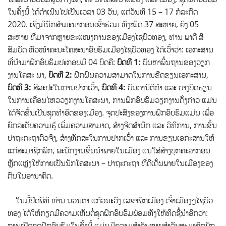
ໃນຄັ້ງນີ້ ໄດ້ດໍາເນີນໄປເປັນເວລາ 03 ວັນ, ແຕ່ວັນທີ 15 – 17 ກໍລະກົດ
2020. ເຊິ່ງມີນັກສໍາມະນາກອນເຂົ້າຮ່ວມ ທັງໝົດ 37 ສະຫາຍ, ຍິງ 05 ​
ສະຫາຍ ທີ່ມາຈາກຫຼາຍຂະແໜງການຂອງເມືອງໄຊບົວທອງ, ທ່ານ ພາດີ ສີ
ສົມບັດ ຫົວໜ້າຄະນະໂຄສະນາອົບຮົມເມືອງໄຊບົວທອງ ໄດ້ເວົ້າວ່າ: ເອກະສານ
ທີ່ນໍາມາຝຶກອົບຮົມປະກອບມີ 04 ບົດຄື:
ບົດທີ
1:
ບັນຫາພື້ນຖານຂອງວຽກ
ງານໂຄສະ ນາ,
ບົດທີ
2:
ຝຶກຝົນຄວາມສາມາດໃນການຂີດຂຽນເອກະສານ,
ບົດທີ
3:
ສິລະປະໃນການປາກເວົ້າ,
ບົດທີ
4:
ບັນດານິຕິກໍາ ແລະ ບາງບົດຮຽນ
ໃນການເຄື່ອນໄຫວວຽກງານໂຄສະນາ, ການຝຶກອົບຮົມວຽກງານດັ່ງກ່າວ ແມ່ນ
ໄດ້ຈັດຂຶ້ນເປັນຊຸດທຳອິດຂອງເມືອງ. ຈຸດປະສົງຂອງການຝຶກອົບຮົມແມ່ນ ເພື່ອ
ຍົກລະດັບຄວາມຮູ້ ເພີ່ມຄວາມສາມາດ, ສ້າງຈິດສໍານຶກ ແລະ ວິທີການ, ການຂຶ້ນ
ປາຖະກະຖາຕົວຈິງ, ສ້າງທັກສະໃນການປາກເວົ້າ ແລະ ການຂຽນເອກະສານໃຫ້
ແກ່ສະມາຊິກພັກ, ພະນັກງານຂັ້ນນໍາພາຍໃນເມືອງ ແນໃສ່ສ້າງບຸກຄະລາກອນ
ຫຼັກແຫຼ່ງໃຫ້ກາຍເປັນນັກໂຄສະນາ – ປາຖະກະຖາ ທີ່ດີເດັ່ນພາຍໃນເມືອງຂອງ
ຕົນໃນອານາຄົດ.
ໃນມື້ປິດພິທີ ທ່ານ ນວນຕາ ແກ້ວນະວົງ ເລຂາພັກເມືອງ ເຈົ້າເມືອງໆໄຊບົວ
ທອງ ​ໄດ້ໃຫ້ກຽດມີຄວາມເຫັນຕໍ່ຊຸດຝຶກອົບຮົມພ້ອມທັງໃຫ້ທິດຊີ້ນຳອີກວ່າ:
ການເປີດຊຸດຝຶກອົບຮົມໃນຄັ້ງນີ້ ແມ່ນມີຄວາມສໍາຄັນຫຼາຍສໍາລັບສະມາຊິກພັກ,