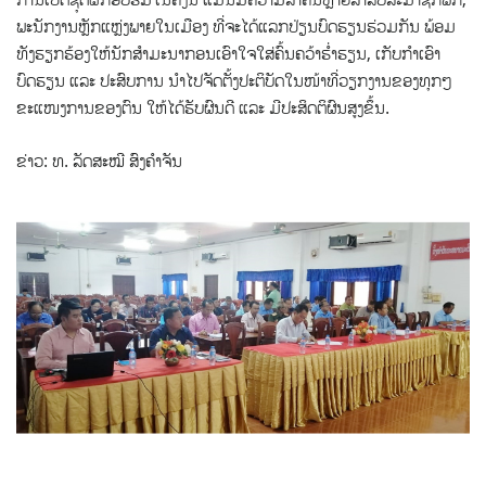
ພະນັກງານຫຼັກແຫຼ່ງພາຍໃນເມືອງ ທີ່ຈະໄດ້ແລກປ່ຽນບົດຮຽນຮ່ວມກັນ ພ້ອມ
ທັງຮຽກຮ້ອງໃຫ້ນັກສໍາມະນາກອນເອົາໃຈໃສ່ຄົ້ນຄວ້າຮໍ່າຮຽນ, ເກັບກໍາເອົາ
ບົດຮຽນ ແລະ ປະສົບການ ນໍາໄປຈັດຕັ້ງປະຕິບັດໃນໜ້າທີ່ວຽກງານຂອງທຸກໆ
ຂະແໜງການຂອງຕົນ ໃຫ້ໄດ້ຮັບຜົນດີ ແລະ ມີປະສິດຕິຜົນສູງຂຶ້ນ.
ຂ່າວ: ທ. ລັດສະໝີ ສົງຄຳຈັນ