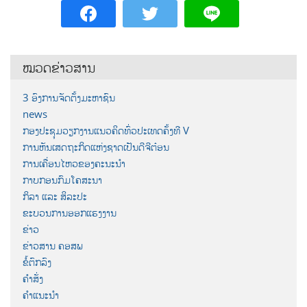
ໝວດຂ່າວສານ
3 ອົງການຈັດຕັ້ງມະຫາຊົນ
news
ກອງປະຊຸມວຽກງານແນວຄິດທົ່ວປະເທດຄັ້ງທີ V
ການຫັນເສດຖະກິດແຫ່ງຊາດເປັນດີຈີຕ໋ອນ
ການເຄື່ອນໄຫວຂອງຄະນະນຳ
ກາບກອນກົມໂຄສະນາ
ກິລາ ແລະ ສິລະປະ
ຂະບວນການອອກແຮງງານ
ຂ່າວ
ຂ່າວສານ ຄອສພ
ຂໍ້ຕົກລົງ
ຄຳສັ່ງ
ຄຳແນະນຳ