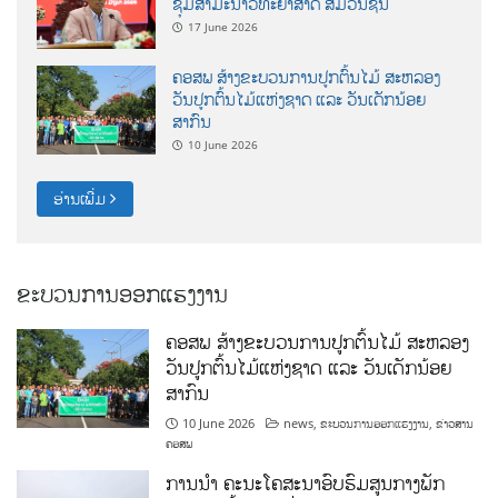
ຊຸມສຳມະນາວິທະຍາສາດ ສຶ່ມວນຊົນ
17 June 2026
ຄອສພ ສ້າງຂະບວນການປູກຕົ້ນໄມ້ ສະຫລອງ
ວັນປູກຕົ້ນໄມ້ແຫ່ງຊາດ ແລະ ວັນເດັກນ້ອຍ
ສາກົນ
10 June 2026
ອ່ານເພີ່ມ
ຂະບວນການອອກແຮງງານ
ຄອສພ ສ້າງຂະບວນການປູກຕົ້ນໄມ້ ສະຫລອງ
ວັນປູກຕົ້ນໄມ້ແຫ່ງຊາດ ແລະ ວັນເດັກນ້ອຍ
ສາກົນ
10 June 2026
news
,
ຂະບວນການອອກແຮງງານ
,
ຂ່າວສານ
ຄອສພ
ການນໍາ ຄະນະໂຄສະນາອົບຮົມສູນກາງພັກ