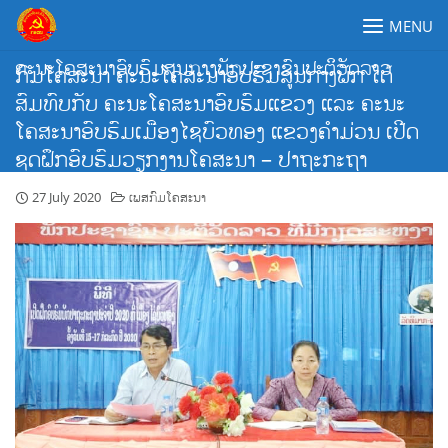
Skip
MENU
to
content
ຄະນະໂຄສະນາອົບຮົມສູນກາງພັກປະຊາຊົນປະຕິວັດລາວ
ກົມໂຄສະນາ ຄະນະໂຄສະນາອົບຮົມສູນກາງພັກ ໄດ້
ສົມທົບກັບ ຄະນະໂຄສະນາອົບຮົມແຂວງ ແລະ ຄະນະ
ໂຄສະນາອົບຮົມເມືອງໄຊບົວທອງ ແຂວງຄໍາມ່ວນ ເປີດ
ຊຸດຝຶກອົບຮົມວຽກງານໂຄສະນາ – ປາຖະກະຖາ
27 July 2020
ເພສກົມໂຄສະນາ