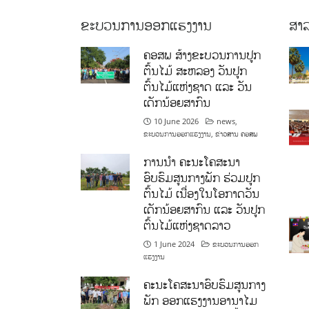
ຂະບວນການອອກແຮງງານ
ສາລ
ຄອສພ ສ້າງຂະບວນການປູກ
ຕົ້ນໄມ້ ສະຫລອງ ວັນປູກ
ຕົ້ນໄມ້ແຫ່ງຊາດ ແລະ ວັນ
ເດັກນ້ອຍສາກົນ
10 June 2026
news
,
ຂະບວນການອອກແຮງງານ
,
ຂ່າວສານ ຄອສພ
ການນໍາ ຄະນະໂຄສະນາ
ອົບຮົມສູນກາງພັກ ຮ່ວມປູກ
ຕົ້ນໄມ້ ເນື່ອງໃນໂອກາດວັນ
ເດັກນ້ອຍສາກົນ ແລະ ວັນປູກ
ຕົ້ນໄມ້ແຫ່ງຊາດລາວ
1 June 2024
ຂະບວນການອອກ
ແຮງງານ
ຄະນະໂຄສະນາອົບຮົມສູນກາງ
ພັກ ອອກແຮງງານອານາໄມ