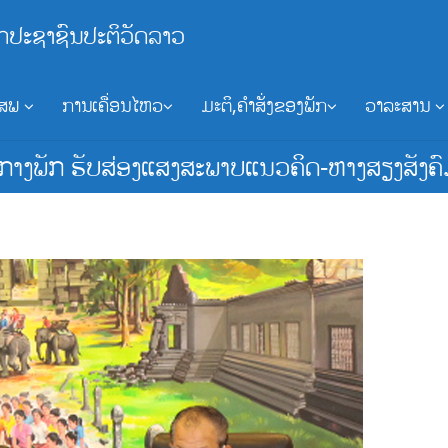
ກປະຊາຊົນປະຕິວັດລາວ
ອສພ
ການເຄື່ອນໄຫວ
ມະຕິ,ຄຳສັ່ງຂອງພັກ
ວາລະສານ
ກາງພັກ ຮັບສ່ອງແສງສະພາບແນວຄິດ-ຫາງສຽງສັງຄົ