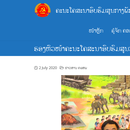
Skip
ຄະນະໂຄສະນາອົບຮົມສູນກາງພັ
to
content
ໜ້າຫຼັກ
ຮູ້ຈັກ ຄ
ຮອງຫົວໜ້າຄະນະໂຄສະນາອົບຮົມສູນ
2 July 2020
ຂ່າວສານ ຄອສພ