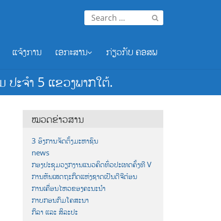
Search
for:
ແຈ້ງການ
ເອກະສານ
ກ່ຽວກັບ ຄອສພ
ມ ປະຈຳ 5 ແຂວງພາກໃຕ້.
ໝວດຂ່າວສານ
3 ອົງການຈັດຕັ້ງມະຫາຊົນ
news
ກອງປະຊຸມວຽກງານແນວຄິດທົ່ວປະເທດຄັ້ງທີ V
ການຫັນເສດຖະກິດແຫ່ງຊາດເປັນດີຈີຕ໋ອນ
ການເຄື່ອນໄຫວຂອງຄະນະນຳ
ກາບກອນກົມໂຄສະນາ
ກິລາ ແລະ ສິລະປະ