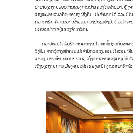
ນຳພາວຽກງານຮອບດ້ານຂອງການນຳແຂວງ​ໃນ​ຜ່ານ​ມາ. ຫຼັງຈາກ​ນັ້
ແສງສະພາບແນວຄິດ-ຫາງສຽງສັງຄົມ ປະຈຳພາກໃຕ້ ​ແລະ ເປັ
ກວດກາພັກ-ລັດແຂວງ ເຂົ້າຮ່ວມກອງປະຊຸມຍັງມີ: ຫົວໜ້າຄະ
ນະຄອນປາກເຊ(ແຂວງຈຳປາສັກ).
ກອງປະຊຸມໄດ້ຮັບຟັງການລາຍງານໂດຍຫຍໍ້ກ່ຽວກັບສະພາບ
ສັງຄົມ ຈາກຜູ້ຕາງໜ້າຄະນະປະຈໍາພັກແຂວງ, ຄະນະໂຄສະນາ
ແຂວງ, ຕາງໜ້ານະຄອນປາກເຊ, ເຊິ່ງຜ່ານການສ່ອງແສງເຫັນໄດ້ຜົນ
ເຖິງວຽກງານການເມືອງ-ແນວຄິດ ຂອງພະນັກງານສະມາຊິກພັກ, ນ