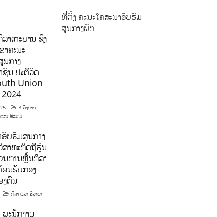
ທີ່ຕັ້ງ ຄະນະໂຄສະນາອົບຮົມ
ສູນກາງພັກ
ິລາເຕະບານ ຊິງ
ລຂາຄະນະ
ສູນກາງ
ຊົນ ປະຕິວັດ
outh Union
ີ 2024
025
3 ອົງການ
 ແລະ ສິລະປະ
ອົບຮົມສູນກາງ
ິສາຫະກິດຖືຮຸ້ນ
ນການຫຼີ້ນກິລາ
ຕ້ອນຮັບກອງ
ອງຕົນ
ກິລາ ແລະ ສິລະປະ
 ພະນັກງານ