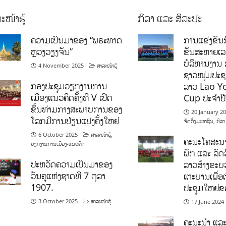
ະໜ້າຮູ້
ກິລາ ແລະ ສິລະປະ
ຄວາມເປັນມາຂອງ “ພຣະທາດ
ການແຂ່ງຂັນກ
ຫຼວງວຽງຈັນ”
ຂັນສະຫາຍເ
ບໍລິຫານງານ 
4 November 2025
ສາລະໜ້າຮູ້
ຊາວໜຸ່ມປະຊາ
ກອງປະຊຸມວຽກງານການ
ລາວ Lao Y
ເມືອງແນວຄິດຄັ້ງທີ V ເປີດ
Cup ປະຈຳປ
ຂຶ້ນທ່າມກາງສະພາບການຂອງ
20 January 2
ໂລກມີການປ່ຽນແປງຄັ້ງໃຫຍ່
ຈັດຕັ້ງມະຫາຊົນ
,
ກິລາ
6 October 2025
ສາລະໜ້າຮູ້
,
ຄະນະໂຄສະນາ
ວຽກງານການເມືອງ-ແນວຄິດ
ພັກ ແລະ ລັດວ
ປະຫວັດຄວາມເປັນມາຂອງ
ລາວສ້າງຂະບວ
ວັນຄູແຫ່ງຊາດທີ 7 ຕຸລາ
ເຕະບານເພື່ອ
1907.
ປະຊຸມໃຫຍ່ຂ
3 October 2025
ສາລະໜ້າຮູ້
17 June 2024
ຄະນະນຳ ແລະ