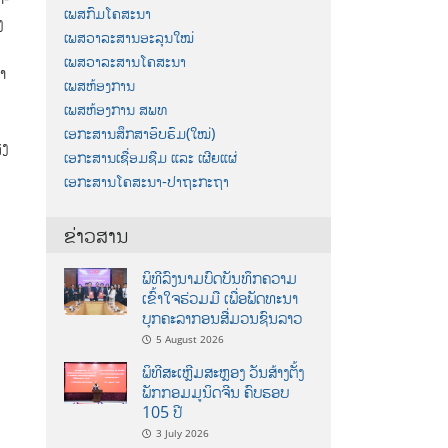
ເພສກົມໂຄສະນາ
ງ
ເພສວາລະສານອະລຸນໃໝ່
ເພສວາລະສານໂຄສະນາ
າ
ເພສຫ້ອງການ
ເພສຫ້ອງການ ສພທ
ເອກະສານສຶກສາອົບຮົມ(ໃໝ່)
ຽງ
ເອກະສານເຊື່ອມຊືມ ແລະ ເຜີຍແຜ່
ເອກະສານໂຄສະນາ-ປາຖະກະຖາ
ຂ່າວສານ
ພິທີລົງນາມບົດບັນທຶກຄວາມ
ເຂົ້າໃຈຮ່ວມມື ເພື່ອພັດທະນາ
ບຸກຄະລາກອນສື່ມວນຊົນລາວ
5 August 2026
ພິທີສະເຫຼີມສະຫຼອງ ວັນສ້າງຕັ້ງ
ພັກກອມມູນິດຈີນ ຄົບຮອບ
105 ປີ
3 July 2026