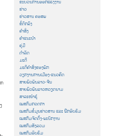
ຂະບວນການອອກແຮງງານ
ຂ່າວ
ຂ່າວສານ ຄອສພ
ຂໍ້ຕົກລົງ
ຄຳສັ່ງ
ຄຳແນະນຳ
ຄູ່ມື
ດຳລັດ
ມະຕິ
ມະຕິຄຳສັ່ງຂອງພັກ
ວຽກງານການເມືອງ-ແນວຄິດ
ສາຍພົວພັນລາວ-ຈີນ
ັກ
ສາຍພົວພັນລາວຫວຽດນາມ
ສາລະໜ້າຮູ້
ເພສກົມກວດກາ
ງ
ເພສກົມຂໍ້ມູນຂ່າວສານ ແລະ ຝຶກອົບຮົມ
ເພສກົມຈັດຕັ້ງ-ພະນັກງານ
ເພສກົມສັງລວມ
ເພສກົມອົບຮົມ
ຳ-