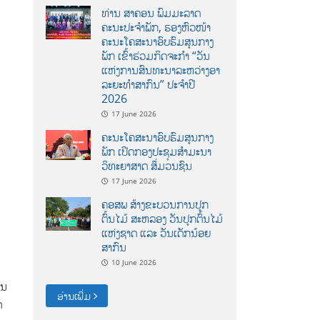
ທ່ານ ສາຄອນ ພົມມະລາດ
ຄະນະປະຈໍາພັກ, ຮອງຫົວໜ້າ
ຄະນະໂຄສະນາອົບຮົມສູນກາງ
ພັກ ເຂົ້າຮ່ວມກິດຈະກຳ “ວັນ
ແຫ່ງການສົນທະນາລະຫວ່າງອາ
ລະຍະທຳສາກົນ” ປະຈຳປີ
2026
17 June 2026
ຄະນະໂຄສະນາອົບຮົມສູນກາງ
ພັກ ເປີດກອງປະຊຸມສຳມະນາ
ວິທະຍາສາດ ສຶ່ມວນຊົນ
17 June 2026
ຄອສພ ສ້າງຂະບວນການປູກ
ຕົ້ນໄມ້ ສະຫລອງ ວັນປູກຕົ້ນໄມ້
ແຫ່ງຊາດ ແລະ ວັນເດັກນ້ອຍ
ສາກົນ
10 June 2026
່ນ
ອ່ານເພີ່ມ
ດ