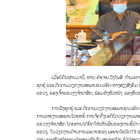
ເມື່ອບໍ່ດົນຜ່ານມານີ້, ທ່ານ ຄຳເຈນ ວົງໂພສີ ກຳມະການ
ຊຸກຍູ້ ແລະ ຕິດຕາມ​ວຽກງານ​ສະພາບແນວຄິດ-ຫາງສຽງສັງຄົມ
ແຂວງ, ຮອງເຈົ້າແຂວງໆຈຳປາສັກ, ພ້ອມທັງຫົວໜ້າ, ຮອງຫົວໜ
ການລົງ​ຊຸກຍູ້​ ​ແລະ ຕິດຕາມ​ວຽກງານສະພາບແນວຄິດ-ຫາງ
ການ​ລາຍ​ງານ​ສະພາບ​ໂດຍຫຍໍ້ ການຈັດ​ຕັ້ງ​ປະຕິບັດ​ວຽກງານ
ແຂວງໆຈຳປາສັກ​ ໂດຍທ່ານໄດ້ຍົກໃຫ້ເຫັນຜົນຂອງການຊີ້ນຳ-
ແຂວງ​, ໃນວຽກງານຕ້ານການລະບາດຂອງ ພະຍາດໂຄວິດ19 ຜ່ານ
ທ່ານ ຮອງຫົວໜ້າຄະນະໂຄສະນາອົບຮົມສູນກາງພັກ ກໍໄດ້ສະແດ