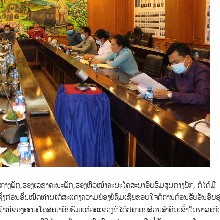
ງພັກ,ຮອງເລຂາຄະນະພັກ,ຮອງຫົວໜ້າຄະນະໂຄສະນາອົບຮົມສູນກາງພັກ, ກໍໄດ້ມີ
ງກ່ອນອື່ນໝົດທ່ານໄດ້ສະແດງຄວາມຍ້ອງຍໍຊົມເຊີຍຂອບໃຈຕໍ່ການຕ້ອນຮັບອັນອົບອຸ
ໜ້າທີຂອງຄະນະໂຄສະນາອົບຮົມແຕ່ລະແຂວງທີ່ໄດ້ປະກອບສ່ວນສຳຄັນເຂົ້າໃນພາລະກິ