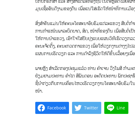
ປົກປັກຮັກສາ ແລະ ສ້າງສາແຕ່ລະທ້ອງຖິ່ນໃນຕະຫຼອດໄລຍະຜ
ມູນເຊື້ອອັນດີງາມຂອງຕົນ ເພື່ອແນ່ໃສ່ເຮັດໃຫ້ໜ້າທີ່ການເມືອງ
ສິ່ງສຳຄັນແມ່ນໃຫ້ຄະນະໂຄສະນາອົບຮົມແຕ່ລະແຂວງ ສືບຕໍ່
ການກຳແໜ້ນພາລະບົດບາດ, ສິດ, ໜ້າທີ່ຂອງ​ຕົນ ເພື່ອສືບຕໍ່ເ
ໃຫ້ການນຳ​ແຂວງ, ເອົາໃຈໃສ່ປັບປຸງແບບແຜນວິທີເຮັດວຽກລວ
ຄະນະຈັດຕັ້ງ, ຄະນະກວດກາແຂວງ ເພື່ອໃຫ້ວຽກງານຕ່າງໆໄປລວງ
ແຜນການເຮັດວຽກ ​ແລະ ການດຳລົງຊີວິດໃຫ້ດີຂຶ້ນເລື້ອຍໆ​ເພື່ອ​ເ
ພາຍຫຼັງ ສຳເລັດກອງປະຊຸມແລ້ວ ທ່ານ ຄຳເຈນ ວົງໂພສີ ກຳມ
ຢ້ຽມຢາມປະທານ ຄຳໄຕ ສີພັນດອນ ອະດີດປະທານ ພັກປະຊາຊົນ
ຊີ້ນຳກ່ຽວກັບການເຄື່ອນໄຫວເຮັດວຽກງານໂຄສະນາອົບຮົມໃນໄລຍ
ໜ້າ.
Facebook
Twitter
Line