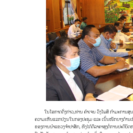
ໃນໂອກາດດັ່ງກ່າວ,ທ່ານ ຄຳເຈນ ວົງໂພສີ ກຳມະການສູນກາ
ຄວາມເຫັນແລກປ່ຽນໃນກອງປະຊຸມ ແລະ ເນັ້ນໜັກບາງດ້ານເຊິ່
ຂອງການນຳແຂວງຈຳປາສັກ, ທັງໄດ້ຕີລາຄາສູງຕໍ່ການປະຕິບັດ