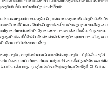
່ານມາ ແລະ ສະເໜີໃຫ້ຄະນະໂຄສະນາອົບຮົມແຕ່ລະແຂວງສືບຕໍ່ຮັກສາ ແລະ ເສີມຂະຫຍ
ຂອງຕົນສືບຕໍ່ມີບາດກ້າວຫັ່ນປ່ຽນໃຫມ່ທີ່ຕັ້ງໜ້າ.
ກຳແໜ້ນແນວທາງ,ນະໂຍບາຍຂອງພັກ-ລັດ, ແຜນການຂອງຄະນະພັກທ້ອງຖິ່ນຕິດພັນກັບ
ປັນເສນາທິການທີ່ດີ ​ແລະ ມີຜົນສຳເລັດຫຼາຍກ່ວາເກົ່າໃນດ້ານວຽກງານການເມືອງ-ແນວ
ມທັງການປະສານສົມທົບກັນອົງການເສນາທິການພາກສ່ວນອື່ນເຊັ່ນ: ຫ້ອງວ່າການ,
ດຽວກັນພ້ອມນີ້ກໍ່ສືບຕໍ່ອົດທົນຜ່ານຜ່າ​ເຝິກຝົນທາງດ້ານຄຸນທາດການເມືອງ, ແບບ​
ປັນ​ຕົວ​ແບບ​ທີ່​ດີໃຫ້ພາກສ່ວນອື່ນໆ.
ະການສູນກາງພັກ, ຮອງຫົວໜ້າຄະນະໂຄສະນາອົບຮົມສູນກາງພັກ ຍັງໄດ້ເດີ່ນທາງໄປ
ປະຕິວັດລາວ, ອະດີດປະທານ ປະເທດ ແຫ່ງ ສ ປປ ລາວ ເພື່ອຢ້ຽມຄຳນັບ ແລະ ຂໍທິດ
ະໃໝ່ ເພື່ອກະກຽມທຸກເງື່ອນໄຂກ້າວເຂົ້າສູ່ກອງປະຊຸມໃຫຍ່ຄັ້ງທີ່ XI ພັກໃນຕໍ່