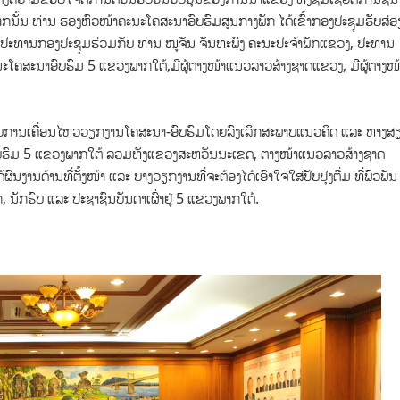
ນ ທ່ານ ​ຮອງ​ຫົວໜ້າຄະນະ​ໂຄສະນາ​ອົບຮົມ​ສູນ​ກາງ​ພັກ ​ໄດ້​ເຂົ້າກອງປະຊຸມຮັບສ່ອ
ນປະທານກອງ​ປະຊຸມຮ່ວມກັບ ທ່ານ ໜູຈັນ ຈັນທະພົງ ຄະນະປະຈຳພັກແຂວງ, ປະທານ
ນະໂຄສະນາອົບຮົມ 5 ແຂວງພາກໃຕ້,ມີຜູ້ຕາງໜ້າແນວລາວສ້າງຊາດແຂວງ, ມີຜູ້ຕາງໜ້
ການເຄື່ອນໄຫວວຽກງານໂຄສະນາ-ອົບຮົມໂດຍລົງເລິກສະພາບແນວຄິດ ແລະ ຫາງສ
ອົບຮົມ 5 ແຂວງພາກໃຕ້ ລວມທັງແຂວງສະຫວັນນະເຂດ, ຕາງໜ້າແນວລາວສ້າງຊາດ
ງານດ້ານທີ່ຕັ້ງໜ້າ ແລະ ບາງວຽກງານທີ່ຈະຕ້ອງໄດ້ເອົາໃຈໃສ່ປັບປຸງຕື່ມ ທີ່ພົວພັນ
ັກຮົບ ແລະ ປະຊາຊົນບັນດາເຜົ່າຢູ່ 5 ແຂວງພາກໃຕ້.