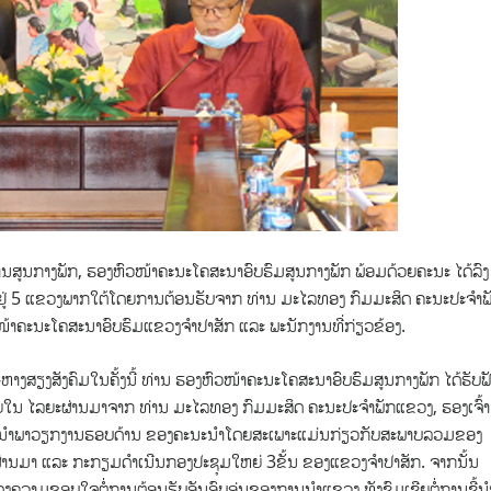
ສູນກາງພັກ, ຮອງຫົວໜ້າຄະນະໂຄສະນາອົບຮົມສູນກາງພັກ ພ້ອມດ້ວຍຄະນະ ໄດ້​ລົງ​
 ຢູ່​ 5 ແຂວງພາກໃຕ້ໂດຍການຕ້ອນຮັບຈາກ ທ່ານ ມະໄລທອງ ກົມມະສິດ ຄະນະປະຈຳພ
້າຄະນະໂຄສະນາອົບຮົມແຂວງຈຳປາສັກ​ ແລະ ພະນັກງານ​ທີ່​ກ່ຽວຂ້ອງ.
ສຽງສັງຄົມໃນຄັ້ງນີ້ ທ່ານ ຮອງຫົວໜ້າຄະນະໂຄສະນາອົບຮົມສູນກາງພັກ ໄດ້ຮັບຟັ
​ພາຍໃນ ​ໄລຍະ​ຜ່ານ​ມາຈາກ ທ່ານ ມະໄລທອງ ກົມມະສິດ ຄະນະປະຈຳພັກແຂວງ, ຮອງເຈົ້າ
ນຳພາວຽກງານຮອບດ້ານ ຂອງຄະນະ​ນຳ​ໂດຍ​ສະ​ເພາະ​ແມ່ນກ່ຽວກັບ​ສະພາບ​ລວມຂອງ​
ມາ ​ແລະ ກະກຽມດໍາເນີນກອງປະຊຸມໃຫຍ່ 3ຂັ້ນ ຂອງແຂວງຈໍາປາສັກ.​ ຈາກນັ້ນ
ງຄວາມຂອບໃຈຕໍ່ການຕ້ອນຮັບອັນອົບອຸ່ນຂອງການນຳແຂວງ ທັງຊົມເຊີຍຕໍ່ການຊີ້ນ