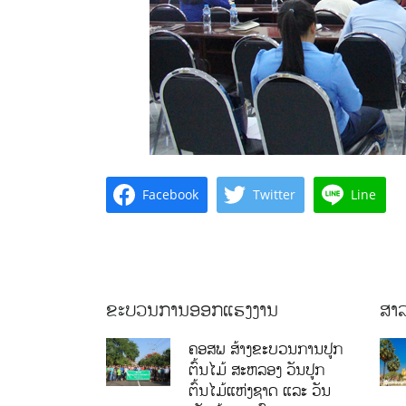
Facebook
Twitter
Line
ຂະບວນການອອກແຮງງານ
ສາລ
ຄອສພ ສ້າງຂະບວນການປູກ
ຕົ້ນໄມ້ ສະຫລອງ ວັນປູກ
ຕົ້ນໄມ້ແຫ່ງຊາດ ແລະ ວັນ