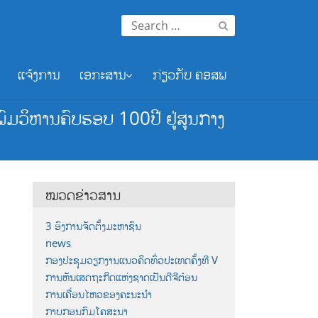
Search
for:
ແຈ້ງການ
ເອກະສານ
ກ່ຽວກັບ ຄອສພ
ົມວິຫານຄົບຮອບ 100ປີ ຢູ່ສູນກາງ
ໝວດຂ່າວສານ
3 ອົງການຈັດຕັ້ງມະຫາຊົນ
news
ກອງປະຊຸມວຽກງານແນວຄິດທົ່ວປະເທດຄັ້ງທີ V
ການຫັນເສດຖະກິດແຫ່ງຊາດເປັນດີຈີຕ໋ອນ
ການເຄື່ອນໄຫວຂອງຄະນະນຳ
ກາບກອນກົມໂຄສະນາ