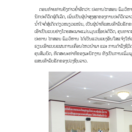
ຕອນທ້າຍທ່ານຍັງກ່າວຢ້ຳອີກວ່າ: ປະ​ທານໄກ​ສອນ ພົມ​ວິ​ຫານ ແມ່ນ​ນັ
ນັກ​ປະ​ຕິ​ວັດ​ຜູ້​ດີ​ເລີດ, ເພິ່ນ​ເປັນ​ຜູ້​ນຳ​ສູງ​ສຸດ​ຂອງ​ການ​ປະ​ຕິ
ນ້ຳ​ໃຈ​ຕໍ່​ສູ້​ເດັດ​ດ່ຽວ​ໜຽວ​ແໜ້ນ, ເປັນ​ຜູ້​ນຳ​ທີ່​ແສນ​ເຄົາ​ລົບ​
ເອົາເປັນແບບຢ່າງໂດຍສະເພາະແມ່ນມູນເຊື້ອປະຕິວັດ, ຄຸນທາດ
ປະທານ ໄກສອນ ພົມວິຫານ ໄດ້ເປັນແວ່ນແຍງອັນໃສແຈ້ງໃຫ້ແກ່
ຮຽນເອົາແບບແຜນການເຄື່ອນໄຫວນໍາພາ ແລະ ການດໍາລົງຊີວິດ
ຄຸນສົມບັດ, ທັດສະນະທ່າທີຂອງພະນັກງານ ທັງເປັນການເພີ່ມພູນ
ແສນເຄົາລົບຮັກຂອງປວງຊົນລາວ.