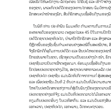
ເພື່ອເຮັດໃຫ້ພະນັກງານ-ລັດຖະກອນ ໄດ້ຮັບຮູ້ ແລະ ເຂົ້າໃຈ
ຂອງຊາດ, ພາລະກິດປະຕິວັດຂອງປະທານໄກສອນ ພົມວິຫານຜູ
ລັກສະນະນຳໜ້າຂອງພັກ, ສືບຕໍ່ຮັກສາມູນເຊື້ອອັນດີງາມຂອງພ
ໃນພິທີ ທ່ານ ປອ ຄຳພັນ ພົມມະທັດ ກຳມະການກົມການເມືອງ
ຂະຫຍາຍຕົວຂອງຊາດລາວ ຕະຫຼອດໄລຍະ 45 ປີໃນການປົກປັກຮ
ປະຕິວັດຊາດປະຊາທິປະໄຕ, ນຳພາປົກປັກຮັກສາ ແລະ ສ້າງສາລ
ຖືຫຼັກໝັ້ນຂອງຊົນຊັ້ນກຳມະກອນຢ່າງສະເໝີຕົ້ນສະເໝີປາຍ, 
ຈົງຮັກພັກດີຕໍ່ອຸດົມການປະຕິວັດ ແລະ ຜົນປະໂຫຍດຂອງປະຊາຊ
ປຶກແຜ່ນພາຍໃນຊາດ, ເຊີດຊູຄວາມເປັນແບບຢ່າງນຳ ໜ້າ, ຮັກສ
ປະຊາຊົນລາວບັນດາເຜົ່າຕະຫຼອດມາ. ຍ້ອນມູນເຊື້ອອັນດີງາ
ປົດປ່ອຍປະເທດຊາດຢ່າງມີໄຊ, ສະຖາປະນາສາທາລະນະລັດ ປະຊາ
ປະຊາທິປະໄຕ ປະຊາຊົນ ແມ່ນລັດທິເກີດຈາກການຕ ໍ່ສູ້ເສຍສະ
ແລະ ເພື່ອປະຊາຊົນ.ວັນທີ 2 ທັນວາ ແມ່ນວັນທີ່ມີຄວາມຫມາຍສ
ໃຫຍ່ໃນປະຫວັດສາດແຫ່ງການຕໍ່ສູ້ເປັນພັນໆປີຂອງຊາດລາວເຮົາ;
ປະເທດຊາດຢ່າງແທ້ຈິງ; ແມ່ນວັນທີ່ປະເທດລາວໄດ້ມີເອກະລາດຢ່
ທຽມກັບປະເທດອຶ່ນໆ ໃນເວທີສາກົນ. ແລະ ແມ່ນວັນແຫ່ງສັນ
ເອກະລາດ, ປະຊາທິປະໄຕ, ເອກະພາບ, ວັດທະນະຖາວອນ.