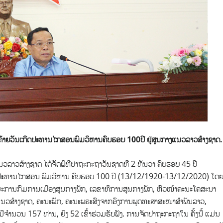
ນຄ້າຍວັນເກີດປະທານໄກສອນພົມວິຫານຄົບຮອບ 100ປີ ຢູ່ສູນກາງແນວລາວສ້າງຊາດ.
ວລາວສ້າງຊາດ ໄດ້ຈັດພິທີປາຖະກະຖາວັນຊາດທີ 2 ທັນວາ ຄົບຮອບ 45 ປີ
ດປະທານໄກສອນ ພົມວິຫານ ຄົບຮອບ 100 ປີ (13/12/1920-13/12/2020) ໂດ
ະການກົມການເມືອງສູນກາງພັກ, ເລຂາທິການສູນກາງພັກ, ຫົວໜ້າຄະນະໂຄສະນາ
ງແນວສ້າງຊາດ, ຄະນະພັກ, ຄະນະພຣະສົງຈາກອົງການພຸດທະສາສະໜາສຳພັນລາວ,
ນວນ 157 ທ່ານ, ຍິງ 52 ເຂົ້າຮ່ວມຮັບຟັງ. ການຈັດປາຖະກະຖາໃນ ຄັ້ງນີ້ ແມ່ນ