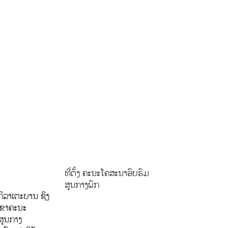
ທີ່ຕັ້ງ ຄະນະໂຄສະນາອົບຮົມ
ສູນກາງພັກ
ິລາເຕະບານ ຊິງ
ລຂາຄະນະ
ສູນກາງ