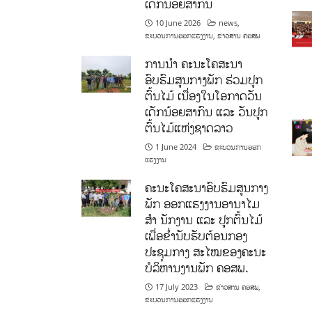
ເດັກນ້ອຍສາກົນ
10 June 2026
news
,
ຂະບວນການອອກແຮງງານ
,
ຂ່າວສານ ຄອສພ
ການນໍາ ຄະນະໂຄສະນາ
ອົບຮົມສູນກາງພັກ ຮ່ວມປູກ
ຕົ້ນໄມ້ ເນື່ອງໃນໂອກາດວັນ
ເດັກນ້ອຍສາກົນ ແລະ ວັນປູກ
ຕົ້ນໄມ້ແຫ່ງຊາດລາວ
1 June 2024
ຂະບວນການອອກ
ແຮງງານ
ຄະນະໂຄສະນາອົບຮົມສູນກາງ
ພັກ ອອກແຮງງານອານາໄມ
ສໍາ ນັກງານ ແລະ ປູກຕົ້ນໄມ້
ເພື່ອຂໍ່ານັບຮັບຕ້ອນກອງ
ປະຊຸມກາງ ສະໄໝຂອງຄະນະ
ບໍລິຫານງານພັກ ຄອສພ.
17 July 2023
ຂ່າວສານ ຄອສພ
,
ຂະບວນການອອກແຮງງານ