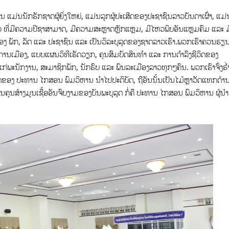
ກ​ຮັກ​ຊາດຜູ້​ຍິ່ງ​ໃຫ​ຍ່, ແມ່ນ​ລູກ​ຜູ້​ປະ​ເສີດ​ຂອງ​ປະ​ຊາ​ຊົນ​ລາວ​ບັນ​ດາ​ເຜົ່າ, ແມ່ນ
​ວັດ​ລາວ ທີ່​ມີ​ຄວາມ​ປີ​ຊາ​ສາ​ມາດ, ມີ​ຄວາມ​ສະຫຼາດຫຼັກ​ແຫຼມ, ມີ​ໄຫວ​ພິບ​ອັນ​ແຫຼມ​ຄົມ ແລະ ມ
ຮັກ​ຂອງ​ ພັກ, ​ລັດ ແລະ ​ປະ​ຊາ​ຊົນ ແລະ ເປັນ​ວິ​ລະ​ບູ​ລຸດ​ຂອງ​ຊາດ​ລາວ​ເຮົາ.ພວກເຮົາຄວນຮຽນ
ການເມືອງ, ແບບແຜນວິທີເຮັດວຽກ, ຄຸນສົມບັດສິນທໍາ ແລະ ການດໍາລົງຊີວິດຂອງ
ພະນັກງານ, ສະມາຊິກພັກ, ນັກຮົບ ແລະ ພົນລະເມືອງລາວທຸກໆຄົນ. ພວກເຮົາຈົ່ງຮ່ໍ
ຂອງ ປະທານ ໄກສອນ ພົມວິຫານ ນໍາໄປປະຕິບັດ, ຖືອັນນັ້ນເປັນໄມ້ຫຼາວັດແທກດ້າ
ຄູນສ້າງມູນເຊື້ອອັນຈົບງາມຂອງບັນພະບູລຸດ ກໍ່ຄື ປະທານ ໄກສອນ ພົມວິຫານ ຜູ້ນໍາທ