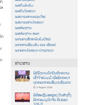
ັກ
ເພສກົມອົບຮົມ
ລະ
ເພສກົມໂຄສະນາ
ເພສວາລະສານອະລຸນໃໝ່
ເພສວາລະສານໂຄສະນາ
່
ເພສຫ້ອງການ
ເພສຫ້ອງການ ສພທ
ຢຶດ
ເອກະສານສຶກສາອົບຮົມ(ໃໝ່)
ເອກະສານເຊື່ອມຊືມ ແລະ ເຜີຍແຜ່
ັນ
ເອກະສານໂຄສະນາ-ປາຖະກະຖາ
າດ
ຂ່າວສານ
ພິທີລົງນາມບົດບັນທຶກຄວາມ
ເຂົ້າໃຈຮ່ວມມື ເພື່ອພັດທະນາ
ບຸກຄະລາກອນສື່ມວນຊົນລາວ
5 August 2026
ພິທີສະເຫຼີມສະຫຼອງ ວັນສ້າງຕັ້ງ
ພັກກອມມູນິດຈີນ ຄົບຮອບ
105 ປີ