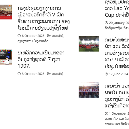
ຊາວໜຸ່ມປະຊາ
ກອງປະຊຸມວຽກງານການ
ລາວ Lao Y
ເມືອງແນວຄິດຄັ້ງທີ V ເປີດ
Cup ປະຈຳປ
ຂຶ້ນທ່າມກາງສະພາບການຂອງ
20 January 2
ໂລກມີການປ່ຽນແປງຄັ້ງໃຫຍ່
ຈັດຕັ້ງມະຫາຊົນ
,
ກິລາ
6 October 2025
ສາລະໜ້າຮູ້
,
ຄະນະໂຄສະນາ
ວຽກງານການເມືອງ-ແນວຄິດ
ພັກ ແລະ ລັດວ
ປະຫວັດຄວາມເປັນມາຂອງ
ລາວສ້າງຂະບວ
ວັນຄູແຫ່ງຊາດທີ 7 ຕຸລາ
ເຕະບານເພື່ອ
1907.
ປະຊຸມໃຫຍ່ຂ
3 October 2025
ສາລະໜ້າຮູ້
17 June 2024
ຄະນະນຳ ແລະ
ພາຍໃນຄະນະ
ສູນກາງພັກ ເຂ
ແຂ່ງຂັນກິລ
1 December 
ຄອສພ
,
ກິລາ ແລະ ສິລ
ຂ່າວສານ ແລະ ຝຶກອົບ