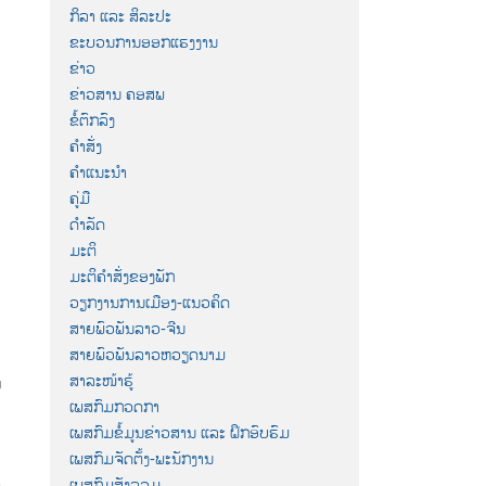
ກິລາ ແລະ ສິລະປະ
ຂະບວນການອອກແຮງງານ
ຂ່າວ
ຂ່າວສານ ຄອສພ
ຂໍ້ຕົກລົງ
ຄຳສັ່ງ
ຄຳແນະນຳ
ຄູ່ມື
ດຳລັດ
ມະຕິ
ມະຕິຄຳສັ່ງຂອງພັກ
ວຽກງານການເມືອງ-ແນວຄິດ
ສາຍພົວພັນລາວ-ຈີນ
ສາຍພົວພັນລາວຫວຽດນາມ
ສາລະໜ້າຮູ້
ຍ
ເພສກົມກວດກາ
ເພສກົມຂໍ້ມູນຂ່າວສານ ແລະ ຝຶກອົບຮົມ
ເພສກົມຈັດຕັ້ງ-ພະນັກງານ
ເພສກົມສັງລວມ