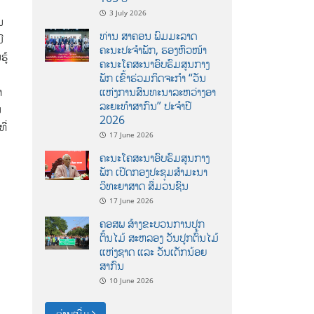
3 July 2026
​
ທ່ານ ສາຄອນ ພົມມະລາດ
ີ​
ຄະນະປະຈໍາພັກ, ຮອງຫົວໜ້າ
ຮູ້
ຄະນະໂຄສະນາອົບຮົມສູນກາງ
ພັກ ເຂົ້າຮ່ວມກິດຈະກຳ “ວັນ
າ
ແຫ່ງການສົນທະນາລະຫວ່າງອາ
ລະຍະທຳສາກົນ” ປະຈຳປີ
ນ
2026
ີ່
17 June 2026
ຄະນະໂຄສະນາອົບຮົມສູນກາງ
ພັກ ເປີດກອງປະຊຸມສຳມະນາ
ວິທະຍາສາດ ສຶ່ມວນຊົນ
17 June 2026
ຄອສພ ສ້າງຂະບວນການປູກ
ຕົ້ນໄມ້ ສະຫລອງ ວັນປູກຕົ້ນໄມ້
ແຫ່ງຊາດ ແລະ ວັນເດັກນ້ອຍ
ສາກົນ
10 June 2026
ອ່ານເພີ່ມ