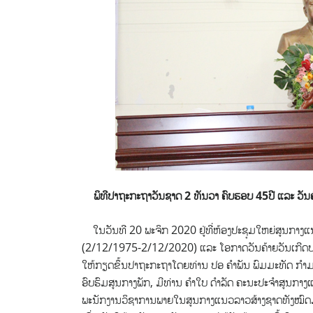
ພິທີປາຖະກະຖາວັນຊາດ 2 ທັນວາ ຄົບຮອບ 45ປີ ແລະ ວັ
ໃນວັນທີ 20 ພະຈິກ 2020 ຢູ່ທີ່ຫ້ອງປະຊຸມໃຫຍ່ສູນກາງແນ
(2/12/1975-2/12/2020) ແລະ
ໂອກາດວັນຄ້າຍວັນເກີ
ໃຫ້ກຽດຂຶ້ນປາຖະກະຖາໂດຍທ່ານ ປອ ຄຳພັນ ພົມມະທັດ ກຳມ
ອົບຮົມສູນກາງພັກ, ມີທ່ານ ຄຳໃບ ດຳລັດ ຄະນະປະຈຳສູນກາ
ພະນັກງານວິຊາການພາຍໃນສູນກາງແນວລາວສ້າງຊາດທັງໝົດມີຈຳ