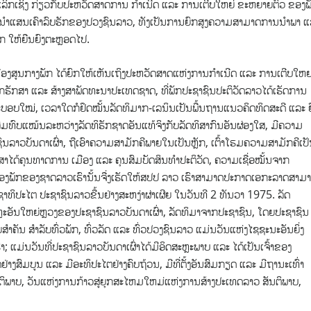
ຢ່າງເລິກເຊິ່ງ ກ່ຽວກັບປະຫວັດສາດການ ກຳເນີດ ແລະ ການເຕີບໃຫຍ່ ຂະຫຍາຍຕົວ ຂອງພ
້ນຳແສນເຄົາລົບຮັກຂອງປວງຊົນລາວ, ທັງເປັນການຍົກສູງຄວາມສາມາດການນຳພາ ແ
ັກ ໃຫ້ຍືນຍົງຕະຫຼອດໄປ.
ສູນກາງພັກ ໄດ້ຍົກໃຫ້ເຫັນເຖິງປະຫວັດສາດແຫ່ງການກໍາເນີດ ແລະ ການເຕີບໃຫຍ
ັກສາ ແລະ ສ້າງສາພັດທະນາປະເທດຊາດ, ທີ່ພັກປະຊາຊົນປະຕິວັດລາວໄດ້ເຮັດການ
ະບອບໃໝ່, ເວລາໃດກໍຢຶດໝັ້ນລັດທິມາກ-ເລນິນເປັນພື້ນຖານແນວຄິດທິດສະດີ ແລະ 
ສົມທົບແໝ້ນລະຫວ່າງລັດທິຮັກຊາດອັນແທ້ຈິງກັບລັດທິສາກົນອັນຜ່ອງໃສ, ມີຄວາມ
ົນລາວບັນດາເຜົ່າ, ຖືເອົາຄວາມສາມັກຄີພາຍໃນເປັນຫຼັກ, ເຕົ້າໂຮມຄວາມສາມັກຄີເປ
າໄດ້ຄຸນທາດການ ເມືອງ ແລະ ຄຸນສົມບັດສິນທຳປະຕິວັດ, ຄວາມເຊື່ອໝັ້ນຈາກ
ມຂອງພັກຂອງຊາດລາວເຮົານັ້ນຈື່ງເຮັດໃຫ້ສປປ ລາວ ເຮົາສາມາດປະກາດເອກະລາດສາມ
ທິປະໄຕ ປະຊາຊົນລາວຂື້ນຢ່າງສະຫງ່າຜ່າເຜີຍ ໃນວັນທີ 2 ທັນວາ 1975. ລັດ
ຫຼະອັນໃຫຍ່ຫຼວງຂອງປະຊາຊົນລາວບັນດາເຜົ່າ, ລັດທິມາຈາກປະຊາຊົນ, ໂດຍປະຊາຊົນ
ໍາຄັນ ສໍາລັບທົ່ວພັກ, ທົ່ວລັດ ແລະ ທົ່ວປວງຊົນລາວ ແມ່ນວັນແຫ່ງໄຊຊະນະອັນຍິ່ງ
 ແມ່ນວັນທີ່ປະຊາຊົນລາວບັນດາເຜົ່າໄດ້ມີອິດສະຫຼະພາບ ແລະ ໄດ້ເປັນເຈົ້າຂອງ
າງສົມບູນ ແລະ ມີອະທິປະໄຕຢ່າງຄົບຖ້ວນ, ມີທີ່ຕັ້ງອັນສົມກຽດ ແລະ ມີຖານະເທົ່າ
ຕິພາບ, ວັນແຫ່ງການກ້າວສູ່ຍຸກສະໄຫມໃຫມ່ແຫ່ງການສ້າງປະເທດລາວ ສັນຕິພາບ,