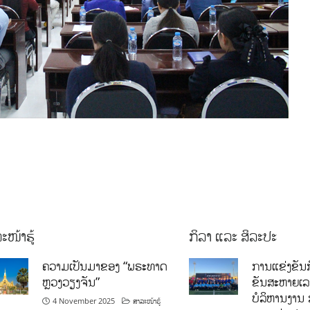
ະໜ້າຮູ້
ກິລາ ແລະ ສິລະປະ
ຄວາມເປັນມາຂອງ “ພຣະທາດ
ການແຂ່ງຂັນກ
ຫຼວງວຽງຈັນ”
ຂັນສະຫາຍເ
ບໍລິຫານງານ 
4 November 2025
ສາລະໜ້າຮູ້