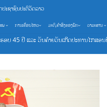
ກປະຊາຊົນປະຕິວັດລາວ
ອສພ
ການເຄື່ອນໄຫວ
ມະຕິ,ຄຳສັ່ງຂອງພັກ
ວາລະສານ
ບຮອບ 45 ປີ ແລະ ວັນຄ້າຍວັນເກີດປະທານໄກສອນພ