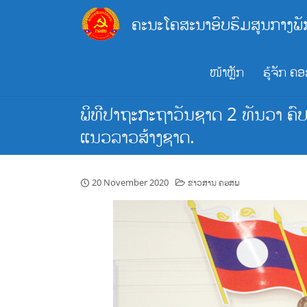
Skip
ຄະນະໂຄສະນາອົບຮົມສູນກາງພັ
to
content
ໜ້າຫຼັກ
ຮູ້ຈັກ ຄ
ພິທີປາຖະກະຖາວັນຊາດ 2 ທັນວາ ຄົ
ແນວລາວສ້າງຊາດ.
20 November 2020
ຂ່າວສານ ຄອສພ