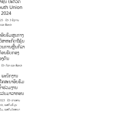
ຊົນ ປະຕິວັດ
outh Union
ີ 2024
025
3 ອົງການ
 ແລະ ສິລະປະ
ອົບຮົມສູນກາງ
ິສາຫະກິດຖືຮຸ້ນ
ນການຫຼີ້ນກິລາ
ຕ້ອນຮັບກອງ
ອງຕົນ
ກິລາ ແລະ ສິລະປະ
 ພະນັກງານ
ໂຄສະນາອົບຮົມ
ົ້າຮ່ວມງານ
າແລ່ນມາລາທອນ
2023
ຂ່າວສານ
ະປະ
,
ເພສກົມຂໍ້ມູນ
ຮົມ
,
ເພສກົມໂຄສະນາ