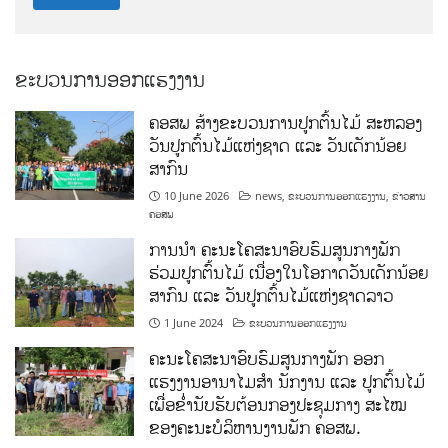
ຂະບວນການອອກແຮງງານ
ຄອສພ ສ້າງຂະບວນການປູກຕົ້ນໄມ້ ສະຫລອງ
ວັນປູກຕົ້ນໄມ້ແຫ່ງຊາດ ແລະ ວັນເດັກນ້ອຍ
ສາກົນ
10 June 2026
news
,
ຂະບວນການອອກແຮງງານ
,
ຂ່າວສານ
ຄອສພ
ການນໍາ ຄະນະໂຄສະນາອົບຮົມສູນກາງພັກ
ຮ່ວມປູກຕົ້ນໄມ້ ເນື່ອງໃນໂອກາດວັນເດັກນ້ອຍ
ສາກົນ ແລະ ວັນປູກຕົ້ນໄມ້ແຫ່ງຊາດລາວ
1 June 2024
ຂະບວນການອອກແຮງງານ
ຄະນະໂຄສະນາອົບຮົມສູນກາງພັກ ອອກ
ແຮງງານອານາໄມສໍາ ນັກງານ ແລະ ປູກຕົ້ນໄມ້
ເພື່ອຂໍ່ານັບຮັບຕ້ອນກອງປະຊຸມກາງ ສະໄໝ
ຂອງຄະນະບໍລິຫານງານພັກ ຄອສພ.