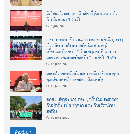
ພິທີສະເຫຼີມສະຫຼອງ ວັນສ້າງຕັ້ງພັກກອມມູນິດ
ຈີນ ຄົບຮອບ 105 ປີ
3 July 2026
ທ່ານ ສາຄອນ ພົມມະລາດ ຄະນະປະຈໍາພັກ, ຮອງ
ຫົວໜ້າຄະນະໂຄສະນາອົບຮົມສູນກາງພັກ
ເຂົ້າຮ່ວມກິດຈະກຳ “ວັນແຫ່ງການສົນທະນາ
ລະຫວ່າງອາລະຍະທຳສາກົນ” ປະຈຳປີ 2026
17 June 2026
ຄະນະໂຄສະນາອົບຮົມສູນກາງພັກ ເປີດກອງປະ
ຊຸມສຳມະນາວິທະຍາສາດ ສຶ່ມວນຊົນ
17 June 2026
ຄອສພ ສ້າງຂະບວນການປູກຕົ້ນໄມ້ ສະຫລອງ
ວັນປູກຕົ້ນໄມ້ແຫ່ງຊາດ ແລະ ວັນເດັກນ້ອຍ
ສາກົນ
10 June 2026
ອ່ານເພີ່ມ