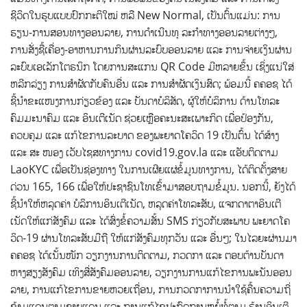
ຊີວິດໃນຮູບແບບປົກກະຕິໃໝ່ ຫລື New Normal, ເປັນຕົ້ນແມ່ນ: ການ
ຮຽນ-ການສອນທາງອອນລາຍ, ການດຳເນີນທຸ ລະກຳທາງອອນລາຍຕ່າງໆ,
ການສັ່ງຊື້ເຄື່ອງ-ອາຫານການກິນຜ່ານລະບົບອອນລາຍ ແລະ ການຈ່າຍເງິນຜ່ານ
ລະບົບເອເລັກໂຕຣນິກ ໂດຍການສະແກນ QR Code ມີຫລາຍຂຶ້ນ ເຊິ່ງແນ່ໃສ່
ຫລີກລ່ຽງ ການສຳຜັດກັບຄົນອື່ນ ແລະ ການສຳຜັດເງິນສົດ; ພ້ອມນີ້ ຄຄອຊ ໄດ້
ຊີ້ນຳຂະແໜງການກ່ຽວຂ້ອງ ແລະ ບັນດາບໍລິສັດ, ຜູ້ໃຫ້ບໍລິການ ດ້ານໂທລະ
ຄົມມະນາຄົມ ແລະ ອິນເຕີເນັດ ຊ່ວຍເຫຼືອຄະນະສະເພາະກິດ ເພື່ອປ້ອງກັນ,
ຄວບຄຸມ ແລະ ແກ້ໄຂການລະບາດ ຂອງພະຍາດໂຄວິດ 19 ເປັນຕົ້ນ ໄດ້ສ້າງ
ແລະ ສະ ໜອງ ເວັບໄຊສທາງການ covid19.gov.la ແລະ ແອັບຕິດຕາມ
LaoKYC ເພື່ອເປັນຊ່ອງທາງ ໃນການເຜີຍແຜ່ຂໍ້ມູນທາງການ, ໄດ້ຕິດຕັ້ງສາຍ
ດ່ວນ 165, 166 ເພື່ອໃຫ້ປະຊາຊົນໂທເຂົ້າມາສອບຖາມຂໍ້ມູນ. ນອກນີ້, ຍັງໄດ້
ຊີ້ນຳໃຫ້ຫລຸດຄ່າ ບໍລິການອິນເຕີເນັດ, ຫລຸດຄ່າໂທລະສັບ, ແຈກດາຕາອິນເຕີ
ເນັດໃຫ້ແກ່ສັງຄົມ ແລະ ໄດ້ສົ່ງຂໍ້ຄວາມສັ້ນ SMS ກ່ຽວກັບສະພາບ ພະຍາດໂຄ
ວິດ-19 ຜ່ານໂທລະສັບມືຖື ໃຫ້ແກ່ສັງຄົມທຸກວັນ ແລະ ອື່ນໆ; ໃນໄລຍະຜ່ານມາ
ຄຄອຊ ໄດ້ເນັ້ນໜັກ ວຽກງານການຕິດຕາມ, ກວດກາ ແລະ ຕອບຕ້ານບັນດາ
ຫາງສຽງສັງຄົມ ເທິງສື່ສັງຄົມອອນລາຍ, ວຽກງານການແກ້ໄຂການພະນັນອອນ
ລາຍ, ການແກ້ໄຂການຂາຍຫວຍເຖື່ອນ, ການກວດກາການນໍາໃຊ້ຄື້ນຄວາມຖີ່
ຂ້າມແດນຕາມຊາຍແດນ ແລະ ການແກ້ໄຂປະກົດການຫຍໍ້ທໍ້ຕາມ ຮ້ານອິນເຕີ