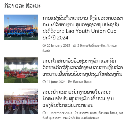
ກິລາ ແລະ ສິລະປະ
ການແຂ່ງຂັນກິລາເຕະບານ ຊິງຂັນສະຫາຍເລຂາ
ຄະນະບໍລິຫານງານ ສູນກາງຊາວໜຸ່ມປະຊາຊົນ
ປະຕິວັດລາວ Lao Youth Union Cup
ປະຈຳປີ 2024
20 January 2025
3 ອົງການຈັດຕັ້ງມະຫາຊົນ
,
ກິລາ ແລະ
ສິລະປະ
ຄະນະໂຄສະນາອົບຮົມສູນກາງພັກ ແລະ ລັດ
ວິສາຫະກິດຖືຮຸ້ນລາວສ້າງຂະບວນການຫຼີ້ນກິລາ
ເຕະບານເພື່ອຕ້ອນຮັບກອງປະຊຸມໃຫຍ່ຂອງຕົນ
17 June 2024
ກິລາ ແລະ ສິລະປະ
ຄະນະນຳ ແລະ ພະນັກງານພາຍໃນຄະນະ
ໂຄສະນາອົບຮົມສູນກາງພັກ ເຂົ້າຮ່ວມງານ
ແຂ່ງຂັນກິລາແລ່ນມາລາທອນ
1 December 2023
ຂ່າວສານ ຄອສພ
,
ກິລາ ແລະ ສິລະປະ
,
ເພສ
ກົມຂໍ້ມູນຂ່າວສານ ແລະ ຝຶກອົບຮົມ
,
ເພສກົມໂຄສະນາ