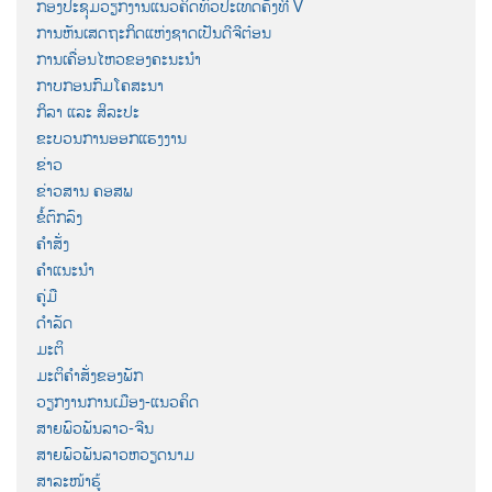
ກອງປະຊຸມວຽກງານແນວຄິດທົ່ວປະເທດຄັ້ງທີ V
ການຫັນເສດຖະກິດແຫ່ງຊາດເປັນດີຈີຕ໋ອນ
ການເຄື່ອນໄຫວຂອງຄະນະນຳ
ກາບກອນກົມໂຄສະນາ
ກິລາ ແລະ ສິລະປະ
ຂະບວນການອອກແຮງງານ
ຂ່າວ
ຂ່າວສານ ຄອສພ
ຂໍ້ຕົກລົງ
ຄຳສັ່ງ
ຄຳແນະນຳ
ຄູ່ມື
ດຳລັດ
ມະຕິ
ມະຕິຄຳສັ່ງຂອງພັກ
ວຽກງານການເມືອງ-ແນວຄິດ
ສາຍພົວພັນລາວ-ຈີນ
ສາຍພົວພັນລາວຫວຽດນາມ
ສາລະໜ້າຮູ້