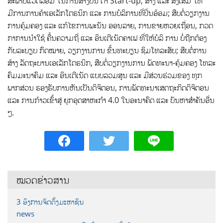
ສະພາບແວດລ້ອມ ໃນການສ້າງບັນ ດາ Start-up, ສ້າງ ແລະ ສົ່ງເສີມ ໃຫ້
ມີການການຄ້າເອເລັກໂຕຣນິກ ແລະ ການບໍລິການທີ່ປິ່ນອ້ອມ; ສືບຕໍ່ວຽກງານ
ການຄຸ້ມຄອງ ແລະ ແກ້ໄຂການພະນັນ ອອນລາຍ, ການຂາຍຫວຍເຖື່ອນ, ກວດ
ກາການນໍາໃຊ້ ຄື້ນຄວາມຖີ່ ແລະ ອິນເຕີເນັດຄາເຟ ທີ່ໃຫ້ບໍລິ ການ ບໍ່ຖືກຕ້ອງ
ກັບລະບຽບ ກົດໝາຍ, ວຽກງານການ ຂຶ້ນທະບຽນ ຊິມໂທລະສັບ; ສືບຕໍ່ການ
ສ້າງ ລັດຖະບານເອເລັກໂຕຣນິກ, ສືບຕໍ່ວຽກງານການ ພັດທະນາ-ຄຸ້ມຄອງ ໂທລະ
ຄົມມະນາຄົມ ແລະ ອິນເຕີເນັດ ແບບລວມສູນ ແລະ ມີສ່ວນຮ່ວມຂອງ ທຸກ
ພາກສ່ວນ ຮອງຮັບການຫັນເປັນດິຈິຕອນ, ການພັດທະນາເສດຖະກິດດິຈິຕອນ
ແລະ ການກ້າວເຂົ້າສູ່ ຍຸກອຸດສາຫະກຳ 4.0 ໃນອະນາຄົດ ແລະ ບັນຫາສຳຄັນອື່ນ
ໆ.
ໝວດຂ່າວສານ
3 ອົງການຈັດຕັ້ງມະຫາຊົນ
news