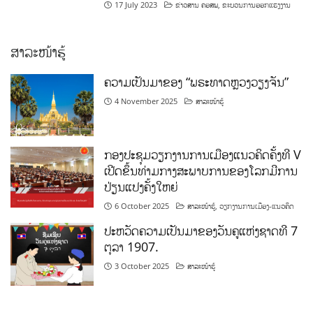
17 July 2023
ຂ່າວສານ ຄອສພ
,
ຂະບວນການອອກແຮງງານ
ສາລະໜ້າຮູ້
ຄວາມເປັນມາຂອງ “ພຣະທາດຫຼວງວຽງຈັນ”
4 November 2025
ສາລະໜ້າຮູ້
ກອງປະຊຸມວຽກງານການເມືອງແນວຄິດຄັ້ງທີ V
ເປີດຂຶ້ນທ່າມກາງສະພາບການຂອງໂລກມີການ
ປ່ຽນແປງຄັ້ງໃຫຍ່
6 October 2025
ສາລະໜ້າຮູ້
,
ວຽກງານການເມືອງ-ແນວຄິດ
ປະຫວັດຄວາມເປັນມາຂອງວັນຄູແຫ່ງຊາດທີ 7
ຕຸລາ 1907.
3 October 2025
ສາລະໜ້າຮູ້