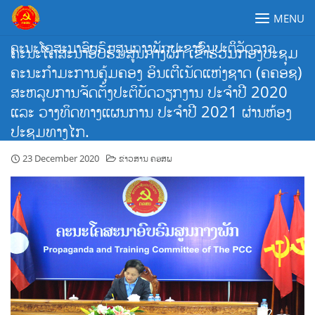
Skip
MENU
to
content
ຄະນະໂຄສະນາອົບຮົມສູນກາງພັກປະຊາຊົນປະຕິວັດລາວ
ຄະນະໂຄສະນາອົບຮົມສູນກາງພັກ ເຂົ້າຮ່ວມກອງປະຊຸມ
ຄະນະກຳມະການຄຸ້ມຄອງ ອິນເຕີເນັດແຫ່ງຊາດ (ຄຄອຊ)
ສະຫລຸບການຈັດຕັ້ງປະຕິບັດວຽກງານ ປະຈໍາປີ 2020
ແລະ ວາງທິດທາງແຜນການ ປະຈໍາປີ 2021 ຜ່ານຫ້ອງ
ປະຊຸມທາງໄກ.
23 December 2020
ຂ່າວສານ ຄອສພ