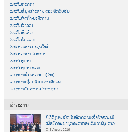
ເພສກົມກວດກາ
ເພສກົມຂໍ້ມູນຂ່າວສານ ແລະ ຝຶກອົບຮົມ
ເພສກົມຈັດຕັ້ງ-ພະນັກງານ
ເພສກົມສັງລວມ
ເພສກົມອົບຮົມ
ເພສກົມໂຄສະນາ
ເພສວາລະສານອະລຸນໃໝ່
ເພສວາລະສານໂຄສະນາ
ເພສຫ້ອງການ
ເພສຫ້ອງການ ສພທ
ເອກະສານສຶກສາອົບຮົມ(ໃໝ່)
ເອກະສານເຊື່ອມຊືມ ແລະ ເຜີຍແຜ່
ເອກະສານໂຄສະນາ-ປາຖະກະຖາ
ຂ່າວສານ
ພິທີລົງນາມບົດບັນທຶກຄວາມເຂົ້າໃຈຮ່ວມມື
ເພື່ອພັດທະນາບຸກຄະລາກອນສື່ມວນຊົນລາວ
5 August 2026