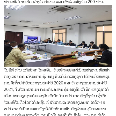
ທໍາອິດທີ່ມີການເປີດກວ້າງທົ່ວປະເທດ ແລະ ເຂົ້າຮ່ວມທັງໝົດ 200 ທ່ານ.
ໃນພິທີ ທ່ານ ແກ້ວວີສຸກ ໂສລະພົມ, ຫົວໜ້າສູນອິນເຕີເນັດແຫ່ງຊາດ, ຫົວໜ້າ
ກອງເລຂາ ຄະນະກຳມະການຄຸ້ມຄອງ ອິນເຕີເນັດແຫ່ງຊາດ ໄດ້ຜ່ານບົດສະຫລຸບ
ການຈັດຕັ້ງປະຕິບັດວຽກງານປະຈຳປີ 2020 ແລະ ທິດທາງແຜນການປະຈໍາປີ
2021, ໃນໄລຍະຜ່ານມາ ຄະນະກໍາມະການ ຄຸ້ມຄອງອິນເຕີເນັດ ແຫ່ງຊາດໄດ້
ເຄື່ອນໄຫວວຽກງານຄຸ້ມຄອງອິນເຕີເນັດ ໃນ ສປປ ລາວ ຢ່າງຕັ້ງໜ້າ ເຊິ່ງເປັນ
ໄລຍະທີ່ໃນທົ່ວໂລກໄດ້ປະເຊີນໜ້າກັບການລະບາດຂອງພະຍາດ ໂຄວິດ-19
ສປປ ລາວ ກໍເປັນປະເທດໜຶ່ງທີ່ໄດ້ຖືກຜົນກະທົບ ຢ່າງຮ້າຍແຮງໂດຍສະເພາະ
ແມ່ນທາງດ້ານເສດຖະກິດ, ການພົວພັນຂອງຄົນໃນສັງຄົມ ແລະ ການດໍາລົງ