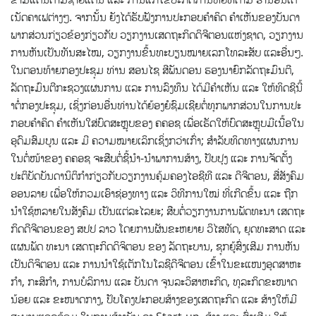
ເນັດຄາເຟຕ່າງໆ. ຈາກນັ້ນ ຍັງໄດ້ຮັບຟັງການປະກອບຄໍາຄິດ ຄໍາເຫັນຂອງບັນດາ
ພາກສ່ວນກ່ຽວຂ້ອງກ່ຽວກັບ ວຽກງານເສດຖະກິດດິຈີຕອນແຫ່ງຊາດ, ວຽກງານ
ການຫັນເປັນທັນສະໄໝ, ວຽກງານຂຶ້ນທະບຽນໝາຍເລກໂທລະສັບ ແລະອື່ນໆ.
ໃນຕອນທ້າຍກອງປະຊຸມ ທ່ານ ສອນໄຊ ສີພັນດອນ ຮອງນາຍົກລັດຖະມົນຕີ,
ລັດຖະມົນຕີກະຊວງແຜນການ ແລະ ການລົງທຶນ ໄດ້ມີຄໍາເຫັນ ແລະ ໃຫ້ທິດຊີນີ້
າຕໍ່ກອງປະຊຸມ, ເຊິ່ງກ່ອນອື່ນທ່ານໄດ້ຍ້ອງຍໍຊົມເຊີຍຕໍ່ທຸກພາກສ່ວນໃນການປະ
ກອບຄໍາຄິດ ຄໍາເຫັນໃສ່ບົດສະຫຼຸບຂອງ ຄຄອຊ ເພື່ອເຮັດໃຫ້ບົດສະຫຼຸບມີເນື້ອໃນ
ອຸດົມສົມບູນ ແລະ ມີ ຄວາມໝາຍເລິກເຊິ່ງກວ່າເກົ່າ; ສໍາລັບທິດທາງແຜນການ
ໃນຕໍ່ໜ້າຂອງ ຄຄອຊ ຈະສືບຕໍ່ຊີ້ນຳ-ນໍາພາການສ້າງ, ປັບປຸງ ແລະ ການຈັດຕັ້ງ
ປະຕິບັດບັນດານິຕິກຳກ່ຽວກັບວຽກງານຄຸ້ມຄອງໄອຊີທີ ແລະ ດີຈີຕອນ, ສື່ສັງຄົມ
ອອນລາຍ ເພື່ອໃຫ້ກວມເອົາຊ່ອງທາງ ແລະ ວິທີການໃໝ່ ທີ່ເກີດຂຶ້ນ ແລະ ຖືກ
ນຳໃຊ້ຫລາຍໃນສັງຄົມ ເປັນແຕ່ລະໄລຍະ; ສືບຕໍ່ວຽກງານການພັດທະນາ ເສດຖະ
ກິດດີຈີຕອນຂອງ ສປປ ລາວ ໂດຍການຜັນຂະຫຍາຍ ວິໄສທັດ, ຍຸດທະສາດ ແລະ
ແຜນພັດ ທະນາ ເສດຖະກິດດິຈິຕອນ ຂອງ ລັດຖະບານ, ຊຸກຍູ້ສົ່ງເສີມ ການຫັນ
ເປັນດິຈິຕອນ ແລະ ການນໍາໃຊ້ເຕັກໂນໂລຊີດີຈີຕອນ ເຂົ້າໃນຂະແໜງອຸດສາຫະ
ກໍາ, ກະສິກໍາ, ການບໍລິການ ແລະ ບັນດາ ຈຸນລະວິສາຫະກິດ, ທຸລະກິດຂະໜາດ
ນ້ອຍ ແລະ ຂະໜາດກາງ, ປັບໂຄງປະກອບສ້າງຂອງເສດຖະກິດ ແລະ ສ້າງໃຫ້ມີ