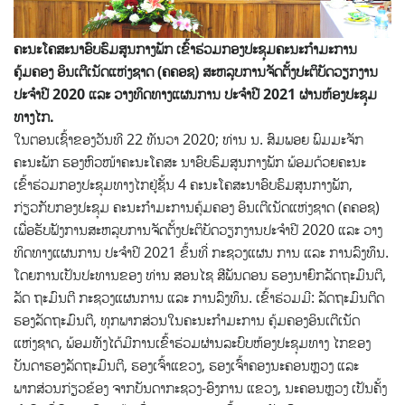
ຄະນະໂຄສະນາອົບຮົມສູນກາງພັກ ເຂົ້າຮ່ວມກອງປະຊຸມຄະນະກຳມະການ
ຄຸ້ມຄອງ ອິນເຕີເນັດແຫ່ງຊາດ (ຄຄອຊ) ສະຫລຸບການຈັດຕັ້ງປະຕິບັດວຽກງານ
ປະຈໍາປີ 2020 ແລະ ວາງທິດທາງແຜນການ ປະຈໍາປີ 2021 ຜ່ານຫ້ອງປະຊຸມ
ທາງໄກ.
ໃນຕອນເຊົ້າຂອງວັນທີ 22 ທັນວາ 2020; ທ່ານ ນ. ສົມພອຍ ພົມມະຈັກ
ຄະນະພັກ ຮອງຫົວໜ້າຄະນະໂຄສະ ນາອົບຮົມສູນກາງພັກ ພ້ອມດ້ວຍຄະນະ
ເຂົ້າຮ່ວມກອງປະຊຸມທາງໄກຢູ່ຊັ້ນ 4 ຄະນະໂຄສະນາອົບຮົມສູນກາງພັກ,
ກ່ຽວກັບກອງປະຊຸມ ຄະນະກຳມະການຄຸ້ມຄອງ ອິນເຕີເນັດແຫ່ງຊາດ (ຄຄອຊ)
ເພື່ອຮັບຟັງການສະຫລຸບການຈັດຕັ້ງປະຕິບັດວຽກງານປະຈໍາປີ 2020 ແລະ ວາງ
ທິດທາງແຜນການ ປະຈໍາປີ 2021 ຂຶ້ນທີ່ ກະຊວງແຜນ ການ ແລະ ການລົງທຶນ.
ໂດຍການເປັນປະທານຂອງ ທ່ານ ສອນໄຊ ສີພັນດອນ ຮອງນາຍົກລັດຖະມົນຕີ,
ລັດ ຖະມົນຕີ ກະຊວງແຜນການ ແລະ ການລົງທຶນ. ເຂົ້າຮ່ວມມີ: ລັດຖະມົນຕີດ
ຮອງລັດຖະມົນຕີ, ທຸກພາກສ່ວນໃນຄະນະກໍາມະການ ຄຸ້ມຄອງອິນເຕີເນັດ
ແຫ່ງຊາດ, ພ້ອມທັງໄດ້ມີການເຂົ້າຮ່ວມຜ່ານລະບົບຫ້ອງປະຊຸມທາງ ໄກຂອງ
ບັນດາຮອງລັດຖະມົນຕີ, ຮອງເຈົ້າແຂວງ, ຮອງເຈົ້າຄອງນະຄອນຫຼວງ ແລະ
ພາກສ່ວນກ່ຽວຂ້ອງ ຈາກບັນດາກະຊວງ-ອົງການ ແຂວງ, ນະຄອນຫຼວງ ເປັນຄັ້ງ