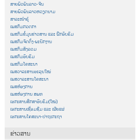
ສາຍພົວພັນລາວ-ຈີນ
ສາຍພົວພັນລາວຫວຽດນາມ
ສາລະໜ້າຮູ້
ເພສກົມກວດກາ
ເພສກົມຂໍ້ມູນຂ່າວສານ ແລະ ຝຶກອົບຮົມ
ເພສກົມຈັດຕັ້ງ-ພະນັກງານ
ເພສກົມສັງລວມ
ເພສກົມອົບຮົມ
ເພສກົມໂຄສະນາ
ເພສວາລະສານອະລຸນໃໝ່
ເພສວາລະສານໂຄສະນາ
ເພສຫ້ອງການ
ເພສຫ້ອງການ ສພທ
ເອກະສານສຶກສາອົບຮົມ(ໃໝ່)
ເອກະສານເຊື່ອມຊືມ ແລະ ເຜີຍແຜ່
ເອກະສານໂຄສະນາ-ປາຖະກະຖາ
ຂ່າວສານ