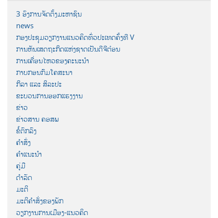
3 ອົງການຈັດຕັ້ງມະຫາຊົນ
news
ກອງປະຊຸມວຽກງານແນວຄິດທົ່ວປະເທດຄັ້ງທີ V
ການຫັນເສດຖະກິດແຫ່ງຊາດເປັນດີຈີຕ໋ອນ
ການເຄື່ອນໄຫວຂອງຄະນະນຳ
ກາບກອນກົມໂຄສະນາ
ກິລາ ແລະ ສິລະປະ
ຂະບວນການອອກແຮງງານ
ຂ່າວ
ຂ່າວສານ ຄອສພ
ຂໍ້ຕົກລົງ
ຄຳສັ່ງ
ຄຳແນະນຳ
ຄູ່ມື
ດຳລັດ
ມະຕິ
ມະຕິຄຳສັ່ງຂອງພັກ
ວຽກງານການເມືອງ-ແນວຄິດ