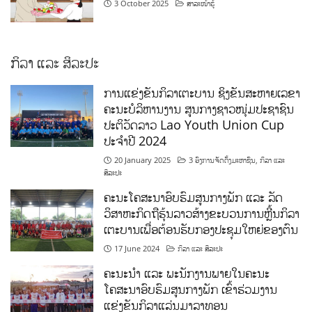
3 October 2025
ສາລະໜ້າຮູ້
ກິລາ ແລະ ສິລະປະ
ການແຂ່ງຂັນກິລາເຕະບານ ຊິງຂັນສະຫາຍເລຂາ
ຄະນະບໍລິຫານງານ ສູນກາງຊາວໜຸ່ມປະຊາຊົນ
ປະຕິວັດລາວ Lao Youth Union Cup
ປະຈຳປີ 2024
20 January 2025
3 ອົງການຈັດຕັ້ງມະຫາຊົນ
,
ກິລາ ແລະ
ສິລະປະ
ຄະນະໂຄສະນາອົບຮົມສູນກາງພັກ ແລະ ລັດ
ວິສາຫະກິດຖືຮຸ້ນລາວສ້າງຂະບວນການຫຼີ້ນກິລາ
ເຕະບານເພື່ອຕ້ອນຮັບກອງປະຊຸມໃຫຍ່ຂອງຕົນ
17 June 2024
ກິລາ ແລະ ສິລະປະ
ຄະນະນຳ ແລະ ພະນັກງານພາຍໃນຄະນະ
ໂຄສະນາອົບຮົມສູນກາງພັກ ເຂົ້າຮ່ວມງານ
ແຂ່ງຂັນກິລາແລ່ນມາລາທອນ