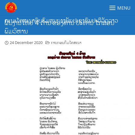
Skip
MENU
to
content
ຄະນະໂຄສະນາອົບຮົມສູນກາງພັກປະຊາຊົນປະຕິວັດລາວ
ຜົນງານໃຫຍ່ 4 ດ້ານ ຂອງທ່ານ ປະທານ ໄກສອນ
ພົມວິຫານ
24 December 2020
ກາບກອນກົມໂຄສະນາ