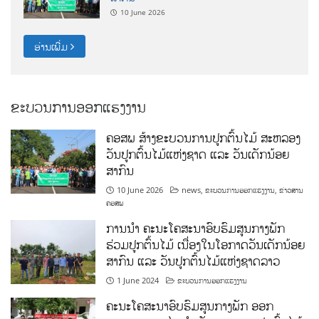
10 June 2026
ອ່ານເພີ່ມ
ຂະບວນການອອກແຮງງານ
ຄອສພ ສ້າງຂະບວນການປູກຕົ້ນໄມ້ ສະຫລອງ
ວັນປູກຕົ້ນໄມ້ແຫ່ງຊາດ ແລະ ວັນເດັກນ້ອຍ
ສາກົນ
10 June 2026
news
,
ຂະບວນການອອກແຮງງານ
,
ຂ່າວສານ
ຄອສພ
ການນໍາ ຄະນະໂຄສະນາອົບຮົມສູນກາງພັກ
ຮ່ວມປູກຕົ້ນໄມ້ ເນື່ອງໃນໂອກາດວັນເດັກນ້ອຍ
ສາກົນ ແລະ ວັນປູກຕົ້ນໄມ້ແຫ່ງຊາດລາວ
1 June 2024
ຂະບວນການອອກແຮງງານ
ຄະນະໂຄສະນາອົບຮົມສູນກາງພັກ ອອກ