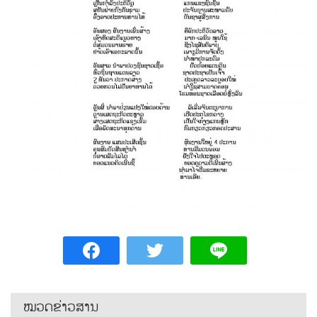
ໝວດຂ່າວສານ