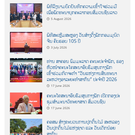
ພິທີລົງນາມບົດບັນທຶກຄວາມເຂົ້າໃຈຮ່ວມມື
ເພື່ອພັດທະນາບຸກຄະລາກອນສື່ມວນຊົນລາວ
5 August 2026
ພິທີສະເຫຼີມສະຫຼອງ ວັນສ້າງຕັ້ງພັກກອມມູນິດ
ຈີນ ຄົບຮອບ 105 ປີ
3 July 2026
ທ່ານ ສາຄອນ ພົມມະລາດ ຄະນະປະຈໍາພັກ, ຮອງ
ຫົວໜ້າຄະນະໂຄສະນາອົບຮົມສູນກາງພັກ
ເຂົ້າຮ່ວມກິດຈະກຳ “ວັນແຫ່ງການສົນທະນາ
ລະຫວ່າງອາລະຍະທຳສາກົນ” ປະຈຳປີ 2026
17 June 2026
ຄະນະໂຄສະນາອົບຮົມສູນກາງພັກ ເປີດກອງປະ
ຊຸມສຳມະນາວິທະຍາສາດ ສຶ່ມວນຊົນ
17 June 2026
ຄອສພ ສ້າງຂະບວນການປູກຕົ້ນໄມ້ ສະຫລອງ
ວັນປູກຕົ້ນໄມ້ແຫ່ງຊາດ ແລະ ວັນເດັກນ້ອຍ
ສາກົນ