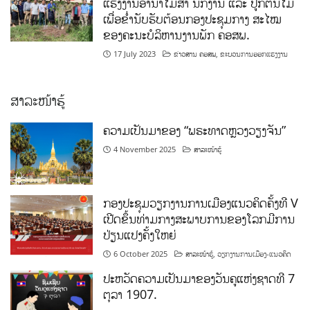
ແຮງງານອານາໄມສໍາ ນັກງານ ແລະ ປູກຕົ້ນໄມ້
ເພື່ອຂໍ່ານັບຮັບຕ້ອນກອງປະຊຸມກາງ ສະໄໝ
ຂອງຄະນະບໍລິຫານງານພັກ ຄອສພ.
17 July 2023
ຂ່າວສານ ຄອສພ
,
ຂະບວນການອອກແຮງງານ
ສາລະໜ້າຮູ້
ຄວາມເປັນມາຂອງ “ພຣະທາດຫຼວງວຽງຈັນ”
4 November 2025
ສາລະໜ້າຮູ້
ກອງປະຊຸມວຽກງານການເມືອງແນວຄິດຄັ້ງທີ V
ເປີດຂຶ້ນທ່າມກາງສະພາບການຂອງໂລກມີການ
ປ່ຽນແປງຄັ້ງໃຫຍ່
6 October 2025
ສາລະໜ້າຮູ້
,
ວຽກງານການເມືອງ-ແນວຄິດ
ປະຫວັດຄວາມເປັນມາຂອງວັນຄູແຫ່ງຊາດທີ 7
ຕຸລາ 1907.