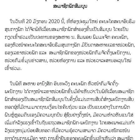
ສະມາຊິກພັກສົມບູນ
ໃນວັນທີ 20 ມັງກອນ 2020 ນີ້, ທີ່ຫ້ອງປະຊຸມໃຫຍ່ ຄະນະໂຄສະນາອົບຮົມ
ສູນກາງພັກ
ໄດ້ຈັດພິທີເລື່ອນສະມາຊິກພັກສຳຮອງຂື້ນເປັນສົມບູນ ໂດຍເປັນ
ກຽດເຂົ້າຮ່ວມເປັນປະທານຂອງສະຫາຍ ນ. ສົມພອຍ ພົມມະຈັກ ຄະນະພັກ,
ຮອງຫົວໜ້າຄະນະໂຄສະນາອົບຮົມສູນກາງພັກ ມີບັນດາສະຫາຍເລຂາໜ່ວຍພັກ,
ຮອງເລຂາໜ່ວຍພັກ ແລະ ສະມາຊິກພັກຂອງໜ່ວຍພັກກົມຈັດຕັ້ງພະນັກງານ,
ໜ່ວຍກົມຂໍ້ມູນຂ່າວສານ, ໜ່ວຍຫ້ອງການ ແລະ ໜ່ວຍວາລະສານອະລຸນໃໝ່
ເຂົ້າຮ່ວມ.
ໃນພິທີ ສະຫາຍ ອານົງສັກ ອິນທະວົງ ຄະນະພັກ ຫົວໜ້າກົມຈັດຕັ້ງ-
ພະນັກງານ ໄດ້ຕາງໜ້າເລຂາໜ່ວຍພັກຂື້ນມີຄຳເຫັນວ່າ:ໃນພິທີເລື່ອນສະມາຊິກ
ພັກສໍາຮອງເປັນສະມາຊິກພັກສົມບູນໃນຄັ້ງນີ້ແມ່ນການສືບຕໍ່ສ້າງພະນັກງານສືບ
ທອດຜູ້ທີ່ມີຕາມມາດຖານເງື່ອນໄຂຄົບຖ້ວນ ແລະ ເປັນແບບຢ່າງໃນການຝຶກ
ຝົນຫຼໍ່ຫຼອມຕົນເອງມີຄວາມບຸກບືນ ສູ້ຊົນຢ່າງຕັ້ງໜ້າ, ມີຄວາມຫ້າວຫັນແນໃສ່
ເພີ່ມກຳລັງແຮງເຂົ້າໃນຖັນແຖວສະມາຊິກພັກ-ພະນັກງານ ໂດຍສະເພາະແມ່ນກຳ
ລັງແຮງຫນຸ່ມນ້ອຍສືບທອດ ທີ່ມີຄວາມຮູ້ຄວາມສາມາດ ມີຄວາມໜັກແໜ້ນ
ທາງດ້ານການເມືອງ ຈາກ ການຢັ້ງຢືນຂອງຄະນະພັກຂັ້ນເທິງເຫັນວ່າ ສະມາຊິກ