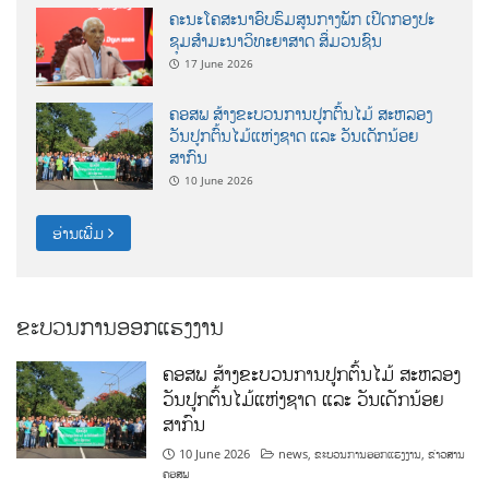
ຄະນະໂຄສະນາອົບຮົມສູນກາງພັກ ເປີດກອງປະ
ຊຸມສຳມະນາວິທະຍາສາດ ສຶ່ມວນຊົນ
17 June 2026
ຄອສພ ສ້າງຂະບວນການປູກຕົ້ນໄມ້ ສະຫລອງ
ວັນປູກຕົ້ນໄມ້ແຫ່ງຊາດ ແລະ ວັນເດັກນ້ອຍ
ສາກົນ
10 June 2026
ອ່ານເພີ່ມ
ຂະບວນການອອກແຮງງານ
ຄອສພ ສ້າງຂະບວນການປູກຕົ້ນໄມ້ ສະຫລອງ
ວັນປູກຕົ້ນໄມ້ແຫ່ງຊາດ ແລະ ວັນເດັກນ້ອຍ
ສາກົນ
10 June 2026
news
,
ຂະບວນການອອກແຮງງານ
,
ຂ່າວສານ
ຄອສພ