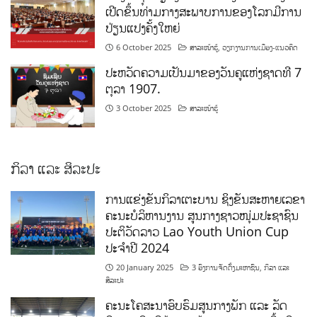
ເປີດຂຶ້ນທ່າມກາງສະພາບການຂອງໂລກມີການ
ປ່ຽນແປງຄັ້ງໃຫຍ່
6 October 2025
ສາລະໜ້າຮູ້
,
ວຽກງານການເມືອງ-ແນວຄິດ
ປະຫວັດຄວາມເປັນມາຂອງວັນຄູແຫ່ງຊາດທີ 7
ຕຸລາ 1907.
3 October 2025
ສາລະໜ້າຮູ້
ກິລາ ແລະ ສິລະປະ
ການແຂ່ງຂັນກິລາເຕະບານ ຊິງຂັນສະຫາຍເລຂາ
ຄະນະບໍລິຫານງານ ສູນກາງຊາວໜຸ່ມປະຊາຊົນ
ປະຕິວັດລາວ Lao Youth Union Cup
ປະຈຳປີ 2024
20 January 2025
3 ອົງການຈັດຕັ້ງມະຫາຊົນ
,
ກິລາ ແລະ
ສິລະປະ
ຄະນະໂຄສະນາອົບຮົມສູນກາງພັກ ແລະ ລັດ