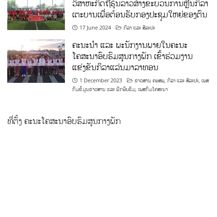
ວິສາຫະກິດຖືຮຸ້ນລາວສ້າງຂະບວນການຫຼີ້ນກິລາ
ເຕະບານເພື່ອຕ້ອນຮັບກອງປະຊຸມໃຫຍ່ຂອງຕົນ
17 June 2024
ກິລາ ແລະ ສິລະປະ
ຄະນະນຳ ແລະ ພະນັກງານພາຍໃນຄະນະ
ໂຄສະນາອົບຮົມສູນກາງພັກ ເຂົ້າຮ່ວມງານ
ແຂ່ງຂັນກິລາແລ່ນມາລາທອນ
1 December 2023
ຂ່າວສານ ຄອສພ
,
ກິລາ ແລະ ສິລະປະ
,
ເພສ
ກົມຂໍ້ມູນຂ່າວສານ ແລະ ຝຶກອົບຮົມ
,
ເພສກົມໂຄສະນາ
ທີ່ຕັ້ງ ຄະນະໂຄສະນາອົບຮົມສູນກາງພັກ