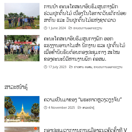
ການນໍາ ຄະນະໂຄສະນາອົບຮົມສູນກາງພັກ
ຮ່ວມປູກຕົ້ນໄມ້ ເນື່ອງໃນໂອກາດວັນເດັກນ້ອຍ
ສາກົນ ແລະ ວັນປູກຕົ້ນໄມ້ແຫ່ງຊາດລາວ
1 June 2024
ຂະບວນການອອກແຮງງານ
ຄະນະໂຄສະນາອົບຮົມສູນກາງພັກ ອອກ
ແຮງງານອານາໄມສໍາ ນັກງານ ແລະ ປູກຕົ້ນໄມ້
ເພື່ອຂໍ່ານັບຮັບຕ້ອນກອງປະຊຸມກາງ ສະໄໝ
ຂອງຄະນະບໍລິຫານງານພັກ ຄອສພ.
17 July 2023
ຂ່າວສານ ຄອສພ
,
ຂະບວນການອອກແຮງງານ
ສາລະໜ້າຮູ້
ຄວາມເປັນມາຂອງ “ພຣະທາດຫຼວງວຽງຈັນ”
4 November 2025
ສາລະໜ້າຮູ້
ກອງປະຊຸມວຽກງານການເມືອງແນວຄິດຄັ້ງທີ V