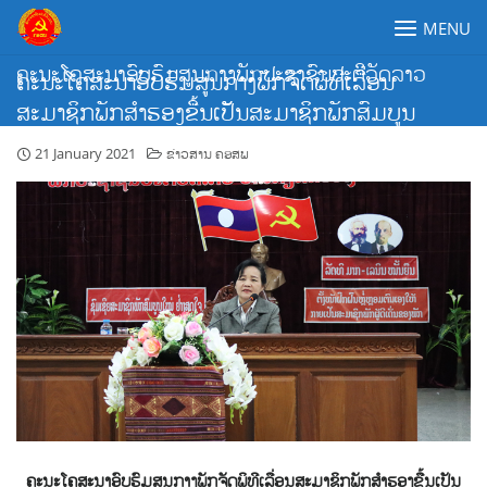
Skip
MENU
to
content
ຄະນະໂຄສະນາອົບຮົມສູນກາງພັກປະຊາຊົນປະຕິວັດລາວ
ຄະນະໂຄສະນາອົບຮົມສູນກາງພັກຈັດພິທີເລື່ອນ
ສະມາຊິກພັກສຳຮອງຂື້ນເປັນສະມາຊິກພັກສົມບູນ
21 January 2021
ຂ່າວສານ ຄອສພ
ຄະນະໂຄສະນາອົບຮົມສູນກາງພັກຈັດພິທີເລື່ອນສະມາຊິກພັກສຳຮອງຂື້ນເປັນ