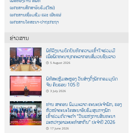
ເພສຫ້ອງການ ສພທ
ເອກະສານສຶກສາອົບຮົມ(ໃໝ່)
ເອກະສານເຊື່ອມຊືມ ແລະ ເຜີຍແຜ່
ເອກະສານໂຄສະນາ-ປາຖະກະຖາ
ຂ່າວສານ
ພິທີລົງນາມບົດບັນທຶກຄວາມເຂົ້າໃຈຮ່ວມມື
ເພື່ອພັດທະນາບຸກຄະລາກອນສື່ມວນຊົນລາວ
5 August 2026
ພິທີສະເຫຼີມສະຫຼອງ ວັນສ້າງຕັ້ງພັກກອມມູນິດ
ຈີນ ຄົບຮອບ 105 ປີ
3 July 2026
ທ່ານ ສາຄອນ ພົມມະລາດ ຄະນະປະຈໍາພັກ, ຮອງ
ຫົວໜ້າຄະນະໂຄສະນາອົບຮົມສູນກາງພັກ
ເຂົ້າຮ່ວມກິດຈະກຳ “ວັນແຫ່ງການສົນທະນາ
ລະຫວ່າງອາລະຍະທຳສາກົນ” ປະຈຳປີ 2026
17 June 2026