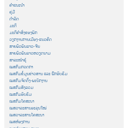
ຄຳແນະນຳ
ຄູ່ມື
ດຳລັດ
ມະຕິ
ມະຕິຄຳສັ່ງຂອງພັກ
ວຽກງານການເມືອງ-ແນວຄິດ
ສາຍພົວພັນລາວ-ຈີນ
ສາຍພົວພັນລາວຫວຽດນາມ
ສາລະໜ້າຮູ້
ເພສກົມກວດກາ
ເພສກົມຂໍ້ມູນຂ່າວສານ ແລະ ຝຶກອົບຮົມ
ເພສກົມຈັດຕັ້ງ-ພະນັກງານ
ເພສກົມສັງລວມ
ເພສກົມອົບຮົມ
ເພສກົມໂຄສະນາ
ເພສວາລະສານອະລຸນໃໝ່
ເພສວາລະສານໂຄສະນາ
ເພສຫ້ອງການ