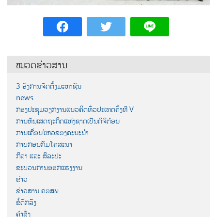
ໝວດຂ່າວສານ
3 ອົງການຈັດຕັ້ງມະຫາຊົນ
news
ກອງປະຊຸມວຽກງານແນວຄິດທົ່ວປະເທດຄັ້ງທີ V
ການຫັນເສດຖະກິດແຫ່ງຊາດເປັນດີຈີຕ໋ອນ
ການເຄື່ອນໄຫວຂອງຄະນະນຳ
ກາບກອນກົມໂຄສະນາ
ກິລາ ແລະ ສິລະປະ
ຂະບວນການອອກແຮງງານ
ຂ່າວ
ຂ່າວສານ ຄອສພ
ຂໍ້ຕົກລົງ
ຄຳສັ່ງ