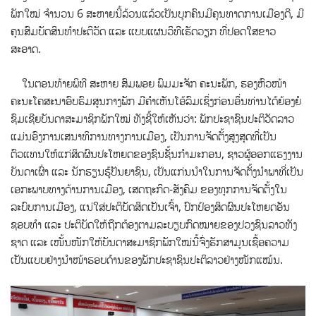
ພັກໃໝ່ ຈຳນວນ 6 ສະຫາຍນີ້ລ້ວນແລ້ວເປັນບຸກຄົນມີຄຸນທາດການເມືອງດີ, ມີ
ຄຸນສົມບັດສິນທຳປະຕິວັດ ແລະ ແບບແຜນວິທີເຮັດວຽກ ທີ່ປອດໃສຂາວ
ສະອາດ.
ໃນຕອນທ້າຍພິທີ ສະຫາຍ ສົມພອຍ ພົມມະຈັກ ຄະນະພັກ, ຮອງຫົວໜ້າ
ຄະນະໂຄສະນາອົບຮົມສູນກາງພັກ ມີຄຳເຫັນໂອ້ລົມເຊິ່ງກ່ອນອຶ່ນທ່ານໄດ້ຍ້ອງຍໍ
ຊົມເຊີຍບັນດາສະມາຊິກພັກໃໝ່ ທັງຊີ້ໃຫ້ເຫັນວ່າ: ພັກປະຊາຊົນປະຕິວັດລາວ
ແມ່ນອົງການເສນາທິການທາງການເມືອງ, ເປັນການຈັດຕັ້ງສູງສຸດທີ່ເປັນ
ຕົວແທນໃຫ້ແກ່ສິດຜົນປະໂຫຍດຂອງຊົນຊັ້ນກໍາມະກອນ, ຊາວຜູ້ອອກແຮງງານ
ບັນດາເຜົ່າ ແລະ ນັກຮຽນຮູ້ປັນຍາຊົນ, ເປັນແກ່ນນໍາໃນການຈັດຕັ້ງນໍາພາທີ່ເປັນ
ເອກະພາບທາງດ້ານການເມືອງ, ເສດຖະກິດ-ສັງຄົມ ຂອງທຸກການຈັດຕັ້ງໃນ
ລະບົບການເມືອງ, ແນ່ໃສ່ປະຕິບັດສິດເປັນເຈົ້າ, ປົກປ້ອງສິດຜົນປະໂຫຍດອັນ
ຊອບທໍາ ແລະ ປະຕິບັດໃຫ້ຖືກຕ້ອງຕາມລະບຽບກົດໝາຍຂອງປວງຊົນລາວທັງ
ຊາດ ແລະ ເໜັ້ນໜັກໃຫ້ບັນດາສະມາຊິກພັກໃໝ່ນີ້ຈົ່ງຮັກສາມູນເຊື້ອຄວາມ
ເປັນແບບຢ່າງນຳໜ້າຮອບດ້ານຂອງພັກປະຊາຊົນປະຕິລາວຢ່າງໜັກແໝ້ນ.