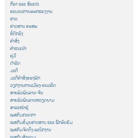
ກິລາ ແລະ ສິລະປະ
ຂະບວນການອອກແຮງງານ
ຂ່າວ
ຂ່າວສານ ຄອສພ
ຂໍ້ຕົກລົງ
ຄຳສັ່ງ
ຄຳແນະນຳ
ຄູ່ມື
ດຳລັດ
ມະຕິ
ມະຕິຄຳສັ່ງຂອງພັກ
ວຽກງານການເມືອງ-ແນວຄິດ
ສາຍພົວພັນລາວ-ຈີນ
ສາຍພົວພັນລາວຫວຽດນາມ
ສາລະໜ້າຮູ້
ເພສກົມກວດກາ
ເພສກົມຂໍ້ມູນຂ່າວສານ ແລະ ຝຶກອົບຮົມ
ເພສກົມຈັດຕັ້ງ-ພະນັກງານ
ເພສກົມສັງລວມ