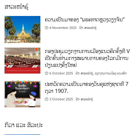
ສາລະໜ້າຮູ້
ຄວາມເປັນມາຂອງ “ພຣະທາດຫຼວງວຽງຈັນ”
4 November 2025
ສາລະໜ້າຮູ້
ກອງປະຊຸມວຽກງານການເມືອງແນວຄິດຄັ້ງທີ V
ເປີດຂຶ້ນທ່າມກາງສະພາບການຂອງໂລກມີການ
ປ່ຽນແປງຄັ້ງໃຫຍ່
6 October 2025
ສາລະໜ້າຮູ້
,
ວຽກງານການເມືອງ-ແນວຄິດ
ປະຫວັດຄວາມເປັນມາຂອງວັນຄູແຫ່ງຊາດທີ 7
ຕຸລາ 1907.
3 October 2025
ສາລະໜ້າຮູ້
ກິລາ ແລະ ສິລະປະ