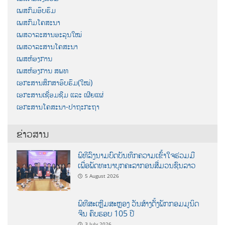
ເພສກົມອົບຮົມ
ເພສກົມໂຄສະນາ
ເພສວາລະສານອະລຸນໃໝ່
ເພສວາລະສານໂຄສະນາ
ເພສຫ້ອງການ
ເພສຫ້ອງການ ສພທ
ເອກະສານສຶກສາອົບຮົມ(ໃໝ່)
ເອກະສານເຊື່ອມຊືມ ແລະ ເຜີຍແຜ່
ເອກະສານໂຄສະນາ-ປາຖະກະຖາ
ຂ່າວສານ
ພິທີລົງນາມບົດບັນທຶກຄວາມເຂົ້າໃຈຮ່ວມມື
ເພື່ອພັດທະນາບຸກຄະລາກອນສື່ມວນຊົນລາວ
5 August 2026
ພິທີສະເຫຼີມສະຫຼອງ ວັນສ້າງຕັ້ງພັກກອມມູນິດ
ຈີນ ຄົບຮອບ 105 ປີ
3 July 2026