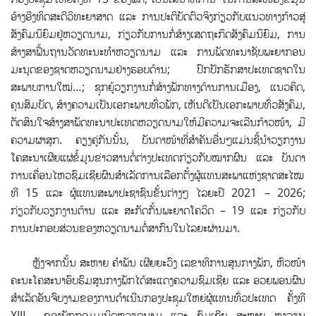
ອ້າງອີງທິດສະດີວິທະຍາສາດ ແລະ ການປະຕິບັດຕົວຈິງກ່ຽວກັບແນວທາງກ້າວສູ່
ສັງຄົມນິຍົມຢູ່ຫວຽດນາມ, ກ່ຽວກັບການກໍ່ສ້າງເສດຖະກິດສັງຄົມນິຍົມ, ການ
ສ້າງສາຟື້ນຖານວັດທະນະທຳຫວຽດນາມ ແລະ ການພັດທະນາຊັບພະຍາກອນ
ມະນຸດຂອງຊາດຫວຽດນາມຢ່າງຮອບດ້ານ; ປົກປັກຮັກສາປະເທດຊາດໃນ
ສະພາບການໃໝ່…; ຊຸກຍູ້ວຽກງານກໍ່ສ້າງພັກທາງດ້ານການເມືອງ, ແນວຄິດ,
ຄຸນສົມບັດ, ສ້າງຄວາມເປັນເອກະພາບທົ່ວພັກ, ເຫັນດີເປັນເອກະພາບທົ່ວສັງຄົມ,
ຕັດສິນໃຈສ້າງສາພັດທະນາປະເທດຫວຽດນາມໃຫ້ມີຄວາມຈະເລີນກ້າວໜ້າ, ມີ
ຄວາມຜາສຸກ. ຄຽງຄູ່ກັນນັ້ນ, ບັນດາໜ້າທີ່ສຳຄັນອື່ນໆແມ່ນຊີ້ນຳວຽກງານ
ໂຄສະນາເຜີຍແຜ່ຂໍ້ມູນຂ່າວສານຕໍ່ຕ່າງປະເທດກ່ຽວກັບໝາກຜົນ ແລະ ບັນດາ
ການເຄື່ອນໄຫວຊົມເຊີຍຜົນສຳເລັດການເລືອກຕັ້ງຜູ້ແທນສະພາແຫ່ງຊາດສະໄໝ
ທີ 15 ແລະ ຜູ້ແທນສະພາປະຊາຊົນຂັ້ນຕ່າງໆ ໄລຍະປີ 2021 – 2026;
ກ່ຽວກັບວຽກງານຕ້ານ ແລະ ສະກັດກັ້ນພະຍາດໂຄວິດ – 19 ແລະ ກ່ຽວກັບ
ການປະກອບສ່ວນຂອງຫວຽດນາມຕໍ່ສາກົນໃນໄລຍະຜ່ານມາ.
ຫຼັງຈາກນັ້ນ ສະຫາຍ ຄຳພັນ ເຜີຍຍະວົງ ເລຂາທິການສູນກາງພັກ, ຫົວໜ້າ
ຄະນະໂຄສະນາອົບຮົມສູນກາງພັກໄດ້ສະແດງຄວາມຊົມເຊີຍ ແລະ ອວຍພອນຜົນ
ສໍາເລັດອັນຈົບງາມຂອງການດໍາເນີນກອງປະຊຸມໃຫຍ່ຜູ້ແທນທົ່ວປະເທດ ຄັ້ງທີ
XIII ຂອງພັກກອມມູນິດຫວຽດນາມ ແລະ ຊົມເຊີຍ ສະຫາຍ ຫງວຽນ