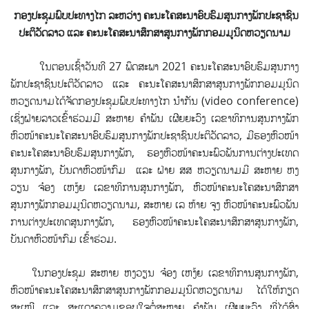
ກອງປະຊຸມພົບປະທາງໄກ ລະຫວ່າງ ຄະນະໂຄສະນາອົບຮົມສູນກາງພັກປະຊາຊົນ
ປະຕິວັດລາວ ແລະ ຄະນະໂຄສະນາສຶກສາສູນກາງພັກກອມມູນິດຫວຽດນາມ
ໃນຕອນເຊົ້າວັນທີ 27 ພຶດສະພາ 2021 ຄະນະໂຄສະນາອົບຮົມສູນກາງ
ພັກປະຊາຊົນປະຕິວັດລາວ ແລະ ຄະນະໂຄສະນາສຶກສາສູນກາງພັກກອມມູນິດ
ຫວຽດນາມ
ໄດ້ຈັດກອງປະຊຸມພົບປະທາງໄກ ນຳກັນ (video conference)
ເຊິ່ງຝ່າຍລາວເຂົ້າຮ່ວມມີ ສະຫາຍ ຄຳພັນ ເຜີຍຍະວົງ ເລຂາທິການສູນກາງພັກ
ຫົວໜ້າຄະນະໂຄສະນາອົບຮົມສູນກາງພັກປະຊາຊົນປະຕິວັດລາວ, ມີຮອງຫົວໜ້າ
ຄະນະໂຄສະນາອົບຮົມສູນກາງພັກ, ຮອງຫົວໜ້າຄະນະພົວພັນການຕ່າງປະເທດ
ສູນກາງພັກ, ບັນດາຫົວໜ້າກົມ ແລະ ຝ່າຍ ສສ ຫວຽດນາມມີ ສະຫາຍ ຫງ
ວຽນ ຈ໋ອງ ເຫງ້ຍ ເລຂາທິການສູນກາງພັກ, ຫົວໜ້າຄະນະໂຄສະນາສຶກສາ
ສູນກາງພັກກອມມູນິດຫວຽດນາມ, ສະຫາຍ ເລ ຫ້າຍ ຈູງ ຫົວໜ້າຄະນະພົວພັນ
ການຕ່າງປະເທດສູນກາງພັກ, ຮອງຫົວໜ້າຄະນະໂຄສະນາສຶກສາສູນກາງພັກ,
ບັນດາຫົວໜ້າກົມ ເຂົ້າຮ່ວມ.
ໃນກອງປະຊຸມ ສະຫາຍ ຫງວຽນ ຈ໋ອງ ເຫງ້ຍ ເລຂາທິການສູນກາງພັກ,
ຫົວໜ້າຄະນະໂຄສະນາສຶກສາສູນກາງພັກກອມມູນິດຫວຽດນາມ ໄດ້ໃຫ້ກຽດ
ສະເໜີ ແລະ ສະແດງຄວາມຂອບໃຈຕໍ່ສະຫາຍ ຄຳພັນ ເຜີຍຍະວົງ ທີ່ໄດ້ສົ່ງ