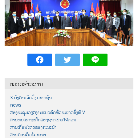
ໝວດຂ່າວສານ
3 ອົງການຈັດຕັ້ງມະຫາຊົນ
news
ກອງປະຊຸມວຽກງານແນວຄິດທົ່ວປະເທດຄັ້ງທີ V
ການຫັນເສດຖະກິດແຫ່ງຊາດເປັນດີຈີຕ໋ອນ
ການເຄື່ອນໄຫວຂອງຄະນະນຳ
ກາບກອນກົມໂຄສະນາ