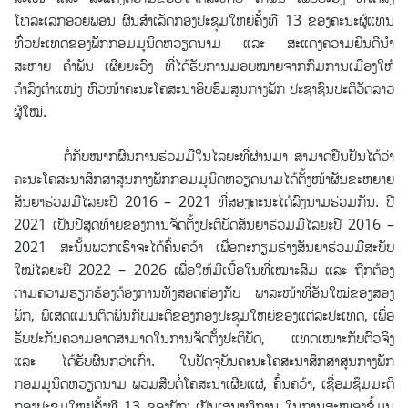
ໂທລະເລກອວຍພອນ ຜົນສຳເລັດກອງປະຊຸມໃຫຍ່ຄັ້ງທີ 13 ຂອງຄະນະຜູ້ແທນ
ທົ່ວປະເທດຂອງພັກກອມມູນິດຫວຽດນາມ ແລະ ສະແດງຄວາມຍິນດີນຳ
ສະຫາຍ ຄຳພັນ ເຜີຍຍະວົງ ທີ່ໄດ້ຮັບການມອບໝາຍຈາກກົມການເມືອງໃຫ້
ດຳລົງຕຳແໜ່ງ ຫົວໜ້າຄະນະໂຄສະນາອົບຮົມສູນກາງພັກ ປະຊາຊົນປະຕິວັດລາວ
ຜູ້ໃໝ່.
ຕໍ່ກັບໝາກຜົນການຮ່ວມມືໃນໄລຍະທີ່ຜ່ານມາ ສາມາດຢືນຢັນໄດ້ວ່າ
ຄະນະໂຄສະນາສຶກສາສູນກາງພັກກອມມູນິດຫວຽດນາມໄດ້ຕັ້ງໜ້າຜັນຂະຫຍາຍ
ສັນຍາຮ່ວມມືໄລຍະປີ 2016 – 2021 ທີ່ສອງຄະນະໄດ້ລົງນາມຮ່ວມກັນ. ປີ
2021 ເປັນປີສຸດທ້າຍຂອງການຈັດຕັ້ງປະຕິບັດສັນຍາຮ່ວມມືໄລຍະປີ 2016 –
2021 ສະນັ້ນພວກເຮົາຈະໄດ້ຄົ້ນຄວ້າ ເພື່ອກະກຽມຮ່າງສັນຍາຮ່ວມມືສະບັບ
ໃໝ່ໄລຍະປີ 2022 – 2026 ເພື່ອໃຫ້ມີເນື້ອໃນທີ່ເໝາະສົມ ແລະ ຖືກຕ້ອງ
ຕາມຄວາມຮຽກຮ້ອງຕ້ອງການທັງສອດຄ່ອງກັບ ພາລະໜ້າທີ່ອັນໃໝ່ຂອງສອງ
ພັກ, ພິເສດແມ່ນຕິດພັນກັບມະຕິຂອງກອງປະຊຸມໃຫຍ່ຂອງແຕ່ລະປະເທດ, ເພື່ອ
ຮັບປະກັນຄວາມອາດສາມາດໃນການຈັດຕັ້ງປະຕິບັດ, ແທດເໝາະກັບຕົວຈິງ
ແລະ ໄດ້ຮັບຜົນກວ່າເກົ່າ. ໃນປັດຈຸບັນຄະນະໂຄສະນາສຶກສາສູນກາງພັກ
ກອມມູນິດຫວຽດນາມ ພວມສືບຕໍ່ໂຄສະນາເຜີຍແຜ່, ຄົ້ນຄວ້າ, ເຊື່ອມຊຶມມະຕິ
ກອງປະຊຸມໃຫຍ່ຄັ້ງທີ 13 ຂອງພັກ; ເປັນເສນາທິການ ໃນການສະໜອງຂໍ້ມູນ