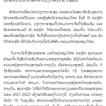
ເອກະພາບຕາມທິດທີ່ ສະຫາຍ ຫງວຽນຈ໋ອງເຫງ້ຍ ໄດ້ສະເໜີ.
ສຳລັບການເຄື່ອນໄຫວວຽກງານຈຸດສຸມ ຂອງຄະນະໂຄສະນາອົບຮົມສູນກາງ
ພັກປະຊາຊົນປະຕິວັດລາວ ພາຍຫຼັງສໍາເລັດກອງປະຊຸມໃຫຍ່ ຄັ້ງທີ XI ຂອງພັກ
ປະຊາຊົນປະຕິວັດລາວ, ວຽກງານຈຸດສຸມຕົ້ນຕໍແມ່ນການຈັດຕັ້ງເຊື່ອມຊຶມ ແລະ
ຜັນຂະຫຍາຍມະຕິ XI ຂອງພັກ ໃຫ້ແຕ່ລະເປົ້າໝາຍ, ພ້ອມນັ້ນ ໄດ້ຮ່ວມກັບ
ສະພາທິດສະດີສູນກາງພັກ ຈັດຕັ້ງຄົ້ນຄວ້າບາງບັນຫາກ່ຽວກັບທິດສະດີ ແລະ ພຶດ
ຕິກໍາຂອງພັກ ທີ່ຕິດພັນກັບບາງເນື້ອໃນສໍາຄັນ ຂອງມະຕິກອງປະຊຸມໃຫຍ່.
ໃນການຈັດຕັ້ງຜັນຂະຫຍາຍ ມະຕິກອງປະຊຸມໃຫຍ່ ຂອງພັກ ຢູ່ລາວພວກ
ຂ້າພະເຈົ້າ ຍັງສືບຕໍ່ປະເຊີນກັບຄວາມຫຍຸ້ງຍາກຫຼາຍອັນ ເຊິ່ງບັນຫາໃຫຍ່ກໍແມ່ນ
ຄວາມຫຍຸ້ງຍາກດ້ານເສດຖະກິດ-ການເງິນ ທີ່ແກ່ຍາວມາຫຼາຍປີ, ພ້ອມນັ້ນ ກໍ
ຖືກຜົນກະທົບ ຈາກການລະບາດຂອງພະຍາດໂຄວິດ 19, ໂດຍສະເພາະການ
ລະບາດຮອບທີສອງນີ້ ແມ່ນກະທົບເປັນວົງກວ້າງ, ແກ່ຍາວ ແລະ ໜັກໜ່ວງກວ່າ
ການລະບາດໃນປີ ຜ່ານມາ. ໃນການແກ້ໄຂຄວາມຫຍຸ້ງຍາກດ້ານເສດຖະກິດ-
ການເງິນ, ສູນກາງພັກ ໄດ້ຊີ້ນໍາໃຫ້ລັດຖະບານກະກຽມອອກເປັນວາລະແຫ່ງຊາດ
ໄລຍະ 2021-2023 ເຊິ່ງຈະໄດ້ຮັບຮອງໃນໄວໆນີ້. ກ່ຽວກັບການລະ ບາດຂອງ
ໂຄວິດ 19 ໃນຊຸມຊົນ, ຜ່ານການປະຕິບັດບັນດາມາດຕະການຕ່າງໆ ມາຮອດ