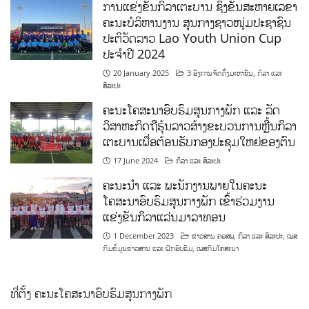
ການແຂ່ງຂັນກິລາເຕະບານ ຊິງຂັນສະຫາຍເລຂາ
ຄະນະບໍລິຫານງານ ສູນກາງຊາວໜຸ່ມປະຊາຊົນ
ປະຕິວັດລາວ Lao Youth Union Cup
ປະຈຳປີ 2024
20 January 2025
3 ອົງການຈັດຕັ້ງມະຫາຊົນ
,
ກິລາ ແລະ
ສິລະປະ
ຄະນະໂຄສະນາອົບຮົມສູນກາງພັກ ແລະ ລັດ
ວິສາຫະກິດຖືຮຸ້ນລາວສ້າງຂະບວນການຫຼີ້ນກິລາ
ເຕະບານເພື່ອຕ້ອນຮັບກອງປະຊຸມໃຫຍ່ຂອງຕົນ
17 June 2024
ກິລາ ແລະ ສິລະປະ
ຄະນະນຳ ແລະ ພະນັກງານພາຍໃນຄະນະ
ໂຄສະນາອົບຮົມສູນກາງພັກ ເຂົ້າຮ່ວມງານ
ແຂ່ງຂັນກິລາແລ່ນມາລາທອນ
1 December 2023
ຂ່າວສານ ຄອສພ
,
ກິລາ ແລະ ສິລະປະ
,
ເພສ
ກົມຂໍ້ມູນຂ່າວສານ ແລະ ຝຶກອົບຮົມ
,
ເພສກົມໂຄສະນາ
ທີ່ຕັ້ງ ຄະນະໂຄສະນາອົບຮົມສູນກາງພັກ