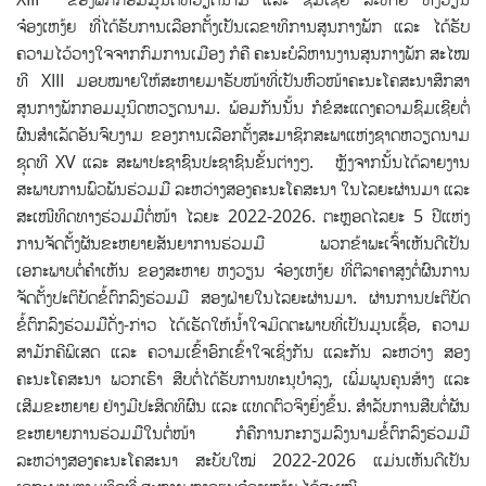
ຈ໋ອງເຫງ້ຍ ທີ່ໄດ້ຮັບການເລືອກຕັ້ງເປັນເລຂາທິການສູນກາງພັກ ແລະ ໄດ້ຮັບ
ຄວາມໄວ້ວາງໃຈຈາກກົມການເມືອງ ກໍຄື ຄະນະບໍລິຫານງານສູນກາງພັກ ສະໄໝ
ທີ XIII ມອບໝາຍໃຫ້ສະຫາຍມາຮັບໜ້າທີ່ເປັນຫົວໜ້າຄະນະໂຄສະນາສຶກສາ
ສູນກາງພັກກອມມູນິດຫວຽດນາມ. ພ້ອມກັນນັ້ນ ກໍຂໍສະແດງຄວາມຊົມເຊີຍຕໍ່
ຜົນສໍາເລັດອັນຈົບງາມ ຂອງການເລືອກຕັ້ງສະມາຊິກສະພາແຫ່ງຊາດຫວຽດນາມ
ຊຸດທີ XV ແລະ ສະພາປະຊາຊົນປະຊາຊົນຂັ້ນຕ່າງໆ. ຫຼັງຈາກນັ້ນໄດ້ລາຍງານ
ສະພາບການພົວພັນຮ່ວມມື ລະຫວ່າງສອງຄະນະໂຄສະນາ ໃນໄລຍະຜ່ານມາ ແລະ
ສະເໜີທິດທາງຮ່ວມມືຕໍ່ໜ້າ ໄລຍະ 2022-2026. ຕະຫຼອດໄລຍະ 5 ປີແຫ່ງ
ການຈັດຕັ້ງຜັນຂະຫຍາຍສັນຍາການຮ່ວມມື ພວກຂ້າພະເຈົ້າເຫັນດີເປັນ
ເອກະພາບຕໍ່ຄຳເຫັນ ຂອງສະຫາຍ ຫງວຽນ ຈ໋ອງເຫງ້ຍ ທີ່ຕີລາຄາສູງຕໍ່ຜົນການ
ຈັດຕັ້ງປະຕິບັດຂໍ້ຕົກລົງຮ່ວມມື ສອງຝ່າຍໃນໄລຍະຜ່ານມາ. ຜ່ານການປະຕິບັດ
ຂໍ້ຕົກລົງຮ່ວມມືດັ່ງ-ກ່າວ ໄດ້ເຮັດໃຫ້ນໍ້າໃຈມິດຕະພາບທີ່ເປັນມູນເຊື້ອ, ຄວາມ
ສາມັກຄີພິເສດ ແລະ ຄວາມເຂົ້າອົກເຂົ້າໃຈເຊິ່ງກັນ ແລະກັນ ລະຫວ່າງ ສອງ
ຄະນະໂຄສະນາ ພວກເຮົາ ສືບຕໍ່ໄດ້ຮັບການທະນຸບໍາລຸງ, ເພີ່ມພູນຄູນສ້າງ ແລະ
ເສີມຂະຫຍາຍ ຢ່າງມີປະສິດທິຜົນ ແລະ ແທດຕົວຈິງຍິ່ງຂຶ້ນ. ສໍາລັບການສືບຕໍ່ຜັນ
ຂະຫຍາຍການຮ່ວມມືໃນຕໍ່ໜ້າ ກໍຄືການກະກຽມລົງນາມຂໍ້ຕົກລົງຮ່ວມມື
ລະຫວ່າງສອງຄະນະໂຄສະນາ ສະບັບໃໝ່ 2022-2026 ແມ່ນເຫັນດີເປັນ