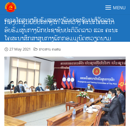
Skip
MENU
to
content
ຄະນະໂຄສະນາອົບຮົມສູນກາງພັກປະຊາຊົນປະຕິວັດລາວ
ກອງປະຊຸມພົບປະທາງໄກ ລະຫວ່າງ ຄະນະໂຄສະນາ
ອົບຮົມສູນກາງພັກປະຊາຊົນປະຕິວັດລາວ ແລະ ຄະນະ
ໂຄສະນາສຶກສາສູນກາງພັກກອມມູນິດຫວຽດນາມ
27 May 2021
ຂ່າວສານ ຄອສພ