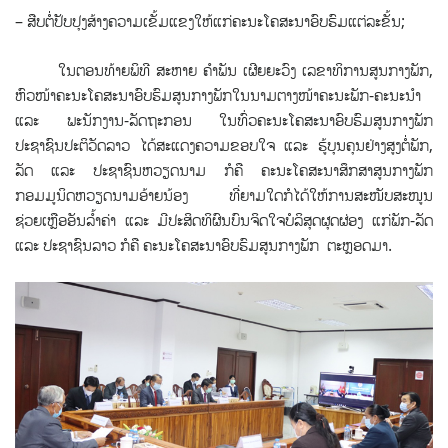
– ສືບຕໍ່ປັບປຸງສ້າງຄວາມເຂັ້ມແຂງໃຫ້ແກ່ຄະນະໂຄສະນາອົບຮົມແຕ່ລະຂັ້ນ;
ໃນຕອນທ້າຍພິທີ ສະຫາຍ ຄຳພັນ ເຜີຍຍະວົງ ເລຂາທິການສູນກາງພັກ,
ຫົວໜ້າຄະນະໂຄສະນາອົບຮົມສູນກາງພັກໃນນາມຕາງໜ້າຄະນະພັກ-ຄະນະນໍາ
ແລະ ພະນັກງານ-ລັດຖະກອນ ໃນທົ່ວຄະນະໂຄສະນາອົບຮົມສູນກາງພັກ
ປະຊາຊົນປະຕິວັດລາວ ໄດ້ສະແດງຄວາມຂອບໃຈ ແລະ ຮູ້ບຸນຄຸນຢ່າງສູງຕໍ່ພັກ,
ລັດ ແລະ ປະຊາຊົນຫວຽດນາມ ກໍຄື ຄະນະໂຄສະນາສຶກສາສູນກາງພັກ
ກອມມູນິດຫວຽດນາມອ້າຍນ້ອງ ທີ່ຍາມໃດກໍໄດ້ໃຫ້ການສະໜັບສະໜູນ
ຊ່ວຍເຫຼືອອັນລໍ້າຄ່າ ແລະ ມີປະສິດທິຜົນບົນຈິດໃຈບໍລິສຸດຜຸດຜ່ອງ ແກ່ພັກ-ລັດ
ແລະ ປະຊາຊົນລາວ ກໍຄື ຄະນະໂຄສະນາອົບຮົມສູນກາງພັກ ຕະຫຼອດມາ.