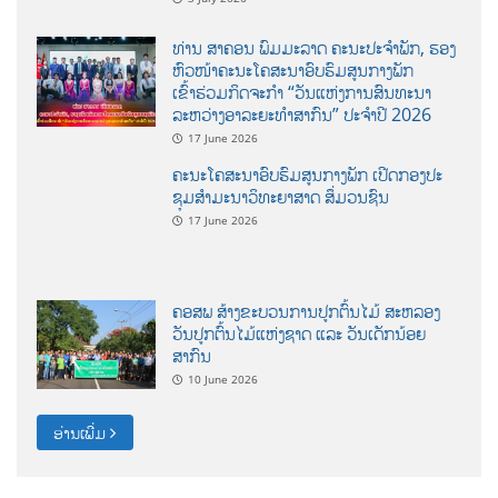
ທ່ານ ສາຄອນ ພົມມະລາດ ຄະນະປະຈໍາພັກ, ຮອງ
ຫົວໜ້າຄະນະໂຄສະນາອົບຮົມສູນກາງພັກ
ເຂົ້າຮ່ວມກິດຈະກຳ “ວັນແຫ່ງການສົນທະນາ
ລະຫວ່າງອາລະຍະທຳສາກົນ” ປະຈຳປີ 2026
17 June 2026
ຄະນະໂຄສະນາອົບຮົມສູນກາງພັກ ເປີດກອງປະ
ຊຸມສຳມະນາວິທະຍາສາດ ສຶ່ມວນຊົນ
17 June 2026
ຄອສພ ສ້າງຂະບວນການປູກຕົ້ນໄມ້ ສະຫລອງ
ວັນປູກຕົ້ນໄມ້ແຫ່ງຊາດ ແລະ ວັນເດັກນ້ອຍ
ສາກົນ
10 June 2026
ອ່ານເພີ່ມ