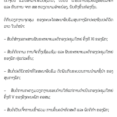
ປັດຈຸບັນ ແມ່ນສາມາດຄວບຄຸມໄດ້, ໃນນັ້ນ ໄດ້ຮັບການຊ່ວຍເຫຼືອອັນລໍ້າຄ່າ
ແລະ ທັນການ ຈາກ ສສ ຫວຽດນາມອ້າຍນ້ອງ, ນັບທັງຂັ້ນທ້ອງຖິ່ນ.
ຕໍ່ກັບວຽກງານຈຸດສຸມ ຂອງຄະນະໂຄສະນາອົບຮົມສູນກາງພັກປະຊາຊົນປະຕິວັດ
ລາວ ໃນຕໍ່ໜ້າ:
– ສືບຕໍ່ສ້າງເອກະສານຜັນຂະຫຍາຍມະຕິກອງປະຊຸມໃຫຍ່ ຄັ້ງທີ XI ຂອງພັກ;
– ສືບຕໍ່ຕິດຕາມ ການຈັດຕັ້ງເຊື່ອມຊຶມ ແລະ ຜັນຂະຫຍາຍມະຕິກອງປະຊຸມໃຫຍ່
ຂອງພັກ ຢູ່ແຕ່ລະຂັ້ນ;
– ສືບຕໍ່ປະຕິບັດໜ້າທີ່ໂຄສະນາອົບຮົມ ຕິດພັນກັບຂະບວນການນໍາພາຊີ້ນໍາ ຂອງ
ສູນກາງພັກ;
– ສືບຕໍ່ການກະກຽມວຽກງານຮອບດ້ານໃຫ້ແກ່ການດໍາເນີນກອງປະຊຸມໃຫຍ່
ຄັ້ງທີ V ຂອງອົງຄະນະພັກ ຄອສພ;
– ສືບຕໍ່ເປັນເຈົ້າການເຂົ້າຮ່ວມ ການຄົ້ນຄວ້າທິດສະດີ ແລະ ພຶດຕິກໍາ ຂອງພັກ;