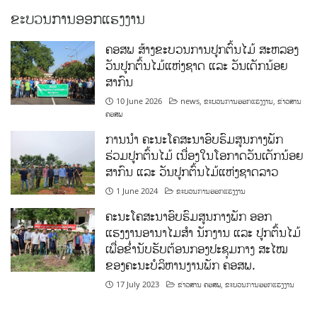
ຂະບວນການອອກແຮງງານ
ຄອສພ ສ້າງຂະບວນການປູກຕົ້ນໄມ້ ສະຫລອງ
ວັນປູກຕົ້ນໄມ້ແຫ່ງຊາດ ແລະ ວັນເດັກນ້ອຍ
ສາກົນ
10 June 2026
news
,
ຂະບວນການອອກແຮງງານ
,
ຂ່າວສານ
ຄອສພ
ການນໍາ ຄະນະໂຄສະນາອົບຮົມສູນກາງພັກ
ຮ່ວມປູກຕົ້ນໄມ້ ເນື່ອງໃນໂອກາດວັນເດັກນ້ອຍ
ສາກົນ ແລະ ວັນປູກຕົ້ນໄມ້ແຫ່ງຊາດລາວ
1 June 2024
ຂະບວນການອອກແຮງງານ
ຄະນະໂຄສະນາອົບຮົມສູນກາງພັກ ອອກ
ແຮງງານອານາໄມສໍາ ນັກງານ ແລະ ປູກຕົ້ນໄມ້
ເພື່ອຂໍ່ານັບຮັບຕ້ອນກອງປະຊຸມກາງ ສະໄໝ
ຂອງຄະນະບໍລິຫານງານພັກ ຄອສພ.
17 July 2023
ຂ່າວສານ ຄອສພ
,
ຂະບວນການອອກແຮງງານ