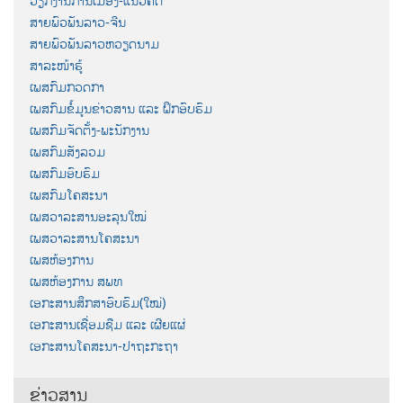
ວຽກງານການເມືອງ-ແນວຄິດ
ສາຍພົວພັນລາວ-ຈີນ
ສາຍພົວພັນລາວຫວຽດນາມ
ສາລະໜ້າຮູ້
ເພສກົມກວດກາ
ເພສກົມຂໍ້ມູນຂ່າວສານ ແລະ ຝຶກອົບຮົມ
ເພສກົມຈັດຕັ້ງ-ພະນັກງານ
ເພສກົມສັງລວມ
ເພສກົມອົບຮົມ
ເພສກົມໂຄສະນາ
ເພສວາລະສານອະລຸນໃໝ່
ເພສວາລະສານໂຄສະນາ
ເພສຫ້ອງການ
ເພສຫ້ອງການ ສພທ
ເອກະສານສຶກສາອົບຮົມ(ໃໝ່)
ເອກະສານເຊື່ອມຊືມ ແລະ ເຜີຍແຜ່
ເອກະສານໂຄສະນາ-ປາຖະກະຖາ
ຂ່າວສານ