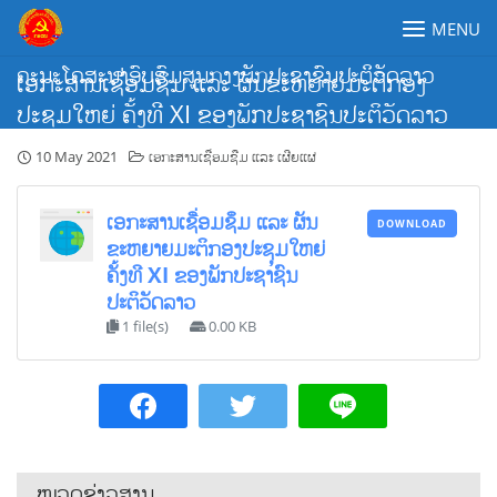
Skip
MENU
to
content
ຄະນະໂຄສະນາອົບຮົມສູນກາງພັກປະຊາຊົນປະຕິວັດລາວ
ເອກະສານເຊື່ອມຊຶມ ແລະ ຜັນຂະຫຍາຍມະຕິກອງ
ປະຊຸມໃຫຍ່ ຄັ້ງທີ XI ຂອງພັກປະຊາຊົນປະຕິວັດລາວ
10 May 2021
ເອກະສານເຊື່ອມຊືມ ແລະ ເຜີຍແຜ່
ເອກະສານເຊື່ອມຊຶມ ແລະ ຜັນ
DOWNLOAD
ຂະຫຍາຍມະຕິກອງປະຊຸມໃຫຍ່
ຄັ້ງທີ XI ຂອງພັກປະຊາຊົນ
ປະຕິວັດລາວ
1 file(s)
0.00 KB
ໝວດຂ່າວສານ