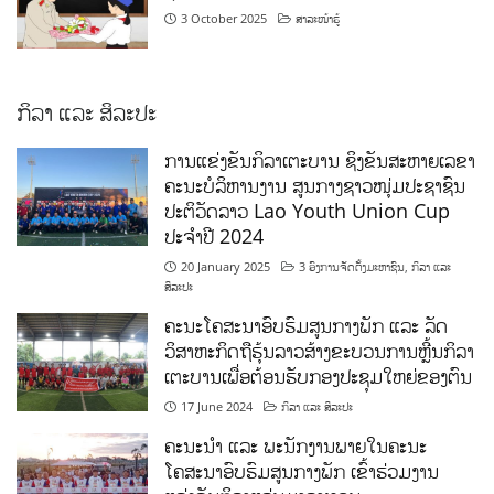
3 October 2025
ສາລະໜ້າຮູ້
ກິລາ ແລະ ສິລະປະ
ການແຂ່ງຂັນກິລາເຕະບານ ຊິງຂັນສະຫາຍເລຂາ
ຄະນະບໍລິຫານງານ ສູນກາງຊາວໜຸ່ມປະຊາຊົນ
ປະຕິວັດລາວ Lao Youth Union Cup
ປະຈຳປີ 2024
20 January 2025
3 ອົງການຈັດຕັ້ງມະຫາຊົນ
,
ກິລາ ແລະ
ສິລະປະ
ຄະນະໂຄສະນາອົບຮົມສູນກາງພັກ ແລະ ລັດ
ວິສາຫະກິດຖືຮຸ້ນລາວສ້າງຂະບວນການຫຼີ້ນກິລາ
ເຕະບານເພື່ອຕ້ອນຮັບກອງປະຊຸມໃຫຍ່ຂອງຕົນ
17 June 2024
ກິລາ ແລະ ສິລະປະ
ຄະນະນຳ ແລະ ພະນັກງານພາຍໃນຄະນະ
ໂຄສະນາອົບຮົມສູນກາງພັກ ເຂົ້າຮ່ວມງານ