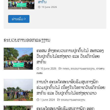
ສາກົນ
10 June 2026
ອ່ານເພີ່ມ
ຂະບວນການອອກແຮງງານ
ຄອສພ ສ້າງຂະບວນການປູກຕົ້ນໄມ້ ສະຫລອງ
ວັນປູກຕົ້ນໄມ້ແຫ່ງຊາດ ແລະ ວັນເດັກນ້ອຍ
ສາກົນ
10 June 2026
news
,
ຂະບວນການອອກແຮງງານ
,
ຂ່າວສານ
ຄອສພ
ການນໍາ ຄະນະໂຄສະນາອົບຮົມສູນກາງພັກ
ຮ່ວມປູກຕົ້ນໄມ້ ເນື່ອງໃນໂອກາດວັນເດັກນ້ອຍ
ສາກົນ ແລະ ວັນປູກຕົ້ນໄມ້ແຫ່ງຊາດລາວ
1 June 2024
ຂະບວນການອອກແຮງງານ
ຄະນະໂຄສະນາອົບຮົມສູນກາງພັກ ອອກ