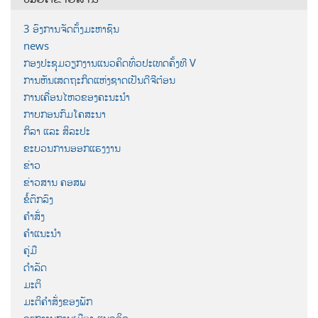
3 ອົງການຈັດຕັ້ງມະຫາຊົນ
news
ກອງປະຊຸມວຽກງານແນວຄິດທົ່ວປະເທດຄັ້ງທີ V
ການຫັນເສດຖະກິດແຫ່ງຊາດເປັນດີຈີຕ໋ອນ
ການເຄື່ອນໄຫວຂອງຄະນະນຳ
ກາບກອນກົມໂຄສະນາ
ກິລາ ແລະ ສິລະປະ
ຂະບວນການອອກແຮງງານ
ຂ່າວ
ຂ່າວສານ ຄອສພ
ຂໍ້ຕົກລົງ
ຄຳສັ່ງ
ຄຳແນະນຳ
ຄູ່ມື
ດຳລັດ
ມະຕິ
ມະຕິຄຳສັ່ງຂອງພັກ