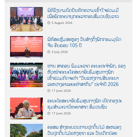
ພິທີລົງນາມບົດບັນທຶກຄວາມເຂົ້າໃຈຮ່ວມມື
ເພື່ອພັດທະນາບຸກຄະລາກອນສື່ມວນຊົນລາວ
5 August 2026
ພິທີສະເຫຼີມສະຫຼອງ ວັນສ້າງຕັ້ງພັກກອມມູນິດ
ຈີນ ຄົບຮອບ 105 ປີ
3 July 2026
ທ່ານ ສາຄອນ ພົມມະລາດ ຄະນະປະຈໍາພັກ, ຮອງ
ຫົວໜ້າຄະນະໂຄສະນາອົບຮົມສູນກາງພັກ
ເຂົ້າຮ່ວມກິດຈະກຳ “ວັນແຫ່ງການສົນທະນາ
ລະຫວ່າງອາລະຍະທຳສາກົນ” ປະຈຳປີ 2026
17 June 2026
ຄະນະໂຄສະນາອົບຮົມສູນກາງພັກ ເປີດກອງປະ
ຊຸມສຳມະນາວິທະຍາສາດ ສຶ່ມວນຊົນ
17 June 2026
ຄອສພ ສ້າງຂະບວນການປູກຕົ້ນໄມ້ ສະຫລອງ
ວັນປູກຕົ້ນໄມ້ແຫ່ງຊາດ ແລະ ວັນເດັກນ້ອຍ