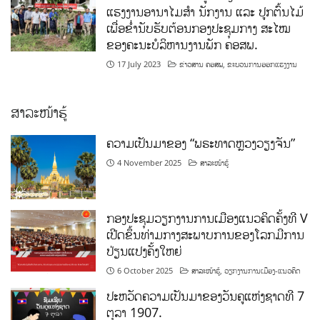
ແຮງງານອານາໄມສໍາ ນັກງານ ແລະ ປູກຕົ້ນໄມ້
ເພື່ອຂໍ່ານັບຮັບຕ້ອນກອງປະຊຸມກາງ ສະໄໝ
ຂອງຄະນະບໍລິຫານງານພັກ ຄອສພ.
17 July 2023
ຂ່າວສານ ຄອສພ
,
ຂະບວນການອອກແຮງງານ
ສາລະໜ້າຮູ້
ຄວາມເປັນມາຂອງ “ພຣະທາດຫຼວງວຽງຈັນ”
4 November 2025
ສາລະໜ້າຮູ້
ກອງປະຊຸມວຽກງານການເມືອງແນວຄິດຄັ້ງທີ V
ເປີດຂຶ້ນທ່າມກາງສະພາບການຂອງໂລກມີການ
ປ່ຽນແປງຄັ້ງໃຫຍ່
6 October 2025
ສາລະໜ້າຮູ້
,
ວຽກງານການເມືອງ-ແນວຄິດ
ປະຫວັດຄວາມເປັນມາຂອງວັນຄູແຫ່ງຊາດທີ 7
ຕຸລາ 1907.