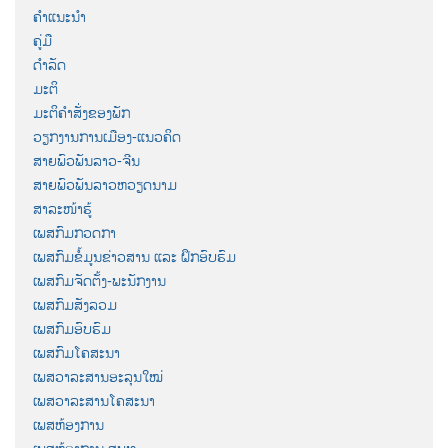
ຄຳແນະນຳ
ຄູ່ມື
ດຳລັດ
ມະຕິ
ມະຕິຄຳສັ່ງຂອງພັກ
ວຽກງານການເມືອງ-ແນວຄິດ
ສາຍພົວພັນລາວ-ຈີນ
ສາຍພົວພັນລາວຫວຽດນາມ
ສາລະໜ້າຮູ້
ເພສກົມກວດກາ
ເພສກົມຂໍ້ມູນຂ່າວສານ ແລະ ຝຶກອົບຮົມ
ເພສກົມຈັດຕັ້ງ-ພະນັກງານ
ເພສກົມສັງລວມ
ເພສກົມອົບຮົມ
ເພສກົມໂຄສະນາ
ເພສວາລະສານອະລຸນໃໝ່
ເພສວາລະສານໂຄສະນາ
ເພສຫ້ອງການ