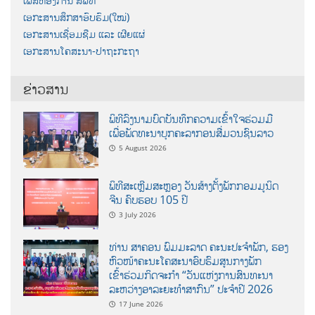
ເພສຫ້ອງການ ສພທ
ເອກະສານສຶກສາອົບຮົມ(ໃໝ່)
ເອກະສານເຊື່ອມຊືມ ແລະ ເຜີຍແຜ່
ເອກະສານໂຄສະນາ-ປາຖະກະຖາ
ຂ່າວສານ
ພິທີລົງນາມບົດບັນທຶກຄວາມເຂົ້າໃຈຮ່ວມມື
ເພື່ອພັດທະນາບຸກຄະລາກອນສື່ມວນຊົນລາວ
5 August 2026
ພິທີສະເຫຼີມສະຫຼອງ ວັນສ້າງຕັ້ງພັກກອມມູນິດ
ຈີນ ຄົບຮອບ 105 ປີ
3 July 2026
ທ່ານ ສາຄອນ ພົມມະລາດ ຄະນະປະຈໍາພັກ, ຮອງ
ຫົວໜ້າຄະນະໂຄສະນາອົບຮົມສູນກາງພັກ
ເຂົ້າຮ່ວມກິດຈະກຳ “ວັນແຫ່ງການສົນທະນາ
ລະຫວ່າງອາລະຍະທຳສາກົນ” ປະຈຳປີ 2026
17 June 2026