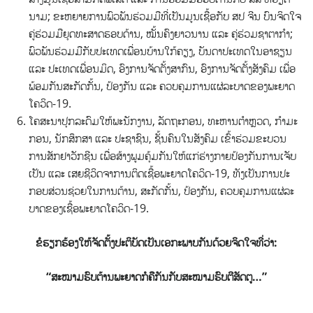
ນາມ; ຂະ​ຫຍາຍ​ການ​ພົວ​ພັນ​ຮ່ວມ​ມື​ທີ່​ເປັນ​ມູນ​ເຊື້ອ​ກັບ ສ​ປ ຈີນ ບົນ​ຈິດ​ໃຈ​
ຄູ່​ຮ່ວມ​ມື​ຍຸດ​ທະ​ສາດ​ຮອບ​ດ້ານ, ໝັ້ນ​ຄົງ​ຍາວ​ນານ ແລະ ຄູ່​ຮ່ວມ​ຊາຕາ​ກຳ;
ພົວ​ພັນ​ຮ່ວມ​ມື​ກັບ​ປະ​ເທດ​ເພື່ອນ​ບ້ານ​ໃກ້​ຄຽງ, ບັນ​ດາ​ປະ​ເທດ​ໃນ​ອາ​ຊຽນ​
ແລະ ປະ​ເທດ​ເພື່ອນ​ມິດ, ອົງ​ການ​ຈັດ​ຕັ້ງ​ສາ​ກົນ, ອົງ​ການ​ຈັດ​ຕັ້ງ​ສັງ​ຄົມ ເພື່ອ​
ພ້ອມ​ກັນ​ສະ​ກັດ​ກັ້ນ, ປ້ອງ​ກັນ ແລະ ຄວບ​ຄຸມ​ການ​ແຜ່​ລະ​ບາດ​ຂອງ​ພະ​ຍາດ​
ໂຄວິດ-19.
ໂຄ​ສະ​ນາ​ປຸກ​ລະ​ດົມໃຫ້​ພະ​ນັກ​ງານ, ລັດ​ຖະ​ກອນ, ທະ​ຫານ​ຕຳຫຼວດ, ກຳ​ມະ​
ກອນ, ນັກ​ສຶກ​ສາ ແລະ ປະ​ຊາ​ຊົນ, ຊັ້ນ​ຄົນ​ໃນ​ສັງ​ຄົມ ເຂົ້າ​ຮ່ວມ​ຂະ​ບວນ​
ການ​ສັກ​ຢາ​ວັກ​ຊີນ ເພື່ອ​​ສ້າງ​ພູມ​ຄຸ​້ມ​ກັນ​ໃຫ້​ແກ່​ຮ່າງ​ກາຍ​ປ້ອງ​ກັນ​ການ​ເຈັບ​
ເປັນ ແລະ ເສຍ​ຊີ​ວິດ​ຈາ​ການ​ຕິດ​ເຊື້ອພະ​ຍາດ​ໂຄວິດ-19, ທັງ​ເປັນ​ການ​ປະ​
ກອບ​ສ່ວນ​ຊ່ວຍ​ໃນ​ການ​ຕ້ານ, ສະ​ກັດ​ກັ້ນ, ປ້ອງ​ກັນ, ຄວບ​ຄຸມ​ການ​ແຜ່​ລະ​
ບາດ​ຂອງເຊື້ອພະ​ຍາດ​ໂຄວິດ-19.
ຂໍຮຽກຮ້ອງໃຫ້ຈັດຕັ້ງປະຕິບັດເປັນເອກະພາບກັນດ້ວຍຈິດໃຈທີ່ວ່າ:
“ສະໝາມຮົບຕ້ານພະຍາດກໍຄືກັນກັບສະໝາມຮົບຕີສັດຕູ…
”