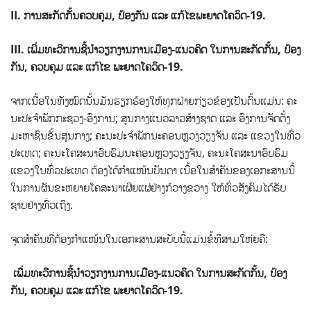
II. ການ​ສະ​ກັດ​ກັ້ນ​ຄວບ​ຄຸມ, ປ້ອງ​ກັນ ແລະ ແກ້​ໄຂ​ພະ​ຍາດໂຄວິດ-19.
III. ເພີ່ມ​ທະ​ວີ​ການ​ຊີ້​ນຳ​ວຽກ​ງານ​ການ​ເມືອງ-ແນວ​ຄ​ິດ ໃນ​ການ​ສະ​ກັດ​ກັ້ນ, ປ້ອງ​
ກັນ, ​ຄວບ​ຄຸມ ແລະ ແກ້​ໄຂ ​ພະ​ຍາດໂຄວິດ-19.
ຈາກ​ເນື້ອ​ໃນ​ທັງ​ໝົດ​ນັ້ນ​ມັນ​ຮຽກ​ຮ້ອງ​ໃຫ້​ທຸກ​ຝ່າຍ​ກ່ຽວ​ຂ້ອງ​ເປັນ​ຕົ້ນ​ແມ່ນ: ຄະ​
ນະປະຈຳ​​ພັກ​ກະ​ຊວງ-ອົງ​ການ; ສູນ​ກາງ​ແນວ​ລາວ​ສ້າງ​ຊາດ ແລະ ອົງ​ການ​ຈັດ​ຕັ້ງ​
ມະ​ຫາ​ຊົນ​ຂັ້ນ​ສູນ​ກາງ; ຄະ​ນະ​ປະ​ຈຳ​ພັກ​ນະ​ຄອນຫຼວງວຽງ​ຈັນ ແລະ ແຂວງ​ໃນ​ທົ່ວ​
ປະ​ເທດ; ຄະ​ນະ​ໂຄ​ສະ​ນາ​ອົບ​ຮົມ​ນະ​ຄອນຫຼວງວຽງ​ຈັນ, ຄະ​ນະ​ໂຄ​ສະ​ນາ​ອົບ​ຮົມ​
ແຂວງ​ໃນ​ທົ່ວ​ປະ​ເທດ ຕ້ອງ​ໄດ້​ກຳ​ແໜ້ນ​ບັນ​ດາ ເນື້ອ​ໃນ​ສຳ​ຄັນ​ຂອງ​ເອ​ກະ​ສານ​ນີ້​
ໃນ​ການ​ຜັນ​ຂະ​ຫຍາຍ​ໂຄ​ສະ​ນາ​ເຜີ​ຍແຜ່​ຢ່າງ​ກ້​ວາງ​ຂວາງ ໃຫ້​ທົ່ວ​ສັງ​ຄົມ​ໄດ້​ຮັບ​
ຊາບຢ່າງ​ທົ່ວ​ເຖິງ.
ຈຸດ​ສຳ​ຄັນ​ທີ່​ຕ້ອງ​ກຳ​ແໜ້ນ​ໃນ​ເອ​ກະ​ສານ​ສະ​ບັບ​ນີ້​ແມ່ນ​ຂໍ້​ທີສາມ​ໃຫ່​ຍ​ຄື:
ເພີ່ມ​ທະ​ວີ​ການ​ຊີ້​ນຳ​ວຽກ​ງານ​ການ​ເມືອງ-ແນວ​ຄ​ິດ ໃນ​ການ​ສະ​ກັດ​ກັ້ນ, ປ້ອງ​
ກັນ, ​ຄວບ​ຄຸມ ແລະ ແກ້​ໄຂ ​ພະ​ຍາດໂຄວິດ-19.