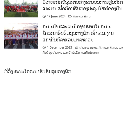
ວິສາຫະກິດຖືຮຸ້ນລາວສ້າງຂະບວນການຫຼີ້ນກິລາ
ເຕະບານເພື່ອຕ້ອນຮັບກອງປະຊຸມໃຫຍ່ຂອງຕົນ
17 June 2024
ກິລາ ແລະ ສິລະປະ
ຄະນະນຳ ແລະ ພະນັກງານພາຍໃນຄະນະ
ໂຄສະນາອົບຮົມສູນກາງພັກ ເຂົ້າຮ່ວມງານ
ແຂ່ງຂັນກິລາແລ່ນມາລາທອນ
1 December 2023
ຂ່າວສານ ຄອສພ
,
ກິລາ ແລະ ສິລະປະ
,
ເພສ
ກົມຂໍ້ມູນຂ່າວສານ ແລະ ຝຶກອົບຮົມ
,
ເພສກົມໂຄສະນາ
ທີ່ຕັ້ງ ຄະນະໂຄສະນາອົບຮົມສູນກາງພັກ