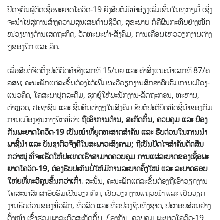
ປັດ​ຈຸ​ບັນ​ຜູ້​ຕິດ​ເຊື້ອ​ພະ​ຍາດ​ໂຄວິດ-19 ຍັງ​ສືບ​ຕໍ່​ມີ​ທ່າ​ອ່ຽງ​ເພີ່ມ​ຂຶ້ນ​ໃນ​ທຸກໆ​ມື້ ເຊິ່ງ​
ຈ​ະ​ນຳ​ໄປ​ສູ່​ການ​ສ້າງ​ຄວາມ​ສູນ​ເສຍ​ດ້ານ​ຊີ​ວິດ, ສຸ​ຂະ​ພາບ ກໍ​ຄື​ຜົນ​ກະ​ທົບ​ຢ່າງ​ໜັກ​
ໜ່ວງ​ທາງ​ດ້ານ​ເສດ​ຖະ​ກິດ, ວັດ​ທະ​ນະ​ທຳ-ສັງ​ຄົມ, ການ​ເຄື່ອນ​ໄຫວ​ວຽກ​ງານ​ຕ່າງ
ໆ​ຂອງ​ພັກ ແລະ ລັດ.
ເພື່ອ​ສືບ​ຕໍ່​ຈັດ​ຕັ້ງ​ປະ​ຕິ​ບັດ​ຄຳ​ສັ່ງ​ເລກ​ທີ 15/ນຍ ແລະ ຄຳ​ສັ່ງ​ແນ​ະນຳ​ເລກ​ທີ 87/ຄ​
ລ​ສ​ພ; ຄະ​ນະ​ພັກ​ແຕ່​ລະ​ຂັ້ນ​ຕ້ອງ​ໄດ້​ເພີ່ມ​ທະ​ວີ​ວຽກ​ງານ​ສຶກ​ສາ​ອົບ​ຮົມ​ການ​ເມືອງ-
ແນວ​ຄິດ, ໂຄ​ສະ​ນາ​ປຸກ​ລະ​ດົມ, ຊຸກ​ຍູ້​ໃຫ້​ພະ​ນັກ​ງານ-ລັດ​ຖະ​ກອນ, ທະ​ຫານ,
ຕຳຫຼວດ, ປະ​ຊາ​ຊົນ​ ແລະ ຊັ້ນ​ຄົນ​ຕ່າງໆ​ໃນ​ສັງ​ຄົ​ມ ສືບ​ຕໍ່​ປະ​ຕິ​ບັດ​ທິດ​ຊີ້​ນຳ​ຂອງ​ກົມ​
ການ​ເມືອງ​ສູນ​ກາງ​ພັກ​ທີ່​ວ່າ:
ຖື​ເອົາ​ການ​ຕ້ານ, ສະ​ກັດ​ກັ້ນ, ຄວບ​ຄຸມ ແລະ ປ້ອງ​
ກັນພະ​ຍາດ​ໂຄວິດ-19 ເປັນ​ໜ້າ​ທີ່​ຍຸດ​ທະ​ສາດ​ສຳ​ຄັນ ແລະ ຮີບ​ດ່ວນ​ໃນ​ການ​ນຳ​
ພາຊີ້​ນຳ ແລະ ບັນ​ຊາ​ຕົວ​ຈິງ​ຄື​ໃນ​ສະ​ພາ​ວະ​ສົງ​ຄາມ; ຖື​ເປັນ​ປັດ​​ໄຈ​ສ​ຳ​ຄັນຕັດ​ສີນ
ກວ່າ​ໝູ່ ທີ່​ຈະ​ເຮັດ​ໃຫ້​ປະ​ເທດ​ເຮົາ​ສາ​ມາດ​ຄວບ​ຄຸມ ​ການ​ແຜ່​ລະ​ບາດ​ຂອງ​ເຊື້ອພະ​
ຍາດ​ໂຄວິດ-19, ຕ້ອງ​ຮັບ​ປະ​ກັນ​ບໍ່​ໃຫ້​ມີ​ການ​ລະ​ບາດ​ຄັ້ງ​ໃໝ່ ແລະ ລະ​ບາດ​ຮອບ​
ໃຫ່​ຍ​ທີ່​ທະ​ວີ​ຄູນ​ຂຶ້ນກວ່າ​ເກົ່າ.
ສະ​ນັ້ນ, ຄະ​ນະ​ພັກ​ແຕ່​ລະ​ຂັ້ນ​ຕ້ອງ​ຖື​ເອົາ​ວຽກ​ງານ​
ໂຄ​ສະ​ນາ​ສຶກ​ສາ​ອົບ​ຮົມ​ເປັນ​ວຽກ​ກົກ, ເປັນ​ວຽກ​ງານ​ແຖວ​ໜ້າ ແລະ ເປັນ​ວຽກ​
ງານ​ຮີບ​ດ່ວນ​ຂອງ​ທົ່ວ​ພັກ, ທົ່ວ​ລັດ ແລະ ທົ່ວ​ປວງ​ຊົນ​ທັງ​ຊາດ, ປະ​ກອບ​ສ່ວນ​ຢ່າງ​
ຕັ້ງໜ້າ ເຂົ້າ​ຮ່ວມ​ພາ​ລະ​ກິດ​ສະ​ກັດ​ກັ້ນ, ປ້ອງ​ກັນ, ຄວບ​ຄຸມ ພະ​ຍາດ​ໂຄວິດ-19