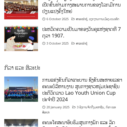
ເປີດຂຶ້ນທ່າມກາງສະພາບການຂອງໂລກມີການ
ປ່ຽນແປງຄັ້ງໃຫຍ່
6 October 2025
ສາລະໜ້າຮູ້
,
ວຽກງານການເມືອງ-ແນວຄິດ
ປະຫວັດຄວາມເປັນມາຂອງວັນຄູແຫ່ງຊາດທີ 7
ຕຸລາ 1907.
3 October 2025
ສາລະໜ້າຮູ້
ກິລາ ແລະ ສິລະປະ
ການແຂ່ງຂັນກິລາເຕະບານ ຊິງຂັນສະຫາຍເລຂາ
ຄະນະບໍລິຫານງານ ສູນກາງຊາວໜຸ່ມປະຊາຊົນ
ປະຕິວັດລາວ Lao Youth Union Cup
ປະຈຳປີ 2024
20 January 2025
3 ອົງການຈັດຕັ້ງມະຫາຊົນ
,
ກິລາ ແລະ
ສິລະປະ
ຄະນະໂຄສະນາອົບຮົມສູນກາງພັກ ແລະ ລັດ