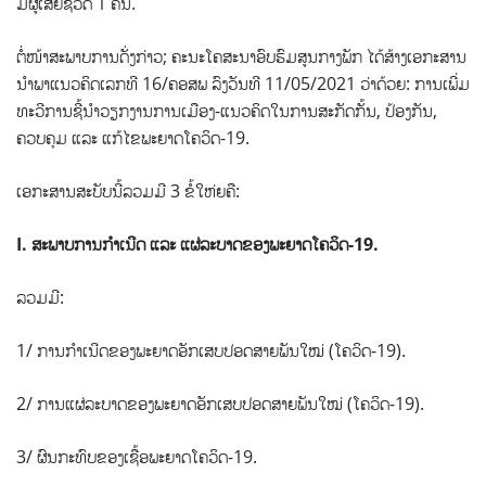
ມີຜູ້ເສຍຊີວິດ 1 ຄົນ.
ຕໍ່ໜ້າສະພາບການດັ່ງກ່າວ; ຄະນະໂຄສະນາອົບຮົມສູນກາງພັກ ໄດ້ສ້າງເອກະສານ
ນຳພາແນວຄິດເລກທີ 16/ຄອສພ ລົງວັນທີ 11/05/2021 ວ່າດ້ວຍ: ການເພີ່ມ
ທະວີການຊີ້ນໍາວຽກງານການເມືອງ-ແນວຄິດໃນການສະກັດກັ້ນ, ປ້ອງກັນ,
ຄວບຄຸມ ແລະ ແກ້ໄຂພະຍາດໂຄວິດ-19.
ເອກະສານສະບັບນີ້ລວມມີ 3 ຂໍ້ໃຫ່ຍຄື:
I. ສະ​ພາບ​ການ​ກຳ​ເນີດ ແລະ​ ແຜ່​ລະ​ບາດ​ຂອງ​ພະ​ຍາດ​ໂຄວິດ-19.
ລວມ​ມີ:
1/ ການ​ກຳ​ເນີດ​ຂອງ​ພະ​ຍ​າດ​ອັກ​ເສບ​ປອດ​ສາຍ​ພັນ​ໃໝ່ (ໂຄວິດ-19).
2/ ການ​ແຜ່​ລະ​ບາດ​ຂອງ​ພະ​ຍາດ​ອັກ​ເສບ​ປອດ​ສາຍ​ພັນ​ໃໝ່ (ໂຄວິດ-19).
3/ ຜົນ​ກະ​ທົບ​ຂອງ​ເຊື້ອ​ພະ​ຍາດໂຄວິດ-19.