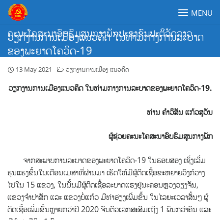
Skip
MENU
to
content
ຄະນະໂຄສະນາອົບຮົມສູນກາງພັກປະຊາຊົນປະຕິວັດລາວ
ວຽກງານການເມືອງແນວຄິດ ໃນທ່າມກາງການລະບາດ
ຂອງພະຍາດໂຄວິດ-19
13 May 2021
ວຽກງານການເມືອງ-ແນວຄິດ
ວຽກງານການເມືອງແນວຄິດ ໃນທ່າມກາງການລະບາດຂອງພະຍາດໂຄວິດ-19.
ທ່ານ ຄຳວິສັນ ແກ້ວສຸວັນ
ຜູ້ຊ່ວຍຄະນະໂຄສະນາອົບຮົມສູນກາງພັກ
ຈາກສະພາບການລະບາດຂອງພະຍາດໂຄວິດ-19 ໃນຮອບສອງ ເຊິ່ງເລີ່ມ
ຮຸນແຮງ​ຂຶ້ນໃນເດືອນເມສາທີ່ຜ່ານມາ
ເຮັດໃຫ້​ມີ​ຜູ້​ຕິດ​ເຊື້ອຂະຫຍາຍວົງກ້ວາງ
ໄປໃນ 15 ແຂວງ, ໃນນັ້ນມີຜູ້ຕິດເຊື້ອລະບາດແຮງຢູ່ນະຄອນຫຼວງວຽງຈັນ,
ແຂວງຈຳປາສັກ ແລະ ແຂວງບໍ່ແກ້ວ ມີທ່າອ່ຽງເພີ່ມຂຶ້ນ ໃນໄລຍະເວລາສັ້ນໆ ຜູ້
ຕິດເຊື້ອເພີ່ມຂຶ້ນຫຼາຍກວ່າປີ 2020 ຈົນຕົວເລກສະສົມເຖິງ 1 ພັນກວ່າຄົນ ແລະ