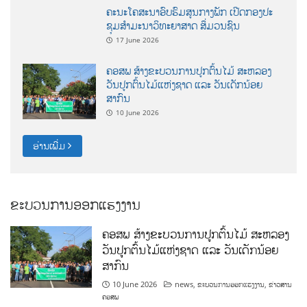
ຄະນະໂຄສະນາອົບຮົມສູນກາງພັກ ເປີດກອງປະ
ຊຸມສຳມະນາວິທະຍາສາດ ສຶ່ມວນຊົນ
17 June 2026
ຄອສພ ສ້າງຂະບວນການປູກຕົ້ນໄມ້ ສະຫລອງ
ວັນປູກຕົ້ນໄມ້ແຫ່ງຊາດ ແລະ ວັນເດັກນ້ອຍ
ສາກົນ
10 June 2026
ອ່ານເພີ່ມ
ຂະບວນການອອກແຮງງານ
ຄອສພ ສ້າງຂະບວນການປູກຕົ້ນໄມ້ ສະຫລອງ
ວັນປູກຕົ້ນໄມ້ແຫ່ງຊາດ ແລະ ວັນເດັກນ້ອຍ
ສາກົນ
10 June 2026
news
,
ຂະບວນການອອກແຮງງານ
,
ຂ່າວສານ
ຄອສພ