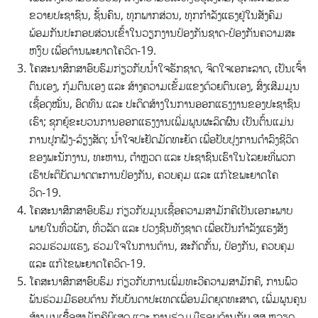
ຂວາຍ​ປະ​ຊາ​ຊົນ, ຊັ້ນ​ຄົນ, ທຸກ​ພາກ​ສ່ວນ, ທຸກ​ກຳ​ລັງ​ແຮງ​ຢູ່​ໃນ​ສັງ​ຄົມ
ພ້ອມກັນ​ປະ​ກອບ​ສ່ວນ​ເຂົ້າ​ໃນ​ວຽກ​ງານ​ປ້ອງ​ກັນ​ຊາດ-ປ້ອງ​ກັນ​ຄວາມ​ສະ​
ຫງົບ ເພື່ອ​ຕ້ານພະ​ຍາດ​ໂຄວິດ-19.
ໂຄ​ສະ​ນາ​ສຶກ​ສາ​ອົບ​ຮົມ​ກ່ຽວ​ກັບ​ນ້ຳ​ໃຈ​ຮັກ​ຊາດ, ຈິດ​ໃຈ​ເອ​ກະ​ລາດ, ເປັນ​ເຈົ້າ​
ຕົນ​ເອງ, ກຸ້ມ​ຕົນ​ເອງ ແລະ ສ້າງ​ຄວາມ​ເຂັ້ມ​ແຂງ​ດ້ວຍ​ຕົນ​ເອງ, ສົ່ງ​ເສີມ​ມູນ​
ເຊື້ອ​ດຸ​ໝັ່ນ, ອົດ​ທົນ ແລະ ປະ​ດິດ​ສ້າງ​ໃນ​ການ​ອອກ​ແຮງ​ງານ​ຂອງ​ປະ​ຊາ​ຊົນ​
ເຮົາ; ຊຸກ​ຍູ້​ຂະ​ບວນ​ການ​ອອກ​ແຮງ​ງານ​ເພີ່ມ​ພູນ​ຜະ​ລິດ​ຜົນ ເປັນ​ຕົ້ນ​ແມ່ນ​
ການ​ປູກ​ຝັງ-ລ້ຽງ​ສັດ; ນ້ຳ​ໃຈ​ປະ​ຢັດ​ມັດ​ທະ​ຍັດ ເພື່ອ​ປັບ​ປຸງ​ການ​ດຳ​ລົງ​ຊີ​ວິດ​
ຂອງ​ພະ​ນັກ​ງານ, ທະ​ຫານ, ຕຳຫຼວດ ແລະ ປະ​ຊາ​ຊົນເຮົາ​ໃນ​​ໄລ​ຍະ​ທີ່​ພວກ​
ເຮົາ​ປະ​ຕິ​ບັດ​ມາດ​ຕະ​ການ​ປ້ອງ​ກັນ, ຄວບ​ຄຸມ ແລະ ແກ້​ໄຂພະ​ຍາດ​ໂຄ
ວິດ-19.
ໂຄ​ສະ​ນາ​ສຶກ​ສາ​ອົບ​ຮົມ ກ່ຽວ​ກັບ​ມູນ​ເຊື້ອ​ຄວາມ​ສາ​ມັກ​ຄີ​ເປັນ​ເອກ​ະ​ພາບ​
ພາຍ​ໃນ​ທົ່ວພັກ, ທົ່ວ​ລັດ ແລະ ປວງ​ຊົນ​​ທັງ​ຊາດ ເພື່ອ​ເປັນ​ກຳ​ລັງ​ແຮງ​ສັງ​
ລວມ​ຮ່ວມ​ແຮງ, ຮ່ວ​ມ​ໃຈ​ໃນ​ການ​ຕ້ານ, ສະ​ກັດ​ກັ້ນ, ປ້ອງ​ກັນ, ຄວບ​ຄຸມ
ແລະ ແກ້​ໄຂພະ​ຍາດ​ໂຄວິດ-19.
ໂຄ​ສະ​ນາ​ສຶກ​ສາ​ອົບ​ຮົມ ກ່ຽວ​ກັບ​ການ​ເພີ່ມ​ທະ​ວີ​ຄວາມ​ສາ​ມັກ​ຄີ, ການ​ພົວ​
ພັນ​ຮ່ວມ​ມື​ຮອບ​ດ້ານ ກັບ​ບັນ​ດາ​ປະ​ເທດ​ເພື່ອນ​ມິດ​ຍຸດ​ທະ​ສາດ, ເພີ່ມ​ພູນ​ຄູນ​
ສ້າງ​ມູນ​ເຊືຶ້ອ​ສາ​ມັກ​ຄີ​ພິ​ເສດ ແລະ ການ​ຮ່ວມ​ມື​ຮອບ​ດ້ານ​ກັບ ສ​ສ ຫວຽດ​