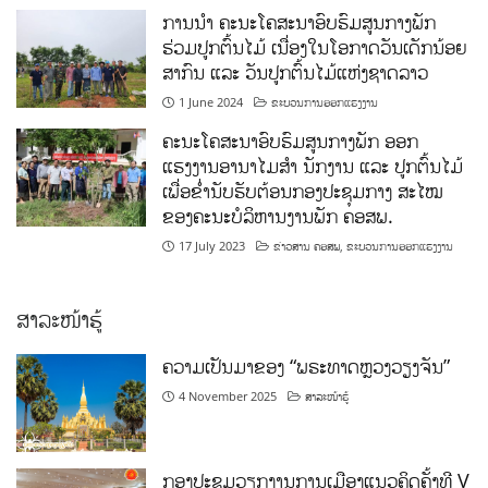
ການນໍາ ຄະນະໂຄສະນາອົບຮົມສູນກາງພັກ
ຮ່ວມປູກຕົ້ນໄມ້ ເນື່ອງໃນໂອກາດວັນເດັກນ້ອຍ
ສາກົນ ແລະ ວັນປູກຕົ້ນໄມ້ແຫ່ງຊາດລາວ
1 June 2024
ຂະບວນການອອກແຮງງານ
ຄະນະໂຄສະນາອົບຮົມສູນກາງພັກ ອອກ
ແຮງງານອານາໄມສໍາ ນັກງານ ແລະ ປູກຕົ້ນໄມ້
ເພື່ອຂໍ່ານັບຮັບຕ້ອນກອງປະຊຸມກາງ ສະໄໝ
ຂອງຄະນະບໍລິຫານງານພັກ ຄອສພ.
17 July 2023
ຂ່າວສານ ຄອສພ
,
ຂະບວນການອອກແຮງງານ
ສາລະໜ້າຮູ້
ຄວາມເປັນມາຂອງ “ພຣະທາດຫຼວງວຽງຈັນ”
4 November 2025
ສາລະໜ້າຮູ້
ກອງປະຊຸມວຽກງານການເມືອງແນວຄິດຄັ້ງທີ V