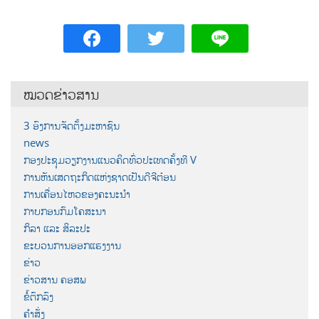
ໝວດຂ່າວສານ
3 ອົງການຈັດຕັ້ງມະຫາຊົນ
news
ກອງປະຊຸມວຽກງານແນວຄິດທົ່ວປະເທດຄັ້ງທີ V
ການຫັນເສດຖະກິດແຫ່ງຊາດເປັນດີຈີຕ໋ອນ
ການເຄື່ອນໄຫວຂອງຄະນະນຳ
ກາບກອນກົມໂຄສະນາ
ກິລາ ແລະ ສິລະປະ
ຂະບວນການອອກແຮງງານ
ຂ່າວ
ຂ່າວສານ ຄອສພ
ຂໍ້ຕົກລົງ
ຄຳສັ່ງ