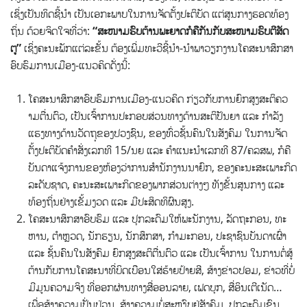
ເຊິ່ງ​ເປັນ​ທິດ​ຊີ້​ນຳ ເປັນ​ເອ​ກະ​ພາບ​ໃນ​ການ​ຈັດ​ຕັ້ງ​ປະ​ຕິ​ບັດ ແຕ່​ສູນ​ກາງ​ຮອດ​ທ້ອງ​
ຖິ່ນ ດ້ວຍ​ຈິດ​ໃຈ​ທີ່​ວ່າ:
“
ສະ
​ໜາມ​ຮົບ​ຕ້ານ​ພະ​ຍາດ​ກໍ​ຄື​ກັນ​ກັ​ບ​ສະ​ໜາມ​ຮົບ​ຕີ​ສັດ​
ຕູ
”
ເຊິ່ງ​ຄະ​ນະ​ພັກ​ແຕ່​ລະ​ຂັ້ນ ຕ້ອງ​ເພີ່​ມ​ທະ​ວີ​ຊີ້​ນຳ-ນຳ​ພາ​ວຽກ​ງານ​ໂຄ​ສະ​ນາ​ສຶກ​ສາ​
ອົບ​ຮົມ​ການ​ເມືອງ-ແນວ​ຄິດ​ດັ່ງ​ນີ້:
ໂຄ​ສະ​ນາ​ສຶກ​ສາ​ອົບ​ຮົມ​ການ​ເມືອງ-ແນວ​ຄິດ ກ່ຽວ​ກັບ​ການ​ຍົກ​ສູງ​ສະ​ຕ​ິ​ຄວ​
າມ​ຕື່ນ​ຕົວ, ເປັນ​ເຈົ້າ​ການ​ປະ​ກອບ​ສ່ວນ​ທາງ​ດ້ານ​ສະ​ຕິ​ປັນ​ຍາ ແລະ ກຳ​ລັງ​
ແຮງ​ທາງ​ດ້ານ​ວັດ​ຖຸ​ຂອງ​ປວງ​ຊົນ, ຂອງ​ທົ່ວ​ຊັ້ນ​ຄົນ​ໃນ​ສັງ​ຄົມ ໃນ​ການ​ຈັດ​
ຕັ້ງ​ປະ​ຕິ​ບັດ​ຄຳ​ສັ່ງ​ເລກ​ທີ 15/ນຍ ແລະ ຄຳ​ແນະ​ນຳ​ເລກ​ທີ 87/ຄ​ລ​ສ​ພ, ກໍ​ຄື​
ບັນ​ດາ​ແຈ້ງ​ການ​ຂອງ​ຫ້ອງວ່າ​ການ​ສຳ​ນັກ​ງານ​ນາ​ຍົກ, ຂອງ​ຄະ​ນະ​ສະ​ເພາະ​ກິດ​
ລະ​ດັບ​ຊາດ, ຄະ​ນະ​ສະ​ເພາະ​ກິດ​ຂອງ​ພາກ​ສ່ວນ​ຕ່າງໆ ທັງ​ຂັ້ນ​ສູນ​ກາງ ແລະ
ທ້ອງ​ຖິ່ນ​ຢ່າງ​ເຂັ້ມ​ງວ​ດ ​ແ​ລະ ມີ​ປະ​ສິດ​ທິ​ຜົນ​ສູງ.
ໂຄ​ສະ​ນາສຶກ​ສາ​ອົບ​ຮົມ ແລະ ປຸກ​ລະ​ດົມ​ໃຫ້​ພະ​ນັກ​ງານ, ລັດ​ຖະ​ກອນ, ທະ​
ຫານ​, ຕຳຫຼວດ, ນັກ​ຮຽນ, ນັກ​ສຶກ​ສາ, ກຳ​ມະ​ກອນ, ປະ​ຊາ​ຊົນ​ບັນ​ດາ​ເຜົ່າ
ແລະ ຊັ້ນຄົນ​ໃນ​ສັງ​ຄົມ ຍົກ​ສູງ​ສະ​ຕິ​ຕື່ນ​ຕົວ ແລະ ເປັນ​ເຈົ້າ​ການ ໃນ​ການ​ຕໍ່​ສູ້​
ຕ້ານ​ກັບ​ການ​ໂຄ​ສະ​ນາ​ທີ່​ບິດ​ເບືອນ​ໃສ່​ຮ້າຍ​ປ້າຍ​ສີ, ສ້າງ​ຂ່າວ​ປອມ, ຂ່າວ​ທີ່ບໍ່​
ມີ​ມູນ​ຄວາມ​ຈິງ ທີ່​ອອກ​ຜ່ານ​ທາງ​ສື່​ອອນ​ລາຍ, ເຟດ​ບຸກ, ສື່​ອິນ​ເຕີ​ເນັດ…
ເພື່ອ​ສ້າງ​ຄວາມ​ປັ່ນ​ປ່ວນ, ສ້າງ​ຄວາມບໍ່​ສະ​ຫງົບ​ຢູ່​ສັງ​ຄົມ, ປຸກ​ລະ​ດົມຂົນ​