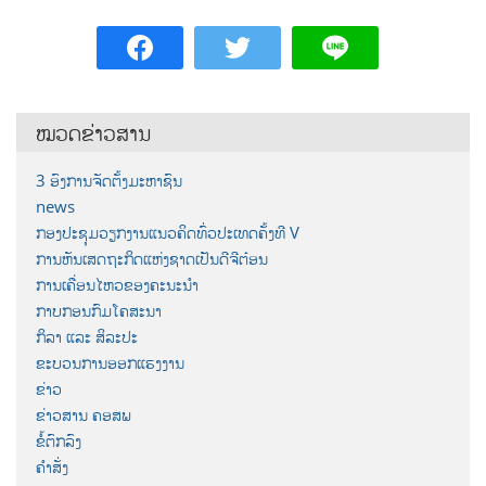
ໝວດຂ່າວສານ
3 ອົງການຈັດຕັ້ງມະຫາຊົນ
news
ກອງປະຊຸມວຽກງານແນວຄິດທົ່ວປະເທດຄັ້ງທີ V
ການຫັນເສດຖະກິດແຫ່ງຊາດເປັນດີຈີຕ໋ອນ
ການເຄື່ອນໄຫວຂອງຄະນະນຳ
ກາບກອນກົມໂຄສະນາ
ກິລາ ແລະ ສິລະປະ
ຂະບວນການອອກແຮງງານ
ຂ່າວ
ຂ່າວສານ ຄອສພ
ຂໍ້ຕົກລົງ
ຄຳສັ່ງ