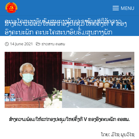
Skip
MENU
to
content
ຄະນະໂຄສະນາອົບຮົມສູນກາງພັກປະຊາຊົນປະຕິວັດລາວ
ສ້າງຄວາມພ້ອມໃຫ້ແກ່ກອງປະຊຸມໃຫຍ່ຄັ້ງທີ V ຂອງ
ອົງຄະນະພັກ ຄະນະໂຄສະນາອົບຮົມສູນກາງພັກ
14 June 2021
ຂ່າວສານ ຄອສພ
ສ້າງຄວາມພ້ອມໃຫ້ແກ່ກອງປະຊຸມໃຫຍ່ຄັ້ງທີ
V
ຂອງອົງຄະນະພັກ ຄອສພ.
ໂດຍ: ມີໄຊ ພູນວິໄຊ