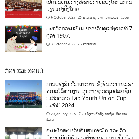
ເປີດຂຶ້ນທ່າມກາງສະພາບການຂອງໂລກມີການ
ປ່ຽນແປງຄັ້ງໃຫຍ່
6 October 2025
ສາລະໜ້າຮູ້
,
ວຽກງານການເມືອງ-ແນວຄິດ
ປະຫວັດຄວາມເປັນມາຂອງວັນຄູແຫ່ງຊາດທີ 7
ຕຸລາ 1907.
3 October 2025
ສາລະໜ້າຮູ້
ກິລາ ແລະ ສິລະປະ
ການແຂ່ງຂັນກິລາເຕະບານ ຊິງຂັນສະຫາຍເລຂາ
ຄະນະບໍລິຫານງານ ສູນກາງຊາວໜຸ່ມປະຊາຊົນ
ປະຕິວັດລາວ Lao Youth Union Cup
ປະຈຳປີ 2024
20 January 2025
3 ອົງການຈັດຕັ້ງມະຫາຊົນ
,
ກິລາ ແລະ
ສິລະປະ
ຄະນະໂຄສະນາອົບຮົມສູນກາງພັກ ແລະ ລັດ
ວິສາຫະກິດຖືຮຸ້ນລາວສ້າງຂະບວນການຫຼີ້ນກິລາ