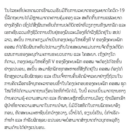
ໃນໄລຍະທີ່ປະເທດພວກເຮົາພວມຮັບມືກັບການລະບາດຂອງພະຍາດໂຄວິດ-19
ນີ້ລັດຖະບານໄດ້ມີຫຼາຍມາດຕະການຄຸ້ມຄອງ ແລະ ສະກັດກັ້ນການແຜ່ລະບາດ
ຢ່າງເຄັງຄັດ ເຊິ່ງໄດ້ສົ່ງຜົນກະທົບຕໍ່ການປະຕິບັດໜ້າທີ່ວຽກງານທັງພາກລັດ ແລະ
ເອກະຊົນລວມທັງຊີວິດການເປັນຢຸ່ຂອງພົນລະເມືອງທີ່ດຳລົງຊີວິດຢູ່ໃນ ສປປ
ລາວ, ສະນັ້ນ ການກະກຽມດຳເນີນກອງປະຊຸມໃຫຍ່ຄັ້ງທີ V ຂອງອົງຄະນະພັກ
ຄອສພ ກໍໄດ້ຮັບຜົນກະທົບໄປຕາມໆກັນໂດຍສະເພາະແມ່ນການຈັດຕັ້ງປະຕິບັດ
ແຜນການຂອງອະນຸກຳມະການຂະບວນການ ແລະ ໂຄສະນາ. ເຖິງຢ່າງໃດ
ກໍຕາມ, ກອງປະຊຸມໃຫຍ່ຄັ້ງທີ V ຂອງອົງຄະນະພັກ ຄອສພ ຈະຕ້ອງໄດ້ໄຂຂຶ້ນ
ຢ່າງແນ່ນອນ, ສະນັ້ນ ສະມາຊິກພັກທຸກສະຫາຍທີ່ສັງກັດຢູ່ໃນ ຄອສພ ຕ້ອງໄດ້
ຍົກສູງຄວາມຮັບຜິດຊອບ ແລະ ເປັນເຈົ້າການຄົ້ນຄິດພິຈາລະນາຢ່າງຖີ່ຖ້ວນໃນ
ການຄັດເລືອກເອົາບຸກຄະລາກອນເຂົ້າໃນໂຄງປະກອບຂອງຄະນະພັກ ຄອສພ ຊຸດ
ໃໝ່ໃຫ້ໄດ້ຕາມມາດຖານເງື່ອນໄຂທີ່ກຳນົດໄວ້, ໃນນີ້ ຄວນເນັ້ນມາດຖານທາງ
ດ້ານຄວາມຮູ້-ຄວາມສາມາດ ແລະ ທັດສະນະຫຼັກໝັ້ນການເມືອງ; ຖ້າເລືອກເອົາ
ຜູ້ນຳທີ່ຂາດຄວາມສາມາດໃນການນຳພາ, ບໍ່ມີວິໄສທັດໃນການພັດທະນາອົງ
ກອນ, ທັດສະນະມະຫາຊົນບໍ່ກວ້າງຂວາງ, ເວົ້າບໍ່ໄດ້, ຂຽນບໍ່ເປັນ, ບໍ່ກ້າເຮັດ-
ກ້າທຳ ແລະ ກ້າຮັບຜິດຊອບ ແນ່ນອນຈະບໍ່ສາມາດສ້າງບາດກ້າວບຸກທະລຸທັງ
ສາມດ້ານໄດ້ຢ່າງແນ່ນອນ.