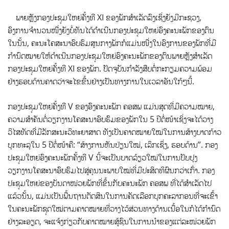
ພາຍຫຼັງກອງປະຊຸມໃຫຍ່ຄັ້ງທີ XI ຂອງພັກສຳເລັດລົງເຊິ່ງຍັງມີກະຊວງ,
ອົງການຈຳນວນໜື່ງຍັງບໍ່ທັນໄດ້ດຳເນີນກອງປະຊຸມໃຫຍ່ອົງຄະນະພັກຂອງຕົນ
ໃນນັ້ນ,
ຄະນະໂຄສະນາອົບຮົມສູນກາງພັກກໍແມ່ນໜື່ງໃນອົງການຂອງພັກທີ່ມີ
ກຳນົດໝາຍໃຫ້ດຳເນີນກອງປະຊຸມໃຫຍ່ອົງຄະນະພັກຂອງຕົນພາຍຫຼັງສຳເລັດ
ກອງປະຊຸມໃຫຍ່ຄັ້ງທີ XI ຂອງພັກ. ປັດຈຸບັນກຳລັງສືບຕໍ່ກະກຽມຄວາມພ້ອມ
ຢ່າງຮອບດ້ານຄາດວ່າຈະໄຂຂື້ນຢ່າງເປັນທາງການໃນເວລາອັນໃກ້ໆນີ້.
ກອງປະຊຸມໃຫຍ່ຄັ້ງທີ V ຂອງອົງຄະນະພັກ ຄອສພ ແມ່ນສຸດທີ່ມີຄວາມໝາຍ,
ຄວາມສຳຄັນຕໍ່ວຽກງານໂຄສະນາອົບຮົມຂອງພັກໃນ 5 ປີຕໍ່ໜ້າເຊິ່ງຈະໄດ້ວາງ
ວິໄສທັດທີ່ມີລັກສະນະວິທະຍາສາດ ທັງເປັນຄາດໝາຍໃໝ່ໃນການສ້າງບາດກ້າວ
ບຸກທະລຸໃນ 5 ປີຕໍ່ໜ້າຄື: “ສ້າງການຫັນປ່ຽນໃໝ່, ເລິກເຊິ່ງ, ຮອບດ້ານ”. ກອງ
ປະຊຸມໃຫຍ່ອົງຄະນະພັກຄັ້ງທີ V ນີ້ຈະເປັນບາດລ້ຽວໃໝ່ໃນການປັບປຸງ
ວຽກງານໂຄສະນາອົບຮົມໄປສູ່ຄຸນນະພາບໃໝ່ທີ່ມີປະສິດທິຜົນກວ່າເກົ່າ. ກອງ
ປະຊຸມໃຫຍ່ຂອງບັນດາໜ່ວຍພັກທີ່ຂຶ້ນກັບຄະນະພັກ ຄອສພ ທີ່ໄດ້ສຳເລັດໄປ
ແລ້ວນັ້ນ, ແມ່ນເປັນພື້ນຖານຕັດສິນໃນການຄັດເລືອກບຸກຄະລາກອນທີ່ຈະເຂົ້າ
ໃນຄະນະພັກຊຸດໃໝ່ຕາມຄາດໝາຍທີ່ວາງໄວ້ສ່ວນທາງດ້ານເນື້ອໃນກໍໄດ້ກຳນົດ
ຢ່າງລະອຽດ, ຈະແຈ້ງກ່ຽວກັບຄາດໝາຍສູ້ຊົນໃນການນຳຂອງແຕ່ລະໜ່ວຍພັກ