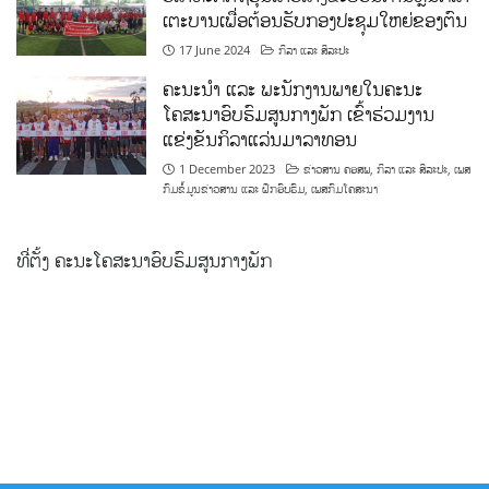
ເຕະບານເພື່ອຕ້ອນຮັບກອງປະຊຸມໃຫຍ່ຂອງຕົນ
17 June 2024
ກິລາ ແລະ ສິລະປະ
ຄະນະນຳ ແລະ ພະນັກງານພາຍໃນຄະນະ
ໂຄສະນາອົບຮົມສູນກາງພັກ ເຂົ້າຮ່ວມງານ
ແຂ່ງຂັນກິລາແລ່ນມາລາທອນ
1 December 2023
ຂ່າວສານ ຄອສພ
,
ກິລາ ແລະ ສິລະປະ
,
ເພສ
ກົມຂໍ້ມູນຂ່າວສານ ແລະ ຝຶກອົບຮົມ
,
ເພສກົມໂຄສະນາ
ທີ່ຕັ້ງ ຄະນະໂຄສະນາອົບຮົມສູນກາງພັກ