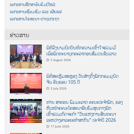
ເອກະສານສຶກສາອົບຮົມ(ໃໝ່)
ເອກະສານເຊື່ອມຊືມ ແລະ ເຜີຍແຜ່
ເອກະສານໂຄສະນາ-ປາຖະກະຖາ
ຂ່າວສານ
ພິທີລົງນາມບົດບັນທຶກຄວາມເຂົ້າໃຈຮ່ວມມື
ເພື່ອພັດທະນາບຸກຄະລາກອນສື່ມວນຊົນລາວ
5 August 2026
ພິທີສະເຫຼີມສະຫຼອງ ວັນສ້າງຕັ້ງພັກກອມມູນິດ
ຈີນ ຄົບຮອບ 105 ປີ
3 July 2026
ທ່ານ ສາຄອນ ພົມມະລາດ ຄະນະປະຈໍາພັກ, ຮອງ
ຫົວໜ້າຄະນະໂຄສະນາອົບຮົມສູນກາງພັກ
ເຂົ້າຮ່ວມກິດຈະກຳ “ວັນແຫ່ງການສົນທະນາ
ລະຫວ່າງອາລະຍະທຳສາກົນ” ປະຈຳປີ 2026
17 June 2026