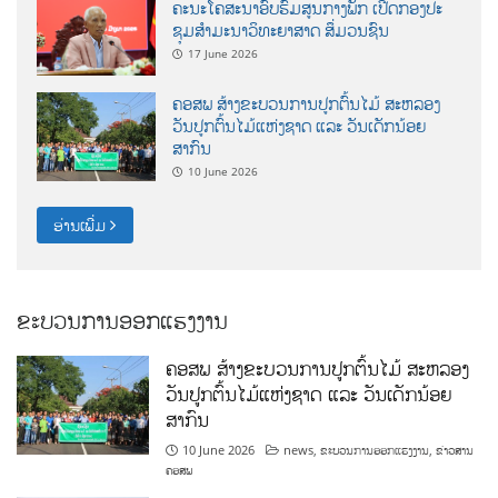
ຄະນະໂຄສະນາອົບຮົມສູນກາງພັກ ເປີດກອງປະ
ຊຸມສຳມະນາວິທະຍາສາດ ສຶ່ມວນຊົນ
17 June 2026
ຄອສພ ສ້າງຂະບວນການປູກຕົ້ນໄມ້ ສະຫລອງ
ວັນປູກຕົ້ນໄມ້ແຫ່ງຊາດ ແລະ ວັນເດັກນ້ອຍ
ສາກົນ
10 June 2026
ອ່ານເພີ່ມ
ຂະບວນການອອກແຮງງານ
ຄອສພ ສ້າງຂະບວນການປູກຕົ້ນໄມ້ ສະຫລອງ
ວັນປູກຕົ້ນໄມ້ແຫ່ງຊາດ ແລະ ວັນເດັກນ້ອຍ
ສາກົນ
10 June 2026
news
,
ຂະບວນການອອກແຮງງານ
,
ຂ່າວສານ
ຄອສພ