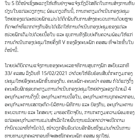
ໃນ 5 ປີຕໍ່ໜ້າເຊິ່ງສະແດງໃຫ້ເຫັນຢ່າງຈະແຈ້ງເຖິງວິໄສທັດໃນການສ້າງການຫັນ
ປ່ຽນໃນແຕ່ລະວຽກງານ; ພ້ອມດຽວກັນນີ້, ການກະກຽມດຳເນີນກອງປະຊຸມ
ໃຫຍ່ຂອງແຕ່ລະໜ່ວຍພັກແມ່ນໄດ້ຕິດພັນກັບການສ້າງຂະບວນການດ້ວຍຫຼາຍ
ກິດຈະກຳທີ່ແຕກຕ່າງກັນອັນໄດ້ເຮັດໃຫ້ການດຳເນີນກອງປະຊຸມຂອງແຕ່ລະ
ໜ່ວຍພັກເຕັມໄປດ້ວຍເນື້ອໃນ ແລະ ຮູບການທັງຮັບປະກັນຄວາມພ້ອມໃຫ້ແກ່
ການດຳເນີນກອງປະຊຸມໃຫຍ່ຄັ້ງທີ V ຂອງອົງຄະນະພັກ ຄອສພ ທີ່ຈະໄຂຂື້ນໃນ
ຕໍ່ໜ້ານີ້.
ໂດຍປະຕິບັດຕາມແຈ້ງການຂອງຄະນະເລຂາທິການສູນກາງພັກ ສະບັບເລກທີ
33/ ຄລສພ ລົງວັນທີ 15/02/2021 ວ່າດ້ວຍໃຫ້ຮີບຮ້ອນສືບຕໍ່ກະກຽມກອງ
ປະຊຸມໃຫຍ່ອົງຄະນະພັກຂັ້ນຂອງຕົນ. ຄະນະພັກ-ຄະນະນຳ ຄອສພ ກໍໄດ້ແຕ່ງຕັ້ງ
ຄະນະຮັບຜິດຊອບກະກຽມການດຳເນີນກອງປະຊຸມໃຫຍ່ຢ່າງລະອຽດໂດຍມີ 4
ອະນຸກຳມະການດັ່ງນີ້: ອະນຸກຳມະການເນື້ອໃນ, ອະນຸກຳມະການບຸກຄະລາກອນ,
ອະນຸກຳມະການເສດຖະກິດ-ບໍລິຫານ-ພິທີການ ແລະ ປ້ອງກັນ, ອະນຸກຳມະການ
ຂະບວນການ ແລະ ໂຄສະນາ; ມາຮອດປັດຈຸບັນ, ການກະກຽມຄວາມພ້ອມຂອງ
ແຕ່ລະອະນຸກຳມະການແມ່ນສຳເລັດໂດຍພື້ນຖານແລ້ວຄາດວ່າຈະເປີດຕາມ
ກຳນົດເວລາທີ່ກຳນົດໄວ້, ໜ້າວຽກອັນຮີບດ່ວນອີກອັນໜື່ງແມ່ນດຳເນີນການ
ທາບທາມບຸກຄະລາກອນທີ່ຈະສະໜັກຄະນະພັກ ຄອສພ ຊຸດໃໝ່.