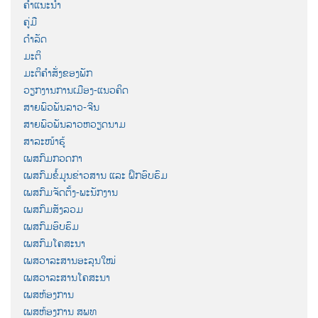
ຄຳແນະນຳ
ຄູ່ມື
ດຳລັດ
ມະຕິ
ມະຕິຄຳສັ່ງຂອງພັກ
ວຽກງານການເມືອງ-ແນວຄິດ
ສາຍພົວພັນລາວ-ຈີນ
ສາຍພົວພັນລາວຫວຽດນາມ
ສາລະໜ້າຮູ້
ເພສກົມກວດກາ
ເພສກົມຂໍ້ມູນຂ່າວສານ ແລະ ຝຶກອົບຮົມ
ເພສກົມຈັດຕັ້ງ-ພະນັກງານ
ເພສກົມສັງລວມ
ເພສກົມອົບຮົມ
ເພສກົມໂຄສະນາ
ເພສວາລະສານອະລຸນໃໝ່
ເພສວາລະສານໂຄສະນາ
ເພສຫ້ອງການ
ເພສຫ້ອງການ ສພທ