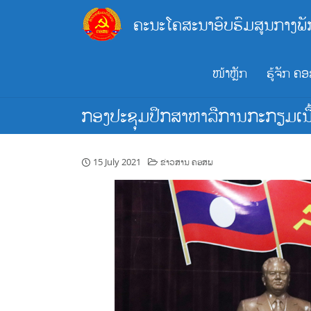
Skip
ຄະນະໂຄສະນາອົບຮົມສູນກາງພັ
to
content
ໜ້າຫຼັກ
ຮູ້ຈັກ ຄ
ກອງປະຊຸມປຶກສາຫາລືການກະກຽມເນື້
15 July 2021
ຂ່າວສານ ຄອສພ