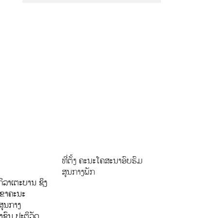
ທີ່ຕັ້ງ ຄະນະໂຄສະນາອົບຮົມ
ສູນກາງພັກ
ິລາເຕະບານ ຊິງ
ລຂາຄະນະ
ສູນກາງ
ຊົນ ປະຕິວັດ