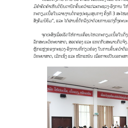
ມີຄຳຄິດຄຳເຫັນຕໍ່ບັນດານັກຄົ້ນຄວ້າແຕ່ລະກະຊວງ-ອົງການ 
ກະກຽມເນື້ອໃນລາຍງານຕໍ່ກອງປະຊຸມສູນກາງ ຄັ້ງທີ 3 ສະໄໝທີ
ສັງຄົມນິຍົມ”, ແລະ ໄດ້ຜ່ານຂໍ້ຕົກລົງວ່າດ້ວຍການແຕ່ງຕັ້ງຄ
ຈຸດປະສົງເພື່ອເຮັດໃຫ້ການເຄື່ອນໄຫວກະກຽມເນື້ອໃນດັ່ງກ່າ
ລັກສະນະວິທະຍາສາດ, ສອດຄ່ອງ ແລະ ແທດກັບສະພາບຕົວຈິງ. 
ຫຼັກແຫຼ່ງຂອງກະຊວງ-ອົງການທີ່ກ່ຽວຂ້ອງ ໃນການຄົ້ນຄວ້າຕີລ
ວິທະຍາສາດ, ເລິກເຊິ່ງ ແລະ ໜັກແໜ້ນ ເພື່ອກາຍເປັນເອກະສ