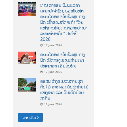
ທ່ານ ສາຄອນ ພົມມະລາດ
ຄະນະປະຈໍາພັກ, ຮອງຫົວໜ້າ
ຄະນະໂຄສະນາອົບຮົມສູນກາງ
ພັກ ເຂົ້າຮ່ວມກິດຈະກຳ “ວັນ
ແຫ່ງການສົນທະນາລະຫວ່າງອາ
ລະຍະທຳສາກົນ” ປະຈຳປີ
2026
17 June 2026
ຄະນະໂຄສະນາອົບຮົມສູນກາງ
ພັກ ເປີດກອງປະຊຸມສຳມະນາ
ວິທະຍາສາດ ສຶ່ມວນຊົນ
17 June 2026
ຄອສພ ສ້າງຂະບວນການປູກ
ຕົ້ນໄມ້ ສະຫລອງ ວັນປູກຕົ້ນໄມ້
ແຫ່ງຊາດ ແລະ ວັນເດັກນ້ອຍ
ສາກົນ
10 June 2026
ອ່ານເພີ່ມ