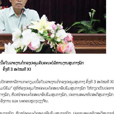
ື້ອໃນລາຍງານຕໍ່ກອງປະຊຸມຄົບຄະນະບໍລິຫານງານສູນກາງພັກ
ຄັ້ງທີ 3 ສະໄໝທີ
XI
ກສາຫາລືການກະກຽມເນື້ອໃນລາຍງານຕໍ່ກອງປະຊຸມສູນກາງ ຄັ້ງທີ 3 ສະໄໝທີ XI
ັງຄົມນິຍົມ” ຢູ່ທີ່ຫ້ອງປະຊຸມໃຫຍ່ຄະນະໂຄສະນາອົບຮົມສູນກາງພັກ ໃຫ້ກຽດເປັນປະທາ
ນກາງພັກ, ຫົວໜ້າຄະນະໂຄສະນາອົບຮົມສູນກາງພັກ, ປະທານສະພາທິດສະດີສູນກາງພັກ
ງ-ອົງການ ແລະ ນະຄອນຫຼວງວຽງຈັນ.
ສູນກາງພັກ, ຫົວໜ້າຄະນະໂຄສະນາອົບຮົມສູນກາງພັກ, ປະທານສະພາທິດສະດີສູນກາງ