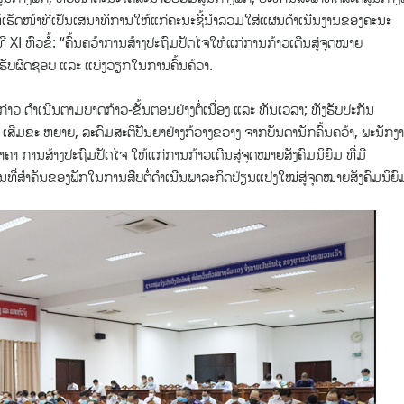
ໃຫ້ເຮັດໜ້າທີ່ເປັນເສນາທິການໃຫ້ແກ່ຄະນະຊີ້ນຳລວມໃສ່ແຜນດຳເນີນງານຂອງຄະນະ
 XI ຫົວຂໍ້: “ຄົ້ນຄວ້າການສ້າງປະຖົມປັດໄຈໃຫ້ແກ່ການກ້າວເດີນສູ່ຈຸດໝາຍ
ະນະຮັບຜິດຊອບ ແລະ ແບ່ງວຽກໃນການຄົ້ນຄ້ວາ.
ວ ດຳເນີນຕາມບາດກ້າວ-ຂັ້ນຕອນຢ່າງຕໍ່ເນື່ອງ ແລະ ທັນເວລາ; ທັງຮັບປະກັນ
ເສີມຂະ ຫຍາຍ, ລະດົມສະຕິປັນຍາຢ່າງກ້ວາງຂວາງ ຈາກບັນດານັກຄົ້ນຄວ້າ, ພະນັກງ
າຄາ ການສ້າງປະຖົມປັດໄຈ ໃຫ້ແກ່ການກ້າວເດີນສູ່ຈຸດໝາຍສັງຄົມນິຍົມ ທີ່ມີ
ານທີ່ສຳຄັນຂອງພັກໃນການສືບຕໍ່ດຳເນີນພາລະກິດປ່ຽນແປງໃໝ່ສູ່ຈຸດໝາຍສັງຄົມນິຍົ