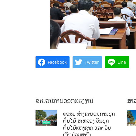
Facebook
Twitter
Line
ຂະບວນການອອກແຮງງານ
ສາລ
ຄອສພ ສ້າງຂະບວນການປູກ
ຕົ້ນໄມ້ ສະຫລອງ ວັນປູກ
ຕົ້ນໄມ້ແຫ່ງຊາດ ແລະ ວັນ
ເດັກນ້ອຍສາກົນ