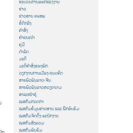
ຂະບວນການອອກແຮງງານ
ຂ່າວ
ຂ່າວສານ ຄອສພ
ຂໍ້ຕົກລົງ
ຄຳສັ່ງ
ຄຳແນະນຳ
ຄູ່ມື
ດຳລັດ
ມະຕິ
ມະຕິຄຳສັ່ງຂອງພັກ
ວຽກງານການເມືອງ-ແນວຄິດ
ສາຍພົວພັນລາວ-ຈີນ
ສາຍພົວພັນລາວຫວຽດນາມ
ສາລະໜ້າຮູ້
ເພສກົມກວດກາ
ນ
ເພສກົມຂໍ້ມູນຂ່າວສານ ແລະ ຝຶກອົບຮົມ
ເພສກົມຈັດຕັ້ງ-ພະນັກງານ
ເພສກົມສັງລວມ
ເພສກົມອົບຮົມ
ພັກ