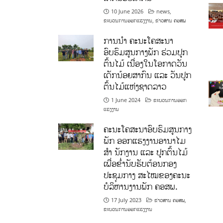
10 June 2026
news
,
ຂະບວນການອອກແຮງງານ
,
ຂ່າວສານ ຄອສພ
ການນໍາ ຄະນະໂຄສະນາ
ອົບຮົມສູນກາງພັກ ຮ່ວມປູກ
ຕົ້ນໄມ້ ເນື່ອງໃນໂອກາດວັນ
ເດັກນ້ອຍສາກົນ ແລະ ວັນປູກ
ຕົ້ນໄມ້ແຫ່ງຊາດລາວ
1 June 2024
ຂະບວນການອອກ
ແຮງງານ
ຄະນະໂຄສະນາອົບຮົມສູນກາງ
ພັກ ອອກແຮງງານອານາໄມ
ສໍາ ນັກງານ ແລະ ປູກຕົ້ນໄມ້
ເພື່ອຂໍ່ານັບຮັບຕ້ອນກອງ
ປະຊຸມກາງ ສະໄໝຂອງຄະນະ
ບໍລິຫານງານພັກ ຄອສພ.
17 July 2023
ຂ່າວສານ ຄອສພ
,
ຂະບວນການອອກແຮງງານ