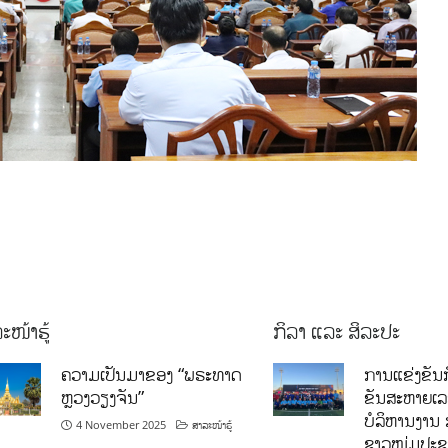
ະໜ້າຮູ້
ກິລາ ແລະ ສິລະປະ
ຄວາມເປັນມາຂອງ “ພຣະທາດ
ການແຂ່ງຂັນກ
ຫຼວງວຽງຈັນ”
ຂັນສະຫາຍເ
ບໍລິຫານງານ 
4 November 2025
ສາລະໜ້າຮູ້
ຊາວໜຸ່ມປະຊາ