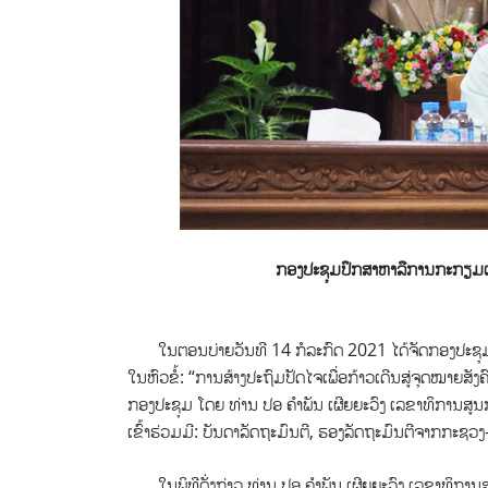
ກອງປະຊຸມປຶກສາຫາລືການກະກຽມເນ
ໃນຕອນບ່າຍວັນທີ 14 ກໍລະກົດ 2021 ໄດ້ຈັດກອງປະຊຸມປຶ
ໃນຫົວຂໍ້: “ການສ້າງປະຖົມປັດໄຈເພື່ອກ້າວເດີນສູ່ຈຸດໝາຍສ
ກອງປະຊຸມ ໂດຍ ທ່ານ ປອ ຄຳພັນ ເຜີຍຍະວົງ ເລຂາທິການສູ
ເຂົ້າຮ່ວມມີ: ບັນດາລັດຖະມົນຕີ, ຮອງລັດຖະມົນຕີຈາກກະຊວ
ໃນພິທີດັ່ງກ່າວ ທ່ານ ປອ ຄຳພັນ ເຜີຍຍະວົງ ເລຂາທິການ