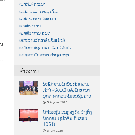
ເພສກົມໂຄສະນາ
ເພສວາລະສານອະລຸນໃໝ່
ເພສວາລະສານໂຄສະນາ
ເພສຫ້ອງການ
ເພສຫ້ອງການ ສພທ
ເອກະສານສຶກສາອົບຮົມ(ໃໝ່)
ານ
ເອກະສານເຊື່ອມຊືມ ແລະ ເຜີຍແຜ່
ເອກະສານໂຄສະນາ-ປາຖະກະຖາ
ມ.
ຂ່າວສານ
ພິທີລົງນາມບົດບັນທຶກຄວາມ
ເຂົ້າໃຈຮ່ວມມື ເພື່ອພັດທະນາ
ບຸກຄະລາກອນສື່ມວນຊົນລາວ
5 August 2026
ພິທີສະເຫຼີມສະຫຼອງ ວັນສ້າງຕັ້ງ
ພັກກອມມູນິດຈີນ ຄົບຮອບ
105 ປີ
3 July 2026