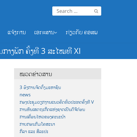
Search
for:
ແຈ້ງການ
ເອກະສານ
ກ່ຽວກັບ ຄອສພ
າງພັກ ຄັ້ງທີ 3 ສະໄໝທີ XI
ໝວດຂ່າວສານ
3 ອົງການຈັດຕັ້ງມະຫາຊົນ
news
ກອງປະຊຸມວຽກງານແນວຄິດທົ່ວປະເທດຄັ້ງທີ V
ການຫັນເສດຖະກິດແຫ່ງຊາດເປັນດີຈີຕ໋ອນ
ການເຄື່ອນໄຫວຂອງຄະນະນຳ
ກາບກອນກົມໂຄສະນາ
ກິລາ ແລະ ສິລະປະ