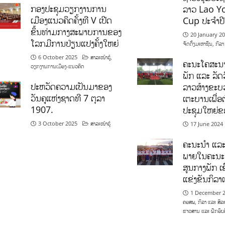
ກອງປະຊຸມວຽກງານການ
ລາວ Lao Y
ເມືອງແນວຄິດຄັ້ງທີ V ເປີດ
Cup ປະຈຳປ
ຂຶ້ນທ່າມກາງສະພາບການຂອງ
20 January 2
ໂລກມີການປ່ຽນແປງຄັ້ງໃຫຍ່
ຈັດຕັ້ງມະຫາຊົນ
,
ກິລາ
6 October 2025
ສາລະໜ້າຮູ້
,
ຄະນະໂຄສະນາ
ວຽກງານການເມືອງ-ແນວຄິດ
ພັກ ແລະ ລັດວ
ປະຫວັດຄວາມເປັນມາຂອງ
ລາວສ້າງຂະບວ
ວັນຄູແຫ່ງຊາດທີ 7 ຕຸລາ
ເຕະບານເພື່ອ
1907.
ປະຊຸມໃຫຍ່ຂ
3 October 2025
ສາລະໜ້າຮູ້
17 June 2024
ຄະນະນຳ ແລະ
ພາຍໃນຄະນະ
ສູນກາງພັກ ເຂ
ແຂ່ງຂັນກິລ
1 December 
ຄອສພ
,
ກິລາ ແລະ ສິລ
ຂ່າວສານ ແລະ ຝຶກອົບ