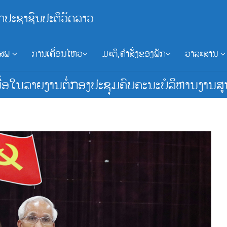
ກປະຊາຊົນປະຕິວັດລາວ
ອສພ
ການເຄື່ອນໄຫວ
ມະຕິ,ຄຳສັ່ງຂອງພັກ
ວາລະສານ
ອໃນລາຍງານຕໍ່ກອງປະຊຸມຄົບຄະນະບໍລິຫານງານສູນກ