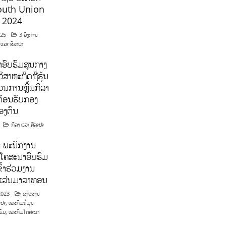
outh Union
ີ 2024
025
3 ອົງການ
 ແລະ ສິລະປະ
ອົບຮົມສູນກາງ
ິສາຫະກິດຖືຮຸ້ນ
ນການຫຼີ້ນກິລາ
ຕ້ອນຮັບກອງ
ອງຕົນ
ກິລາ ແລະ ສິລະປະ
 ພະນັກງານ
ໂຄສະນາອົບຮົມ
ົ້າຮ່ວມງານ
າແລ່ນມາລາທອນ
2023
ຂ່າວສານ
ະປະ
,
ເພສກົມຂໍ້ມູນ
ຮົມ
,
ເພສກົມໂຄສະນາ